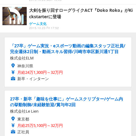
大剣を振り回すローグライクACT『Doko Roko』がKi
ckstarterに登場
ゲーム文化
2015.10.23 Fri 17:52
「27卒」ゲーム実況・eスポーツ動画の編集スタッフ正社員/
完全週休2日制・動画スキル習得/川崎市幸区新川通1丁目
株式会社ELM
神奈川県
月給24万1,300円～32万円
新卒・インターン
27卒・新卒「趣味を仕事に」ゲームスクリプター/ゲーム内
の挙動制御/未経験歓迎/賞与年2回
株式会社Le Lien
東京都
月給25万5,100円～32万円
正社員