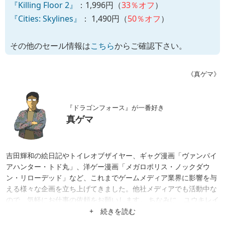
『Killing Floor 2』
：1,996円（
33％オフ
）
『Cities: Skylines』
： 1,490円（
50％オフ
）
その他のセール情報は
こちら
からご確認下さい。
《真ゲマ》
『ドラゴンフォース』が一番好き
真ゲマ
吉田輝和の絵日記やトイレオブザイヤー、ギャグ漫画「ヴァンパイ
アハンター・トド丸」、洋ゲー漫画「メガロポリス・ノックダウ
ン・リローデッド」など、これまでゲームメディア業界に影響を与
える様々な企画を立ち上げてきました。他社メディアでも活動中な
ので、気軽にお仕事の依頼をお願いします。 ちなみに、ユウキレイ
先生が手掛ける4コマ漫画「まほろば小町ハルヒノさん」（まんが
+ 続きを読む
タイムで連載中）で教師役として出演中です。