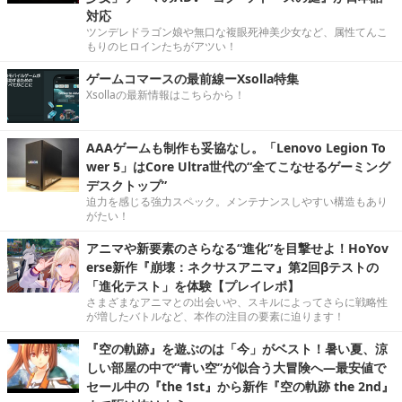
対応
ツンデレドラゴン娘や無口な複眼死神美少女など、属性てんこ
もりのヒロインたちがアツい！
ゲームコマースの最前線ーXsolla特集
Xsollaの最新情報はこちらから！
AAAゲームも制作も妥協なし。「Lenovo Legion To
wer 5」はCore Ultra世代の“全てこなせるゲーミング
デスクトップ”
迫力を感じる強力スペック。メンテナンスしやすい構造もあり
がたい！
アニマや新要素のさらなる“進化”を目撃せよ！HoYov
erse新作『崩壊：ネクサスアニマ』第2回βテストの
「進化テスト」を体験【プレイレポ】
さまざまなアニマとの出会いや、スキルによってさらに戦略性
が増したバトルなど、本作の注目の要素に迫ります！
『空の軌跡』を遊ぶのは「今」がベスト！暑い夏、涼
しい部屋の中で“青い空”が似合う大冒険へ―最安値で
セール中の『the 1st』から新作『空の軌跡 the 2nd』