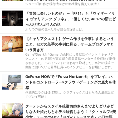
シリーズ第1作が現行機向けの新機能を備えて復活！
「冒険は楽しいものだ」 ─『FF11』と『ウィザードリ
ィ ヴァリアンツ ダフネ』、"優しくないRPG"の沼にど
っぷり沈んだ4人の話
ふたつの沼の住人たちが語る奥深さとは。
【キャリアクエスト】ゲーム作りを仕事にするという
こと。セガの若手の事例に見る，ゲームプログラマと
いう働き方
Game*Sparkと4Gamerの合同による就活イベント「キャリア
クエスト」の第4回が東京都立産業貿易センター浜松町館で開催
されました。このイベントに合わせて取材した、各社の現場で
実際に働いている若手社員へのインタビューをお届けします。
GeForce NOWで『Forza Horizon 6』をプレイ。ハ
ンドルコントローラー×クラウドゲーミングの底力を体
感
体感的にラグはほぼ無し。グラフィックスはもちろん最高設定
でプレイ可能！
クーデレからスタイル抜群お姉さんまでよりどりみど
りな人外娘たちとホテル経営しよう！「クトゥルフ×美
少女」テーマのADV『ヨグ=ソトースの庭』が日本語