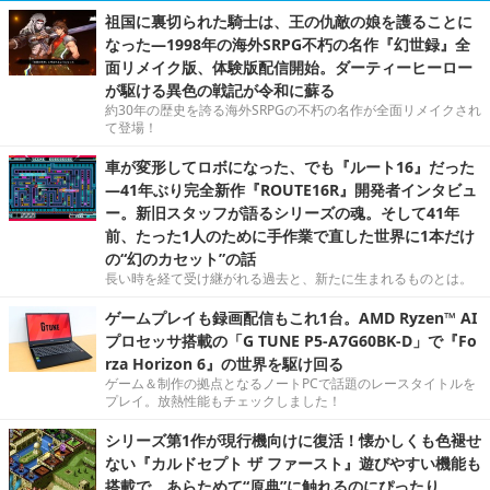
祖国に裏切られた騎士は、王の仇敵の娘を護ることに
なった―1998年の海外SRPG不朽の名作『幻世録』全
面リメイク版、体験版配信開始。ダーティーヒーロー
が駆ける異色の戦記が令和に蘇る
約30年の歴史を誇る海外SRPGの不朽の名作が全面リメイクされ
て登場！
車が変形してロボになった、でも『ルート16』だった
―41年ぶり完全新作『ROUTE16R』開発者インタビュ
ー。新旧スタッフが語るシリーズの魂。そして41年
前、たった1人のために手作業で直した世界に1本だけ
の“幻のカセット”の話
長い時を経て受け継がれる過去と、新たに生まれるものとは。
ゲームプレイも録画配信もこれ1台。AMD Ryzen™ AI
プロセッサ搭載の「G TUNE P5-A7G60BK-D」で『Fo
rza Horizon 6』の世界を駆け回る
ゲーム＆制作の拠点となるノートPCで話題のレースタイトルを
プレイ。放熱性能もチェックしました！
シリーズ第1作が現行機向けに復活！懐かしくも色褪せ
ない『カルドセプト ザ ファースト』遊びやすい機能も
搭載で、あらためて“原典”に触れるのにぴったり