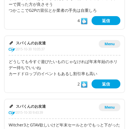
ーで買った方が良さそう
つかここでG2Pの宣伝とか業者の手先は自重しろ
4
返信
スパくんのお友達
Menu
2015-10-30 10:05:37
どうしても今すぐ遊びたいものじゃなければ年末年始のホリ
デー待ちでいいね
カードドロップのイベントもあるし割引率も高い
2
返信
スパくんのお友達
Menu
2015-10-30 9:43:39
Witcher3とGTAV欲しいけど年末セールとかでもっと下がった