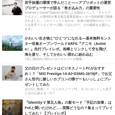
若手抜擢の環境で学んだこと――アプリボットの運営
プロデューサーが語る「巻き込み力」の重要性
4GamerとGame*Sparkの合同による就活イベント「キャリア
クエスト」の第4回が東京都立産業貿易センター浜松町館で開催
されました。このイベントに合わせ、自身の就活時のエピソー
ドを若手クリエイターに聞いてみたので、その模様をお届けし
ます。
かわいい生き物と"ひとつ"になれる―基本無料モンス
ター収集オープンワールドARPG『アニモ（Aniim
o）』先行プレイレポ。相棒とリンクして空を飛び、
海を渡り、そしてかわいい群れに紛れ込む
7月に国内向け初のクローズドベータ開催！
父の日のプレゼントはビジネスノートPCがおすす
め！？「MSI Prestige-14-AI+D3MG-2619JP」でお父
さん世代に嬉しいカプコンの懐ゲーもいっしょにプレ
ゼントしてみた
父の日に奮発して「ビジネスノートPC」をプレゼントした息子
と父の心温まる一日？
『Identity V 第五人格』の新モード「手記の加筆」は
PvEと聞いたけれど……実際どうなの？集まってプレイ
してみた！【プレイレポ】