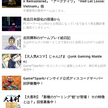
n Remastered』『アークナイツ』『Hell Let Loose:
Vietnam』他
今週発売の新作ゲームはこちら。
有志日本語化の現場から
PCゲーマーなら何かとお世話になっているであろう有志翻訳者
に連続インタビュー。
吉田輝和のゲームプレイ絵日記
もはやゲムスパの顔！どこかで見かけた吉田さんのゲーム絵日
記
【大人気4コマ】じゃんげま（Junk Gaming Maide
n）
Game*Sparkの一大コンテンツに成長した4コマ。単行本も好評
発売中！
Game*Spark/インサイド公式ディスコードサーバー
好評稼働中！
【大喜利】『新種のゲーミング“蚊”が登場！ その特徴
とは？』回答募集中！