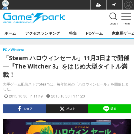
search
menu
ホーム
アクセスランキング
特集
PCゲーム
家庭用ゲー
PC
Windows
「Steam ハロウィンセール」11月3日まで開催
―『The Witcher 3』をはじめ大型タイトル満
載！
大手ゲーム配信ストアSteamは、毎年恒例の「ハロウィンセール」を開催しま
した。
2015.10.30 Fri 11:49
2015.10.30 Fri 11:23
シェア
ポスト
送る