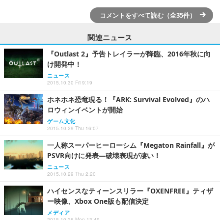
コメントをすべて読む（全35件）
関連ニュース
『Outlast 2』予告トレイラーが降臨、2016年秋に向
け開発中！
ニュース
2015.10.30 Fri 9:19
ホネホネ恐竜現る！『ARK: Survival Evolved』のハ
ロウィンイベントが開始
ゲーム文化
2015.10.29 Thu 16:07
一人称スーパーヒーローシム『Megaton Rainfall』が
PSVR向けに発表―破壊表現が凄い！
ニュース
2015.10.29 Thu 2:20
ハイセンスなティーンスリラー『OXENFREE』ティザ
ー映像、Xbox One版も配信決定
メディア
2015.10.26 Mon 13:49