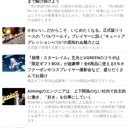
まで駆け抜けよう
『空の軌跡 the 2nd』の発売が目前に迫る今こそ、『空の軌跡 t
he 1st』から遊び始める絶好のタイミング！ 快適になったゲー
ムシステムや新要素を交えながら、今遊びたい本シリーズの魅
力を紹介します。
かわいい…だからこそ、いじめたくなる。正式版リリ
ースの『パルワールド』プレイヤーに訊く“キュートア
グレッション×パル”の底知れぬ魅力とは
正式版で登場する新たなパルもいじめたくなる！
『崩壊：スターレイル』爻光とUGREENのコラボは
「限定ギフトBOX」が超豪華！全6商品に使える5％オ
フクーポンやコスプレイヤー撮影会など、盛りだくさ
んでお届け
限定ギフトBOXは超豪華！コラボ4商品や限定でグッズも
Aimingのエンジニアは、上下関係のない社内で自主的
に働き、「好き」を仕事にしていく
4GamerとGame*Sparkの合同による就活イベント「キャリア
クエスト」の第4回が東京都立産業貿易センター浜松町館で開催
されました。このイベントに合わせ、自身の就活時のエピソー
ドを若手クリエイターに聞いてみたので、その模様をお届けし
ます。