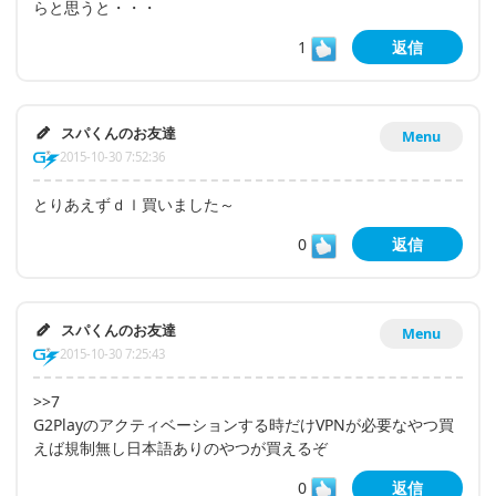
らと思うと・・・
1
返信
スパくんのお友達
Menu
2015-10-30 7:52:36
とりあえずｄｌ買いました～
0
返信
スパくんのお友達
Menu
2015-10-30 7:25:43
>>7
G2Playのアクティベーションする時だけVPNが必要なやつ買
えば規制無し日本語ありのやつが買えるぞ
0
返信