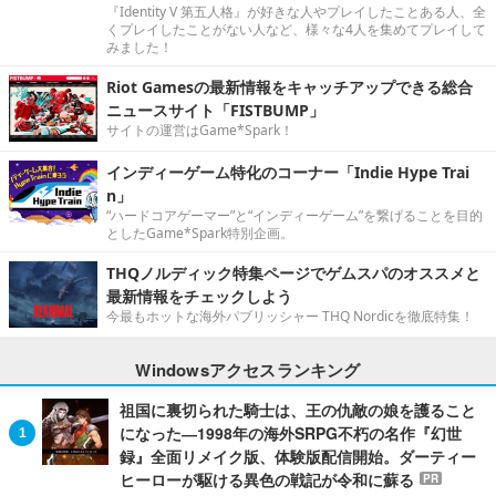
『Identity V 第五人格』が好きな人やプレイしたことある人、全
くプレイしたことがない人など、様々な4人を集めてプレイして
みました！
Riot Gamesの最新情報をキャッチアップできる総合
ニュースサイト「FISTBUMP」
サイトの運営はGame*Spark！
インディーゲーム特化のコーナー「Indie Hype Trai
n」
“ハードコアゲーマー”と“インディーゲーム”を繋げることを目的
としたGame*Spark特別企画。
THQノルディック特集ページでゲムスパのオススメと
最新情報をチェックしよう
今最もホットな海外パブリッシャー THQ Nordicを徹底特集！
Windowsアクセスランキング
祖国に裏切られた騎士は、王の仇敵の娘を護ること
になった―1998年の海外SRPG不朽の名作『幻世
録』全面リメイク版、体験版配信開始。ダーティー
ヒーローが駆ける異色の戦記が令和に蘇る
PR