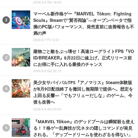
2026.8.8 Sat 18:00
マーベル新作格ゲー『MARVEL Tōkon: Fighting
Souls』Steamで“賛否両論”―オープンベータで指
摘のPC版パフォーマンス、発売直前に改善報告も不
満の声
2026.8.7 Fri 12:21
建物ごと敵をぶっ壊せ！高速ローグライトFPS『VO
ID/BREAKER』8月22日に値上げ。正式リリース前
にお得に手に入れる最後のチャンス
2026.8.8 Sat 22:15
美少女サバイバルTPS『アノマリス』Steam体験版
が8月9日配信終了を撤回し無期限で提供へ。想定を
上回る反響―「でもフリューだしな」のゲーム、今
後も改善へ
2026.8.8 Sat 20:00
『MARVEL Tōkon』のデッドプールは瞬獄殺も使え
る！？格ゲー乱舞技が元ネタの隠しコマンドが発見
される。「デップードリームを使わざるを得ない」