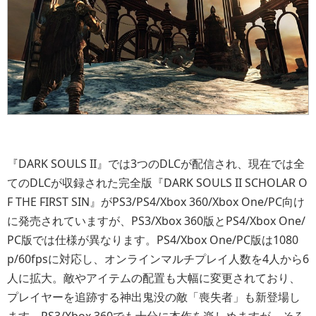
『DARK SOULS II』では3つのDLCが配信され、現在では全
てのDLCが収録された完全版『DARK SOULS II SCHOLAR O
F THE FIRST SIN』がPS3/PS4/Xbox 360/Xbox One/PC向け
に発売されていますが、PS3/Xbox 360版とPS4/Xbox One/
PC版では仕様が異なります。PS4/Xbox One/PC版は1080
p/60fpsに対応し、オンラインマルチプレイ人数を4人から6
人に拡大。敵やアイテムの配置も大幅に変更されており、
プレイヤーを追跡する神出鬼没の敵「喪失者」も新登場し
ます。PS3/Xbox 360でも十分に本作を楽しめますが、そろ