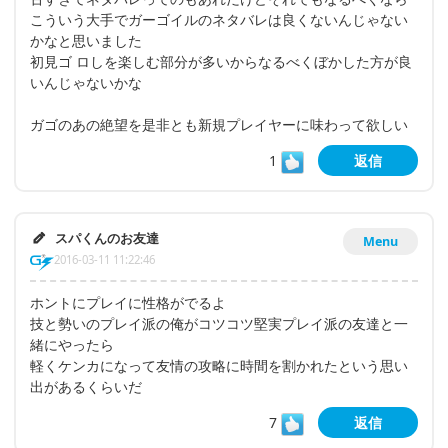
こういう大手でガーゴイルのネタバレは良くないんじゃない
かなと思いました
初見ゴ ロしを楽しむ部分が多いからなるべくぼかした方が良
いんじゃないかな
ガゴのあの絶望を是非とも新規プレイヤーに味わって欲しい
1
返信
スパくんのお友達
Menu
2016-03-11 11:22:46
ホントにプレイに性格がでるよ
技と勢いのプレイ派の俺がコツコツ堅実プレイ派の友達と一
緒にやったら
軽くケンカになって友情の攻略に時間を割かれたという思い
出があるくらいだ
7
返信