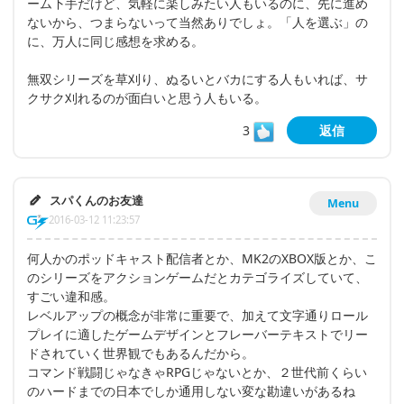
ーム下手だけど、気軽に楽しみたい人もいるのに、先に進め
ないから、つまらないって当然ありでしょ。「人を選ぶ」の
に、万人に同じ感想を求める。
無双シリーズを草刈り、ぬるいとバカにする人もいれば、サ
クサク刈れるのが面白いと思う人もいる。
3
返信
スパくんのお友達
Menu
2016-03-12 11:23:57
何人かのポッドキャスト配信者とか、MK2のXBOX版とか、こ
のシリーズをアクションゲームだとカテゴライズしていて、
すごい違和感。
レベルアップの概念が非常に重要で、加えて文字通りロール
プレイに適したゲームデザインとフレーバーテキストでリー
ドされていく世界観でもあるんだから。
コマンド戦闘じゃなきゃRPGじゃないとか、２世代前くらい
のハードまでの日本でしか通用しない変な勘違いがあるね