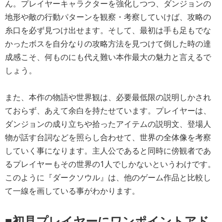
ん。プレイヤーキャラクターを強化しつつ、ダンジョンの
地形や敵の行動パターンを観察・考察していけば、攻略の
糸口を必ず見つけ出せます。そして、最初は手も足もでな
かったボスを自分なりの攻略方法を見つけて倒した時の達
成感こそ、何ものにも代え難い本作最大の魅力と言えるで
しょう。
また、本作の物語や世界観は、必要最低限の説明しかされ
ておらず、あえて余白を持たせています。プレイヤーは、
ダンジョンの成り立ちや拾ったアイテムの説明文、登場人
物が話す台詞などを照らし合わせて、世界の全体像を考察
していく事になります。主人公であると同時に傍観者であ
るプレイヤーもその世界の1人でしかないというわけです。
このように『ダークソウル』は、他のゲーム作品と比較し
て一線を画している事がわかります。
■初見プレイヤーにワンポイントアド