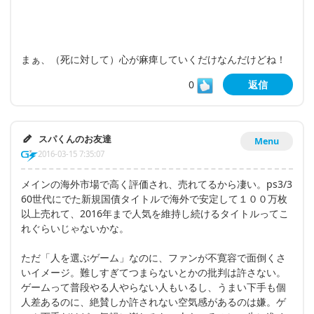
まぁ、（死に対して）心が麻痺していくだけなんだけどね！
0
返信
スパくんのお友達
Menu
2016-03-15 7:35:07
メインの海外市場で高く評価され、売れてるから凄い。ps3/3
60世代にでた新規国債タイトルで海外で安定して１００万枚
以上売れて、2016年まで人気を維持し続けるタイトルってこ
れぐらいじゃないかな。
ただ「人を選ぶゲーム」なのに、ファンが不寛容で面倒くさ
いイメージ。難しすぎてつまらないとかの批判は許さない。
ゲームって普段やる人やらない人もいるし、うまい下手も個
人差あるのに、絶賛しか許されない空気感があるのは嫌。ゲ