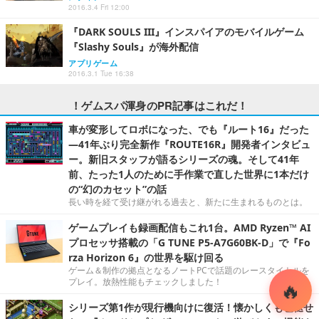
2016.3.4 Fri 12:00
『DARK SOULS III』インスパイアのモバイルゲーム
『Slashy Souls』が海外配信
アプリゲーム
2016.3.1 Tue 16:38
！ゲムスパ渾身のPR記事はこれだ！
車が変形してロボになった、でも『ルート16』だった
―41年ぶり完全新作『ROUTE16R』開発者インタビュ
ー。新旧スタッフが語るシリーズの魂。そして41年
前、たった1人のために手作業で直した世界に1本だけ
の“幻のカセット”の話
長い時を経て受け継がれる過去と、新たに生まれるものとは。
ゲームプレイも録画配信もこれ1台。AMD Ryzen™ AI
プロセッサ搭載の「G TUNE P5-A7G60BK-D」で『Fo
rza Horizon 6』の世界を駆け回る
ゲーム＆制作の拠点となるノートPCで話題のレースタイトルを
プレイ。放熱性能もチェックしました！
シリーズ第1作が現行機向けに復活！懐かしくも色褪せ