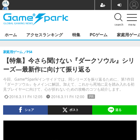
search
menu
ホーム
アクセスランキング
特集
PCゲーム
家庭用ゲー
家庭用ゲーム
PS4
【特集】今さら聞けない『ダークソウル』シリ
ーズ―最新作に向けて振り返る
今回、Game*Spark/インサイドでは、同シリーズを振り返るために、第1作目
『ダークソウル』をメインに解説。加えて、これから死地に足を踏み入れる初
見プレイヤーに向けて、心が折れないための攻略のコツも紹介します。
2016.3.11 Fri 12:05
2016.3.11 Fri 12:00
PR
シェア
ポスト
送る