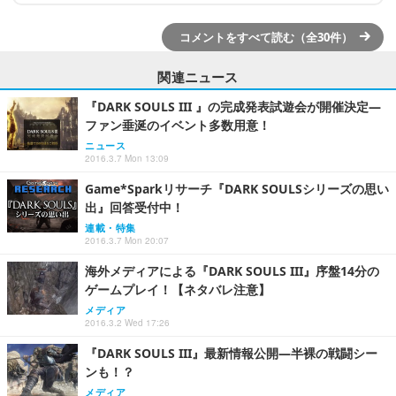
コメントをすべて読む（全30件）
関連ニュース
『DARK SOULS III 』の完成発表試遊会が開催決定―
ファン垂涎のイベント多数用意！
ニュース
2016.3.7 Mon 13:09
Game*Sparkリサーチ『DARK SOULSシリーズの思い
出』回答受付中！
連載・特集
2016.3.7 Mon 20:07
海外メディアによる『DARK SOULS III』序盤14分の
ゲームプレイ！【ネタバレ注意】
メディア
2016.3.2 Wed 17:26
『DARK SOULS III』最新情報公開―半裸の戦闘シー
ンも！？
メディア