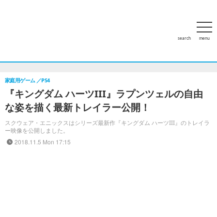
search
menu
ホーム
アクセスランキング
特集
PCゲーム
家庭用ゲー
家庭用ゲーム
PS4
『キングダム ハーツIII』ラプンツェルの自由
な姿を描く最新トレイラー公開！
スクウェア・エニックスはシリーズ最新作『キングダム ハーツIII』のトレイラ
ー映像を公開しました。
2018.11.5 Mon 17:15