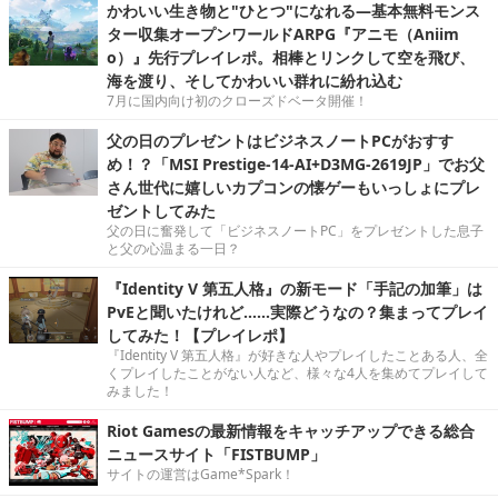
かわいい生き物と"ひとつ"になれる―基本無料モンス
ター収集オープンワールドARPG『アニモ（Aniim
o）』先行プレイレポ。相棒とリンクして空を飛び、
海を渡り、そしてかわいい群れに紛れ込む
7月に国内向け初のクローズドベータ開催！
父の日のプレゼントはビジネスノートPCがおすす
め！？「MSI Prestige-14-AI+D3MG-2619JP」でお父
さん世代に嬉しいカプコンの懐ゲーもいっしょにプレ
ゼントしてみた
父の日に奮発して「ビジネスノートPC」をプレゼントした息子
と父の心温まる一日？
『Identity V 第五人格』の新モード「手記の加筆」は
PvEと聞いたけれど……実際どうなの？集まってプレイ
してみた！【プレイレポ】
『Identity V 第五人格』が好きな人やプレイしたことある人、全
くプレイしたことがない人など、様々な4人を集めてプレイして
みました！
Riot Gamesの最新情報をキャッチアップできる総合
ニュースサイト「FISTBUMP」
サイトの運営はGame*Spark！