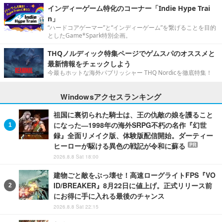
インディーゲーム特化のコーナー「Indie Hype Trai
n」
“ハードコアゲーマー”と“インディーゲーム”を繋げることを目的
としたGame*Spark特別企画。
THQノルディック特集ページでゲムスパのオススメと
最新情報をチェックしよう
今最もホットな海外パブリッシャー THQ Nordicを徹底特集！
Windowsアクセスランキング
祖国に裏切られた騎士は、王の仇敵の娘を護ること
になった―1998年の海外SRPG不朽の名作『幻世
録』全面リメイク版、体験版配信開始。ダーティー
ヒーローが駆ける異色の戦記が令和に蘇る
PR
2026.8.8 Sat 18:00
建物ごと敵をぶっ壊せ！高速ローグライトFPS『VO
ID/BREAKER』8月22日に値上げ。正式リリース前
にお得に手に入れる最後のチャンス
2026.8.8 Sat 22:15