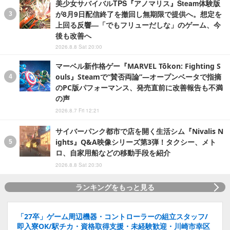
美少女サバイバルTPS『アノマリス』Steam体験版
が8月9日配信終了を撤回し無期限で提供へ。想定を
上回る反響―「でもフリューだしな」のゲーム、今
後も改善へ
2026.8.8 Sat 20:00
マーベル新作格ゲー『MARVEL Tōkon: Fighting S
ouls』Steamで“賛否両論”―オープンベータで指摘
のPC版パフォーマンス、発売直前に改善報告も不満
の声
2026.8.7 Fri 12:21
サイバーパンク都市で店を開く生活シム『Nivalis N
ights』Q&A映像シリーズ第3弾！タクシー、メト
ロ、自家用船などの移動手段を紹介
2026.8.8 Sat 20:30
ランキングをもっと見る
「27卒」ゲーム周辺機器・コントローラーの組立スタッフ/
即入寮OK/駅チカ・資格取得支援・未経験歓迎・川崎市幸区