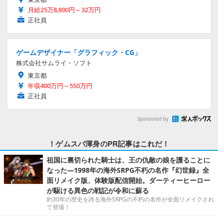
月給25万8,800円～32万円
正社員
ゲームデザイナー「グラフィック・CG」
株式会社サムライ・ソフト
東京都
年収400万円～550万円
正社員
Sponsored by
！ゲムスパ渾身のPR記事はこれだ！
祖国に裏切られた騎士は、王の仇敵の娘を護ることに
なった―1998年の海外SRPG不朽の名作『幻世録』全
面リメイク版、体験版配信開始。ダーティーヒーロー
が駆ける異色の戦記が令和に蘇る
約30年の歴史を誇る海外SRPGの不朽の名作が全面リメイクされ
て登場！