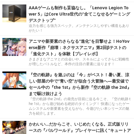
AAAゲームも制作も妥協なし。「Lenovo Legion To
wer 5」はCore Ultra世代の“全てこなせるゲーミング
デスクトップ”
迫力を感じる強力スペック。メンテナンスしやすい構造もあり
がたい！
アニマや新要素のさらなる“進化”を目撃せよ！HoYov
erse新作『崩壊：ネクサスアニマ』第2回βテストの
「進化テスト」を体験【プレイレポ】
さまざまなアニマとの出会いや、スキルによってさらに戦略性
が増したバトルなど、本作の注目の要素に迫ります！
『空の軌跡』を遊ぶのは「今」がベスト！暑い夏、涼
しい部屋の中で“青い空”が似合う大冒険へ―最安値で
セール中の『the 1st』から新作『空の軌跡 the 2nd』
まで駆け抜けよう
『空の軌跡 the 2nd』の発売が目前に迫る今こそ、『空の軌跡 t
he 1st』から遊び始める絶好のタイミング！ 快適になったゲー
ムシステムや新要素を交えながら、今遊びたい本シリーズの魅
力を紹介します。
かわいい…だからこそ、いじめたくなる。正式版リリ
ースの『パルワールド』プレイヤーに訊く“キュートア