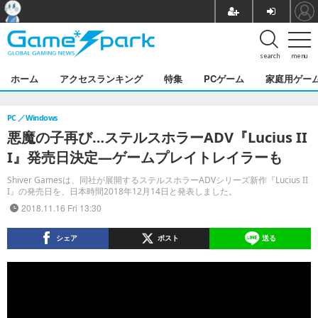
search
menu
ホーム
アクセスランキング
特集
PCゲーム
家庭用ゲー
PC
Windows
悪魔の子再び…ステルスホラーADV『Lucius II
I』発売日決定―ゲームプレイトレイラーも
Shiver Gamesは、同社が展開するステルスホラーADVシリーズ新作『Lucius II
I』の発売日を、日本時間2018年12月14日と発表しました。
2018.11.16 Fri 13:30
シェア
ポスト
送る