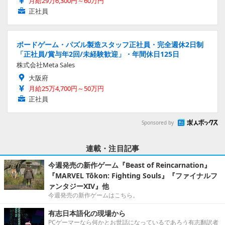
月給29万6,300円～60万円
正社員
ボードゲーム・パズル製造スタッフ正社員・完全週休2日制
「正社員/賞与年2回/未経験歓迎」・年間休日125日
株式会社Meta Sales
大阪府
月給25万4,700円～50万円
正社員
Sponsored by
連載・注目記事
今週発売の新作ゲーム『Beast of Reincarnation』
『MARVEL Tōkon: Fighting Souls』『ファイナルフ
ァンタジーXIV』他
今週発売の新作ゲームはこちら。
有志日本語化の現場から
PCゲーマーなら何かとお世話になっているであろう有志翻訳者