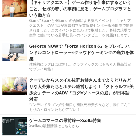
【キャリアクエスト】ゲーム作りを仕事にするという
こと。セガの若手の事例に見る，ゲームプログラマと
いう働き方
Game*Sparkと4Gamerの合同による就活イベント「キャリア
クエスト」の第4回が東京都立産業貿易センター浜松町館で開催
されました。このイベントに合わせて取材した、各社の現場で
実際に働いている若手社員へのインタビューをお届けします。
GeForce NOWで『Forza Horizon 6』をプレイ。ハ
ンドルコントローラー×クラウドゲーミングの底力を体
感
体感的にラグはほぼ無し。グラフィックスはもちろん最高設定
でプレイ可能！
クーデレからスタイル抜群お姉さんまでよりどりみど
りな人外娘たちとホテル経営しよう！「クトゥルフ×美
少女」テーマのADV『ヨグ=ソトースの庭』が日本語
対応
ツンデレドラゴン娘や無口な複眼死神美少女など、属性てんこ
もりのヒロインたちがアツい！
ゲームコマースの最前線ーXsolla特集
Xsollaの最新情報はこちらから！