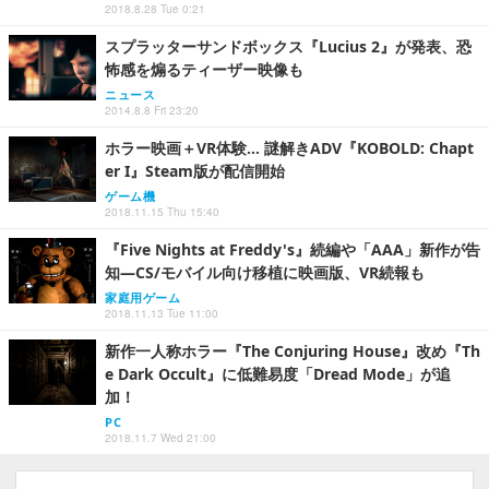
2018.8.28 Tue 0:21
スプラッターサンドボックス『Lucius 2』が発表、恐
怖感を煽るティーザー映像も
ニュース
2014.8.8 Fri 23:20
ホラー映画＋VR体験… 謎解きADV『KOBOLD: Chapt
er I』Steam版が配信開始
ゲーム機
2018.11.15 Thu 15:40
『Five Nights at Freddy's』続編や「AAA」新作が告
知―CS/モバイル向け移植に映画版、VR続報も
家庭用ゲーム
2018.11.13 Tue 11:00
新作一人称ホラー『The Conjuring House』改め『Th
e Dark Occult』に低難易度「Dread Mode」が追
加！
PC
2018.11.7 Wed 21:00