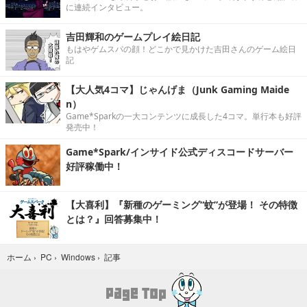
に連続インタビュー。
吉田輝和のゲームプレイ絵日記
もはやゲムスパの顔！どこかで見かけた吉田さんのゲーム絵日
記
【大人気4コマ】じゃんげま（Junk Gaming Maide
n）
Game*Sparkの一大コンテンツに成長した4コマ。単行本も好評
発売中！
Game*Spark/インサイド公式ディスコードサーバー
好評稼働中！
【大喜利】『新種のゲーミング“蚊”が登場！ その特徴
とは？』回答募集中！
記事
ホーム
›
PC
›
Windows
›