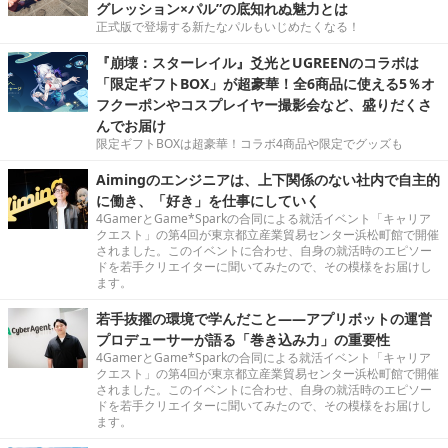
グレッション×パル”の底知れぬ魅力とは
正式版で登場する新たなパルもいじめたくなる！
『崩壊：スターレイル』爻光とUGREENのコラボは
「限定ギフトBOX」が超豪華！全6商品に使える5％オ
フクーポンやコスプレイヤー撮影会など、盛りだくさ
んでお届け
限定ギフトBOXは超豪華！コラボ4商品や限定でグッズも
Aimingのエンジニアは、上下関係のない社内で自主的
に働き、「好き」を仕事にしていく
4GamerとGame*Sparkの合同による就活イベント「キャリア
クエスト」の第4回が東京都立産業貿易センター浜松町館で開催
されました。このイベントに合わせ、自身の就活時のエピソー
ドを若手クリエイターに聞いてみたので、その模様をお届けし
ます。
若手抜擢の環境で学んだこと――アプリボットの運営
プロデューサーが語る「巻き込み力」の重要性
4GamerとGame*Sparkの合同による就活イベント「キャリア
クエスト」の第4回が東京都立産業貿易センター浜松町館で開催
されました。このイベントに合わせ、自身の就活時のエピソー
ドを若手クリエイターに聞いてみたので、その模様をお届けし
ます。