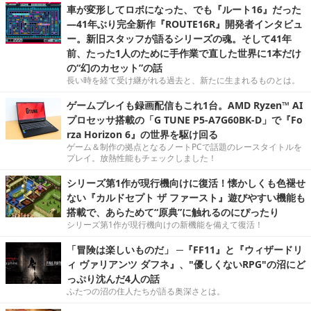
車が変形してロボになった、でも『ルート16』だった
―41年ぶり完全新作『ROUTE16R』開発者インタビュ
ー。新旧スタッフが語るシリーズの魂。そして41年
前、たった1人のために手作業で直した世界に1本だけ
の“幻のカセット”の話
長い時を経て受け継がれる過去と、新たに生まれるものとは。
ゲームプレイも録画配信もこれ1台。AMD Ryzen™ AI
プロセッサ搭載の「G TUNE P5-A7G60BK-D」で『Fo
rza Horizon 6』の世界を駆け回る
ゲーム＆制作の拠点となるノートPCで話題のレースタイトルを
プレイ。放熱性能もチェックしました！
シリーズ第1作が現行機向けに復活！懐かしくも色褪せ
ない『カルドセプト ザ ファースト』遊びやすい機能も
搭載で、あらためて“原典”に触れるのにぴったり
シリーズ第1作が現行機向けの新機能を備えて復活！
「冒険は楽しいものだ」 ─『FF11』と『ウィザードリ
ィ ヴァリアンツ ダフネ』、"優しくないRPG"の沼にど
っぷり沈んだ4人の話
ふたつの沼の住人たちが語る奥深さとは。