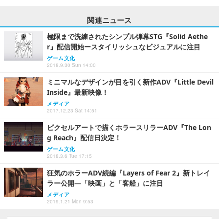
関連ニュース
極限まで洗練されたシンプル弾幕STG『Solid Aethe
r』配信開始ースタイリッシュなビジュアルに注目
ゲーム文化
2018.9.30 Sun 14:00
ミニマルなデザインが目を引く新作ADV『Little Devil
Inside』最新映像！
メディア
2017.12.23 Sat 14:51
ピクセルアートで描くホラースリラーADV『The Lon
g Reach』配信日決定！
ゲーム文化
2018.3.6 Tue 17:15
狂気のホラーADV続編『Layers of Fear 2』新トレイ
ラー公開―「映画」と「客船」に注目
メディア
2019.1.21 Mon 9:53