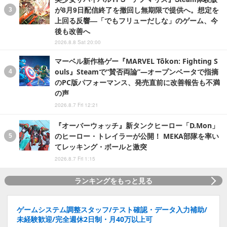
が8月9日配信終了を撤回し無期限で提供へ。想定を
上回る反響―「でもフリューだしな」のゲーム、今
後も改善へ
2026.8.8 Sat 20:00
マーベル新作格ゲー『MARVEL Tōkon: Fighting S
ouls』Steamで“賛否両論”―オープンベータで指摘
のPC版パフォーマンス、発売直前に改善報告も不満
の声
2026.8.7 Fri 12:21
『オーバーウォッチ』新タンクヒーロー「D.Mon」
のヒーロー・トレイラーが公開！ MEKA部隊を率い
てレッキング・ボールと激突
2026.8.7 Fri 1:15
ランキングをもっと見る
ゲームシステム調整スタッフ/テスト確認・データ入力補助/
未経験歓迎/完全週休2日制・月40万以上可