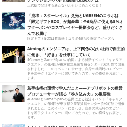
グレッション×パル”の底知れぬ魅力とは
正式版で登場する新たなパルもいじめたくなる！
『崩壊：スターレイル』爻光とUGREENのコラボは
「限定ギフトBOX」が超豪華！全6商品に使える5％オ
フクーポンやコスプレイヤー撮影会など、盛りだくさ
んでお届け
限定ギフトBOXは超豪華！コラボ4商品や限定でグッズも
Aimingのエンジニアは、上下関係のない社内で自主的
に働き、「好き」を仕事にしていく
4GamerとGame*Sparkの合同による就活イベント「キャリア
クエスト」の第4回が東京都立産業貿易センター浜松町館で開催
されました。このイベントに合わせ、自身の就活時のエピソー
ドを若手クリエイターに聞いてみたので、その模様をお届けし
ます。
若手抜擢の環境で学んだこと――アプリボットの運営
プロデューサーが語る「巻き込み力」の重要性
4GamerとGame*Sparkの合同による就活イベント「キャリア
クエスト」の第4回が東京都立産業貿易センター浜松町館で開催
されました。このイベントに合わせ、自身の就活時のエピソー
ドを若手クリエイターに聞いてみたので、その模様をお届けし
ます。