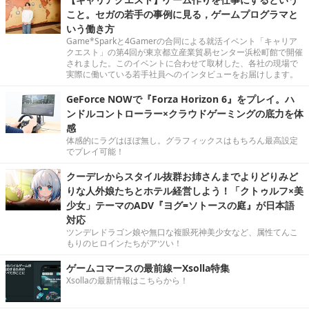
こと。セガの若手の事例に見る，ゲームプログラマと
いう働き方
Game*Sparkと4Gamerの合同による就活イベント「キャリア
クエスト」の第4回が東京都立産業貿易センター浜松町館で開催
されました。このイベントに合わせて取材した、各社の現場で
実際に働いている若手社員へのインタビューをお届けします。
GeForce NOWで『Forza Horizon 6』をプレイ。ハ
ンドルコントローラー×クラウドゲーミングの底力を体
感
体感的にラグはほぼ無し。グラフィックスはもちろん最高設定
でプレイ可能！
クーデレからスタイル抜群お姉さんまでよりどりみど
りな人外娘たちとホテル経営しよう！「クトゥルフ×美
少女」テーマのADV『ヨグ=ソトースの庭』が日本語
対応
ツンデレドラゴン娘や無口な複眼死神美少女など、属性てんこ
もりのヒロインたちがアツい！
ゲームコマースの最前線ーXsolla特集
Xsollaの最新情報はこちらから！