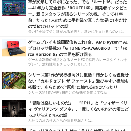
車が変形してロボになった、でも『ルート16』だった
―41年ぶり完全新作『ROUTE16R』開発者インタビュ
ー。新旧スタッフが語るシリーズの魂。そして41年
前、たった1人のために手作業で直した世界に1本だけ
の“幻のカセット”の話
長い時を経て受け継がれる過去と、新たに生まれるものとは。
ゲームプレイも録画配信もこれ1台。AMD Ryzen™ AI
プロセッサ搭載の「G TUNE P5-A7G60BK-D」で『Fo
rza Horizon 6』の世界を駆け回る
ゲーム＆制作の拠点となるノートPCで話題のレースタイトルを
プレイ。放熱性能もチェックしました！
シリーズ第1作が現行機向けに復活！懐かしくも色褪せ
ない『カルドセプト ザ ファースト』遊びやすい機能も
搭載で、あらためて“原典”に触れるのにぴったり
シリーズ第1作が現行機向けの新機能を備えて復活！
「冒険は楽しいものだ」 ─『FF11』と『ウィザードリ
ィ ヴァリアンツ ダフネ』、"優しくないRPG"の沼にど
っぷり沈んだ4人の話
ふたつの沼の住人たちが語る奥深さとは。
【キャリアクエスト】ゲーム作りを仕事にするという