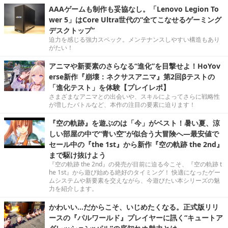
AAAゲームも制作も妥協なし。「Lenovo Legion To
wer 5」はCore Ultra世代の“全てこなせるゲーミング
デスクトップ”
迫力を感じる強力スペック。メンテナンスしやすい構造もあり
がたい！
アニマや新要素のさらなる“進化”を目撃せよ！HoYov
erse新作『崩壊：ネクサスアニマ』第2回βテストの
「進化テスト」を体験【プレイレポ】
さまざまなアニマとの出会いや、スキルによってさらに戦略性
が増したバトルなど、本作の注目の要素に迫ります！
『空の軌跡』を遊ぶのは「今」がベスト！暑い夏、涼
しい部屋の中で“青い空”が似合う大冒険へ―最安値で
セール中の『the 1st』から新作『空の軌跡 the 2nd』
まで駆け抜けよう
『空の軌跡 the 2nd』の発売が目前に迫る今こそ、『空の軌跡 t
he 1st』から遊び始める絶好のタイミング！ 快適になったゲー
ムシステムや新要素を交えながら、今遊びたい本シリーズの魅
力を紹介します。
かわいい…だからこそ、いじめたくなる。正式版リリ
ースの『パルワールド』プレイヤーに訊く“キュートア