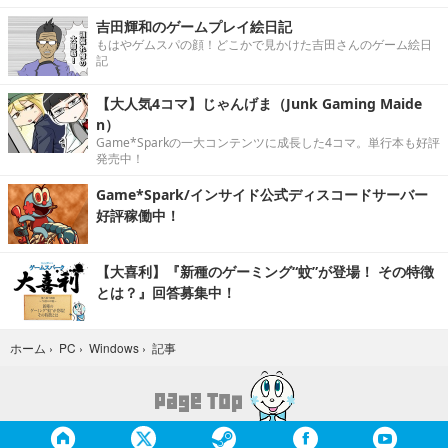
吉田輝和のゲームプレイ絵日記
もはやゲムスパの顔！どこかで見かけた吉田さんのゲーム絵日
記
【大人気4コマ】じゃんげま（Junk Gaming Maide
n）
Game*Sparkの一大コンテンツに成長した4コマ。単行本も好評
発売中！
Game*Spark/インサイド公式ディスコードサーバー
好評稼働中！
【大喜利】『新種のゲーミング“蚊”が登場！ その特徴
とは？』回答募集中！
記事
ホーム
›
PC
›
Windows
›