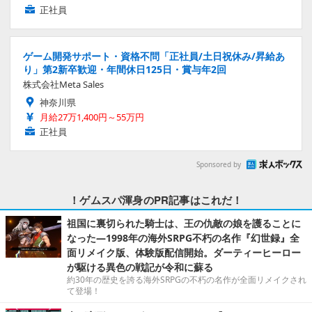
正社員
ゲーム開発サポート・資格不問「正社員/土日祝休み/昇給あ
り」第2新卒歓迎・年間休日125日・賞与年2回
株式会社Meta Sales
神奈川県
月給27万1,400円～55万円
正社員
Sponsored by
！ゲムスパ渾身のPR記事はこれだ！
祖国に裏切られた騎士は、王の仇敵の娘を護ることに
なった―1998年の海外SRPG不朽の名作『幻世録』全
面リメイク版、体験版配信開始。ダーティーヒーロー
が駆ける異色の戦記が令和に蘇る
約30年の歴史を誇る海外SRPGの不朽の名作が全面リメイクされ
て登場！