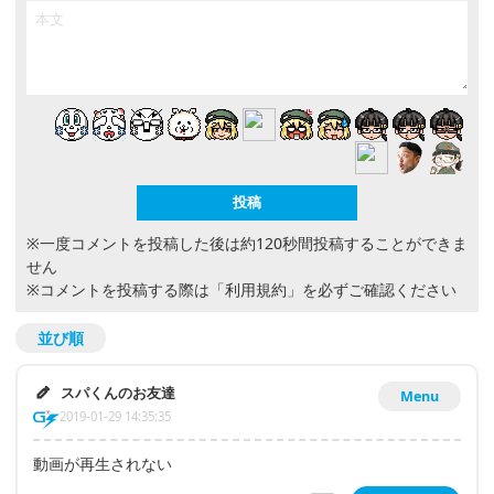
1
返信
関連ニュース
アクションADV『A Plague Tale: Innocence』5月14
日海外発売決定！―黒死病が蔓延する中世、姉弟の波
乱の旅路を描く
ニュース
2019.1.24 Thu 23:30
2DピクセルADV『TAKANARIA』「ただ無人島があっ
て、そこを歩けるという、それだけのゲームです」
【注目インディーミニ問答】
連載・特集
2019.1.18 Fri 12:00
オリジナルがないのにリマスタ版？レトロアクション
ADV『The Eternal Castle [REMASTERED]』プレイレ
ポート！
連載・特集
2019.1.13 Sun 9:27