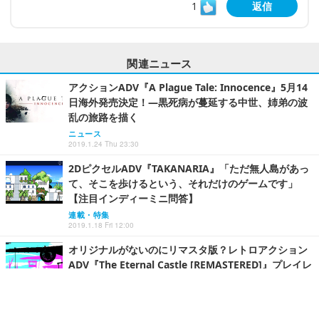
海洋サバイバル『Subnautica』スタンドアロンDLC
「Below Zero」早期アクセス開始日決定！
PC
2019.1.26 Sat 19:00
スマホゲームQAスタッフ/動作確認・バグチェック/未経験
歓迎/週休2日制・賞与あり
株式会社キソシン
神奈川県
月給31万円～45万円
正社員
「27卒」ゲーム実況・eスポーツ動画の編集スタッフ正社員
「YouTube好き歓迎・交通費全額支給」育休実績あり/大阪
市北区梅田2丁目
株式会社大斗
大阪府
月給24万2,500円～32万円
新卒・インターン