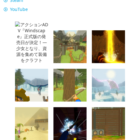
「27卒」IT・ゲーム業界志望・ゲームイラスト・キャラクタ
ーデザインのアシスタントスタッフ/残業ほぼなし/昇給あり/
渋谷区道玄坂2丁目
ベンタス株式会社
東京都
月給20万2,100円～32万7,500円
正社員
27卒・新卒「まだ間に合う」新作ゲームのデバッグサポー
ト/未経験歓迎/バグ検出
株式会社alBee
大阪府
月給25万6,700円～32万円
正社員