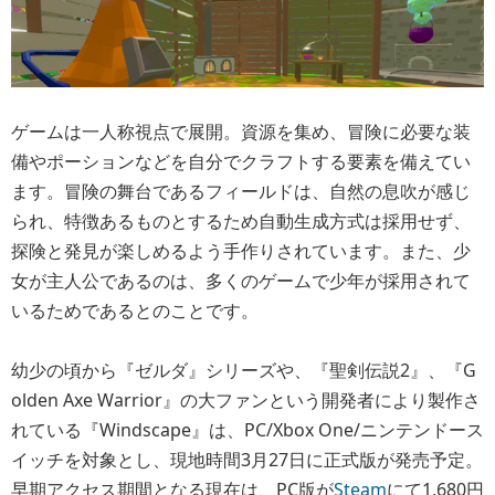
で配信中。正式版では19.99ドルへと引き上げられる予定で
す。また、
Fanatical
では日本時間1月30日17時まで、PC
（Steam）版が30%引きの11.89ドルで販売されています。
《technocchi》
関連リンク