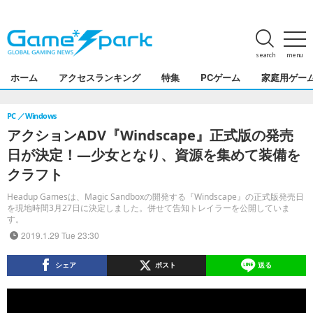
search
menu
ホーム
アクセスランキング
特集
PCゲーム
家庭用ゲー
PC
Windows
アクションADV『Windscape』正式版の発売
日が決定！―少女となり、資源を集めて装備を
クラフト
Headup Gamesは、Magic Sandboxの開発する『Windscape』の正式版発売日
を現地時間3月27日に決定しました。併せて告知トレイラーを公開していま
す。
2019.1.29 Tue 23:30
シェア
ポスト
送る