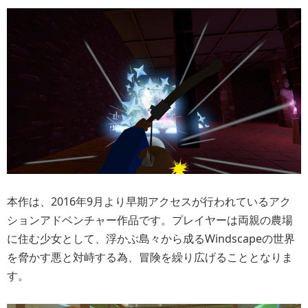
ゲームは一人称視点で展開。資源を集め、冒険に必要な装
備やポーションなどを自分でクラフトする要素を備えてい
ます。冒険の舞台であるフィールドは、自然の息吹が感じ
られ、特徴あるものとするため自動生成方式は採用せず、
探険と発見が楽しめるよう手作りされています。また、少
女が主人公であるのは、多くのゲームで少年が採用されて
いるためであるとのことです。
幼少の頃から『ゼルダ』シリーズや、『聖剣伝説2』、『G
olden Axe Warrior』の大ファンという開発者により製作さ
れている『Windscape』は、PC/Xbox One/ニンテンドース
イッチを対象とし、現地時間3月27日に正式版が発売予定。
早期アクセス期間となる現在は、PC版が
Steam
にて1,680円