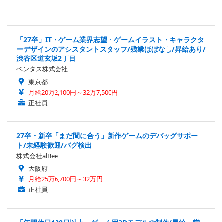
「年間休日120日以上」ゲーム用3Dモデルの制作/昇給・賞
与あり/交通費支給
株式会社LOP
大阪府
月給31万9,200円～58万円
正社員
ゲーム向けUIデザイナーアシスタント「正社員」IT・デザイ
ン系転職希望・駅チカ/賞与年2回・未経験歓迎・名古屋市中
区錦
ベンタス株式会社
愛知県
月給28万200円～42万200円
正社員
Sponsored by
コメント欄を非表示