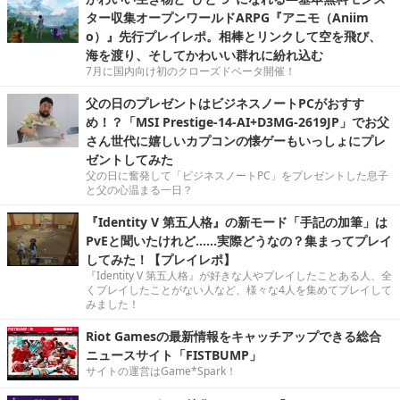
ター収集オープンワールドARPG『アニモ（Aniim
o）』先行プレイレポ。相棒とリンクして空を飛び、
海を渡り、そしてかわいい群れに紛れ込む
7月に国内向け初のクローズドベータ開催！
父の日のプレゼントはビジネスノートPCがおすす
め！？「MSI Prestige-14-AI+D3MG-2619JP」でお父
さん世代に嬉しいカプコンの懐ゲーもいっしょにプレ
ゼントしてみた
父の日に奮発して「ビジネスノートPC」をプレゼントした息子
と父の心温まる一日？
『Identity V 第五人格』の新モード「手記の加筆」は
PvEと聞いたけれど……実際どうなの？集まってプレイ
してみた！【プレイレポ】
『Identity V 第五人格』が好きな人やプレイしたことある人、全
くプレイしたことがない人など、様々な4人を集めてプレイして
みました！
Riot Gamesの最新情報をキャッチアップできる総合
ニュースサイト「FISTBUMP」
サイトの運営はGame*Spark！