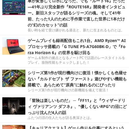
車が変形してロボになった、でも『ルート16』だった
―41年ぶり完全新作『ROUTE16R』開発者インタビュ
ー。新旧スタッフが語るシリーズの魂。そして41年
前、たった1人のために手作業で直した世界に1本だけ
の“幻のカセット”の話
長い時を経て受け継がれる過去と、新たに生まれるものとは。
ゲームプレイも録画配信もこれ1台。AMD Ryzen™ AI
プロセッサ搭載の「G TUNE P5-A7G60BK-D」で『Fo
rza Horizon 6』の世界を駆け回る
ゲーム＆制作の拠点となるノートPCで話題のレースタイトルを
プレイ。放熱性能もチェックしました！
シリーズ第1作が現行機向けに復活！懐かしくも色褪せ
ない『カルドセプト ザ ファースト』遊びやすい機能も
搭載で、あらためて“原典”に触れるのにぴったり
シリーズ第1作が現行機向けの新機能を備えて復活！
「冒険は楽しいものだ」 ─『FF11』と『ウィザードリ
ィ ヴァリアンツ ダフネ』、"優しくないRPG"の沼にど
っぷり沈んだ4人の話
ふたつの沼の住人たちが語る奥深さとは。
【キャリアクエスト】ゲーム作りを仕事にするという