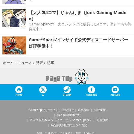
【大人気4コマ】じゃんげま（Junk Gaming Maide
n）
Game*Sparkの一大コンテンツに成長した4コマ。単行本も好評
発売中！
Game*Spark/インサイド公式ディスコードサーバー
好評稼働中！
記事
ホーム
›
ニュース
›
発表
›
Home
X
STEAM
Facebook
YouTube
Game*Sparkについて
お問合せ
広告掲載
会社概要
個人情報保護方針
個人情報の取り扱いについて（Game*Spark）
利用規約
特定商取引法に基づく表記
紹介した商品/サービスを購入、契約した場合に、