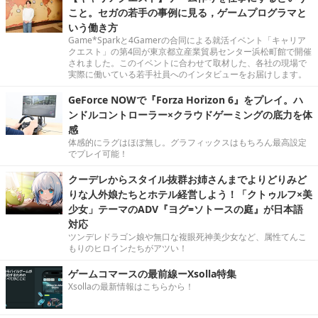
こと。セガの若手の事例に見る，ゲームプログラマと
いう働き方
Game*Sparkと4Gamerの合同による就活イベント「キャリア
クエスト」の第4回が東京都立産業貿易センター浜松町館で開催
されました。このイベントに合わせて取材した、各社の現場で
実際に働いている若手社員へのインタビューをお届けします。
GeForce NOWで『Forza Horizon 6』をプレイ。ハ
ンドルコントローラー×クラウドゲーミングの底力を体
感
体感的にラグはほぼ無し。グラフィックスはもちろん最高設定
でプレイ可能！
クーデレからスタイル抜群お姉さんまでよりどりみど
りな人外娘たちとホテル経営しよう！「クトゥルフ×美
少女」テーマのADV『ヨグ=ソトースの庭』が日本語
対応
ツンデレドラゴン娘や無口な複眼死神美少女など、属性てんこ
もりのヒロインたちがアツい！
ゲームコマースの最前線ーXsolla特集
Xsollaの最新情報はこちらから！