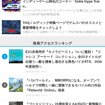
インディーゲーム特化のコーナー「Indie Hype Trai
n」
“ハードコアゲーマー”と“インディーゲーム”を繋げることを目的
としたGame*Spark特別企画。
THQノルディック特集ページでゲムスパのオススメと
最新情報をチェックしよう
今最もホットな海外パブリッシャー THQ Nordicを徹底特集！
発表アクセスランキング
幻の未発売作『キメラビースト』ついに復刻！『ジ
ャレコ アーケード コレクション』全32タイトルが
出揃う―敵を捕食し進化する異色バイオSTG、2026
年度発売へ
2026.8.6 Thu 19:17
『パルワールド』、MMORPGになる。オープンワ
ールドで仲間と一緒に冒険できるモバイル向け作品
『Palworld Online』発表
2026.8.3 Mon 13:17
『ゴーストリコン』25周年迎える8月6日に新情報公