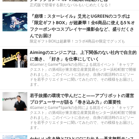
正式版で登場する新たなパルもいじめたくなる！
『崩壊：スターレイル』爻光とUGREENのコラボは
「限定ギフトBOX」が超豪華！全6商品に使える5％オ
フクーポンやコスプレイヤー撮影会など、盛りだくさ
んでお届け
限定ギフトBOXは超豪華！コラボ4商品や限定でグッズも
Aimingのエンジニアは、上下関係のない社内で自主的
に働き、「好き」を仕事にしていく
4GamerとGame*Sparkの合同による就活イベント「キャリア
クエスト」の第4回が東京都立産業貿易センター浜松町館で開催
されました。このイベントに合わせ、自身の就活時のエピソー
ドを若手クリエイターに聞いてみたので、その模様をお届けし
ます。
若手抜擢の環境で学んだこと――アプリボットの運営
プロデューサーが語る「巻き込み力」の重要性
4GamerとGame*Sparkの合同による就活イベント「キャリア
クエスト」の第4回が東京都立産業貿易センター浜松町館で開催
されました。このイベントに合わせ、自身の就活時のエピソー
ドを若手クリエイターに聞いてみたので、その模様をお届けし
ます。
かわいい生き物と"ひとつ"になれる―基本無料モンス