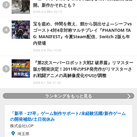
開。新作かそれとも？
2026.8.3 Mon 22:15
宝を盗め、仲間を救え、館から脱出せよ―シーフvs
ゴースト4対4非対称マルチプレイ『PHANTOM TA
G: MANIFEST』今夏Steam配信、Switch 2版も年
内登場
2026.8.6 Thu 14:00
『第2次スーパーロボット大戦Z 破界篇』リマスター
版が開発決定！2011年のPSP発売作がリマスターさ
れ戦闘アニメの高解像度化やUIが調整
2026.8.1 Sat 21:32
ランキングをもっと見る
「新卒・27卒」ゲーム制作サポート/未経験活躍/新作ゲーム
の開発補助/土日祝休み
株式会社LOP
埼玉県