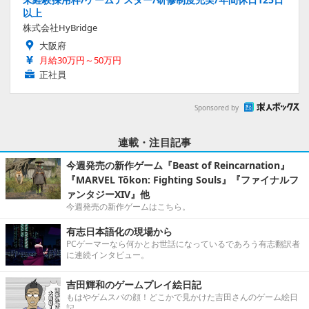
以上
株式会社HyBridge
大阪府
月給30万円～50万円
正社員
Sponsored by
連載・注目記事
今週発売の新作ゲーム『Beast of Reincarnation』
『MARVEL Tōkon: Fighting Souls』『ファイナルフ
ァンタジーXIV』他
今週発売の新作ゲームはこちら。
有志日本語化の現場から
PCゲーマーなら何かとお世話になっているであろう有志翻訳者
に連続インタビュー。
吉田輝和のゲームプレイ絵日記
もはやゲムスパの顔！どこかで見かけた吉田さんのゲーム絵日
記