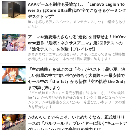
AAAゲームも制作も妥協なし。「Lenovo Legion To
wer 5」はCore Ultra世代の“全てこなせるゲーミング
デスクトップ”
迫力を感じる強力スペック。メンテナンスしやすい構造もあり
がたい！
アニマや新要素のさらなる“進化”を目撃せよ！HoYov
erse新作『崩壊：ネクサスアニマ』第2回βテストの
「進化テスト」を体験【プレイレポ】
さまざまなアニマとの出会いや、スキルによってさらに戦略性
が増したバトルなど、本作の注目の要素に迫ります！
『空の軌跡』を遊ぶのは「今」がベスト！暑い夏、涼
しい部屋の中で“青い空”が似合う大冒険へ―最安値で
セール中の『the 1st』から新作『空の軌跡 the 2nd』
まで駆け抜けよう
『空の軌跡 the 2nd』の発売が目前に迫る今こそ、『空の軌跡 t
he 1st』から遊び始める絶好のタイミング！ 快適になったゲー
ムシステムや新要素を交えながら、今遊びたい本シリーズの魅
力を紹介します。
かわいい…だからこそ、いじめたくなる。正式版リリ
ースの『パルワールド』プレイヤーに訊く“キュートア
グレッション×パル”の底知れぬ魅力とは