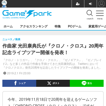
search
menu
ホーム
アクセスランキング
特集
PCゲーム
家庭用ゲー
ニュース
発表
作曲家 光田康典氏が『クロノ・クロス』20周年
記念ライブツアー開催を発表！
『クロノ・トリガー』、『クロノ・クロス』、『ゼノギアス』、『ゼノブレイ
ド2』など多くの作品で作曲を手掛けてきた光田康則氏は、Twitterにおいて
『クロノクロス』発売20周年を記念したライブツアーの開催を発表しました。
2019.2.1 Fri 23:00
シェア
ポスト
送る
今年、2019年11月18日で20周年を迎えるゲームソフ
ト「CHRONO CROSS（クロノ・クロス）」ですが、