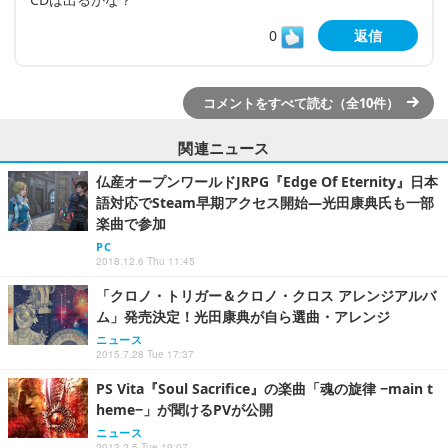
0
返信
コメントをすべて読む（全10件）
関連ニュース
仏産オープンワールドJRPG『Edge Of Eternity』日本
語対応でSteam早期アクセス開始―光田康典氏も一部
楽曲で参加
PC
2018.12.6 Thu 11:45
「クロノ・トリガー＆クロノ・クロス アレンジアルバ
ム」発売決定！光田康典が自ら選曲・アレンジ
ニュース
2015.7.28 Tue 17:37
PS Vita『Soul Sacrifice』の楽曲「魂の旋律 −main t
heme−」が聞けるPVが公開
ニュース
2013.2.5 Tue 19:07