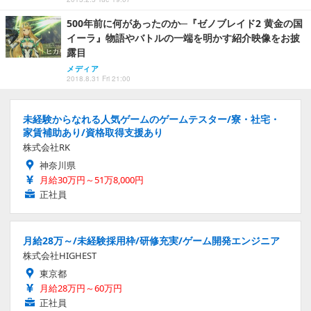
500年前に何があったのか─『ゼノブレイド2 黄金の国
イーラ』物語やバトルの一端を明かす紹介映像をお披
露目
メディア
2018.8.31 Fri 21:00
未経験からなれる人気ゲームのゲームテスター/寮・社宅・
家賃補助あり/資格取得支援あり
株式会社RK
神奈川県
月給30万円～51万8,000円
正社員
月給28万～/未経験採用枠/研修充実/ゲーム開発エンジニア
株式会社HIGHEST
東京都
月給28万円～60万円
正社員