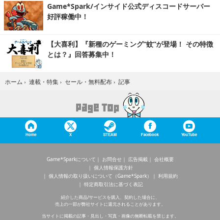
Game*Spark/インサイド公式ディスコードサーバー
好評稼働中！
【大喜利】『新種のゲーミング“蚊”が登場！ その特徴
とは？』回答募集中！
記事
ホーム
›
連載・特集
›
セール・無料配布
›
Home
X
STEAM
Facebook
YouTube
Game*Sparkについて
お問合せ
広告掲載
会社概要
個人情報保護方針
個人情報の取り扱いについて（Game*Spark）
利用規約
特定商取引法に基づく表記
紹介した商品/サービスを購入、契約した場合に、
売上の一部が弊社サイトに還元されることがあります。
当サイトに掲載の記事・見出し・写真・画像の無断転載を禁じます。