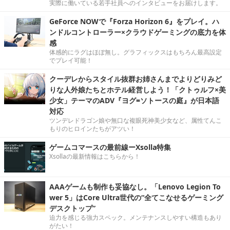
実際に働いている若手社員へのインタビューをお届けします。
GeForce NOWで『Forza Horizon 6』をプレイ。ハ
ンドルコントローラー×クラウドゲーミングの底力を体
感
体感的にラグはほぼ無し。グラフィックスはもちろん最高設定
でプレイ可能！
クーデレからスタイル抜群お姉さんまでよりどりみど
りな人外娘たちとホテル経営しよう！「クトゥルフ×美
少女」テーマのADV『ヨグ=ソトースの庭』が日本語
対応
ツンデレドラゴン娘や無口な複眼死神美少女など、属性てんこ
もりのヒロインたちがアツい！
ゲームコマースの最前線ーXsolla特集
Xsollaの最新情報はこちらから！
AAAゲームも制作も妥協なし。「Lenovo Legion To
wer 5」はCore Ultra世代の“全てこなせるゲーミング
デスクトップ”
迫力を感じる強力スペック。メンテナンスしやすい構造もあり
がたい！