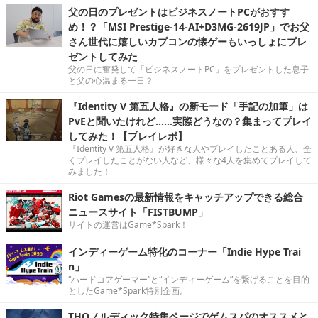
父の日のプレゼントはビジネスノートPCがおすす
め！？「MSI Prestige-14-AI+D3MG-2619JP」でお父
さん世代に嬉しいカプコンの懐ゲーもいっしょにプレ
ゼントしてみた
父の日に奮発して「ビジネスノートPC」をプレゼントした息子
と父の心温まる一日？
『Identity V 第五人格』の新モード「手記の加筆」は
PvEと聞いたけれど……実際どうなの？集まってプレイ
してみた！【プレイレポ】
『Identity V 第五人格』が好きな人やプレイしたことある人、全
くプレイしたことがない人など、様々な4人を集めてプレイして
みました！
Riot Gamesの最新情報をキャッチアップできる総合
ニュースサイト「FISTBUMP」
サイトの運営はGame*Spark！
インディーゲーム特化のコーナー「Indie Hype Trai
n」
“ハードコアゲーマー”と“インディーゲーム”を繋げることを目的
としたGame*Spark特別企画。
THQノルディック特集ページでゲムスパのオススメと