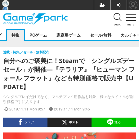
search
menu
グ
特集
PCゲーム
家庭用ゲーム
セール/無料
カルチャ
連載・特集
セール・無料配布
自分へのご褒美に！Steamで「シングルズデー
セール」が開催―『テラリア』『ヒューマン フ
ォール フラット』なども特別価格で販売中【U
PDATE】
シングルプレイだけでなく、マルチプレイ用作品も対象。様々なタイトルが割
引価格で手に入ります。
2019.11.11 Mon 9:57
2019.11.11 Mon 9:45
シェア
ポスト
送る