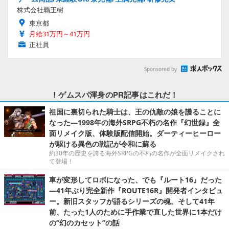
株式会社覇王樹
東京都
月給31万円～41万円
正社員
Sponsored by
！ゲムスパ渾身のPR記事はこれだ！
祖国に裏切られた騎士は、王の仇敵の娘を護ることに
なった―1998年の海外SRPG不朽の名作『幻世録』全
面リメイク版、体験版配信開始。ダーティーヒーロー
が駆ける異色の戦記が令和に蘇る
約30年の歴史を誇る海外SRPGの不朽の名作が全面リメイクされ
て登場！
車が変形してロボになった、でも『ルート16』だった
―41年ぶり完全新作『ROUTE16R』開発者インタビュ
ー。新旧スタッフが語るシリーズの魂。そして41年
前、たった1人のために手作業で直した世界に1本だけ
の“幻のカセット”の話