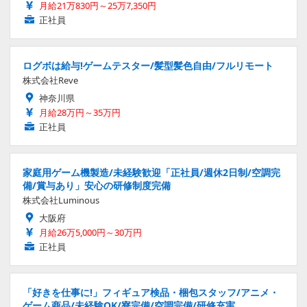
月給21万830円～25万7,350円
正社員
ログボは給与!ゲームテスター/髪型髪色自由/フルリモート
株式会社Reve
神奈川県
月給28万円～35万円
正社員
家庭用ゲーム機製造/未経験歓迎「正社員/週休2日制/空調完
備/賞与あり」安心の研修制度完備
株式会社Luminous
大阪府
月給26万5,000円～30万円
正社員
「好きを仕事に!」フィギュア検品・梱包スタッフ/アニメ・
ゲーム商品/未経験OK/寮完備/空調完備/研修充実