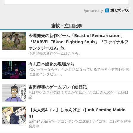
Sponsored by
連載・注目記事
今週発売の新作ゲーム『Beast of Reincarnation』
『MARVEL Tōkon: Fighting Souls』『ファイナルフ
ァンタジーXIV』他
今週発売の新作ゲームはこちら。
有志日本語化の現場から
PCゲーマーなら何かとお世話になっているであろう有志翻訳者
に連続インタビュー。
吉田輝和のゲームプレイ絵日記
もはやゲムスパの顔！どこかで見かけた吉田さんのゲーム絵日
記
【大人気4コマ】じゃんげま（Junk Gaming Maide
n）
Game*Sparkの一大コンテンツに成長した4コマ。単行本も好評
発売中！