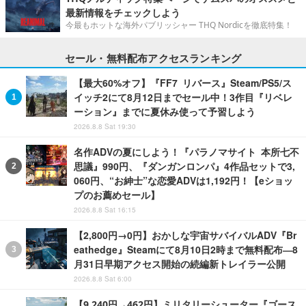
最新情報をチェックしよう
今最もホットな海外パブリッシャー THQ Nordicを徹底特集！
セール・無料配布アクセスランキング
【最大60%オフ】『FF7 リバース』Steam/PS5/ス
イッチ2にて8月12日までセール中！3作目『リベレ
ーション』までに夏休み使って予習しよう
2026.8.8 Sat 19:30
名作ADVの夏にしよう！『パラノマサイト 本所七不
思議』990円、『ダンガンロンパ』4作品セットで3,
060円、“お紳士”な恋愛ADVは1,192円！【eショッ
プのお薦めセール】
2026.8.8 Sat 16:15
【2,800円→0円】おかしな宇宙サバイバルADV『Br
eathedge』Steamにて8月10日2時まで無料配布―8
月31日早期アクセス開始の続編新トレイラー公開
2026.8.8 Sat 6:00
【9,240円→462円】ミリタリーシューター『ゴース