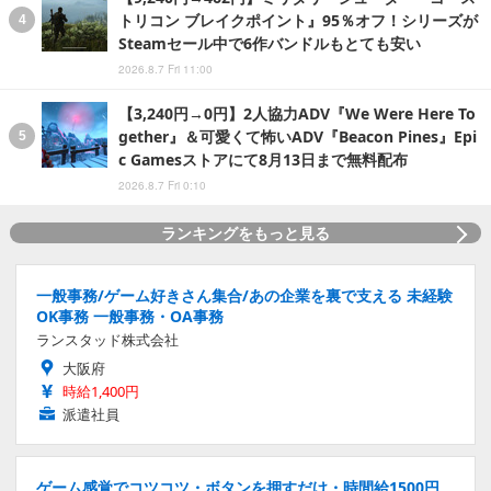
トリコン ブレイクポイント』95％オフ！シリーズが
Steamセール中で6作バンドルもとても安い
2026.8.7 Fri 11:00
【3,240円→0円】2人協力ADV『We Were Here To
gether』＆可愛くて怖いADV『Beacon Pines』Epi
c Gamesストアにて8月13日まで無料配布
2026.8.7 Fri 0:10
ランキングをもっと見る
一般事務/ゲーム好きさん集合/あの企業を裏で支える 未経験
OK事務 一般事務・OA事務
ランスタッド株式会社
大阪府
時給1,400円
派遣社員
ゲーム感覚でコツコツ・ボタンを押すだけ・時間給1500円