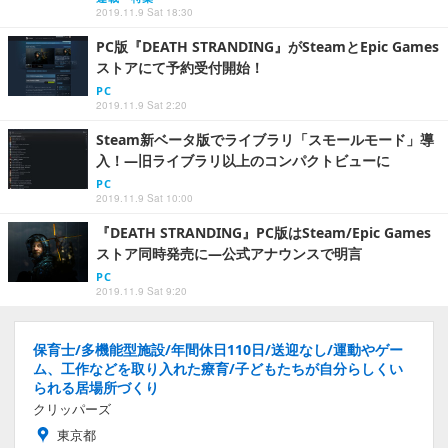
2019.11.9 Sat 18:30
PC版『DEATH STRANDING』がSteamとEpic Games
ストアにて予約受付開始！
PC
2019.11.9 Sat 2:20
Steam新ベータ版でライブラリ「スモールモード」導
入！―旧ライブラリ以上のコンパクトビューに
PC
2019.11.9 Sat 10:00
『DEATH STRANDING』PC版はSteam/Epic Games
ストア同時発売に―公式アナウンスで明言
PC
2019.11.9 Sat 9:20
保育士/多機能型施設/年間休日110日/送迎なし/運動やゲー
ム、工作などを取り入れた療育/子どもたちが自分らしくい
られる居場所づくり
クリッパーズ
東京都