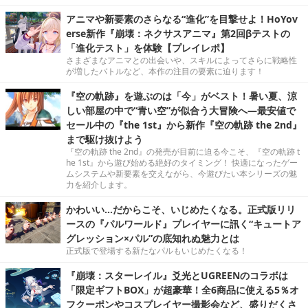
アニマや新要素のさらなる“進化”を目撃せよ！HoYov
erse新作『崩壊：ネクサスアニマ』第2回βテストの
「進化テスト」を体験【プレイレポ】
さまざまなアニマとの出会いや、スキルによってさらに戦略性
が増したバトルなど、本作の注目の要素に迫ります！
『空の軌跡』を遊ぶのは「今」がベスト！暑い夏、涼
しい部屋の中で“青い空”が似合う大冒険へ―最安値で
セール中の『the 1st』から新作『空の軌跡 the 2nd』
まで駆け抜けよう
『空の軌跡 the 2nd』の発売が目前に迫る今こそ、『空の軌跡 t
he 1st』から遊び始める絶好のタイミング！ 快適になったゲー
ムシステムや新要素を交えながら、今遊びたい本シリーズの魅
力を紹介します。
かわいい…だからこそ、いじめたくなる。正式版リリ
ースの『パルワールド』プレイヤーに訊く“キュートア
グレッション×パル”の底知れぬ魅力とは
正式版で登場する新たなパルもいじめたくなる！
『崩壊：スターレイル』爻光とUGREENのコラボは
「限定ギフトBOX」が超豪華！全6商品に使える5％オ
フクーポンやコスプレイヤー撮影会など、盛りだくさ