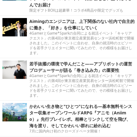
んでお届け
限定ギフトBOXは超豪華！コラボ4商品や限定でグッズも
Aimingのエンジニアは、上下関係のない社内で自主的
に働き、「好き」を仕事にしていく
4GamerとGame*Sparkの合同による就活イベント「キャリア
クエスト」の第4回が東京都立産業貿易センター浜松町館で開催
されました。このイベントに合わせ、自身の就活時のエピソー
ドを若手クリエイターに聞いてみたので、その模様をお届けし
ます。
若手抜擢の環境で学んだこと――アプリボットの運営
プロデューサーが語る「巻き込み力」の重要性
4GamerとGame*Sparkの合同による就活イベント「キャリア
クエスト」の第4回が東京都立産業貿易センター浜松町館で開催
されました。このイベントに合わせ、自身の就活時のエピソー
ドを若手クリエイターに聞いてみたので、その模様をお届けし
ます。
かわいい生き物と"ひとつ"になれる―基本無料モンス
ター収集オープンワールドARPG『アニモ（Aniim
o）』先行プレイレポ。相棒とリンクして空を飛び、
海を渡り、そしてかわいい群れに紛れ込む
7月に国内向け初のクローズドベータ開催！