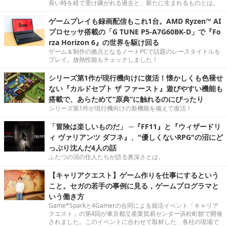
長い時を経て受け継がれる過去と、新たに生まれるものとは。
ゲームプレイも録画配信もこれ1台。AMD Ryzen™ AI
プロセッサ搭載の「G TUNE P5-A7G60BK-D」で『Fo
rza Horizon 6』の世界を駆け回る
ゲーム＆制作の拠点となるノートPCで話題のレースタイトルを
プレイ。放熱性能もチェックしました！
シリーズ第1作が現行機向けに復活！懐かしくも色褪せ
ない『カルドセプト ザ ファースト』遊びやすい機能も
搭載で、あらためて“原典”に触れるのにぴったり
シリーズ第1作が現行機向けの新機能を備えて復活！
「冒険は楽しいものだ」 ─『FF11』と『ウィザードリ
ィ ヴァリアンツ ダフネ』、"優しくないRPG"の沼にど
っぷり沈んだ4人の話
ふたつの沼の住人たちが語る奥深さとは。
【キャリアクエスト】ゲーム作りを仕事にするという
こと。セガの若手の事例に見る，ゲームプログラマと
いう働き方
Game*Sparkと4Gamerの合同による就活イベント「キャリア
クエスト」の第4回が東京都立産業貿易センター浜松町館で開催
されました。このイベントに合わせて取材した、各社の現場で