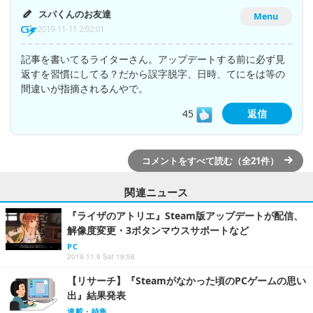
スパくんのお友達
Menu
2019-11-11 2:02:01
記事を書いてるライターさん。アップデートする前に必ず見
返すを習慣にしてる？だから誤字脱字、日時、てにをは等の
間違いが指摘されるんやで。
45
返信
コメントをすべて読む（全21件）
関連ニュース
『ライザのアトリエ』Steam版アップデートが配信、
解像度変更・3ボタンマウスサポートなど
PC
2019.11.9 Sat 19:58
【リサーチ】『Steamがなかった頃のPCゲームの思い
出』結果発表
連載・特集