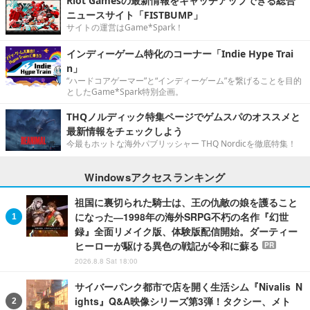
Riot Gamesの最新情報をキャッチアップできる総合
ニュースサイト「FISTBUMP」
サイトの運営はGame*Spark！
インディーゲーム特化のコーナー「Indie Hype Trai
n」
“ハードコアゲーマー”と“インディーゲーム”を繋げることを目的
としたGame*Spark特別企画。
THQノルディック特集ページでゲムスパのオススメと
最新情報をチェックしよう
今最もホットな海外パブリッシャー THQ Nordicを徹底特集！
Windowsアクセスランキング
祖国に裏切られた騎士は、王の仇敵の娘を護ること
になった―1998年の海外SRPG不朽の名作『幻世
録』全面リメイク版、体験版配信開始。ダーティー
ヒーローが駆ける異色の戦記が令和に蘇る
PR
2026.8.8 Sat 18:00
サイバーパンク都市で店を開く生活シム『Nivalis N
ights』Q&A映像シリーズ第3弾！タクシー、メト