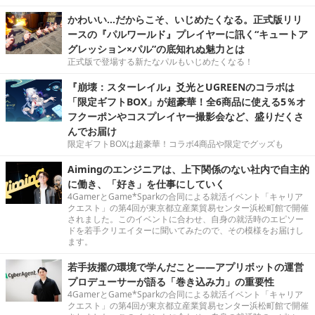
かわいい…だからこそ、いじめたくなる。正式版リリ
ースの『パルワールド』プレイヤーに訊く“キュートア
グレッション×パル”の底知れぬ魅力とは
正式版で登場する新たなパルもいじめたくなる！
『崩壊：スターレイル』爻光とUGREENのコラボは
「限定ギフトBOX」が超豪華！全6商品に使える5％オ
フクーポンやコスプレイヤー撮影会など、盛りだくさ
んでお届け
限定ギフトBOXは超豪華！コラボ4商品や限定でグッズも
Aimingのエンジニアは、上下関係のない社内で自主的
に働き、「好き」を仕事にしていく
4GamerとGame*Sparkの合同による就活イベント「キャリア
クエスト」の第4回が東京都立産業貿易センター浜松町館で開催
されました。このイベントに合わせ、自身の就活時のエピソー
ドを若手クリエイターに聞いてみたので、その模様をお届けし
ます。
若手抜擢の環境で学んだこと――アプリボットの運営
プロデューサーが語る「巻き込み力」の重要性
4GamerとGame*Sparkの合同による就活イベント「キャリア
クエスト」の第4回が東京都立産業貿易センター浜松町館で開催