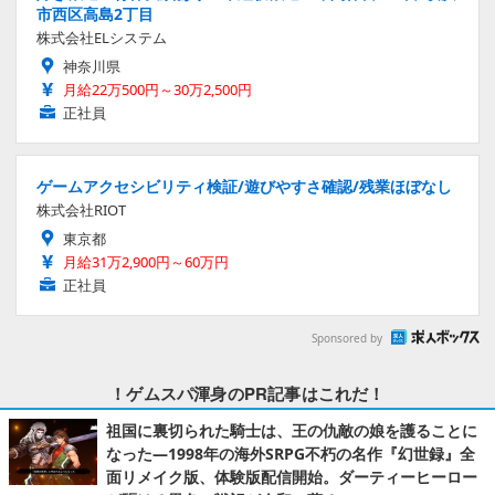
市西区高島2丁目
株式会社ELシステム
神奈川県
月給22万500円～30万2,500円
正社員
ゲームアクセシビリティ検証/遊びやすさ確認/残業ほぼなし
株式会社RIOT
東京都
月給31万2,900円～60万円
正社員
Sponsored by
！ゲムスパ渾身のPR記事はこれだ！
祖国に裏切られた騎士は、王の仇敵の娘を護ることに
なった―1998年の海外SRPG不朽の名作『幻世録』全
面リメイク版、体験版配信開始。ダーティーヒーロー