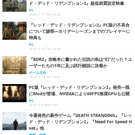
ド・デッド・リデンプション2』超低画質設定映像
PC
2019.11.14 Thu 15:00
『レッド・デッド・リデンプション2』PC版の不具合
について謝罪―ホリデーシーズンまでのプレイヤーに
特典も
PC
2019.11.14 Thu 10:00
『RDR2』攻略本に書かれた伝説の魚は“幻”だった？ユ
ーザーたちの1年に及ぶ試行錯誤に決着か
ゲーム文化
2019.11.12 Tue 14:00
PC版『レッド・デッド・リデンプション2』発売―既
にModが登場、NVIDIAにより60FPS推奨GPUも公開
PC
2019.11.6 Wed 0:53
今週発売の新作ゲーム『DEATH STRANDING』『レッ
ド・デッド・リデンプション2』『Need For Speed H
eat』他
連載・特集