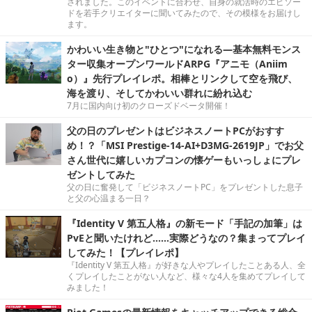
されました。このイベントに合わせ、自身の就活時のエピソー
ドを若手クリエイターに聞いてみたので、その模様をお届けし
ます。
かわいい生き物と"ひとつ"になれる―基本無料モンス
ター収集オープンワールドARPG『アニモ（Aniim
o）』先行プレイレポ。相棒とリンクして空を飛び、
海を渡り、そしてかわいい群れに紛れ込む
7月に国内向け初のクローズドベータ開催！
父の日のプレゼントはビジネスノートPCがおすす
め！？「MSI Prestige-14-AI+D3MG-2619JP」でお父
さん世代に嬉しいカプコンの懐ゲーもいっしょにプレ
ゼントしてみた
父の日に奮発して「ビジネスノートPC」をプレゼントした息子
と父の心温まる一日？
『Identity V 第五人格』の新モード「手記の加筆」は
PvEと聞いたけれど……実際どうなの？集まってプレイ
してみた！【プレイレポ】
『Identity V 第五人格』が好きな人やプレイしたことある人、全
くプレイしたことがない人など、様々な4人を集めてプレイして
みました！