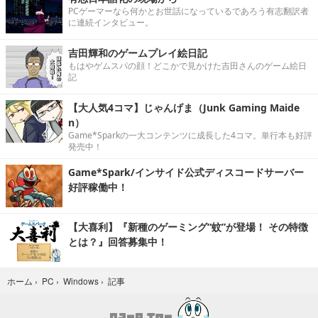
PCゲーマーなら何かとお世話になっているであろう有志翻訳者
に連続インタビュー。
吉田輝和のゲームプレイ絵日記
もはやゲムスパの顔！どこかで見かけた吉田さんのゲーム絵日
記
【大人気4コマ】じゃんげま（Junk Gaming Maide
n）
Game*Sparkの一大コンテンツに成長した4コマ。単行本も好評
発売中！
Game*Spark/インサイド公式ディスコードサーバー
好評稼働中！
【大喜利】『新種のゲーミング“蚊”が登場！ その特徴
とは？』回答募集中！
記事
ホーム
›
PC
›
Windows
›