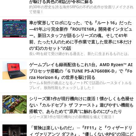
が駆ける異色の戦記が令和に蘇る
約30年の歴史を誇る海外SRPGの不朽の名作が全面リメイクされ
て登場！
車が変形してロボになった、でも『ルート16』だった
―41年ぶり完全新作『ROUTE16R』開発者インタビュ
ー。新旧スタッフが語るシリーズの魂。そして41年
前、たった1人のために手作業で直した世界に1本だけ
の“幻のカセット”の話
長い時を経て受け継がれる過去と、新たに生まれるものとは。
ゲームプレイも録画配信もこれ1台。AMD Ryzen™ AI
プロセッサ搭載の「G TUNE P5-A7G60BK-D」で『Fo
rza Horizon 6』の世界を駆け回る
ゲーム＆制作の拠点となるノートPCで話題のレースタイトルを
プレイ。放熱性能もチェックしました！
シリーズ第1作が現行機向けに復活！懐かしくも色褪せ
ない『カルドセプト ザ ファースト』遊びやすい機能も
搭載で、あらためて“原典”に触れるのにぴったり
シリーズ第1作が現行機向けの新機能を備えて復活！
「冒険は楽しいものだ」 ─『FF11』と『ウィザードリ
ィ ヴァリアンツ ダフネ』、"優しくないRPG"の沼にど