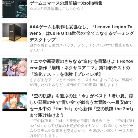
ゲームコマースの最前線ーXsolla特集
Xsollaの最新情報はこちらから！
AAAゲームも制作も妥協なし。「Lenovo Legion To
wer 5」はCore Ultra世代の“全てこなせるゲーミング
デスクトップ”
迫力を感じる強力スペック。メンテナンスしやすい構造もあり
がたい！
アニマや新要素のさらなる“進化”を目撃せよ！HoYov
erse新作『崩壊：ネクサスアニマ』第2回βテストの
「進化テスト」を体験【プレイレポ】
さまざまなアニマとの出会いや、スキルによってさらに戦略性
が増したバトルなど、本作の注目の要素に迫ります！
『空の軌跡』を遊ぶのは「今」がベスト！暑い夏、涼
しい部屋の中で“青い空”が似合う大冒険へ―最安値で
セール中の『the 1st』から新作『空の軌跡 the 2nd』
まで駆け抜けよう
『空の軌跡 the 2nd』の発売が目前に迫る今こそ、『空の軌跡 t
he 1st』から遊び始める絶好のタイミング！ 快適になったゲー
ムシステムや新要素を交えながら、今遊びたい本シリーズの魅
力を紹介します。