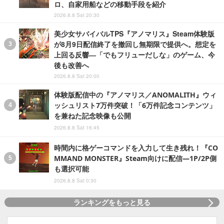
ロ、自家用船などの移動手段を紹介
2026.8.8 Sat 20:30
美少女サバイバルTPS『アノマリス』Steam体験版
が8月9日配信終了を撤回し無期限で提供へ。想定を
上回る反響―「でもフリューだしな」のゲーム、今
後も改善へ
2026.8.8 Sat 20:00
体験版配信中の『アノマリス／ANOMALITH』ウィ
ッシュリスト7万件突破！「6万件記念コンテンツ」
を兼ねた記念映像も公開
2026.8.8 Sat 16:45
時間内に格ゲーコマンドを入力して生き残れ！『CO
MMAND MONSTER』Steam向けに配信―1P/2P側
も選択可能
2026.8.8 Sat 0:30
ランキングをもっと見る