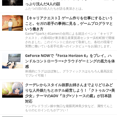
っぷり沈んだ4人の話
ふたつの沼の住人たちが語る奥深さとは。
【キャリアクエスト】ゲーム作りを仕事にするという
こと。セガの若手の事例に見る，ゲームプログラマと
いう働き方
Game*Sparkと4Gamerの合同による就活イベント「キャリア
クエスト」の第4回が東京都立産業貿易センター浜松町館で開催
されました。このイベントに合わせて取材した、各社の現場で
実際に働いている若手社員へのインタビューをお届けします。
GeForce NOWで『Forza Horizon 6』をプレイ。ハ
ンドルコントローラー×クラウドゲーミングの底力を体
感
体感的にラグはほぼ無し。グラフィックスはもちろん最高設定
でプレイ可能！
クーデレからスタイル抜群お姉さんまでよりどりみど
りな人外娘たちとホテル経営しよう！「クトゥルフ×美
少女」テーマのADV『ヨグ=ソトースの庭』が日本語
対応
ツンデレドラゴン娘や無口な複眼死神美少女など、属性てんこ
もりのヒロインたちがアツい！