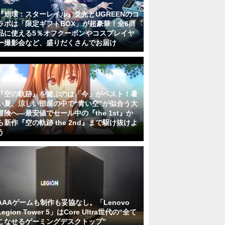
『崩壊：スターレイル』爻光とUGREENのコ
ラボは「限定ギフトBOX」が超豪華！全6商
品に使える5％オフクーポンやコスプレイヤ
ー撮影会など、盛りだくさんでお届け
『空の軌跡』を遊ぶのは「今」がベスト！暑
い夏、涼しい部屋の中で“青い空”が似合う大
冒険へ―最安値でセール中の『the 1st』か
ら新作『空の軌跡 the 2nd』まで駆け抜けよ
う
AAAゲームも制作も妥協なし。「Lenovo
Legion Tower 5」はCore Ultra世代の“全て
こなせるゲーミングデスクトップ”