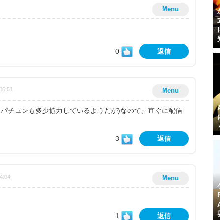
Menu
0
返信
05:51
Menu
c(スパチュンも多少協力しているようだが)なので、直ぐに配信
3
返信
44:04
Menu
1
返信