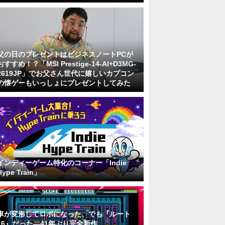
父の日のプレゼントはビジネスノートPCが
おすすめ！？「MSI Prestige-14-AI+D3MG-
2619JP」でお父さん世代に嬉しいカプコン
の懐ゲーもいっしょにプレゼントしてみた
インディーゲーム特化のコーナー「Indie
Hype Train」
車が変形してロボになった、でも『ルート
16』だった―41年ぶり完全新作