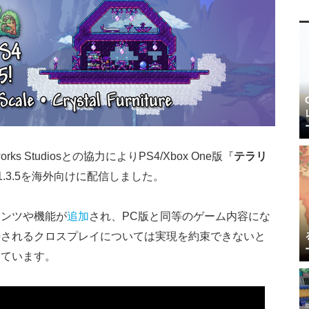
works Studiosとの協力によりPS4/Xbox One版『
テラリ
.3.5を海外向けに配信しました。
テンツや機能が
追加
され、PC版と同等のゲーム内容にな
待されるクロスプレイについては実現を約束できないと
えています。