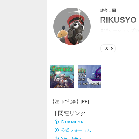
雑多人間
RIKUSYO
某洋ゲーショップの
するようになってた
X
【注目の記事】[PR]
関連リンク
Gamasutra
公式フォーラム
Xbox Wire