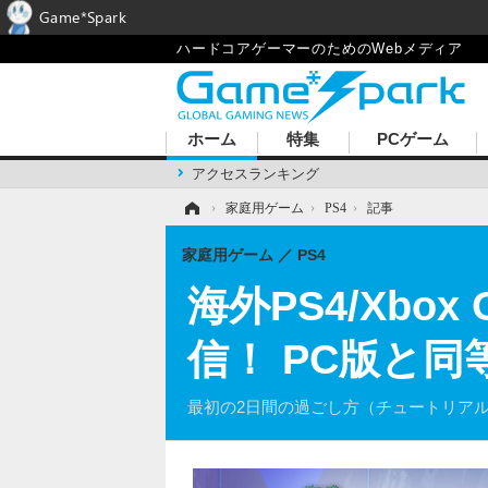
Game*Spark
ハードコアゲーマーのためのWebメディア
ホーム
特集
PCゲーム
アクセスランキング
ホーム
›
家庭用ゲーム
›
PS4
›
記事
家庭用ゲーム
PS4
海外PS4/Xbo
信！ PC版と
最初の2日間の過ごし方（チュートリア