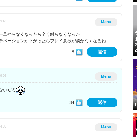
39:48
Menu
一旦やらなくなったら全く触らなくなった
チベーションが下がったらプレイ意欲が湧かなくなるね
8
返信
36:03
Menu
ないだろ
34
返信
24:35
Menu