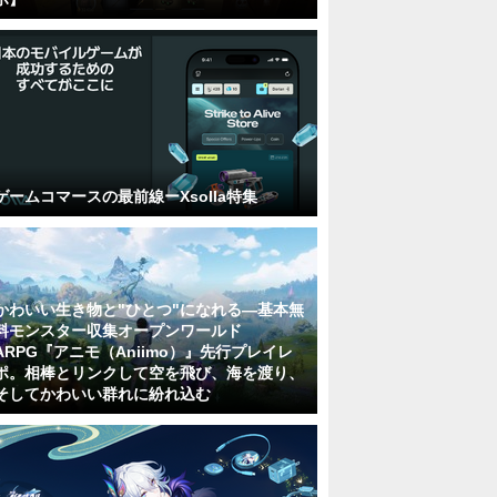
ゲームコマースの最前線ーXsolla特集
かわいい生き物と"ひとつ"になれる―基本無
料モンスター収集オープンワールド
ARPG『アニモ（Aniimo）』先行プレイレ
ポ。相棒とリンクして空を飛び、海を渡り、
そしてかわいい群れに紛れ込む