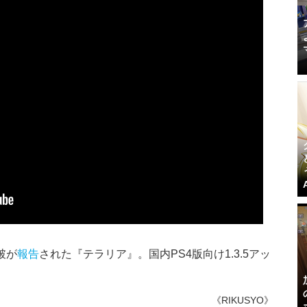
破が
報告
された『テラリア』。国内PS4版向け1.3.5アッ
。
《RIKUSYO》