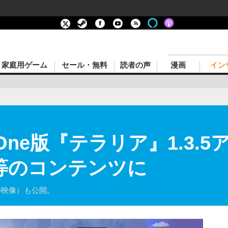
家庭用ゲーム
セール・無料
読者の声
漫画
イン
x One版『テラリア』1.3
同等のコンテンツに
ル映像）も公開。