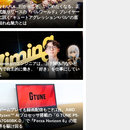
かわいい…だからこそ、いじめたくなる。正
式版リリースの『パルワールド』プレイヤー
に訊く“キュートアグレッション×パル”の底
知れぬ魅力とは
Aimingのエンジニアは、上下関係のない社
内で自主的に働き、「好き」を仕事にしてい
く
ゲームプレイも録画配信もこれ1台。AMD
Ryzen™ AIプロセッサ搭載の「G TUNE P5-
A7G60BK-D」で『Forza Horizon 6』の世
界を駆け回る