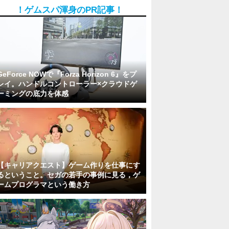
！ゲムスパ渾身のPR記事！
GeForce NOWで『Forza Horizon 6』をプ
レイ。ハンドルコントローラー×クラウドゲ
ーミングの底力を体感
【キャリアクエスト】ゲーム作りを仕事にす
るということ。セガの若手の事例に見る，ゲ
ームプログラマという働き方