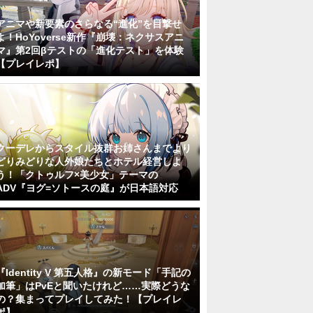
アニマや新要素のさらなる“進化”を目撃せ
よ！HoYoverse新作『崩壊：ネクサスアニ
マ』第2回βテストの「進化テスト」を体験
【プレイレポ】
クーデレからスタイル抜群お姉さんまでより
どりみどりな人外娘たちとホテル経営しよ
う！「クトゥルフ×美少女」テーマの
ADV『ヨグ=ソトースの庭』が日本語対応
『Identity V 第五人格』の新モード「手記の
加筆」はPvEと聞いたけれど……実際どうな
の？集まってプレイしてみた！【プレイレ
ポ】