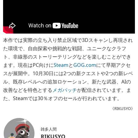
本作では実際の立ち入り禁止区域で3Dスキャンし再現され
た環境で、自由探索や挑戦的な戦闘、ユニークなクラフ
ト、非線形のストーリーテリングなどを楽しむことができ
ます。現在はPC向けに
Steam
と
GOG.com
にて早期アクセ
スが展開中。10月30日には2つの新クエストや2つの新レベ
ル、既存レベルへの追加ロケーション、新たな武器、AIの
改善などを特色とする
メガパッチ
が配信されています。ま
た、Steamでは30％オフのセールが行われています。
《RIKUSYO》
雑多人間
RIKUSYO