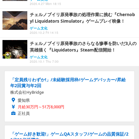
2020.4.27 Mon 18:15
チェルノブイリ原発事故の処理作業に挑む『Chernob
yl Liquidators Simulator』ゲームプレイ映像！
ゲーム文化
2020.10.2 Fri 14:15
チェルノブイリ原発事故のさらなる惨事を防いだ3人の
英雄描く『Liquidators』Steam配信開始！
ゲーム文化
2020.10.1 Thu 7:00
「定員残りわずか!」/未経験採用枠/ゲームデバッカー/昇給
年2回賞与年2回
株式会社HyBridge
愛知県
月給30万円～51万8,000円
正社員
「ゲーム好き歓迎!」ゲームQAスタッフ/ゲームの品質保証/2