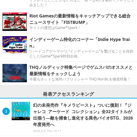
みました！
Riot Gamesの最新情報をキャッチアップできる総合
ニュースサイト「FISTBUMP」
サイトの運営はGame*Spark！
インディーゲーム特化のコーナー「Indie Hype Trai
n」
“ハードコアゲーマー”と“インディーゲーム”を繋げることを目的
としたGame*Spark特別企画。
THQノルディック特集ページでゲムスパのオススメと
最新情報をチェックしよう
今最もホットな海外パブリッシャー THQ Nordicを徹底特集！
発表アクセスランキング
幻の未発売作『キメラビースト』ついに復刻！『ジ
ャレコ アーケード コレクション』全32タイトルが
出揃う―敵を捕食し進化する異色バイオSTG、2026
年度発売へ
2026.8.6 Thu 19:17