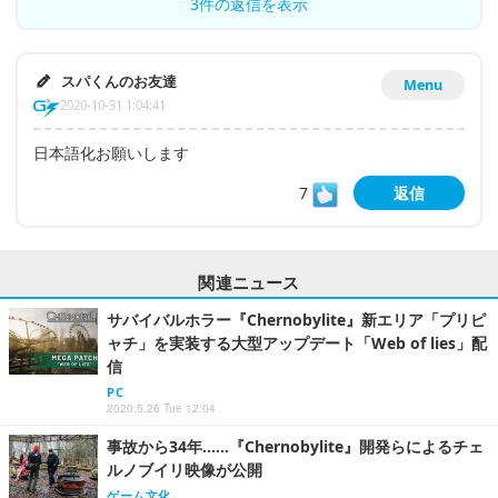
3件の返信を表示
スパくんのお友達
Menu
2020-10-31 1:04:41
日本語化お願いします
7
返信
関連ニュース
サバイバルホラー『Chernobylite』新エリア「プリピ
ャチ」を実装する大型アップデート「Web of lies」配
信
PC
2020.5.26 Tue 12:04
事故から34年……『Chernobylite』開発らによるチェ
ルノブイリ映像が公開
ゲーム文化