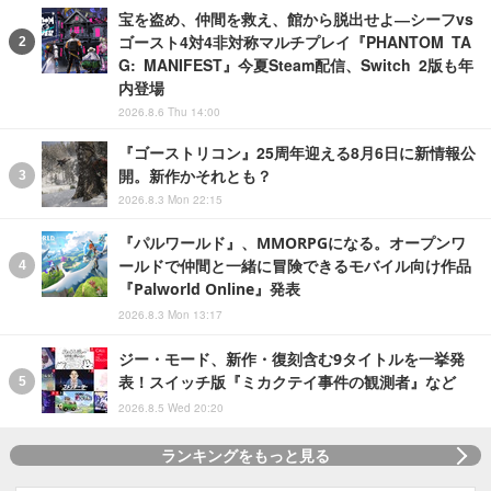
宝を盗め、仲間を救え、館から脱出せよ―シーフvs
ゴースト4対4非対称マルチプレイ『PHANTOM TA
G: MANIFEST』今夏Steam配信、Switch 2版も年
内登場
2026.8.6 Thu 14:00
『ゴーストリコン』25周年迎える8月6日に新情報公
開。新作かそれとも？
2026.8.3 Mon 22:15
『パルワールド』、MMORPGになる。オープンワ
ールドで仲間と一緒に冒険できるモバイル向け作品
『Palworld Online』発表
2026.8.3 Mon 13:17
ジー・モード、新作・復刻含む9タイトルを一挙発
表！スイッチ版『ミカクテイ事件の観測者』など
2026.8.5 Wed 20:20
ランキングをもっと見る