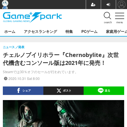
search
menu
ホーム
アクセスランキング
特集
PCゲーム
家庭用ゲー
ニュース
発表
チェルノブイリホラー『Chernobylite』次世
代機含むコンソール版は2021年に発売！
Steamでは30％オフのセールが行われています。
2020.10.31 Sat 8:00
シェア
ポスト
送る