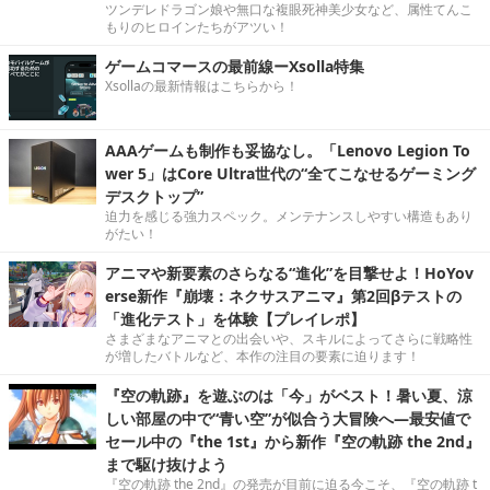
ツンデレドラゴン娘や無口な複眼死神美少女など、属性てんこ
もりのヒロインたちがアツい！
ゲームコマースの最前線ーXsolla特集
Xsollaの最新情報はこちらから！
AAAゲームも制作も妥協なし。「Lenovo Legion To
wer 5」はCore Ultra世代の“全てこなせるゲーミング
デスクトップ”
迫力を感じる強力スペック。メンテナンスしやすい構造もあり
がたい！
アニマや新要素のさらなる“進化”を目撃せよ！HoYov
erse新作『崩壊：ネクサスアニマ』第2回βテストの
「進化テスト」を体験【プレイレポ】
さまざまなアニマとの出会いや、スキルによってさらに戦略性
が増したバトルなど、本作の注目の要素に迫ります！
『空の軌跡』を遊ぶのは「今」がベスト！暑い夏、涼
しい部屋の中で“青い空”が似合う大冒険へ―最安値で
セール中の『the 1st』から新作『空の軌跡 the 2nd』
まで駆け抜けよう
『空の軌跡 the 2nd』の発売が目前に迫る今こそ、『空の軌跡 t