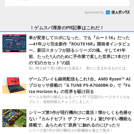
Sponsored by
！ゲムスパ渾身のPR記事はこれだ！
車が変形してロボになった、でも『ルート16』だった
―41年ぶり完全新作『ROUTE16R』開発者インタビュ
ー。新旧スタッフが語るシリーズの魂。そして41年
前、たった1人のために手作業で直した世界に1本だけ
の“幻のカセット”の話
長い時を経て受け継がれる過去と、新たに生まれるものとは。
ゲームプレイも録画配信もこれ1台。AMD Ryzen™ AI
プロセッサ搭載の「G TUNE P5-A7G60BK-D」で『Fo
rza Horizon 6』の世界を駆け回る
ゲーム＆制作の拠点となるノートPCで話題のレースタイトルを
プレイ。放熱性能もチェックしました！
シリーズ第1作が現行機向けに復活！懐かしくも色褪せ
ない『カルドセプト ザ ファースト』遊びやすい機能も
搭載で、あらためて“原典”に触れるのにぴったり
シリーズ第1作が現行機向けの新機能を備えて復活！