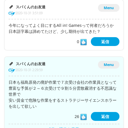
スパくんのお友達
Menu
2020-10-31 3:51:09
今年になってよく目にするAll in! Gamesって何者だろうか
日本語字幕は諦めてたけど、少し期待が出てきた？
0
返信
スパくんのお友達
Menu
2020-10-31 2:29:59
日本も福島原発の廃炉作業で７次受け会社の作業員となって
豊富な予算が２～６次受けで９割５分雲散霧消する不思議な
世界で
安い賃金で危険な作業をするストラテジーサイエンスホラー
を出して欲しい
26
返信