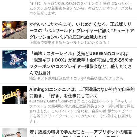
he 1st』から遊び始める絶好のタイミング！ 快適になったゲー
ムシステムや新要素を交えながら、今遊びたい本シリーズの魅
力を紹介します。
かわいい…だからこそ、いじめたくなる。正式版リリ
ースの『パルワールド』プレイヤーに訊く“キュートア
グレッション×パル”の底知れぬ魅力とは
正式版で登場する新たなパルもいじめたくなる！
『崩壊：スターレイル』爻光とUGREENのコラボは
「限定ギフトBOX」が超豪華！全6商品に使える5％オ
フクーポンやコスプレイヤー撮影会など、盛りだくさ
んでお届け
限定ギフトBOXは超豪華！コラボ4商品や限定でグッズも
Aimingのエンジニアは、上下関係のない社内で自主的
に働き、「好き」を仕事にしていく
4GamerとGame*Sparkの合同による就活イベント「キャリア
クエスト」の第4回が東京都立産業貿易センター浜松町館で開催
されました。このイベントに合わせ、自身の就活時のエピソー
ドを若手クリエイターに聞いてみたので、その模様をお届けし
ます。
若手抜擢の環境で学んだこと――アプリボットの運営