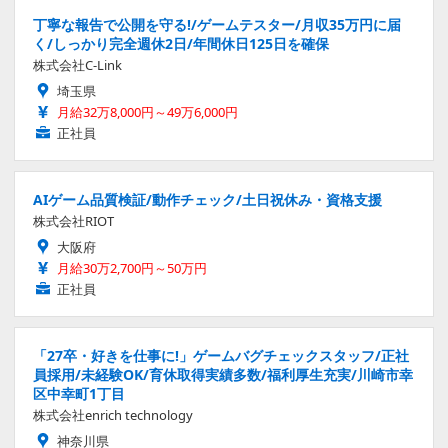
丁寧な報告で公開を守る!/ゲームテスター/月収35万円に届
く/しっかり完全週休2日/年間休日125日を確保
株式会社C-Link
埼玉県
月給32万8,000円～49万6,000円
正社員
AIゲーム品質検証/動作チェック/土日祝休み・資格支援
株式会社RIOT
大阪府
月給30万2,700円～50万円
正社員
「27卒・好きを仕事に!」ゲームバグチェックスタッフ/正社
員採用/未経験OK/育休取得実績多数/福利厚生充実/川崎市幸
区中幸町1丁目
株式会社enrich technology
神奈川県