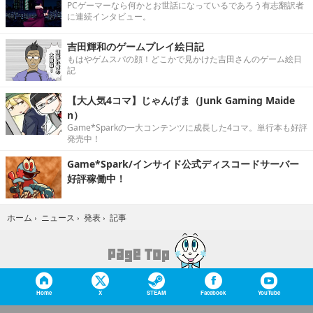
PCゲーマーなら何かとお世話になっているであろう有志翻訳者
に連続インタビュー。
吉田輝和のゲームプレイ絵日記
もはやゲムスパの顔！どこかで見かけた吉田さんのゲーム絵日
記
【大人気4コマ】じゃんげま（Junk Gaming Maide
n）
Game*Sparkの一大コンテンツに成長した4コマ。単行本も好評
発売中！
Game*Spark/インサイド公式ディスコードサーバー
好評稼働中！
記事
ホーム
›
ニュース
›
発表
›
Home
X
STEAM
Facebook
YouTube