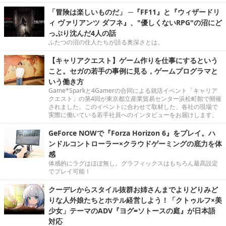
「冒険は楽しいものだ」 ─『FF11』と『ウィザードリ
ィ ヴァリアンツ ダフネ』、"優しくないRPG"の沼にど
っぷり沈んだ4人の話
ふたつの沼の住人たちが語る奥深さとは。
【キャリアクエスト】ゲーム作りを仕事にするという
こと。セガの若手の事例に見る，ゲームプログラマと
いう働き方
Game*Sparkと4Gamerの合同による就活イベント「キャリア
クエスト」の第4回が東京都立産業貿易センター浜松町館で開催
されました。このイベントに合わせて取材した、各社の現場で
実際に働いている若手社員へのインタビューをお届けします。
GeForce NOWで『Forza Horizon 6』をプレイ。ハ
ンドルコントローラー×クラウドゲーミングの底力を体
感
体感的にラグはほぼ無し。グラフィックスはもちろん最高設定
でプレイ可能！
クーデレからスタイル抜群お姉さんまでよりどりみど
りな人外娘たちとホテル経営しよう！「クトゥルフ×美
少女」テーマのADV『ヨグ=ソトースの庭』が日本語
対応