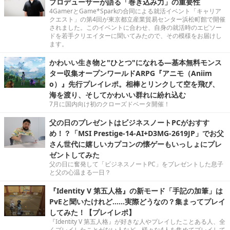
プロデューサーが語る「巻き込み力」の重要性
4GamerとGame*Sparkの合同による就活イベント「キャリア
クエスト」の第4回が東京都立産業貿易センター浜松町館で開催
されました。このイベントに合わせ、自身の就活時のエピソー
ドを若手クリエイターに聞いてみたので、その模様をお届けし
ます。
かわいい生き物と"ひとつ"になれる―基本無料モンス
ター収集オープンワールドARPG『アニモ（Aniim
o）』先行プレイレポ。相棒とリンクして空を飛び、
海を渡り、そしてかわいい群れに紛れ込む
7月に国内向け初のクローズドベータ開催！
父の日のプレゼントはビジネスノートPCがおすす
め！？「MSI Prestige-14-AI+D3MG-2619JP」でお父
さん世代に嬉しいカプコンの懐ゲーもいっしょにプレ
ゼントしてみた
父の日に奮発して「ビジネスノートPC」をプレゼントした息子
と父の心温まる一日？
『Identity V 第五人格』の新モード「手記の加筆」は
PvEと聞いたけれど……実際どうなの？集まってプレイ
してみた！【プレイレポ】
『Identity V 第五人格』が好きな人やプレイしたことある人、全
くプレイしたことがない人など、様々な4人を集めてプレイして