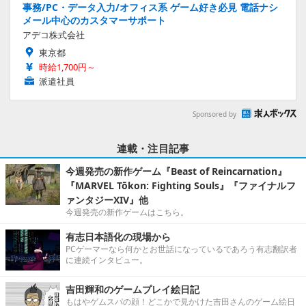
事務/PC・データ入力/オフィス系 ゲーム好き必見 電話ナシ
メール中心のカスタマーサポート
アデコ株式会社
東京都
時給1,700円～
派遣社員
Sponsored by
連載・注目記事
今週発売の新作ゲーム『Beast of Reincarnation』
『MARVEL Tōkon: Fighting Souls』『ファイナルフ
ァンタジーXIV』他
今週発売の新作ゲームはこちら。
有志日本語化の現場から
PCゲーマーなら何かとお世話になっているであろう有志翻訳者
に連続インタビュー。
吉田輝和のゲームプレイ絵日記
もはやゲムスパの顔！どこかで見かけた吉田さんのゲーム絵日