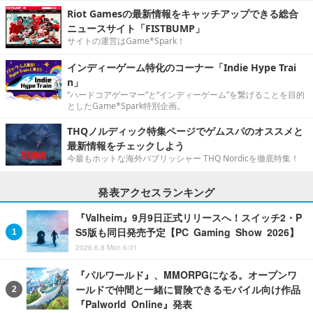
Riot Gamesの最新情報をキャッチアップできる総合
ニュースサイト「FISTBUMP」
サイトの運営はGame*Spark！
インディーゲーム特化のコーナー「Indie Hype Trai
n」
“ハードコアゲーマー”と“インディーゲーム”を繋げることを目的
としたGame*Spark特別企画。
THQノルディック特集ページでゲムスパのオススメと
最新情報をチェックしよう
今最もホットな海外パブリッシャー THQ Nordicを徹底特集！
発表アクセスランキング
『Valheim』9月9日正式リリースへ！スイッチ2・P
S5版も同日発売予定【PC Gaming Show 2026】
2026.6.8 Mon 6:01
『パルワールド』、MMORPGになる。オープンワ
ールドで仲間と一緒に冒険できるモバイル向け作品
『Palworld Online』発表