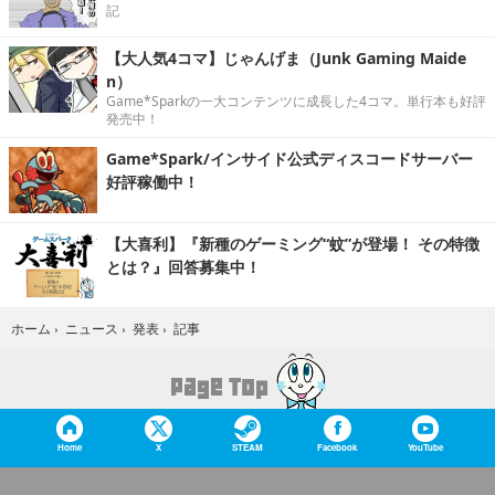
記
【大人気4コマ】じゃんげま（Junk Gaming Maide
n）
Game*Sparkの一大コンテンツに成長した4コマ。単行本も好評
発売中！
Game*Spark/インサイド公式ディスコードサーバー
好評稼働中！
【大喜利】『新種のゲーミング“蚊”が登場！ その特徴
とは？』回答募集中！
記事
ホーム
›
ニュース
›
発表
›
Home
X
STEAM
Facebook
YouTube