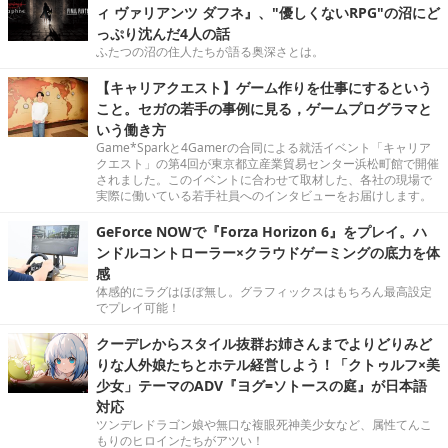
ィ ヴァリアンツ ダフネ』、"優しくないRPG"の沼にど
っぷり沈んだ4人の話
ふたつの沼の住人たちが語る奥深さとは。
【キャリアクエスト】ゲーム作りを仕事にするという
こと。セガの若手の事例に見る，ゲームプログラマと
いう働き方
Game*Sparkと4Gamerの合同による就活イベント「キャリア
クエスト」の第4回が東京都立産業貿易センター浜松町館で開催
されました。このイベントに合わせて取材した、各社の現場で
実際に働いている若手社員へのインタビューをお届けします。
GeForce NOWで『Forza Horizon 6』をプレイ。ハ
ンドルコントローラー×クラウドゲーミングの底力を体
感
体感的にラグはほぼ無し。グラフィックスはもちろん最高設定
でプレイ可能！
クーデレからスタイル抜群お姉さんまでよりどりみど
りな人外娘たちとホテル経営しよう！「クトゥルフ×美
少女」テーマのADV『ヨグ=ソトースの庭』が日本語
対応
ツンデレドラゴン娘や無口な複眼死神美少女など、属性てんこ
もりのヒロインたちがアツい！