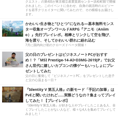
クエスト」の第4回が東京都立産業貿易センター浜松町館で開催
されました。このイベントに合わせ、自身の就活時のエピソー
ドを若手クリエイターに聞いてみたので、その模様をお届けし
ます。
かわいい生き物と"ひとつ"になれる―基本無料モンス
ター収集オープンワールドARPG『アニモ（Aniim
o）』先行プレイレポ。相棒とリンクして空を飛び、
海を渡り、そしてかわいい群れに紛れ込む
7月に国内向け初のクローズドベータ開催！
父の日のプレゼントはビジネスノートPCがおすす
め！？「MSI Prestige-14-AI+D3MG-2619JP」でお父
さん世代に嬉しいカプコンの懐ゲーもいっしょにプレ
ゼントしてみた
父の日に奮発して「ビジネスノートPC」をプレゼントした息子
と父の心温まる一日？
『Identity V 第五人格』の新モード「手記の加筆」は
PvEと聞いたけれど……実際どうなの？集まってプレイ
してみた！【プレイレポ】
『Identity V 第五人格』が好きな人やプレイしたことある人、全
くプレイしたことがない人など、様々な4人を集めてプレイして
みました！