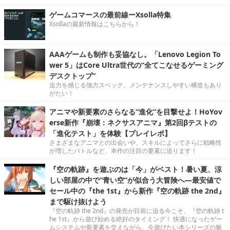
ゲームコマースの最前線ーXsolla特集
Xsollaの最新情報はこちらから！
AAAゲームも制作も妥協なし。「Lenovo Legion To
wer 5」はCore Ultra世代の“全てこなせるゲーミング
デスクトップ”
迫力を感じる強力スペック。メンテナンスしやすい構造もあり
がたい！
アニマや新要素のさらなる“進化”を目撃せよ！HoYov
erse新作『崩壊：ネクサスアニマ』第2回βテストの
「進化テスト」を体験【プレイレポ】
さまざまなアニマとの出会いや、スキルによってさらに戦略性
が増したバトルなど、本作の注目の要素に迫ります！
『空の軌跡』を遊ぶのは「今」がベスト！暑い夏、涼
しい部屋の中で“青い空”が似合う大冒険へ―最安値で
セール中の『the 1st』から新作『空の軌跡 the 2nd』
まで駆け抜けよう
『空の軌跡 the 2nd』の発売が目前に迫る今こそ、『空の軌跡 t
he 1st』から遊び始める絶好のタイミング！ 快適になったゲー
ムシステムや新要素を交えながら、今遊びたい本シリーズの魅