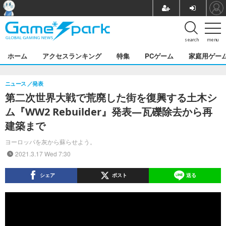
search
menu
ホーム
アクセスランキング
特集
PCゲーム
家庭用ゲー
ニュース
発表
第二次世界大戦で荒廃した街を復興する土木シ
ム『WW2 Rebuilder』発表―瓦礫除去から再
建築まで
ヨーロッパを灰から蘇らせよう。
2021.3.17 Wed 7:30
シェア
ポスト
送る