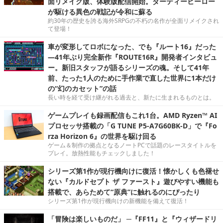
面リメイク版、体験版配信開始。ダーティーヒーロー
が駆ける異色の戦記が令和に蘇る
約30年の歴史を誇る海外SRPGの不朽の名作が全面リメイクされ
て登場！
車が変形してロボになった、でも『ルート16』だった
―41年ぶり完全新作『ROUTE16R』開発者インタビュ
ー。新旧スタッフが語るシリーズの魂。そして41年
前、たった1人のために手作業で直した世界に1本だけ
の“幻のカセット”の話
長い時を経て受け継がれる過去と、新たに生まれるものとは。
ゲームプレイも録画配信もこれ1台。AMD Ryzen™ AI
プロセッサ搭載の「G TUNE P5-A7G60BK-D」で『Fo
rza Horizon 6』の世界を駆け回る
ゲーム＆制作の拠点となるノートPCで話題のレースタイトルを
プレイ。放熱性能もチェックしました！
シリーズ第1作が現行機向けに復活！懐かしくも色褪せ
ない『カルドセプト ザ ファースト』遊びやすい機能も
搭載で、あらためて“原典”に触れるのにぴったり
シリーズ第1作が現行機向けの新機能を備えて復活！
「冒険は楽しいものだ」 ─『FF11』と『ウィザードリ