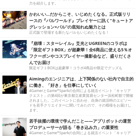
力を紹介します。
かわいい…だからこそ、いじめたくなる。正式版リリ
ースの『パルワールド』プレイヤーに訊く“キュートア
グレッション×パル”の底知れぬ魅力とは
正式版で登場する新たなパルもいじめたくなる！
『崩壊：スターレイル』爻光とUGREENのコラボは
「限定ギフトBOX」が超豪華！全6商品に使える5％オ
フクーポンやコスプレイヤー撮影会など、盛りだくさ
んでお届け
限定ギフトBOXは超豪華！コラボ4商品や限定でグッズも
Aimingのエンジニアは、上下関係のない社内で自主的
に働き、「好き」を仕事にしていく
4GamerとGame*Sparkの合同による就活イベント「キャリア
クエスト」の第4回が東京都立産業貿易センター浜松町館で開催
されました。このイベントに合わせ、自身の就活時のエピソー
ドを若手クリエイターに聞いてみたので、その模様をお届けし
ます。
若手抜擢の環境で学んだこと――アプリボットの運営
プロデューサーが語る「巻き込み力」の重要性
4GamerとGame*Sparkの合同による就活イベント「キャリア