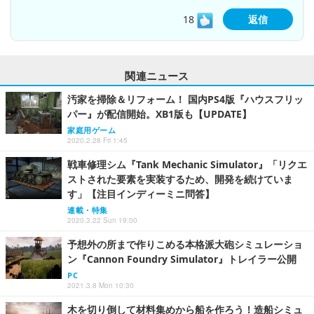
18
返信
関連ニュース
汚家を掃除＆リフォーム！ 国内PS4版『ハウスフリッ
パー』が配信開始。XB1版も【UPDATE】
家庭用ゲーム
2020.2.28 Fri 1:45
戦車修理シム『Tank Mechanic Simulator』「リクエ
ストされた要素を実装するため、開発を続けていま
す」【注目インディーミニ問答】
連載・特集
2020.3.22 Sun 19:00
予想外の所まで作りこめる本格派大砲シミュレーショ
ン『Cannon Foundry Simulator』トレイラー公開
PC
2021.3.8 Mon 10:30
木を切り倒して材料集めから船を作ろう！造船シミュ