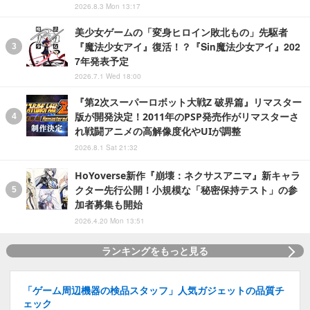
2026.8.3 Mon 13:17
美少女ゲームの「変身ヒロイン敗北もの」先駆者
『魔法少女アイ』復活！？『Sin魔法少女アイ』202
7年発表予定
2026.7.1 Wed 18:00
『第2次スーパーロボット大戦Z 破界篇』リマスター
版が開発決定！2011年のPSP発売作がリマスターさ
れ戦闘アニメの高解像度化やUIが調整
2026.8.1 Sat 21:32
HoYoverse新作『崩壊：ネクサスアニマ』新キャラ
クター先行公開！小規模な「秘密保持テスト」の参
加者募集も開始
2026.4.20 Mon 13:51
ランキングをもっと見る
「ゲーム周辺機器の検品スタッフ」人気ガジェットの品質チ
ェック