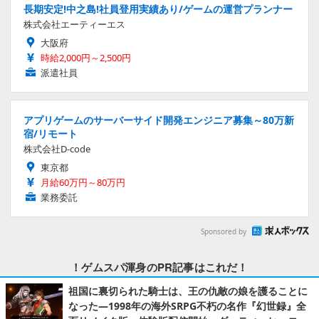
長期安定!中之島!社員登用実績あり/ゲームの運営プランナー
株式会社エーティーエス
大阪府
時給2,000円～2,500円
派遣社員
アプリゲームのサーバーサイド開発エンジニア募集～80万新
宿/リモート
株式会社D-code
東京都
月給60万円～80万円
業務委託
Sponsored by
！ゲムスパ渾身のPR記事はこれだ！
祖国に裏切られた騎士は、王の仇敵の娘を護ることに
なった―1998年の海外SRPG不朽の名作『幻世録』全