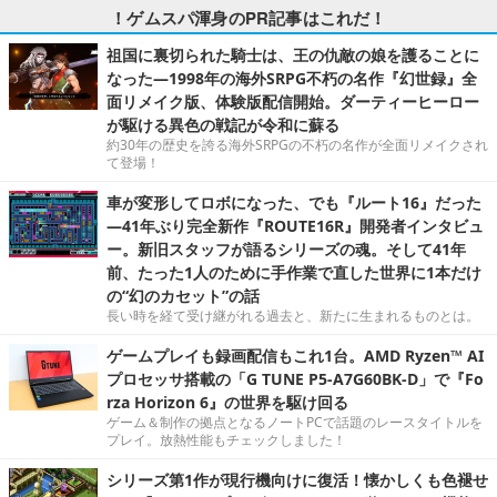
！ゲムスパ渾身のPR記事はこれだ！
祖国に裏切られた騎士は、王の仇敵の娘を護ることに
なった―1998年の海外SRPG不朽の名作『幻世録』全
面リメイク版、体験版配信開始。ダーティーヒーロー
が駆ける異色の戦記が令和に蘇る
約30年の歴史を誇る海外SRPGの不朽の名作が全面リメイクされ
て登場！
車が変形してロボになった、でも『ルート16』だった
―41年ぶり完全新作『ROUTE16R』開発者インタビュ
ー。新旧スタッフが語るシリーズの魂。そして41年
前、たった1人のために手作業で直した世界に1本だけ
の“幻のカセット”の話
長い時を経て受け継がれる過去と、新たに生まれるものとは。
ゲームプレイも録画配信もこれ1台。AMD Ryzen™ AI
プロセッサ搭載の「G TUNE P5-A7G60BK-D」で『Fo
rza Horizon 6』の世界を駆け回る
ゲーム＆制作の拠点となるノートPCで話題のレースタイトルを
プレイ。放熱性能もチェックしました！
シリーズ第1作が現行機向けに復活！懐かしくも色褪せ