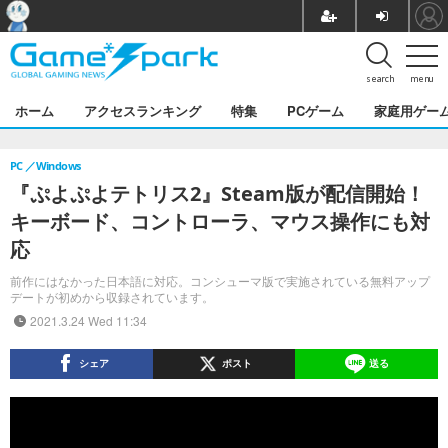
search
menu
ホーム
アクセスランキング
特集
PCゲーム
家庭用ゲー
PC
Windows
『ぷよぷよテトリス2』Steam版が配信開始！
キーボード、コントローラ、マウス操作にも対
応
前作にはなかった日本語に対応。コンシューマ版で実施されている無料アップ
デートが初めから収録されています。
2021.3.24 Wed 11:34
シェア
ポスト
送る