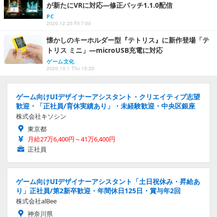
が新たにVRに対応―修正パッチ1.1.0配信
PC
2020.12.25 Fri 7:00
懐かしのキーホルダー型『テトリス』に新作登場「テ
トリス ミニ」―microUSB充電に対応
ゲーム文化
2020.10.1 Thu 15:20
ゲーム向けUIデザイナーアシスタント・クリエイティブ志望
歓迎・「正社員/育休実績あり」・未経験歓迎・中央区銀座
株式会社キソシン
東京都
月給27万6,400円～41万6,400円
正社員
ゲーム向けUIデザイナーアシスタント「土日祝休み・昇給あ
り」正社員/第2新卒歓迎・年間休日125日・賞与年2回
株式会社alBee
神奈川県