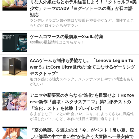
りな人外娘たちとホテル経営しよう！「クトゥルフ×美
少女」テーマのADV『ヨグ=ソトースの庭』が日本語
対応
ツンデレドラゴン娘や無口な複眼死神美少女など、属性てんこ
もりのヒロインたちがアツい！
ゲームコマースの最前線ーXsolla特集
Xsollaの最新情報はこちらから！
AAAゲームも制作も妥協なし。「Lenovo Legion To
wer 5」はCore Ultra世代の“全てこなせるゲーミング
デスクトップ”
迫力を感じる強力スペック。メンテナンスしやすい構造もあり
がたい！
アニマや新要素のさらなる“進化”を目撃せよ！HoYov
erse新作『崩壊：ネクサスアニマ』第2回βテストの
「進化テスト」を体験【プレイレポ】
さまざまなアニマとの出会いや、スキルによってさらに戦略性
が増したバトルなど、本作の注目の要素に迫ります！
『空の軌跡』を遊ぶのは「今」がベスト！暑い夏、涼
しい部屋の中で“青い空”が似合う大冒険へ―最安値で