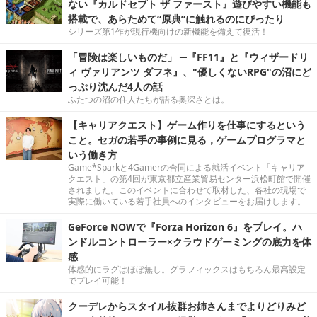
ない『カルドセプト ザ ファースト』遊びやすい機能も
搭載で、あらためて“原典”に触れるのにぴったり
シリーズ第1作が現行機向けの新機能を備えて復活！
「冒険は楽しいものだ」 ─『FF11』と『ウィザードリ
ィ ヴァリアンツ ダフネ』、"優しくないRPG"の沼にど
っぷり沈んだ4人の話
ふたつの沼の住人たちが語る奥深さとは。
【キャリアクエスト】ゲーム作りを仕事にするという
こと。セガの若手の事例に見る，ゲームプログラマと
いう働き方
Game*Sparkと4Gamerの合同による就活イベント「キャリア
クエスト」の第4回が東京都立産業貿易センター浜松町館で開催
されました。このイベントに合わせて取材した、各社の現場で
実際に働いている若手社員へのインタビューをお届けします。
GeForce NOWで『Forza Horizon 6』をプレイ。ハ
ンドルコントローラー×クラウドゲーミングの底力を体
感
体感的にラグはほぼ無し。グラフィックスはもちろん最高設定
でプレイ可能！
クーデレからスタイル抜群お姉さんまでよりどりみど