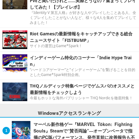
PvEと聞いたけれど……実際どうなの？集まってプレイ
してみた！【プレイレポ】
『Identity V 第五人格』が好きな人やプレイしたことある人、全
くプレイしたことがない人など、様々な4人を集めてプレイして
みました！
Riot Gamesの最新情報をキャッチアップできる総合
ニュースサイト「FISTBUMP」
サイトの運営はGame*Spark！
インディーゲーム特化のコーナー「Indie Hype Trai
n」
“ハードコアゲーマー”と“インディーゲーム”を繋げることを目的
としたGame*Spark特別企画。
THQノルディック特集ページでゲムスパのオススメと
最新情報をチェックしよう
今最もホットな海外パブリッシャー THQ Nordicを徹底特集！
Windowsアクセスランキング
マーベル新作格ゲー『MARVEL Tōkon: Fighting
Souls』Steamで“賛否両論”―オープンベータで指
摘のPC版パフォーマンス、発売直前に改善報告も不