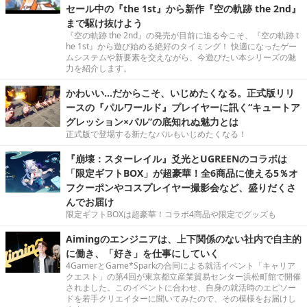
セール中の『the 1st』から新作『空の軌跡 the 2nd』
まで駆け抜けよう
『空の軌跡 the 2nd』の発売が目前に迫る今こそ、『空の軌跡 t
he 1st』から遊び始める絶好のタイミング！ 快適になったゲー
ムシステムや新要素を交えながら、今遊びたい本シリーズの魅
力を紹介します。
かわいい…だからこそ、いじめたくなる。正式版リリ
ースの『パルワールド』プレイヤーに訊く“キュートア
グレッション×パル”の底知れぬ魅力とは
正式版で登場する新たなパルもいじめたくなる！
『崩壊：スターレイル』爻光とUGREENのコラボは
「限定ギフトBOX」が超豪華！全6商品に使える5％オ
フクーポンやコスプレイヤー撮影会など、盛りだくさ
んでお届け
限定ギフトBOXは超豪華！コラボ4商品や限定でグッズも
Aimingのエンジニアは、上下関係のない社内で自主的
に働き、「好き」を仕事にしていく
4GamerとGame*Sparkの合同による就活イベント「キャリア
クエスト」の第4回が東京都立産業貿易センター浜松町館で開催
されました。このイベントに合わせ、自身の就活時のエピソー
ドを若手クリエイターに聞いてみたので、その模様をお届けし