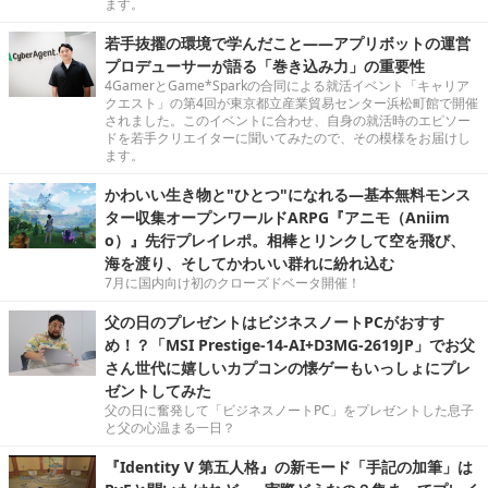
ます。
若手抜擢の環境で学んだこと――アプリボットの運営
プロデューサーが語る「巻き込み力」の重要性
4GamerとGame*Sparkの合同による就活イベント「キャリア
クエスト」の第4回が東京都立産業貿易センター浜松町館で開催
されました。このイベントに合わせ、自身の就活時のエピソー
ドを若手クリエイターに聞いてみたので、その模様をお届けし
ます。
かわいい生き物と"ひとつ"になれる―基本無料モンス
ター収集オープンワールドARPG『アニモ（Aniim
o）』先行プレイレポ。相棒とリンクして空を飛び、
海を渡り、そしてかわいい群れに紛れ込む
7月に国内向け初のクローズドベータ開催！
父の日のプレゼントはビジネスノートPCがおすす
め！？「MSI Prestige-14-AI+D3MG-2619JP」でお父
さん世代に嬉しいカプコンの懐ゲーもいっしょにプレ
ゼントしてみた
父の日に奮発して「ビジネスノートPC」をプレゼントした息子
と父の心温まる一日？
『Identity V 第五人格』の新モード「手記の加筆」は