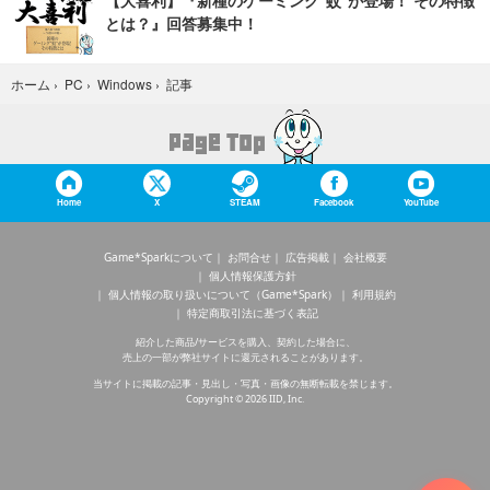
【大喜利】『新種のゲーミング“蚊”が登場！ その特徴
とは？』回答募集中！
記事
ホーム
›
PC
›
Windows
›
Home
X
STEAM
Facebook
YouTube
Game*Sparkについて
お問合せ
広告掲載
会社概要
個人情報保護方針
個人情報の取り扱いについて（Game*Spark）
利用規約
特定商取引法に基づく表記
紹介した商品/サービスを購入、契約した場合に、
売上の一部が弊社サイトに還元されることがあります。
当サイトに掲載の記事・見出し・写真・画像の無断転載を禁じます。
Copyright © 2026 IID, Inc.