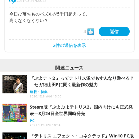
2021-03-24 4:38:22
今日び落ちものパズルが5千円超えって、
高くなくなくない？
4
返信
2件の返信を表示
関連ニュース
『ぷよテト２』ってテトリス派でもすんなり遊べる？
―セガ細山田Pに聞く最新作の魅力
連載・特集
2020.12.9 Wed 13:00
Steam版『ぷよぷよテトリス2』国内向けにも正式発
表―3月24日全世界同時発売
PC
2021.1.28 Thu 10:54
『テトリス エフェクト・コネクテッド』Win10 PC版