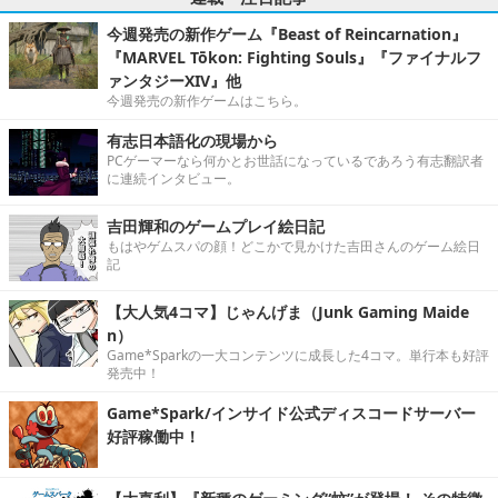
今週発売の新作ゲーム『Beast of Reincarnation』
『MARVEL Tōkon: Fighting Souls』『ファイナルフ
ァンタジーXIV』他
今週発売の新作ゲームはこちら。
有志日本語化の現場から
PCゲーマーなら何かとお世話になっているであろう有志翻訳者
に連続インタビュー。
吉田輝和のゲームプレイ絵日記
もはやゲムスパの顔！どこかで見かけた吉田さんのゲーム絵日
記
【大人気4コマ】じゃんげま（Junk Gaming Maide
n）
Game*Sparkの一大コンテンツに成長した4コマ。単行本も好評
発売中！
Game*Spark/インサイド公式ディスコードサーバー
好評稼働中！