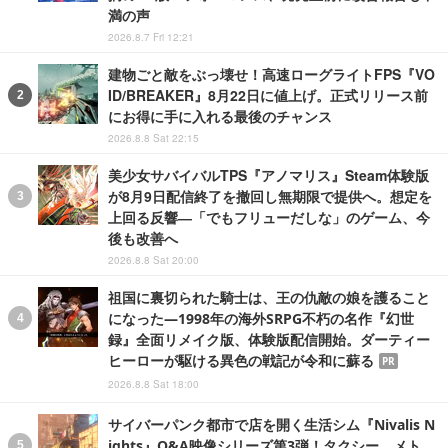
満の声
2026.8.7 Fri 12:21
建物ごと敵をぶっ壊せ！高速ローグライトFPS『VO
ID/BREAKER』8月22日に値上げ。正式リリース前
にお得に手に入れる最後のチャンス
2026.8.8 Sat 22:15
美少女サバイバルTPS『アノマリス』Steam体験版
が8月9日配信終了を撤回し無期限で提供へ。想定を
上回る反響―「でもフリューだしな」のゲーム、今
後も改善へ
2026.8.8 Sat 20:00
祖国に裏切られた騎士は、王の仇敵の娘を護ること
になった―1998年の海外SRPG不朽の名作『幻世
録』全面リメイク版、体験版配信開始。ダーティー
ヒーローが駆ける異色の戦記が令和に蘇る
PR
2026.8.8 Sat 18:00
サイバーパンク都市で店を開く生活シム『Nivalis N
ights』Q&A映像シリーズ第3弾！タクシー、メト