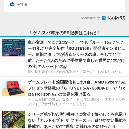
正社員
Sponsored by
！ゲムスパ渾身のPR記事はこれだ！
車が変形してロボになった、でも『ルート16』だった
―41年ぶり完全新作『ROUTE16R』開発者インタビュ
ー。新旧スタッフが語るシリーズの魂。そして41年
前、たった1人のために手作業で直した世界に1本だけ
の“幻のカセット”の話
長い時を経て受け継がれる過去と、新たに生まれるものとは。
ゲームプレイも録画配信もこれ1台。AMD Ryzen™ AI
プロセッサ搭載の「G TUNE P5-A7G60BK-D」で『Fo
rza Horizon 6』の世界を駆け回る
ゲーム＆制作の拠点となるノートPCで話題のレースタイトルを
プレイ。放熱性能もチェックしました！
シリーズ第1作が現行機向けに復活！懐かしくも色褪せ
ない『カルドセプト ザ ファースト』遊びやすい機能も
搭載で、あらためて“原典”に触れるのにぴったり