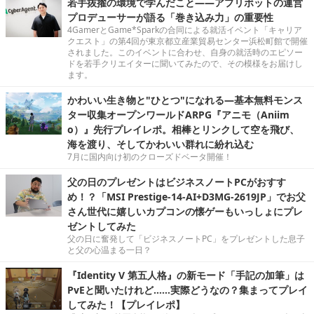
若手抜擢の環境で学んだこと――アプリボットの運営
プロデューサーが語る「巻き込み力」の重要性
4GamerとGame*Sparkの合同による就活イベント「キャリア
クエスト」の第4回が東京都立産業貿易センター浜松町館で開催
されました。このイベントに合わせ、自身の就活時のエピソー
ドを若手クリエイターに聞いてみたので、その模様をお届けし
ます。
かわいい生き物と"ひとつ"になれる―基本無料モンス
ター収集オープンワールドARPG『アニモ（Aniim
o）』先行プレイレポ。相棒とリンクして空を飛び、
海を渡り、そしてかわいい群れに紛れ込む
7月に国内向け初のクローズドベータ開催！
父の日のプレゼントはビジネスノートPCがおすす
め！？「MSI Prestige-14-AI+D3MG-2619JP」でお父
さん世代に嬉しいカプコンの懐ゲーもいっしょにプレ
ゼントしてみた
父の日に奮発して「ビジネスノートPC」をプレゼントした息子
と父の心温まる一日？
『Identity V 第五人格』の新モード「手記の加筆」は
PvEと聞いたけれど……実際どうなの？集まってプレイ
してみた！【プレイレポ】