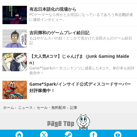
有志日本語化の現場から
PCゲーマーなら何かとお世話になっているであろう有志翻訳者
に連続インタビュー。
吉田輝和のゲームプレイ絵日記
もはやゲムスパの顔！どこかで見かけた吉田さんのゲーム絵日
記
【大人気4コマ】じゃんげま（Junk Gaming Maide
n）
Game*Sparkの一大コンテンツに成長した4コマ。単行本も好評
発売中！
Game*Spark/インサイド公式ディスコードサーバー
好評稼働中！
記事
ホーム
›
ニュース
›
セール・無料配布
›