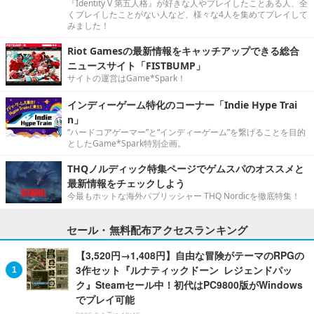
『Identity V 第五人格』が好きな人やプレイしたことある人、全
くプレイしたことがない人など、様々な4人を集めてプレイして
みました！
Riot Gamesの最新情報をキャッチアップできる総合
ニュースサイト「FISTBUMP」
サイトの運営はGame*Spark！
インディーゲーム特化のコーナー「Indie Hype Trai
n」
“ハードコアゲーマー”と“インディーゲーム”を繋げることを目的
としたGame*Spark特別企画。
THQノルディック特集ページでゲムスパのオススメと
最新情報をチェックしよう
今最もホットな海外パブリッシャー THQ Nordicを徹底特集！
セール・無料配布アクセスランキング
【3,520円→1,408円】自由な冒険がテーマのRPGの
3作セット『ルナティックドーン レジェンドパッ
ク』Steamセール中！初代はPC9800版がWindows
でプレイ可能