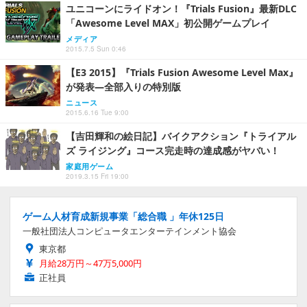
ユニコーンにライドオン！『Trials Fusion』最新DLC
「Awesome Level MAX」初公開ゲームプレイ
メディア
2015.7.5 Sun 0:46
【E3 2015】『Trials Fusion Awesome Level Max』
が発表―全部入りの特別版
ニュース
2015.6.16 Tue 9:00
【吉田輝和の絵日記】バイクアクション『トライアル
ズ ライジング』コース完走時の達成感がヤバい！
家庭用ゲーム
2019.3.15 Fri 19:00
ゲーム人材育成新規事業「総合職 」年休125日
一般社団法人コンピュータエンターテインメント協会
東京都
月給28万円～47万5,000円
正社員