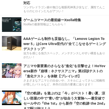
対応
ツンデレドラゴン娘や無口な複眼死神美少女など、属性てんこ
もりのヒロインたちがアツい！
ゲームコマースの最前線ーXsolla特集
Xsollaの最新情報はこちらから！
AAAゲームも制作も妥協なし。「Lenovo Legion To
wer 5」はCore Ultra世代の“全てこなせるゲーミング
デスクトップ”
迫力を感じる強力スペック。メンテナンスしやすい構造もあり
がたい！
アニマや新要素のさらなる“進化”を目撃せよ！HoYov
erse新作『崩壊：ネクサスアニマ』第2回βテストの
「進化テスト」を体験【プレイレポ】
さまざまなアニマとの出会いや、スキルによってさらに戦略性
が増したバトルなど、本作の注目の要素に迫ります！
『空の軌跡』を遊ぶのは「今」がベスト！暑い夏、涼
しい部屋の中で“青い空”が似合う大冒険へ―最安値で
セール中の『the 1st』から新作『空の軌跡 the 2nd』
まで駆け抜けよう