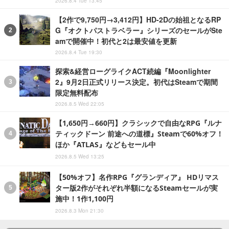
2026.8.4 Tue 13:45
【2作で9,750円→3,412円】HD-2Dの始祖となるRP
G『オクトパストラベラー』シリーズのセールがSte
amで開催中！初代と2は最安値を更新
2026.8.4 Tue 19:30
探索&経営ローグライクACT続編『Moonlighter
2』9月2日正式リリース決定。初代はSteamで期間
限定無料配布
2026.8.5 Wed 22:05
【1,650円→660円】クラシックで自由なRPG『ルナ
ティックドーン 前途への道標』Steamで60%オフ！
ほか『ATLAS』などもセール中
2026.8.5 Wed 13:25
【50%オフ】名作RPG『グランディア』 HDリマス
ター版2作がそれぞれ半額になるSteamセールが実
施中！1作1,100円
2026.8.3 Mon 21:30