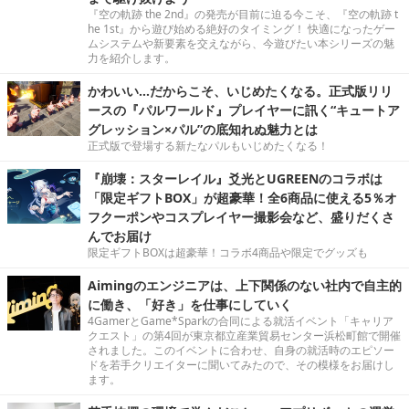
『空の軌跡 the 2nd』の発売が目前に迫る今こそ、『空の軌跡 t
he 1st』から遊び始める絶好のタイミング！ 快適になったゲー
ムシステムや新要素を交えながら、今遊びたい本シリーズの魅
力を紹介します。
かわいい…だからこそ、いじめたくなる。正式版リリ
ースの『パルワールド』プレイヤーに訊く“キュートア
グレッション×パル”の底知れぬ魅力とは
正式版で登場する新たなパルもいじめたくなる！
『崩壊：スターレイル』爻光とUGREENのコラボは
「限定ギフトBOX」が超豪華！全6商品に使える5％オ
フクーポンやコスプレイヤー撮影会など、盛りだくさ
んでお届け
限定ギフトBOXは超豪華！コラボ4商品や限定でグッズも
Aimingのエンジニアは、上下関係のない社内で自主的
に働き、「好き」を仕事にしていく
4GamerとGame*Sparkの合同による就活イベント「キャリア
クエスト」の第4回が東京都立産業貿易センター浜松町館で開催
されました。このイベントに合わせ、自身の就活時のエピソー
ドを若手クリエイターに聞いてみたので、その模様をお届けし
ます。