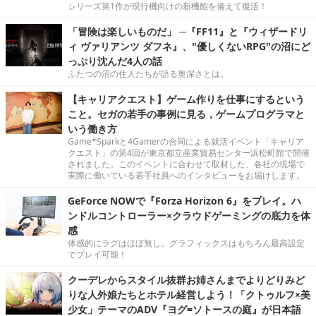
シリーズ第1作が現行機向けの新機能を備えて復活！
「冒険は楽しいものだ」 ─『FF11』と『ウィザードリ
ィ ヴァリアンツ ダフネ』、"優しくないRPG"の沼にど
っぷり沈んだ4人の話
ふたつの沼の住人たちが語る奥深さとは。
【キャリアクエスト】ゲーム作りを仕事にするという
こと。セガの若手の事例に見る，ゲームプログラマと
いう働き方
Game*Sparkと4Gamerの合同による就活イベント「キャリア
クエスト」の第4回が東京都立産業貿易センター浜松町館で開催
されました。このイベントに合わせて取材した、各社の現場で
実際に働いている若手社員へのインタビューをお届けします。
GeForce NOWで『Forza Horizon 6』をプレイ。ハ
ンドルコントローラー×クラウドゲーミングの底力を体
感
体感的にラグはほぼ無し。グラフィックスはもちろん最高設定
でプレイ可能！
クーデレからスタイル抜群お姉さんまでよりどりみど
りな人外娘たちとホテル経営しよう！「クトゥルフ×美
少女」テーマのADV『ヨグ=ソトースの庭』が日本語