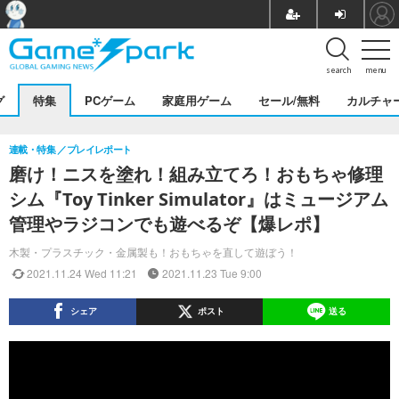
search
menu
グ
特集
PCゲーム
家庭用ゲーム
セール/無料
カルチャ
連載・特集
プレイレポート
磨け！ニスを塗れ！組み立てろ！おもちゃ修理
シム『Toy Tinker Simulator』はミュージアム
管理やラジコンでも遊べるぞ【爆レポ】
木製・プラスチック・金属製も！おもちゃを直して遊ぼう！
2021.11.24 Wed 11:21
2021.11.23 Tue 9:00
シェア
ポスト
送る