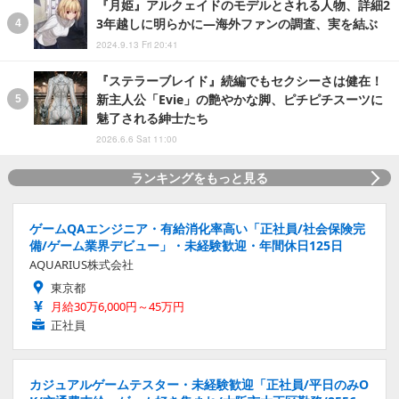
『月姫』アルクェイドのモデルとされる人物、詳細2
3年越しに明らかに―海外ファンの調査、実を結ぶ
2024.9.13 Fri 20:41
『ステラーブレイド』続編でもセクシーさは健在！
新主人公「Evie」の艶やかな脚、ピチピチスーツに
魅了される紳士たち
2026.6.6 Sat 11:00
ランキングをもっと見る
ゲームQAエンジニア・有給消化率高い「正社員/社会保険完
備/ゲーム業界デビュー」・未経験歓迎・年間休日125日
AQUARIUS株式会社
東京都
月給30万6,000円～45万円
正社員
カジュアルゲームテスター・未経験歓迎「正社員/平日のみO