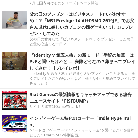
7月に国内向け初のクローズドベータ開催！
父の日のプレゼントはビジネスノートPCがおすす
め！？「MSI Prestige-14-AI+D3MG-2619JP」でお父
さん世代に嬉しいカプコンの懐ゲーもいっしょにプレ
ゼントしてみた
父の日に奮発して「ビジネスノートPC」をプレゼントした息子
と父の心温まる一日？
『Identity V 第五人格』の新モード「手記の加筆」は
PvEと聞いたけれど……実際どうなの？集まってプレイ
してみた！【プレイレポ】
『Identity V 第五人格』が好きな人やプレイしたことある人、全
くプレイしたことがない人など、様々な4人を集めてプレイして
みました！
Riot Gamesの最新情報をキャッチアップできる総合
ニュースサイト「FISTBUMP」
サイトの運営はGame*Spark！
インディーゲーム特化のコーナー「Indie Hype Trai
n」
“ハードコアゲーマー”と“インディーゲーム”を繋げることを目的
としたGame*Spark特別企画。