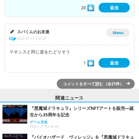
20
返信
スパくんのお友達
Menu
2022-01-13 3:42:29
マネシスと同じ道をたどりそう
1
返信
コメントをすべて読む（全21件）
関連ニュース
『悪魔城ドラキュラ』シリーズNFTアートを販売―誕
生から35周年を記念
ゲーム文化
2022.1.6 Thu 20:45
『バイオハザード ヴィレッジ』を『悪魔城ドラキュ