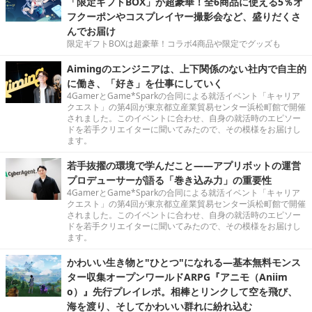
「限定ギフトBOX」が超豪華！全6商品に使える5％オ
フクーポンやコスプレイヤー撮影会など、盛りだくさ
んでお届け
限定ギフトBOXは超豪華！コラボ4商品や限定でグッズも
Aimingのエンジニアは、上下関係のない社内で自主的
に働き、「好き」を仕事にしていく
4GamerとGame*Sparkの合同による就活イベント「キャリア
クエスト」の第4回が東京都立産業貿易センター浜松町館で開催
されました。このイベントに合わせ、自身の就活時のエピソー
ドを若手クリエイターに聞いてみたので、その模様をお届けし
ます。
若手抜擢の環境で学んだこと――アプリボットの運営
プロデューサーが語る「巻き込み力」の重要性
4GamerとGame*Sparkの合同による就活イベント「キャリア
クエスト」の第4回が東京都立産業貿易センター浜松町館で開催
されました。このイベントに合わせ、自身の就活時のエピソー
ドを若手クリエイターに聞いてみたので、その模様をお届けし
ます。
かわいい生き物と"ひとつ"になれる―基本無料モンス
ター収集オープンワールドARPG『アニモ（Aniim
o）』先行プレイレポ。相棒とリンクして空を飛び、
海を渡り、そしてかわいい群れに紛れ込む