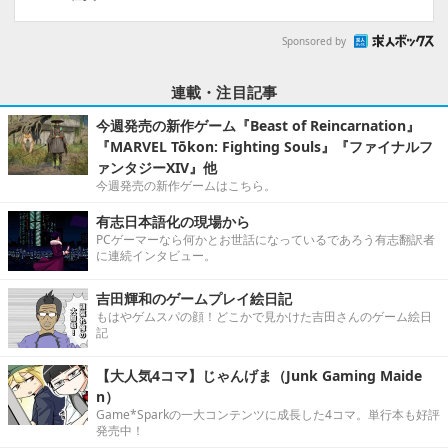
Sponsored by
連載・注目記事
今週発売の新作ゲーム『Beast of Reincarnation』
『MARVEL Tōkon: Fighting Souls』『ファイナルフ
ァンタジーXIV』他
今週発売の新作ゲームはこちら。
有志日本語化の現場から
PCゲーマーなら何かとお世話になっているであろう有志翻訳者
に連続インタビュー。
吉田輝和のゲームプレイ絵日記
もはやゲムスパの顔！どこかで見かけた吉田さんのゲーム絵日
記
【大人気4コマ】じゃんげま（Junk Gaming Maide
n）
Game*Sparkの一大コンテンツに成長した4コマ。単行本も好評
発売中！