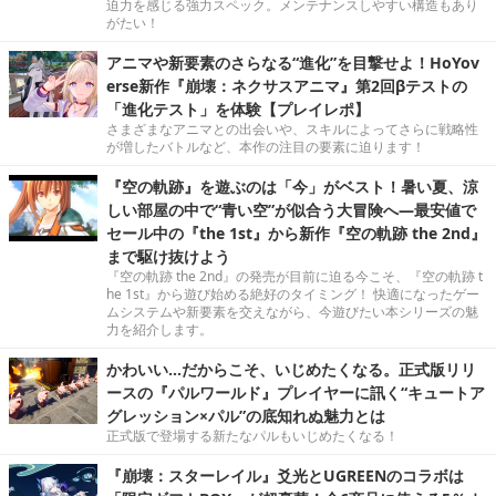
迫力を感じる強力スペック。メンテナンスしやすい構造もあり
がたい！
アニマや新要素のさらなる“進化”を目撃せよ！HoYov
erse新作『崩壊：ネクサスアニマ』第2回βテストの
「進化テスト」を体験【プレイレポ】
さまざまなアニマとの出会いや、スキルによってさらに戦略性
が増したバトルなど、本作の注目の要素に迫ります！
『空の軌跡』を遊ぶのは「今」がベスト！暑い夏、涼
しい部屋の中で“青い空”が似合う大冒険へ―最安値で
セール中の『the 1st』から新作『空の軌跡 the 2nd』
まで駆け抜けよう
『空の軌跡 the 2nd』の発売が目前に迫る今こそ、『空の軌跡 t
he 1st』から遊び始める絶好のタイミング！ 快適になったゲー
ムシステムや新要素を交えながら、今遊びたい本シリーズの魅
力を紹介します。
かわいい…だからこそ、いじめたくなる。正式版リリ
ースの『パルワールド』プレイヤーに訊く“キュートア
グレッション×パル”の底知れぬ魅力とは
正式版で登場する新たなパルもいじめたくなる！
『崩壊：スターレイル』爻光とUGREENのコラボは