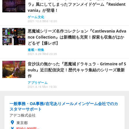
ラ』風にしてしまったファンメイドゲーム『Resident
vania』が登場！
ゲーム文化
2021.10.6 Wed 18:00
悪魔城シリーズ名作コレクション『Castlevania Adva
nce Collection』は新機能も充実！探索も収集がはか
どるぞ【爆レポ】
連載・特集
2021.9.29 Wed 23:35
音沙汰の無かった『悪魔城ドラキュラ - Grimoire of S
ouls』近日配信決定！歴代キャラ集結のシリーズ最新
作
アプリゲーム
2021.8.16 Mon 19:30
一般事務・OA事務/在宅ありメールメインゲーム会社でのカ
スタマーサポート
アデコ株式会社
東京都
時給1,900円～