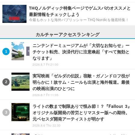
THQノルディック特集ページでゲムスパのオススメと
最新情報をチェックしよう
今最もホットな海外パブリッシャー THQ Nordicを徹底特集！
カルチャーアクセスランキング
ニンテンドーミュージアムが「大切なお知らせ」ー
チケット転売、決済代行に注意喚起「すべて無効と
なります」
2026.8.7 Fri 21:00
実写映画「ゼルダの伝説」宿敵・ガノンドロフ役が
明らかに！故サム・ニールも出演と海外報道。最後
の映画出演のひとつに
2026.8.7 Fri 11:05
ライトの数まで制限ありで恨み節！？『Fallout 3』
オリジナル版開発の苦労とリマスター版への期待。
元ベセスダ開発アーティストが明かす
2026.8.6 Thu 22:30