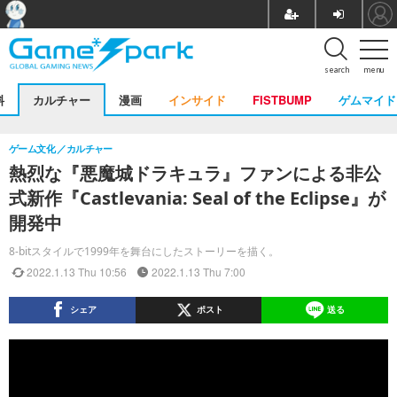
search
menu
料
カルチャー
漫画
インサイド
FISTBUMP
ゲムマイド
ゲーム文化
カルチャー
熱烈な『悪魔城ドラキュラ』ファンによる非公
式新作『Castlevania: Seal of the Eclipse』が
開発中
8-bitスタイルで1999年を舞台にしたストーリーを描く。
2022.1.13 Thu 10:56
2022.1.13 Thu 7:00
シェア
ポスト
送る