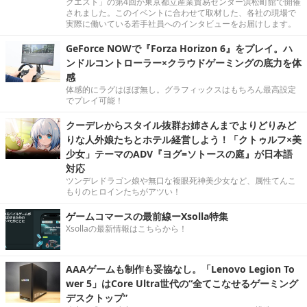
クエスト」の第4回が東京都立産業貿易センター浜松町館で開催
されました。このイベントに合わせて取材した、各社の現場で
実際に働いている若手社員へのインタビューをお届けします。
GeForce NOWで『Forza Horizon 6』をプレイ。ハ
ンドルコントローラー×クラウドゲーミングの底力を体
感
体感的にラグはほぼ無し。グラフィックスはもちろん最高設定
でプレイ可能！
クーデレからスタイル抜群お姉さんまでよりどりみど
りな人外娘たちとホテル経営しよう！「クトゥルフ×美
少女」テーマのADV『ヨグ=ソトースの庭』が日本語
対応
ツンデレドラゴン娘や無口な複眼死神美少女など、属性てんこ
もりのヒロインたちがアツい！
ゲームコマースの最前線ーXsolla特集
Xsollaの最新情報はこちらから！
AAAゲームも制作も妥協なし。「Lenovo Legion To
wer 5」はCore Ultra世代の“全てこなせるゲーミング
デスクトップ”