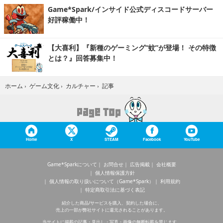
Game*Spark/インサイド公式ディスコードサーバー
好評稼働中！
【大喜利】『新種のゲーミング“蚊”が登場！ その特徴
とは？』回答募集中！
記事
ホーム
›
ゲーム文化
›
カルチャー
›
Home
X
STEAM
Facebook
YouTube
Game*Sparkについて
お問合せ
広告掲載
会社概要
個人情報保護方針
個人情報の取り扱いについて（Game*Spark）
利用規約
特定商取引法に基づく表記
紹介した商品/サービスを購入、契約した場合に、
売上の一部が弊社サイトに還元されることがあります。
当サイトに掲載の記事・見出し・写真・画像の無断転載を禁じます。