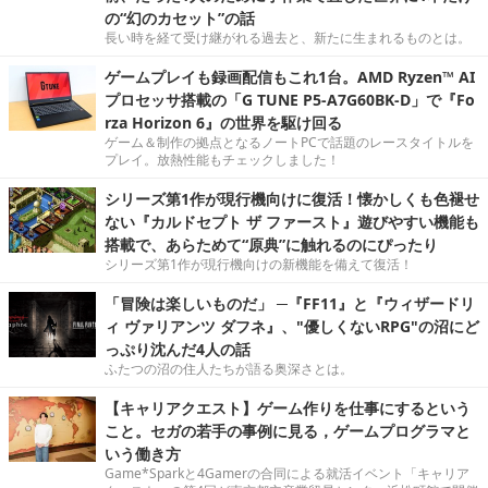
の“幻のカセット”の話
長い時を経て受け継がれる過去と、新たに生まれるものとは。
ゲームプレイも録画配信もこれ1台。AMD Ryzen™ AI
プロセッサ搭載の「G TUNE P5-A7G60BK-D」で『Fo
rza Horizon 6』の世界を駆け回る
ゲーム＆制作の拠点となるノートPCで話題のレースタイトルを
プレイ。放熱性能もチェックしました！
シリーズ第1作が現行機向けに復活！懐かしくも色褪せ
ない『カルドセプト ザ ファースト』遊びやすい機能も
搭載で、あらためて“原典”に触れるのにぴったり
シリーズ第1作が現行機向けの新機能を備えて復活！
「冒険は楽しいものだ」 ─『FF11』と『ウィザードリ
ィ ヴァリアンツ ダフネ』、"優しくないRPG"の沼にど
っぷり沈んだ4人の話
ふたつの沼の住人たちが語る奥深さとは。
【キャリアクエスト】ゲーム作りを仕事にするという
こと。セガの若手の事例に見る，ゲームプログラマと
いう働き方
Game*Sparkと4Gamerの合同による就活イベント「キャリア