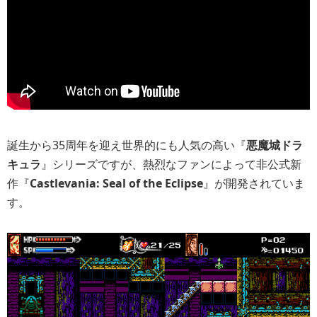
誕生から35周年を迎え世界的にも人気の高い『
悪魔城ドラ
キュラ
』シリーズですが、熱烈なファンによって非公式新
作『
Castlevania: Seal of the Eclipse
』が開発されていま
す。