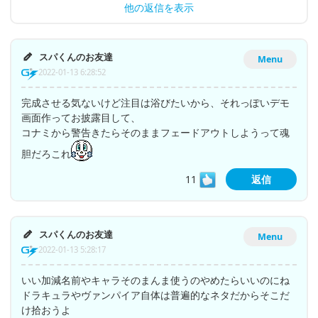
他の返信を表示
スパくんのお友達
Menu
2022-01-13 6:28:52
完成させる気ないけど注目は浴びたいから、それっぽいデモ
画面作ってお披露目して、
コナミから警告きたらそのままフェードアウトしようって魂
胆だろこれ
11
返信
スパくんのお友達
Menu
2022-01-13 5:28:17
いい加減名前やキャラそのまんま使うのやめたらいいのにね
ドラキュラやヴァンパイア自体は普遍的なネタだからそこだ
け拾おうよ