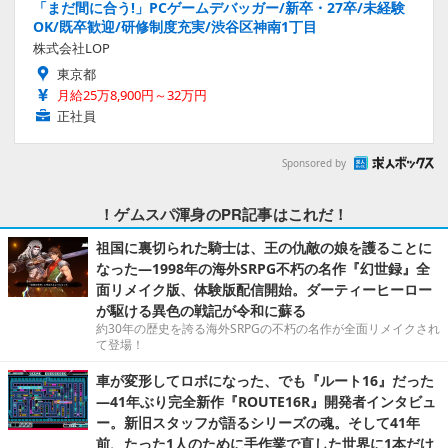
「まだ間に合う!」PCゲームデバッガー/新卒・27卒/未経験
OK/既卒歓迎/研修制度充実/渋谷区神南1丁目
株式会社LOP
東京都
月給25万8,900円～32万円
正社員
Sponsored by
！ゲムスパ渾身のPR記事はこれだ！
祖国に裏切られた騎士は、王の仇敵の娘を護ることに
なった―1998年の海外SRPG不朽の名作『幻世録』全
面リメイク版、体験版配信開始。ダーティーヒーロー
が駆ける異色の戦記が令和に蘇る
約30年の歴史を誇る海外SRPGの不朽の名作が全面リメイクされ
て登場！
車が変形してロボになった、でも『ルート16』だった
―41年ぶり完全新作『ROUTE16R』開発者インタビュ
ー。新旧スタッフが語るシリーズの魂。そして41年
前、たった1人のために手作業で直した世界に1本だけ