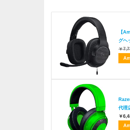
【Am
グヘッ
￥7,7
Am
Raz
代理店
￥6,4
Am