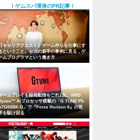
！ゲムスパ渾身のPR記事！
【キャリアクエスト】ゲーム作りを仕事にす
るということ。セガの若手の事例に見る，ゲ
ームプログラマという働き方
ゲームプレイも録画配信もこれ1台。AMD
Ryzen™ AIプロセッサ搭載の「G TUNE P5-
A7G60BK-D」で『Forza Horizon 6』の世
界を駆け回る