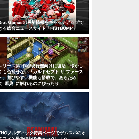
Riot Gamesの最新情報をキャッチアップで
きる総合ニュースサイト「FISTBUMP」
シリーズ第1作が現行機向けに復活！懐かし
くも色褪せない『カルドセプト ザ ファース
ト』遊びやすい機能も搭載で、あらため
て“原典”に触れるのにぴったり
THQノルディック特集ページでゲムスパのオ
ススメと最新情報をチェックしよう