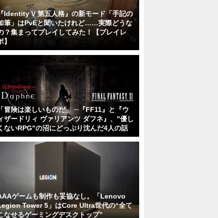
『Identity V 第五人格』の新モード「手記の
加筆」はPvEと聞いたけれど……実際どうな
の？集まってプレイしてみた！【プレイレ
ポ】
「冒険は楽しいものだ」 ─『FF11』と『ウ
ィザードリィ ヴァリアンツ ダフネ』、"優し
くないRPG"の沼にどっぷり沈んだ4人の話
AAAゲームも制作も妥協なし。「Lenovo
Legion Tower 5」はCore Ultra世代の“全て
こなせるゲーミングデスクトップ”