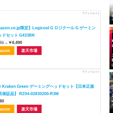
azon.co.jp限定】Logicool G ロジクール G ゲーミン
ドセット G433BK
31
→
￥6,490
azon
楽天市場
er Kraken Green ゲーミングヘッドセット【日本正規
保証品】 RZ04-02830200-R3M
80
azon
楽天市場