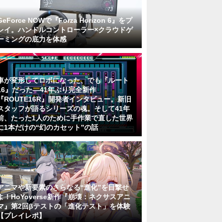
GeForce NOWで『Forza Horizon 6』をプ
レイ。ハンドルコントローラー×クラウドゲ
ーミングの底力を体感
車が変形してロボになった、でも『ルート
16』だった―41年ぶり完全新作
『ROUTE16R』開発者インタビュー。新旧
スタッフが語るシリーズの魂。そして41年
前、たった1人のために手作業で直した世界
に1本だけの“幻のカセット”の話
アニマや新要素のさらなる“進化”を目撃せ
よ！HoYoverse新作『崩壊：ネクサスアニ
マ』第2回βテストの「進化テスト」を体験
【プレイレポ】