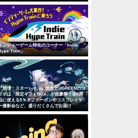
インディーゲーム特化のコーナー「Indie
Hype Train」
『崩壊：スターレイル』爻光とUGREENのコ
ラボは「限定ギフトBOX」が超豪華！全6商
品に使える5％オフクーポンやコスプレイヤ
ー撮影会など、盛りだくさんでお届け