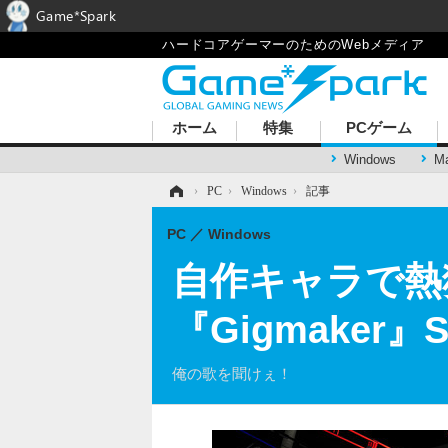
Game*Spark
ハードコアゲーマーのためのWebメディア
ホーム
特集
PCゲーム
Windows
M
ホーム
›
PC
›
Windows
›
記事
PC
Windows
自作キャラで熱
『Gigmaker
俺の歌を聞けぇ！