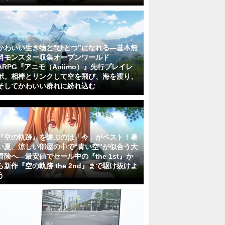
かわいい生き物と"ひとつ"になれる―基本無
料モンスター収集オープンワールド
ARPG『アニモ（Aniimo）』先行プレイレ
ポ。相棒とリンクして空を飛び、海を渡り、
そしてかわいい群れに紛れ込む
『空の軌跡』を遊ぶのは「今」がベスト！暑
い夏、涼しい部屋の中で“青い空”が似合う大
冒険へ―最安値でセール中の『the 1st』か
ら新作『空の軌跡 the 2nd』まで駆け抜けよ
う