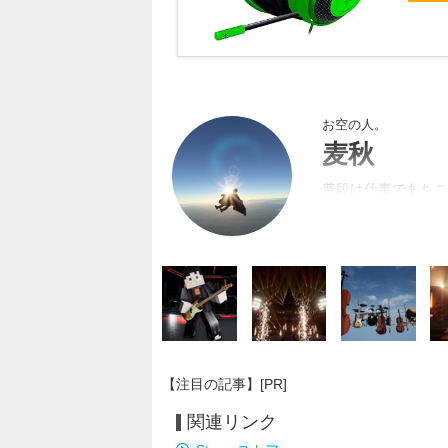
お空の人。
麦秋
普段は仕事であちこ
に立てれば幸い。皆
【注目の記事】[PR]
関連リンク