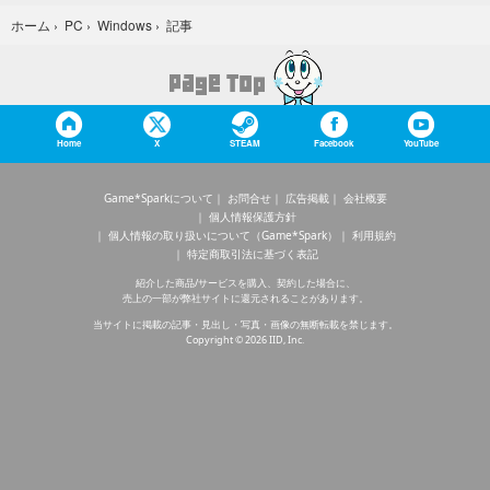
記事
ホーム
›
PC
›
Windows
›
Home
X
STEAM
Facebook
YouTube
Game*Sparkについて
お問合せ
広告掲載
会社概要
個人情報保護方針
個人情報の取り扱いについて（Game*Spark）
利用規約
特定商取引法に基づく表記
紹介した商品/サービスを購入、契約した場合に、
売上の一部が弊社サイトに還元されることがあります。
当サイトに掲載の記事・見出し・写真・画像の無断転載を禁じます。
Copyright © 2026 IID, Inc.