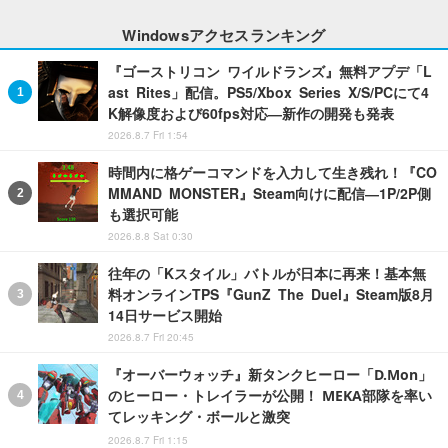
Windowsアクセスランキング
『ゴーストリコン ワイルドランズ』無料アプデ「L
ast Rites」配信。PS5/Xbox Series X/S/PCにて4
K解像度および60fps対応―新作の開発も発表
2026.8.7 Fri 1:54
時間内に格ゲーコマンドを入力して生き残れ！『CO
MMAND MONSTER』Steam向けに配信―1P/2P側
も選択可能
2026.8.8 Sat 0:30
往年の「Kスタイル」バトルが日本に再来！基本無
料オンラインTPS『GunZ The Duel』Steam版8月
14日サービス開始
2026.8.7 Fri 20:45
『オーバーウォッチ』新タンクヒーロー「D.Mon」
のヒーロー・トレイラーが公開！ MEKA部隊を率い
てレッキング・ボールと激突
2026.8.7 Fri 1:15