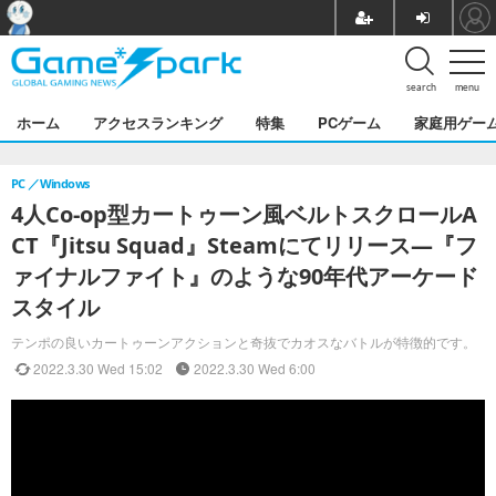
search
menu
ホーム
アクセスランキング
特集
PCゲーム
家庭用ゲー
PC
Windows
4人Co-op型カートゥーン風ベルトスクロールA
CT『Jitsu Squad』Steamにてリリース―『フ
ァイナルファイト』のような90年代アーケード
スタイル
テンポの良いカートゥーンアクションと奇抜でカオスなバトルが特徴的です。
2022.3.30 Wed 15:02
2022.3.30 Wed 6:00