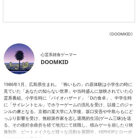
《DOOMKID》
心霊系雑食ゲーマー
DOOMKID
1986年1月、広島県生まれ。「怖いもの」の原体験は小学生の時に
見ていた「あなたの知らない世界」や当時盛んに放映されていた心
霊系番組。小学生時に「バイオハザード」「Dの食卓」、中学生時
に「サイレントヒル」でホラーゲームの洗礼を受け、以後このジャ
ンルの虜となる。京都の某大学に入学後、坂口安吾や中島らもにど
っぷり影響を受け、無頼派作家を志し退廃的生活(ゲーム三昧)を送
る。その後紆余曲折を経て地元にて就職し、積みゲーを崩したり映
像制作、ビートメイクなど様々な活動を展開中。HIPHOPとローポ