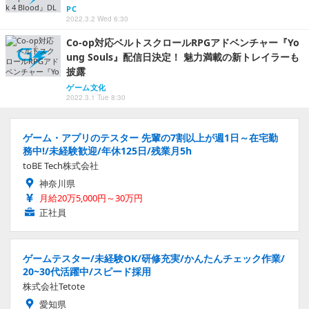
PC
2022.3.2 Wed 6:30
Co-op対応ベルトスクロールRPGアドベンチャー『Yo
ung Souls』配信日決定！ 魅力満載の新トレイラーも
披露
ゲーム文化
2022.3.1 Tue 8:30
ゲーム・アプリのテスター 先輩の7割以上が週1日～在宅勤
務中!/未経験歓迎/年休125日/残業月5h
toBE Tech株式会社
神奈川県
月給20万5,000円～30万円
正社員
ゲームテスター/未経験OK/研修充実/かんたんチェック作業/
20~30代活躍中/スピード採用
株式会社Tetote
愛知県