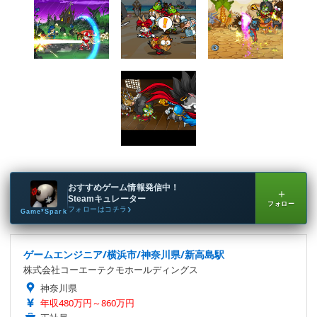
おすすめゲーム情報発信中！
＋
Steamキュレーター
フォロー
フォローはコチラ
Game*Spark
ゲームエンジニア/横浜市/神奈川県/新高島駅
株式会社コーエーテクモホールディングス
神奈川県
年収480万円～860万円