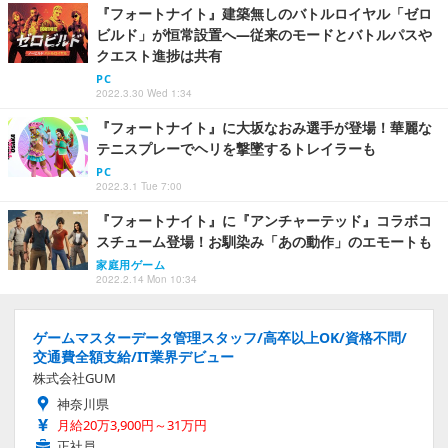
『フォートナイト』建築無しのバトルロイヤル「ゼロ
ビルド」が恒常設置へ―従来のモードとバトルパスや
クエスト進捗は共有
PC
2022.3.30 Wed 1:34
『フォートナイト』に大坂なおみ選手が登場！華麗な
テニスプレーでヘリを撃墜するトレイラーも
PC
2022.3.1 Tue 7:00
『フォートナイト』に『アンチャーテッド』コラボコ
スチューム登場！お馴染み「あの動作」のエモートも
家庭用ゲーム
2022.2.14 Mon 10:34
ゲームマスターデータ管理スタッフ/高卒以上OK/資格不問/
交通費全額支給/IT業界デビュー
株式会社GUM
神奈川県
月給20万3,900円～31万円
正社員