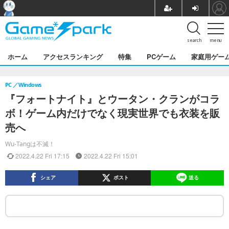
search
menu
ホーム
アクセスランキング
特集
PCゲーム
家庭用ゲー
PC
Windows
『フォートナイト』とウータン・クランがコラ
ボ！ゲーム内だけでなく現実世界でも衣装を販
売へ
Wu-Tangは不滅！
2022.4.22 Fri 17:15
2022.4.22 Fri 15:01
シェア
ポスト
送る