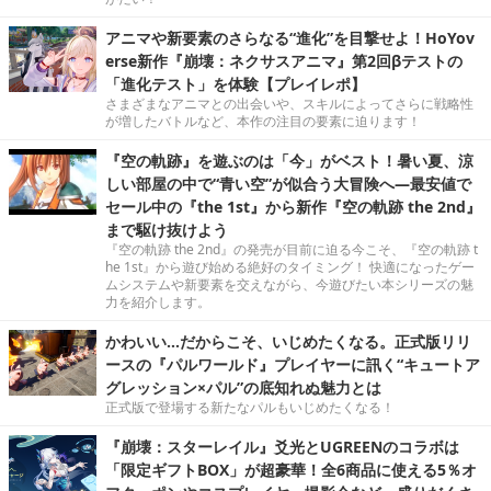
アニマや新要素のさらなる“進化”を目撃せよ！HoYov
erse新作『崩壊：ネクサスアニマ』第2回βテストの
「進化テスト」を体験【プレイレポ】
さまざまなアニマとの出会いや、スキルによってさらに戦略性
が増したバトルなど、本作の注目の要素に迫ります！
『空の軌跡』を遊ぶのは「今」がベスト！暑い夏、涼
しい部屋の中で“青い空”が似合う大冒険へ―最安値で
セール中の『the 1st』から新作『空の軌跡 the 2nd』
まで駆け抜けよう
『空の軌跡 the 2nd』の発売が目前に迫る今こそ、『空の軌跡 t
he 1st』から遊び始める絶好のタイミング！ 快適になったゲー
ムシステムや新要素を交えながら、今遊びたい本シリーズの魅
力を紹介します。
かわいい…だからこそ、いじめたくなる。正式版リリ
ースの『パルワールド』プレイヤーに訊く“キュートア
グレッション×パル”の底知れぬ魅力とは
正式版で登場する新たなパルもいじめたくなる！
『崩壊：スターレイル』爻光とUGREENのコラボは
「限定ギフトBOX」が超豪華！全6商品に使える5％オ