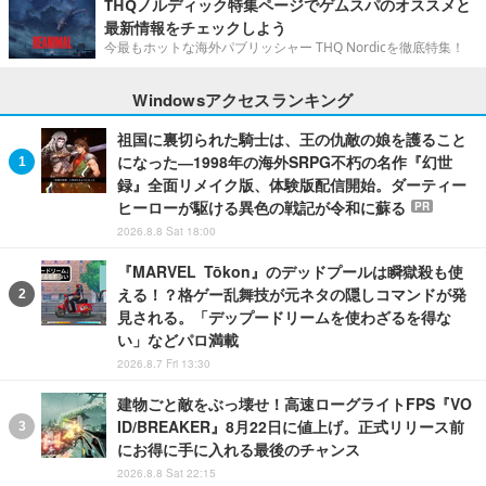
THQノルディック特集ページでゲムスパのオススメと
最新情報をチェックしよう
今最もホットな海外パブリッシャー THQ Nordicを徹底特集！
Windowsアクセスランキング
祖国に裏切られた騎士は、王の仇敵の娘を護ること
になった―1998年の海外SRPG不朽の名作『幻世
録』全面リメイク版、体験版配信開始。ダーティー
ヒーローが駆ける異色の戦記が令和に蘇る
PR
2026.8.8 Sat 18:00
『MARVEL Tōkon』のデッドプールは瞬獄殺も使
える！？格ゲー乱舞技が元ネタの隠しコマンドが発
見される。「デップードリームを使わざるを得な
い」などパロ満載
2026.8.7 Fri 13:30
建物ごと敵をぶっ壊せ！高速ローグライトFPS『VO
ID/BREAKER』8月22日に値上げ。正式リリース前
にお得に手に入れる最後のチャンス
2026.8.8 Sat 22:15