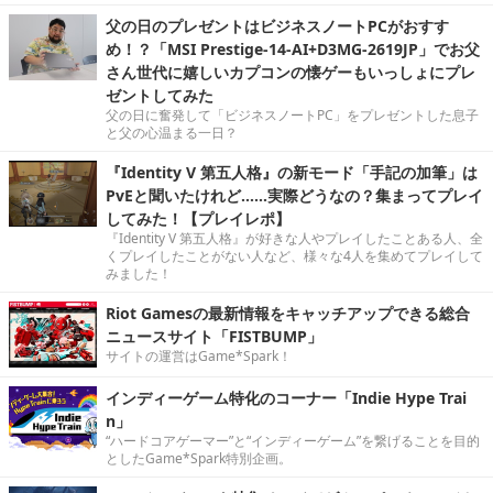
父の日のプレゼントはビジネスノートPCがおすす
め！？「MSI Prestige-14-AI+D3MG-2619JP」でお父
さん世代に嬉しいカプコンの懐ゲーもいっしょにプレ
ゼントしてみた
父の日に奮発して「ビジネスノートPC」をプレゼントした息子
と父の心温まる一日？
『Identity V 第五人格』の新モード「手記の加筆」は
PvEと聞いたけれど……実際どうなの？集まってプレイ
してみた！【プレイレポ】
『Identity V 第五人格』が好きな人やプレイしたことある人、全
くプレイしたことがない人など、様々な4人を集めてプレイして
みました！
Riot Gamesの最新情報をキャッチアップできる総合
ニュースサイト「FISTBUMP」
サイトの運営はGame*Spark！
インディーゲーム特化のコーナー「Indie Hype Trai
n」
“ハードコアゲーマー”と“インディーゲーム”を繋げることを目的
としたGame*Spark特別企画。