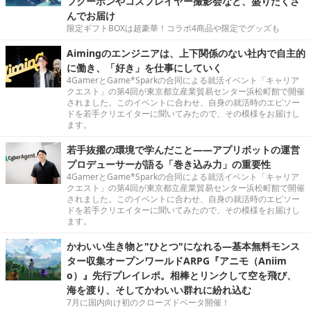
フクーポンやコスプレイヤー撮影会など、盛りだくさ
んでお届け
限定ギフトBOXは超豪華！コラボ4商品や限定でグッズも
Aimingのエンジニアは、上下関係のない社内で自主的
に働き、「好き」を仕事にしていく
4GamerとGame*Sparkの合同による就活イベント「キャリア
クエスト」の第4回が東京都立産業貿易センター浜松町館で開催
されました。このイベントに合わせ、自身の就活時のエピソー
ドを若手クリエイターに聞いてみたので、その模様をお届けし
ます。
若手抜擢の環境で学んだこと――アプリボットの運営
プロデューサーが語る「巻き込み力」の重要性
4GamerとGame*Sparkの合同による就活イベント「キャリア
クエスト」の第4回が東京都立産業貿易センター浜松町館で開催
されました。このイベントに合わせ、自身の就活時のエピソー
ドを若手クリエイターに聞いてみたので、その模様をお届けし
ます。
かわいい生き物と"ひとつ"になれる―基本無料モンス
ター収集オープンワールドARPG『アニモ（Aniim
o）』先行プレイレポ。相棒とリンクして空を飛び、
海を渡り、そしてかわいい群れに紛れ込む
7月に国内向け初のクローズドベータ開催！