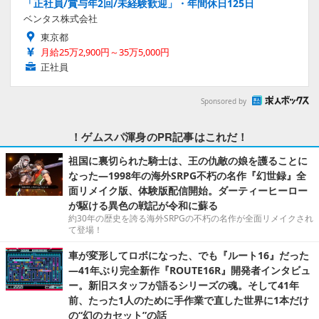
「正社員/賞与年2回/未経験歓迎」・年間休日125日
ベンタス株式会社
東京都
月給25万2,900円～35万5,000円
正社員
Sponsored by
！ゲムスパ渾身のPR記事はこれだ！
祖国に裏切られた騎士は、王の仇敵の娘を護ることに
なった―1998年の海外SRPG不朽の名作『幻世録』全
面リメイク版、体験版配信開始。ダーティーヒーロー
が駆ける異色の戦記が令和に蘇る
約30年の歴史を誇る海外SRPGの不朽の名作が全面リメイクされ
て登場！
車が変形してロボになった、でも『ルート16』だった
―41年ぶり完全新作『ROUTE16R』開発者インタビュ
ー。新旧スタッフが語るシリーズの魂。そして41年
前、たった1人のために手作業で直した世界に1本だけ
の“幻のカセット”の話