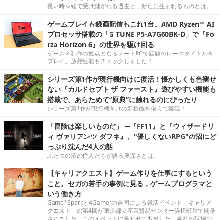
長い時を経て受け継がれる過去と、新たに生まれるものとは。
ゲームプレイも録画配信もこれ1台。AMD Ryzen™ AI
プロセッサ搭載の「G TUNE P5-A7G60BK-D」で『Fo
rza Horizon 6』の世界を駆け回る
ゲーム＆制作の拠点となるノートPCで話題のレースタイトルを
プレイ。放熱性能もチェックしました！
シリーズ第1作が現行機向けに復活！懐かしくも色褪せ
ない『カルドセプト ザ ファースト』遊びやすい機能も
搭載で、あらためて“原典”に触れるのにぴったり
シリーズ第1作が現行機向けの新機能を備えて復活！
「冒険は楽しいものだ」 ─『FF11』と『ウィザードリ
ィ ヴァリアンツ ダフネ』、"優しくないRPG"の沼にど
っぷり沈んだ4人の話
ふたつの沼の住人たちが語る奥深さとは。
【キャリアクエスト】ゲーム作りを仕事にするという
こと。セガの若手の事例に見る，ゲームプログラマと
いう働き方
Game*Sparkと4Gamerの合同による就活イベント「キャリア
クエスト」の第4回が東京都立産業貿易センター浜松町館で開催
されました。このイベントに合わせて取材した、各社の現場で