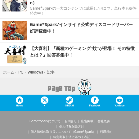
n）
Game*Sparkの一大コンテンツに成長した4コマ。単行本も好評
発売中！
Game*Spark/インサイド公式ディスコードサーバー
好評稼働中！
【大喜利】『新種のゲーミング“蚊”が登場！ その特徴
とは？』回答募集中！
記事
ホーム
›
PC
›
Windows
›
Home
X
STEAM
Facebook
YouTube
Game*Sparkについて
お問合せ
広告掲載
会社概要
個人情報保護方針
個人情報の取り扱いについて（Game*Spark）
利用規約
特定商取引法に基づく表記