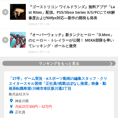
『ゴーストリコン ワイルドランズ』無料アプデ「La
st Rites」配信。PS5/Xbox Series X/S/PCにて4K解
像度および60fps対応―新作の開発も発表
2026.8.7 Fri 1:54
『オーバーウォッチ』新タンクヒーロー「D.Mon」
のヒーロー・トレイラーが公開！ MEKA部隊を率い
てレッキング・ボールと激突
2026.8.7 Fri 1:15
ランキングをもっと見る
「27卒」ゲーム実況・eスポーツ動画の編集スタッフ・クリ
エイタースキル習得「正社員/残業ほぼなし推奨」映像・動
画系転職希望/川崎市幸区新川通2丁目
株式会社大斗
神奈川県
月給25万300円～32万円
正社員