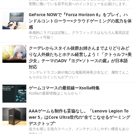
実際に働いている若手社員へのインタビューをお届けします。
GeForce NOWで『Forza Horizon 6』をプレイ。ハ
ンドルコントローラー×クラウドゲーミングの底力を体
感
体感的にラグはほぼ無し。グラフィックスはもちろん最高設定
でプレイ可能！
クーデレからスタイル抜群お姉さんまでよりどりみど
りな人外娘たちとホテル経営しよう！「クトゥルフ×美
少女」テーマのADV『ヨグ=ソトースの庭』が日本語
対応
ツンデレドラゴン娘や無口な複眼死神美少女など、属性てんこ
もりのヒロインたちがアツい！
ゲームコマースの最前線ーXsolla特集
Xsollaの最新情報はこちらから！
AAAゲームも制作も妥協なし。「Lenovo Legion To
wer 5」はCore Ultra世代の“全てこなせるゲーミング
デスクトップ”
迫力を感じる強力スペック。メンテナンスしやすい構造もあり
がたい！