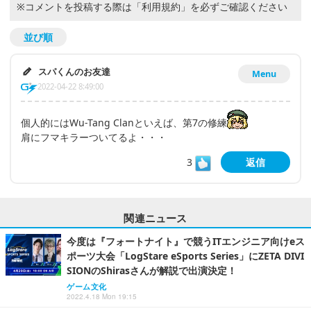
※コメントを投稿する際は
「利用規約」
を必ずご確認ください
並び順
スパくんのお友達
Menu
2022-04-22 8:49:00
個人的にはWu-Tang Clanといえば、第7の修練
肩にフマキラーついてるよ・・・
3
返信
関連ニュース
今度は『フォートナイト』で競うITエンジニア向けeス
ポーツ大会「LogStare eSports Series」にZETA DIVI
SIONのShirasさんが解説で出演決定！
ゲーム文化
2022.4.18 Mon 19:15