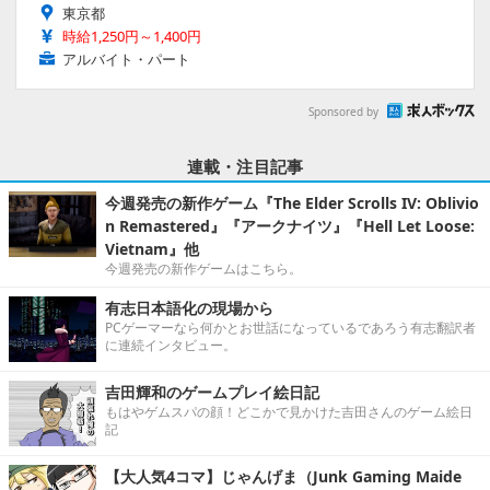
東京都
時給1,250円～1,400円
アルバイト・パート
Sponsored by
連載・注目記事
今週発売の新作ゲーム『The Elder Scrolls IV: Oblivio
n Remastered』『アークナイツ』『Hell Let Loose:
Vietnam』他
今週発売の新作ゲームはこちら。
有志日本語化の現場から
PCゲーマーなら何かとお世話になっているであろう有志翻訳者
に連続インタビュー。
吉田輝和のゲームプレイ絵日記
もはやゲムスパの顔！どこかで見かけた吉田さんのゲーム絵日
記
【大人気4コマ】じゃんげま（Junk Gaming Maide