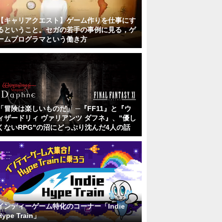
【キャリアクエスト】ゲーム作りを仕事にす
るということ。セガの若手の事例に見る，ゲ
ームプログラマという働き方
「冒険は楽しいものだ」 ─『FF11』と『ウ
ィザードリィ ヴァリアンツ ダフネ』、"優し
くないRPG"の沼にどっぷり沈んだ4人の話
インディーゲーム特化のコーナー「Indie
Hype Train」