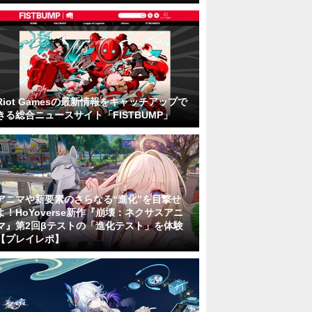
Riot Gamesの最新情報をキャッチアップで
きる総合ニュースサイト「FISTBUMP」
アニマや新要素のさらなる“進化”を目撃せ
よ！HoYoverse新作『崩壊：ネクサスアニ
マ』第2回βテストの「進化テスト」を体験
【プレイレポ】