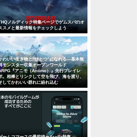
THQノルディック特集ページでゲムスパのオ
ススメと最新情報をチェックしよう
かわいい生き物と"ひとつ"になれる―基本無
料モンスター収集オープンワールド
ARPG『アニモ（Aniimo）』先行プレイレ
ポ。相棒とリンクして空を飛び、海を渡り、
そしてかわいい群れに紛れ込む
ゲームコマースの最前線ーXsolla特集