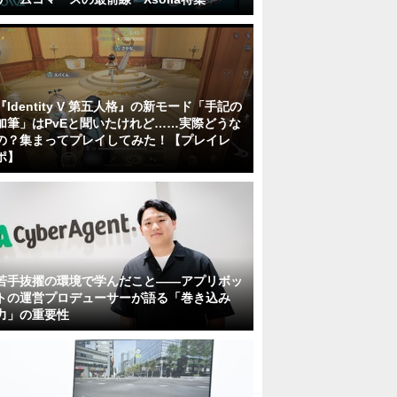
『Identity V 第五人格』の新モード「手記の
加筆」はPvEと聞いたけれど……実際どうな
の？集まってプレイしてみた！【プレイレ
ポ】
若手抜擢の環境で学んだこと――アプリボッ
トの運営プロデューサーが語る「巻き込み
力」の重要性