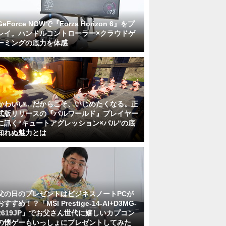
GeForce NOWで『Forza Horizon 6』をプ
レイ。ハンドルコントローラー×クラウドゲ
ーミングの底力を体感
かわいい…だからこそ、いじめたくなる。正
式版リリースの『パルワールド』プレイヤー
に訊く“キュートアグレッション×パル”の底
知れぬ魅力とは
父の日のプレゼントはビジネスノートPCが
おすすめ！？「MSI Prestige-14-AI+D3MG-
2619JP」でお父さん世代に嬉しいカプコン
の懐ゲーもいっしょにプレゼントしてみた