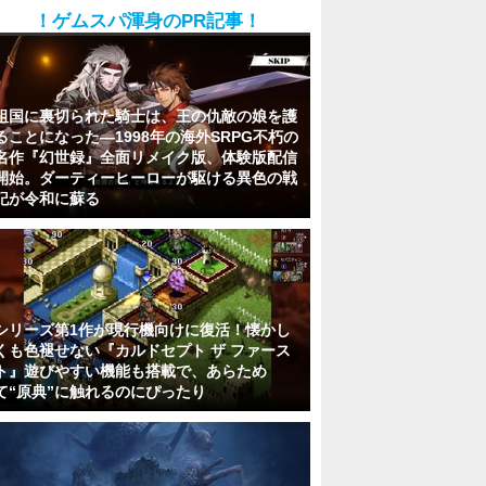
！ゲムスパ渾身のPR記事！
祖国に裏切られた騎士は、王の仇敵の娘を護
ることになった―1998年の海外SRPG不朽の
名作『幻世録』全面リメイク版、体験版配信
開始。ダーティーヒーローが駆ける異色の戦
記が令和に蘇る
シリーズ第1作が現行機向けに復活！懐かし
くも色褪せない『カルドセプト ザ ファース
ト』遊びやすい機能も搭載で、あらため
て“原典”に触れるのにぴったり