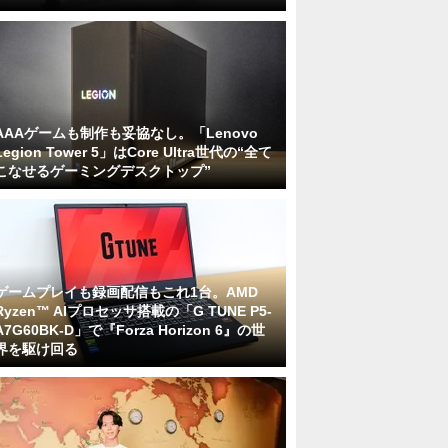
AAAゲームも制作も妥協なし。「Lenovo
Legion Tower 5」はCore Ultra世代の“全て
こなせるゲーミングデスクトップ”
ゲームプレイも録画配信もこれ1台。AMD
Ryzen™ AIプロセッサ搭載の「G TUNE P5-
A7G60BK-D」で『Forza Horizon 6』の世
界を駆け回る