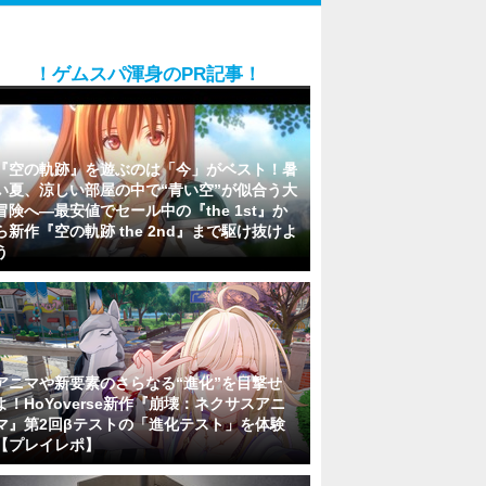
！ゲムスパ渾身のPR記事！
『空の軌跡』を遊ぶのは「今」がベスト！暑
い夏、涼しい部屋の中で“青い空”が似合う大
冒険へ―最安値でセール中の『the 1st』か
ら新作『空の軌跡 the 2nd』まで駆け抜けよ
う
アニマや新要素のさらなる“進化”を目撃せ
よ！HoYoverse新作『崩壊：ネクサスアニ
マ』第2回βテストの「進化テスト」を体験
【プレイレポ】