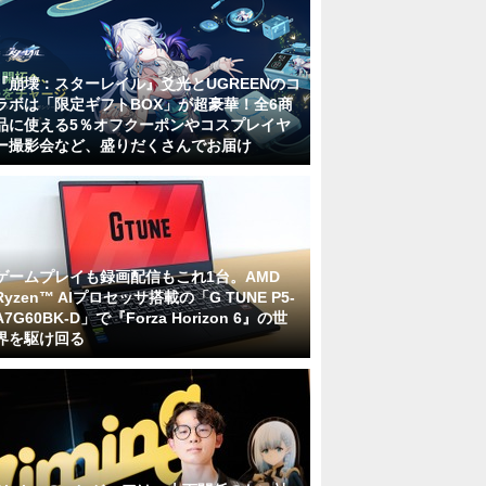
『崩壊：スターレイル』爻光とUGREENのコ
ラボは「限定ギフトBOX」が超豪華！全6商
品に使える5％オフクーポンやコスプレイヤ
ー撮影会など、盛りだくさんでお届け
ゲームプレイも録画配信もこれ1台。AMD
Ryzen™ AIプロセッサ搭載の「G TUNE P5-
A7G60BK-D」で『Forza Horizon 6』の世
界を駆け回る