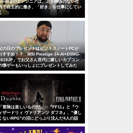
Aimingのエンジニアは、上下関係のない社
内で自主的に働き、「好き」を仕事にしてい
く
父の日のプレゼントはビジネスノートPCが
おすすめ！？「MSI Prestige-14-AI+D3MG-
2619JP」でお父さん世代に嬉しいカプコン
の懐ゲーもいっしょにプレゼントしてみた
「冒険は楽しいものだ」 ─『FF11』と『ウ
ィザードリィ ヴァリアンツ ダフネ』、"優し
くないRPG"の沼にどっぷり沈んだ4人の話