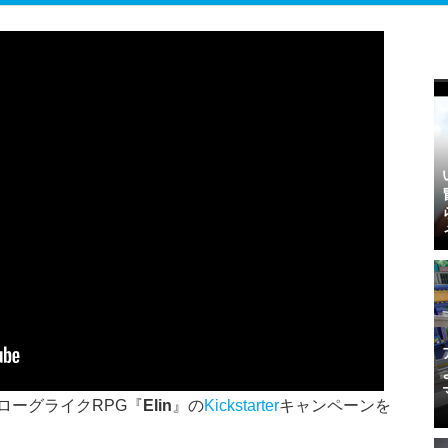
ローグライクRPG『
Elin
』の
Kickstarter
キャンペーンを