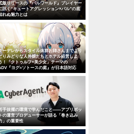
式版リリースの『パルワールド』プレイヤー
に訊く“キュートアグレッション×パル”の底
知れぬ魅力とは
クーデレからスタイル抜群お姉さんまでより
どりみどりな人外娘たちとホテル経営しよ
う！「クトゥルフ×美少女」テーマの
ADV『ヨグ=ソトースの庭』が日本語対応
若手抜擢の環境で学んだこと――アプリボッ
トの運営プロデューサーが語る「巻き込み
力」の重要性