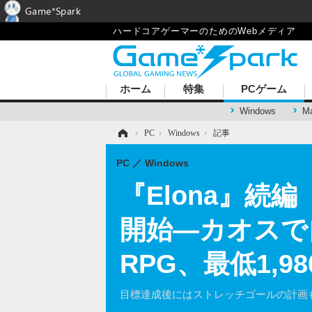
Game*Spark
ハードコアゲーマーのためのWebメディア
ホーム
特集
PCゲーム
Windows
M
ホーム
›
PC
›
Windows
›
記事
PC
Windows
『Elona』続編『
開始―カオスで
RPG、最低1,
目標達成後にはストレッチゴールの計画