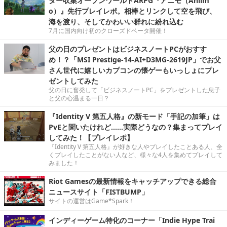
ター収集オープンワールドARPG『アニモ（Aniim
o）』先行プレイレポ。相棒とリンクして空を飛び、
海を渡り、そしてかわいい群れに紛れ込む
7月に国内向け初のクローズドベータ開催！
父の日のプレゼントはビジネスノートPCがおすす
め！？「MSI Prestige-14-AI+D3MG-2619JP」でお父
さん世代に嬉しいカプコンの懐ゲーもいっしょにプレ
ゼントしてみた
父の日に奮発して「ビジネスノートPC」をプレゼントした息子
と父の心温まる一日？
『Identity V 第五人格』の新モード「手記の加筆」は
PvEと聞いたけれど……実際どうなの？集まってプレイ
してみた！【プレイレポ】
『Identity V 第五人格』が好きな人やプレイしたことある人、全
くプレイしたことがない人など、様々な4人を集めてプレイして
みました！
Riot Gamesの最新情報をキャッチアップできる総合
ニュースサイト「FISTBUMP」
サイトの運営はGame*Spark！
インディーゲーム特化のコーナー「Indie Hype Trai