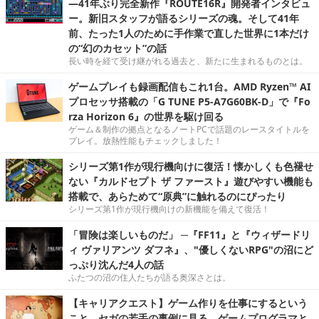
―41年ぶり完全新作『ROUTE16R』開発者インタビュ
ー。新旧スタッフが語るシリーズの魂。そして41年
前、たった1人のために手作業で直した世界に1本だけ
の“幻のカセット”の話
長い時を経て受け継がれる過去と、新たに生まれるものとは。
ゲームプレイも録画配信もこれ1台。AMD Ryzen™ AI
プロセッサ搭載の「G TUNE P5-A7G60BK-D」で『Fo
rza Horizon 6』の世界を駆け回る
ゲーム＆制作の拠点となるノートPCで話題のレースタイトルを
プレイ。放熱性能もチェックしました！
シリーズ第1作が現行機向けに復活！懐かしくも色褪せ
ない『カルドセプト ザ ファースト』遊びやすい機能も
搭載で、あらためて“原典”に触れるのにぴったり
シリーズ第1作が現行機向けの新機能を備えて復活！
「冒険は楽しいものだ」 ─『FF11』と『ウィザードリ
ィ ヴァリアンツ ダフネ』、"優しくないRPG"の沼にど
っぷり沈んだ4人の話
ふたつの沼の住人たちが語る奥深さとは。
【キャリアクエスト】ゲーム作りを仕事にするという
こと。セガの若手の事例に見る，ゲームプログラマと