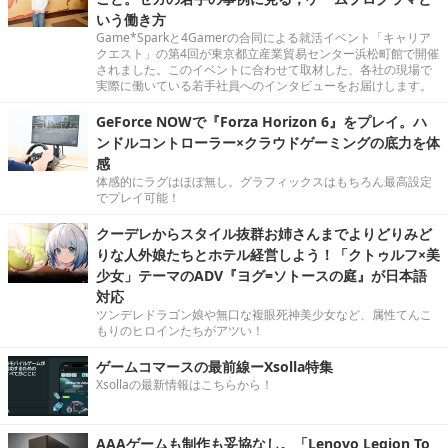
いう働き方
Game*Sparkと4Gamerの合同による就活イベント「キャリア
クエスト」の第4回が東京都立産業貿易センター浜松町館で開催
されました。このイベントに合わせて取材した、各社の現場で
実際に働いている若手社員へのインタビューをお届けします。
GeForce NOWで『Forza Horizon 6』をプレイ。ハ
ンドルコントローラー×クラウドゲーミングの底力を体
感
体感的にラグはほぼ無し。グラフィックスはもちろん最高設定
でプレイ可能！
クーデレからスタイル抜群お姉さんまでよりどりみど
りな人外娘たちとホテル経営しよう！「クトゥルフ×美
少女」テーマのADV『ヨグ=ソトースの庭』が日本語
対応
ツンデレドラゴン娘や無口な複眼死神美少女など、属性てんこ
もりのヒロインたちがアツい！
ゲームコマースの最前線ーXsolla特集
Xsollaの最新情報はこちらから！
AAAゲームも制作も妥協なし。「Lenovo Legion To