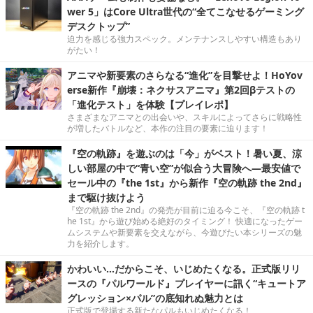
wer 5」はCore Ultra世代の“全てこなせるゲーミング
デスクトップ”
迫力を感じる強力スペック。メンテナンスしやすい構造もあり
がたい！
アニマや新要素のさらなる“進化”を目撃せよ！HoYov
erse新作『崩壊：ネクサスアニマ』第2回βテストの
「進化テスト」を体験【プレイレポ】
さまざまなアニマとの出会いや、スキルによってさらに戦略性
が増したバトルなど、本作の注目の要素に迫ります！
『空の軌跡』を遊ぶのは「今」がベスト！暑い夏、涼
しい部屋の中で“青い空”が似合う大冒険へ―最安値で
セール中の『the 1st』から新作『空の軌跡 the 2nd』
まで駆け抜けよう
『空の軌跡 the 2nd』の発売が目前に迫る今こそ、『空の軌跡 t
he 1st』から遊び始める絶好のタイミング！ 快適になったゲー
ムシステムや新要素を交えながら、今遊びたい本シリーズの魅
力を紹介します。
かわいい…だからこそ、いじめたくなる。正式版リリ
ースの『パルワールド』プレイヤーに訊く“キュートア
グレッション×パル”の底知れぬ魅力とは
正式版で登場する新たなパルもいじめたくなる！