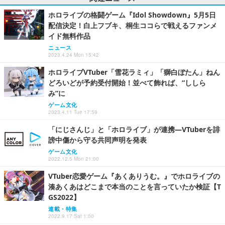
ホロライブの格闘ゲーム『Idol Showdown』5月5日
配信決定！白上フブキ、桐生ココらで戦えるファンメ
イド無料作品
ニュース
2023.4.24 Mon 15:42
ホロライブVTuber「雪花ラミィ」「獅白ぼたん」ねん
どろいどが予約受付開始！並べて飾れば、“ししら
み”に
ゲーム文化
2023.4.11 Tue 17:59
「にじさんじ」と「ホロライブ」が連携―VTuberを誹
謗中傷から守る共同声明を発表
ゲーム文化
2022.12.5 Mon 21:00
VTuber恋愛ゲーム『あくありうむ。』でホロライブの
湊あくあはどこまで本当のことを言っていたか検証【T
GS2022】
連載・特集
2022.9.17 Sat 1:00