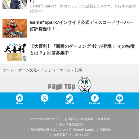
n）
Game*Sparkの一大コンテンツに成長した4コマ。単行本も好評
発売中！
Game*Spark/インサイド公式ディスコードサーバー
好評稼働中！
【大喜利】『新種のゲーミング“蚊”が登場！ その特徴
とは？』回答募集中！
記事
ホーム
›
ゲーム文化
›
インディーゲーム
›
Home
X
STEAM
Facebook
YouTube
Game*Sparkについて
お問合せ
広告掲載
会社概要
個人情報保護方針
個人情報の取り扱いについて（Game*Spark）
利用規約
特定商取引法に基づく表記