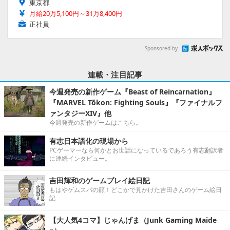
東京都
月給20万5,100円～31万8,400円
正社員
Sponsored by
連載・注目記事
今週発売の新作ゲーム『Beast of Reincarnation』
『MARVEL Tōkon: Fighting Souls』『ファイナルフ
ァンタジーXIV』他
今週発売の新作ゲームはこちら。
有志日本語化の現場から
PCゲーマーなら何かとお世話になっているであろう有志翻訳者
に連続インタビュー。
吉田輝和のゲームプレイ絵日記
もはやゲムスパの顔！どこかで見かけた吉田さんのゲーム絵日
記
【大人気4コマ】じゃんげま（Junk Gaming Maide