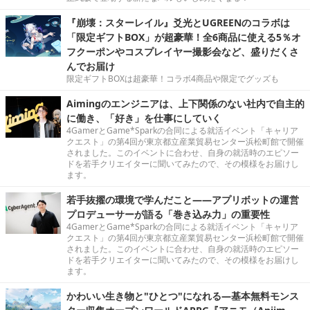
『崩壊：スターレイル』爻光とUGREENのコラボは
「限定ギフトBOX」が超豪華！全6商品に使える5％オ
フクーポンやコスプレイヤー撮影会など、盛りだくさ
んでお届け
限定ギフトBOXは超豪華！コラボ4商品や限定でグッズも
Aimingのエンジニアは、上下関係のない社内で自主的
に働き、「好き」を仕事にしていく
4GamerとGame*Sparkの合同による就活イベント「キャリア
クエスト」の第4回が東京都立産業貿易センター浜松町館で開催
されました。このイベントに合わせ、自身の就活時のエピソー
ドを若手クリエイターに聞いてみたので、その模様をお届けし
ます。
若手抜擢の環境で学んだこと――アプリボットの運営
プロデューサーが語る「巻き込み力」の重要性
4GamerとGame*Sparkの合同による就活イベント「キャリア
クエスト」の第4回が東京都立産業貿易センター浜松町館で開催
されました。このイベントに合わせ、自身の就活時のエピソー
ドを若手クリエイターに聞いてみたので、その模様をお届けし
ます。
かわいい生き物と"ひとつ"になれる―基本無料モンス