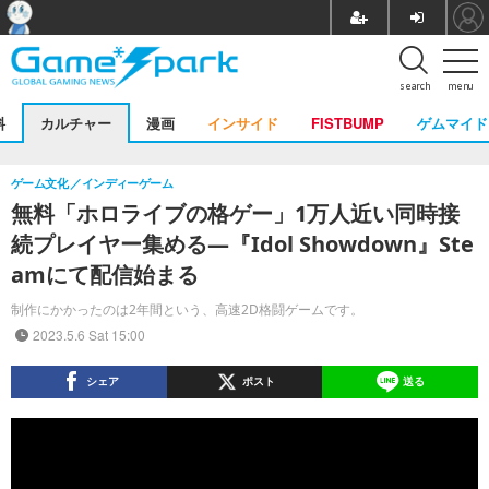
search
menu
料
カルチャー
漫画
インサイド
FISTBUMP
ゲムマイド
ゲーム文化
インディーゲーム
無料「ホロライブの格ゲー」1万人近い同時接
続プレイヤー集める―『Idol Showdown』Ste
amにて配信始まる
制作にかかったのは2年間という、高速2D格闘ゲームです。
2023.5.6 Sat 15:00
シェア
ポスト
送る