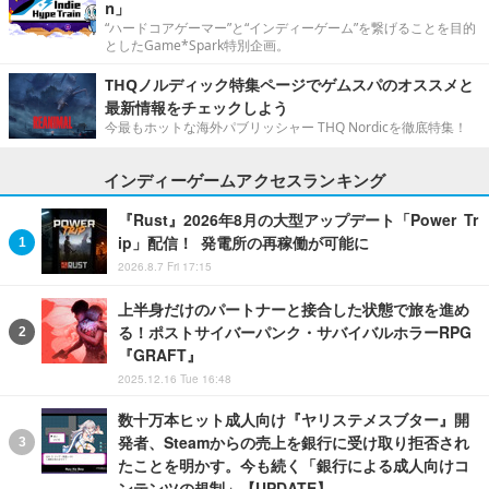
n」
“ハードコアゲーマー”と“インディーゲーム”を繋げることを目的
としたGame*Spark特別企画。
THQノルディック特集ページでゲムスパのオススメと
最新情報をチェックしよう
今最もホットな海外パブリッシャー THQ Nordicを徹底特集！
インディーゲームアクセスランキング
『Rust』2026年8月の大型アップデート「Power Tr
ip」配信！ 発電所の再稼働が可能に
2026.8.7 Fri 17:15
上半身だけのパートナーと接合した状態で旅を進め
る！ポストサイバーパンク・サバイバルホラーRPG
『GRAFT』
2025.12.16 Tue 16:48
数十万本ヒット成人向け『ヤリステメスブター』開
発者、Steamからの売上を銀行に受け取り拒否され
たことを明かす。今も続く「銀行による成人向けコ
ンテンツの規制」【UPDATE】