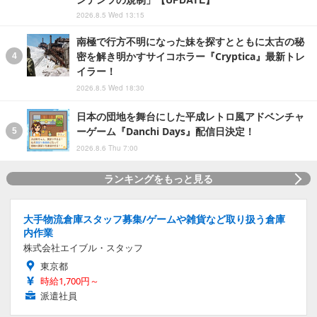
2026.8.5 Wed 13:15
南極で行方不明になった妹を探すとともに太古の秘
密を解き明かすサイコホラー『Cryptica』最新トレ
イラー！
2026.8.5 Wed 18:30
日本の団地を舞台にした平成レトロ風アドベンチャ
ーゲーム『Danchi Days』配信日決定！
2026.8.6 Thu 7:00
ランキングをもっと見る
大手物流倉庫スタッフ募集/ゲームや雑貨など取り扱う倉庫
内作業
株式会社エイブル・スタッフ
東京都
時給1,700円～
派遣社員