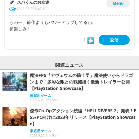
スパくんのお友達
Menu
2023-05-25 0:47:19
うわー、前作よりもパワーアップしてるわ。
超楽しみ！
1
返信
関連ニュース
魔法FPS『アヴェウムの騎士団』魔法使いからドラゴ
ンまで！多彩な敵との戦闘描く最新トレイラー公開
【PlayStation Showcase】
家庭用ゲーム
2023.5.25 Thu 5:25
傑作Co-Opアクション続編『HELLDIVERS 2』発表！P
S5/PC向けに2023年リリース【PlayStation Showcas
e】
家庭用ゲーム
2023.5.25 Thu 5:14