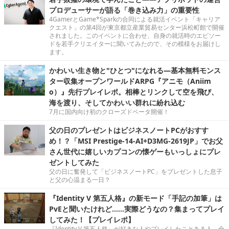
プロデューサーが語る「巻き込み力」の重要性
4GamerとGame*Sparkの合同による就活イベント「キャリア
クエスト」の第4回が東京都立産業貿易センター浜松町館で開催
されました。このイベントに合わせ、自身の就活時のエピソー
ドを若手クリエイターに聞いてみたので、その模様をお届けし
ます。
かわいい生き物と"ひとつ"になれる―基本無料モンス
ター収集オープンワールドARPG『アニモ（Aniim
o）』先行プレイレポ。相棒とリンクして空を飛び、
海を渡り、そしてかわいい群れに紛れ込む
7月に国内向け初のクローズドベータ開催！
父の日のプレゼントはビジネスノートPCがおすす
め！？「MSI Prestige-14-AI+D3MG-2619JP」でお父
さん世代に嬉しいカプコンの懐ゲーもいっしょにプレ
ゼントしてみた
父の日に奮発して「ビジネスノートPC」をプレゼントした息子
と父の心温まる一日？
『Identity V 第五人格』の新モード「手記の加筆」は
PvEと聞いたけれど……実際どうなの？集まってプレイ
してみた！【プレイレポ】
『Identity V 第五人格』が好きな人やプレイしたことある人、全