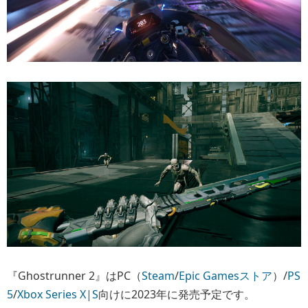
『Ghostrunner 2』はPC（
Steam
/
Epic Gamesストア
）/
PS
5
/
Xbox Series X|S
向けに2023年に発売予定です。