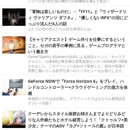
シリーズ第1作が現行機向けの新機能を備えて復活！
「冒険は楽しいものだ」 ─『FF11』と『ウィザードリ
ィ ヴァリアンツ ダフネ』、"優しくないRPG"の沼にど
っぷり沈んだ4人の話
ふたつの沼の住人たちが語る奥深さとは。
【キャリアクエスト】ゲーム作りを仕事にするという
こと。セガの若手の事例に見る，ゲームプログラマと
いう働き方
Game*Sparkと4Gamerの合同による就活イベント「キャリア
クエスト」の第4回が東京都立産業貿易センター浜松町館で開催
されました。このイベントに合わせて取材した、各社の現場で
実際に働いている若手社員へのインタビューをお届けします。
GeForce NOWで『Forza Horizon 6』をプレイ。ハ
ンドルコントローラー×クラウドゲーミングの底力を体
感
体感的にラグはほぼ無し。グラフィックスはもちろん最高設定
でプレイ可能！
クーデレからスタイル抜群お姉さんまでよりどりみど
りな人外娘たちとホテル経営しよう！「クトゥルフ×美
少女」テーマのADV『ヨグ=ソトースの庭』が日本語