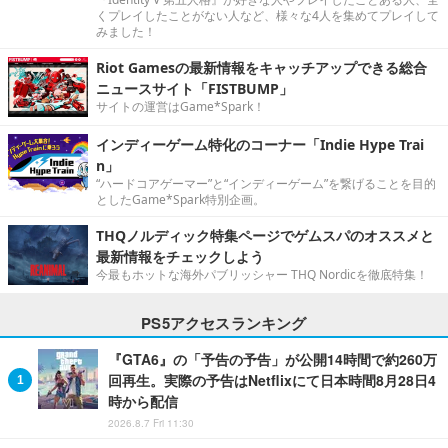
くプレイしたことがない人など、様々な4人を集めてプレイして
みました！
Riot Gamesの最新情報をキャッチアップできる総合
ニュースサイト「FISTBUMP」
サイトの運営はGame*Spark！
インディーゲーム特化のコーナー「Indie Hype Trai
n」
“ハードコアゲーマー”と“インディーゲーム”を繋げることを目的
としたGame*Spark特別企画。
THQノルディック特集ページでゲムスパのオススメと
最新情報をチェックしよう
今最もホットな海外パブリッシャー THQ Nordicを徹底特集！
PS5アクセスランキング
『GTA6』の「予告の予告」が公開14時間で約260万
回再生。実際の予告はNetflixにて日本時間8月28日4
時から配信
2026.8.7 Fri 11:30