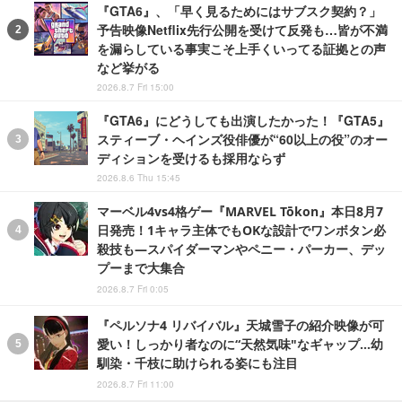
『GTA6』、「早く見るためにはサブスク契約？」
予告映像Netflix先行公開を受けて反発も…皆が不満
を漏らしている事実こそ上手くいってる証拠との声
など挙がる
2026.8.7 Fri 15:00
『GTA6』にどうしても出演したかった！『GTA5』
スティーブ・ヘインズ役俳優が“60以上の役”のオー
ディションを受けるも採用ならず
2026.8.6 Thu 15:45
マーベル4vs4格ゲー『MARVEL Tōkon』本日8月7
日発売！1キャラ主体でもOKな設計でワンボタン必
殺技も―スパイダーマンやペニー・パーカー、デッ
プーまで大集合
2026.8.7 Fri 0:05
『ペルソナ4 リバイバル』天城雪子の紹介映像が可
愛い！しっかり者なのに“天然気味"なギャップ…幼
馴染・千枝に助けられる姿にも注目
2026.8.7 Fri 11:00