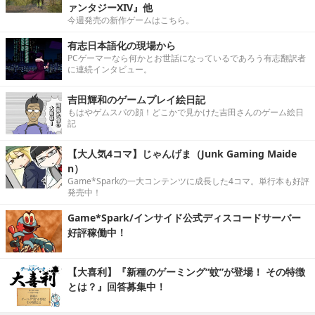
ァンタジーXIV』他
今週発売の新作ゲームはこちら。
有志日本語化の現場から
PCゲーマーなら何かとお世話になっているであろう有志翻訳者
に連続インタビュー。
吉田輝和のゲームプレイ絵日記
もはやゲムスパの顔！どこかで見かけた吉田さんのゲーム絵日
記
【大人気4コマ】じゃんげま（Junk Gaming Maide
n）
Game*Sparkの一大コンテンツに成長した4コマ。単行本も好評
発売中！
Game*Spark/インサイド公式ディスコードサーバー
好評稼働中！
【大喜利】『新種のゲーミング“蚊”が登場！ その特徴
とは？』回答募集中！