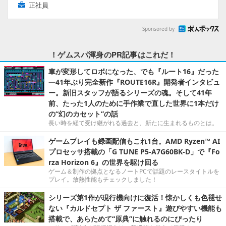
正社員
Sponsored by
！ゲムスパ渾身のPR記事はこれだ！
車が変形してロボになった、でも『ルート16』だった
―41年ぶり完全新作『ROUTE16R』開発者インタビュ
ー。新旧スタッフが語るシリーズの魂。そして41年
前、たった1人のために手作業で直した世界に1本だけ
の“幻のカセット”の話
長い時を経て受け継がれる過去と、新たに生まれるものとは。
ゲームプレイも録画配信もこれ1台。AMD Ryzen™ AI
プロセッサ搭載の「G TUNE P5-A7G60BK-D」で『Fo
rza Horizon 6』の世界を駆け回る
ゲーム＆制作の拠点となるノートPCで話題のレースタイトルを
プレイ。放熱性能もチェックしました！
シリーズ第1作が現行機向けに復活！懐かしくも色褪せ
ない『カルドセプト ザ ファースト』遊びやすい機能も
搭載で、あらためて“原典”に触れるのにぴったり