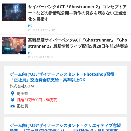
サイバーパンクACT『Ghostrunner 2』コンセプトア
ートなどの新情報公開―前作の良さを壊さない正当進
化を目指す
PC
2022.11.4 Fri 17:42
高難易度サイバーパンクACT『Ghostrunner』『Gho
strunner 2』最新情報ライブ配信5月28日午前2時実施
PC
2021.5.28 Fri 0:00
ゲーム向けUIデザイナーアシスタント・Photoshop習得
「正社員」交通費全額支給・高卒以上OK
株式会社GUM
埼玉県
月給31万500円～50万円
正社員
ゲーム向けUIデザイナーアシスタント・クリエイティブ志望
歓迎・「正社員/育休実績あり」・未経験歓迎・品川区東五