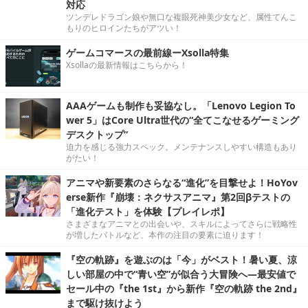
対応
ツンデレドラゴン娘や無口な複眼死神美少女など、属性てんこ
もりのヒロインたちがアツい！
ゲームコマースの最前線ーXsolla特集
Xsollaの最新情報はこちらから！
AAAゲームも制作も妥協なし。「Lenovo Legion To
wer 5」はCore Ultra世代の“全てこなせるゲーミング
デスクトップ”
迫力を感じる強力スペック。メンテナンスしやすい構造もあり
がたい！
アニマや新要素のさらなる“進化”を目撃せよ！HoYov
erse新作『崩壊：ネクサスアニマ』第2回βテストの
「進化テスト」を体験【プレイレポ】
さまざまなアニマとの出会いや、スキルによってさらに戦略性
が増したバトルなど、本作の注目の要素に迫ります！
『空の軌跡』を遊ぶのは「今」がベスト！暑い夏、涼
しい部屋の中で“青い空”が似合う大冒険へ―最安値で
セール中の『the 1st』から新作『空の軌跡 the 2nd』
まで駆け抜けよう