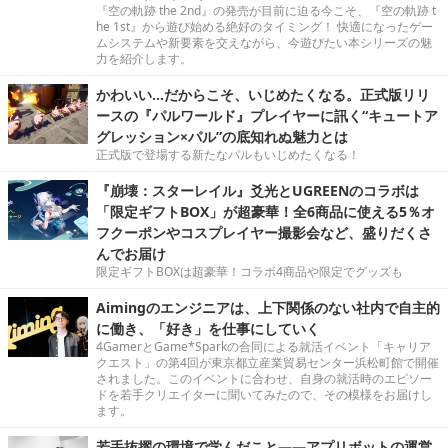
『空の軌跡 the 2nd』の発売が目前に迫る今こそ、『空の軌跡 t
he 1st』から遊び始める絶好のタイミング！ 快適になったゲー
ムシステムや新要素を交えながら、今遊びたい本シリーズの魅
力を紹介します。
かわいい…だからこそ、いじめたくなる。正式版リリ
ースの『パルワールド』プレイヤーに訊く“キュートア
グレッション×パル”の底知れぬ魅力とは
正式版で登場する新たなパルもいじめたくなる！
『崩壊：スターレイル』爻光とUGREENのコラボは
「限定ギフトBOX」が超豪華！全6商品に使える5％オ
フクーポンやコスプレイヤー撮影会など、盛りだくさ
んでお届け
限定ギフトBOXは超豪華！コラボ4商品や限定でグッズも
Aimingのエンジニアは、上下関係のない社内で自主的
に働き、「好き」を仕事にしていく
4GamerとGame*Sparkの合同による就活イベント「キャリア
クエスト」の第4回が東京都立産業貿易センター浜松町館で開催
されました。このイベントに合わせ、自身の就活時のエピソー
ドを若手クリエイターに聞いてみたので、その模様をお届けし
ます。
若手抜擢の環境で学んだこと――アプリボットの運営