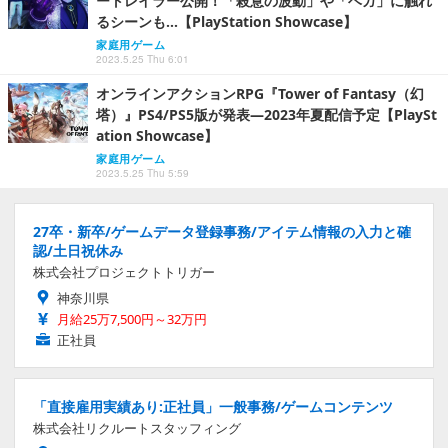
ートレイラー公開！「殺意の波動」や「ベガ」に触れ
るシーンも…【PlayStation Showcase】
家庭用ゲーム
2023.5.25 Thu 6:01
オンラインアクションRPG『Tower of Fantasy（幻
塔）』PS4/PS5版が発表―2023年夏配信予定【PlaySt
ation Showcase】
家庭用ゲーム
2023.5.25 Thu 5:59
27卒・新卒/ゲームデータ登録事務/アイテム情報の入力と確
認/土日祝休み
株式会社プロジェクトトリガー
神奈川県
月給25万7,500円～32万円
正社員
「直接雇用実績あり:正社員」一般事務/ゲームコンテンツ
株式会社リクルートスタッフィング