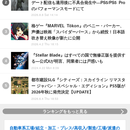
デート配信も適用後に不具合発生中―PS5/PS5 Pro
のパフォーマンスモードにて
2026.8.8 Sat 14:14
格ゲー『MARVEL Tōkon』のペニー・パーカー、
声優は映画「スパイダーバース」から続投！日本語
吹き替え映像が新たに公開
2026.4.2 Thu 18:15
『Stellar Blade』はすべての国で無修正版を提供す
る―公式Xが明言、同業者には戸惑いも
2024.4.22 Mon 8:09
都市建設SLG『シティーズ：スカイライン リマスタ
ー ジャパン・スペシャル・エディション』PS5版が
2026年秋に発売決定【UPDATE】
2026.6.4 Thu 18:53
ランキングをもっと見る
自動車系工場/組立・加工・プレス/高収入/製造/工場/派遣の