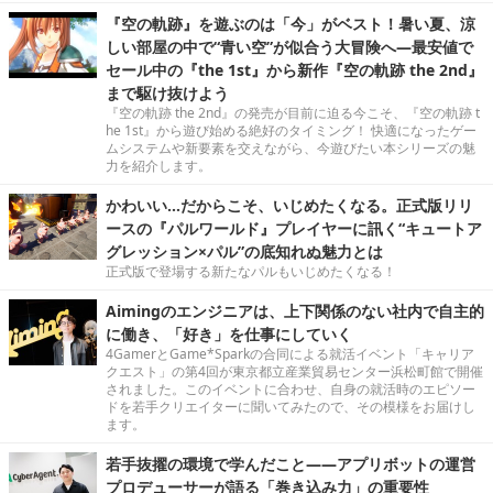
『空の軌跡』を遊ぶのは「今」がベスト！暑い夏、涼
しい部屋の中で“青い空”が似合う大冒険へ―最安値で
セール中の『the 1st』から新作『空の軌跡 the 2nd』
まで駆け抜けよう
『空の軌跡 the 2nd』の発売が目前に迫る今こそ、『空の軌跡 t
he 1st』から遊び始める絶好のタイミング！ 快適になったゲー
ムシステムや新要素を交えながら、今遊びたい本シリーズの魅
力を紹介します。
かわいい…だからこそ、いじめたくなる。正式版リリ
ースの『パルワールド』プレイヤーに訊く“キュートア
グレッション×パル”の底知れぬ魅力とは
正式版で登場する新たなパルもいじめたくなる！
Aimingのエンジニアは、上下関係のない社内で自主的
に働き、「好き」を仕事にしていく
4GamerとGame*Sparkの合同による就活イベント「キャリア
クエスト」の第4回が東京都立産業貿易センター浜松町館で開催
されました。このイベントに合わせ、自身の就活時のエピソー
ドを若手クリエイターに聞いてみたので、その模様をお届けし
ます。
若手抜擢の環境で学んだこと――アプリボットの運営
プロデューサーが語る「巻き込み力」の重要性