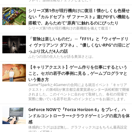
シリーズ第1作が現行機向けに復活！懐かしくも色褪せ
ない『カルドセプト ザ ファースト』遊びやすい機能も
搭載で、あらためて“原典”に触れるのにぴったり
シリーズ第1作が現行機向けの新機能を備えて復活！
「冒険は楽しいものだ」 ─『FF11』と『ウィザードリ
ィ ヴァリアンツ ダフネ』、"優しくないRPG"の沼にど
っぷり沈んだ4人の話
ふたつの沼の住人たちが語る奥深さとは。
【キャリアクエスト】ゲーム作りを仕事にするという
こと。セガの若手の事例に見る，ゲームプログラマと
いう働き方
Game*Sparkと4Gamerの合同による就活イベント「キャリア
クエスト」の第4回が東京都立産業貿易センター浜松町館で開催
されました。このイベントに合わせて取材した、各社の現場で
実際に働いている若手社員へのインタビューをお届けします。
GeForce NOWで『Forza Horizon 6』をプレイ。ハ
ンドルコントローラー×クラウドゲーミングの底力を体
感
体感的にラグはほぼ無し。グラフィックスはもちろん最高設定
でプレイ可能！