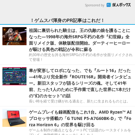
Sponsored by
！ゲムスパ渾身のPR記事はこれだ！
祖国に裏切られた騎士は、王の仇敵の娘を護ることに
なった―1998年の海外SRPG不朽の名作『幻世録』全
面リメイク版、体験版配信開始。ダーティーヒーロー
が駆ける異色の戦記が令和に蘇る
約30年の歴史を誇る海外SRPGの不朽の名作が全面リメイクされ
て登場！
車が変形してロボになった、でも『ルート16』だった
―41年ぶり完全新作『ROUTE16R』開発者インタビュ
ー。新旧スタッフが語るシリーズの魂。そして41年
前、たった1人のために手作業で直した世界に1本だけ
の“幻のカセット”の話
長い時を経て受け継がれる過去と、新たに生まれるものとは。
ゲームプレイも録画配信もこれ1台。AMD Ryzen™ AI
プロセッサ搭載の「G TUNE P5-A7G60BK-D」で『Fo
rza Horizon 6』の世界を駆け回る
ゲーム＆制作の拠点となるノートPCで話題のレースタイトルを
プレイ。放熱性能もチェックしました！