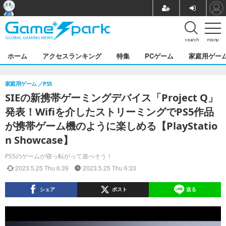
search
menu
ホーム
アクセスランキング
特集
PCゲーム
家庭用ゲー
家庭用ゲーム
PS5
SIEの新携帯ゲーミングデバイス「Project Q」
発表！Wifiを介したストリーミングでPS5作品
が携帯ゲーム機のように楽しめる【PlayStatio
n Showcase】
PS5のゲームが寝っ転がって遊べそう！
2023.5.25 Thu 6:39
2023.5.25 Thu 6:33
シェア
ポスト
送る