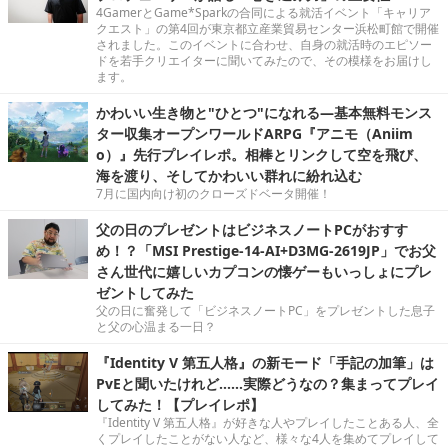
4GamerとGame*Sparkの合同による就活イベント「キャリア
クエスト」の第4回が東京都立産業貿易センター浜松町館で開催
されました。このイベントに合わせ、自身の就活時のエピソー
ドを若手クリエイターに聞いてみたので、その模様をお届けし
ます。
かわいい生き物と"ひとつ"になれる―基本無料モンス
ター収集オープンワールドARPG『アニモ（Aniim
o）』先行プレイレポ。相棒とリンクして空を飛び、
海を渡り、そしてかわいい群れに紛れ込む
7月に国内向け初のクローズドベータ開催！
父の日のプレゼントはビジネスノートPCがおすす
め！？「MSI Prestige-14-AI+D3MG-2619JP」でお父
さん世代に嬉しいカプコンの懐ゲーもいっしょにプレ
ゼントしてみた
父の日に奮発して「ビジネスノートPC」をプレゼントした息子
と父の心温まる一日？
『Identity V 第五人格』の新モード「手記の加筆」は
PvEと聞いたけれど……実際どうなの？集まってプレイ
してみた！【プレイレポ】
『Identity V 第五人格』が好きな人やプレイしたことある人、全
くプレイしたことがない人など、様々な4人を集めてプレイして