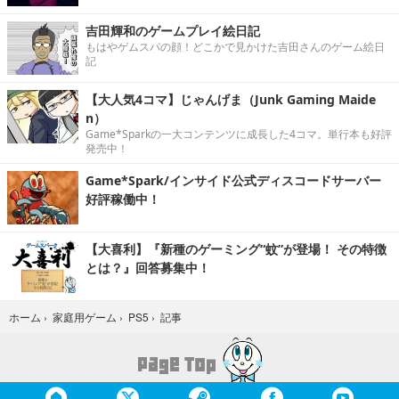
吉田輝和のゲームプレイ絵日記
もはやゲムスパの顔！どこかで見かけた吉田さんのゲーム絵日
記
【大人気4コマ】じゃんげま（Junk Gaming Maide
n）
Game*Sparkの一大コンテンツに成長した4コマ。単行本も好評
発売中！
Game*Spark/インサイド公式ディスコードサーバー
好評稼働中！
【大喜利】『新種のゲーミング“蚊”が登場！ その特徴
とは？』回答募集中！
記事
ホーム
›
家庭用ゲーム
›
PS5
›