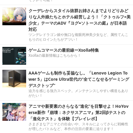
クーデレからスタイル抜群お姉さんまでよりどりみど
りな人外娘たちとホテル経営しよう！「クトゥルフ×美
少女」テーマのADV『ヨグ=ソトースの庭』が日本語
対応
ツンデレドラゴン娘や無口な複眼死神美少女など、属性てんこ
もりのヒロインたちがアツい！
ゲームコマースの最前線ーXsolla特集
Xsollaの最新情報はこちらから！
AAAゲームも制作も妥協なし。「Lenovo Legion To
wer 5」はCore Ultra世代の“全てこなせるゲーミング
デスクトップ”
迫力を感じる強力スペック。メンテナンスしやすい構造もあり
がたい！
アニマや新要素のさらなる“進化”を目撃せよ！HoYov
erse新作『崩壊：ネクサスアニマ』第2回βテストの
「進化テスト」を体験【プレイレポ】
さまざまなアニマとの出会いや、スキルによってさらに戦略性
が増したバトルなど、本作の注目の要素に迫ります！