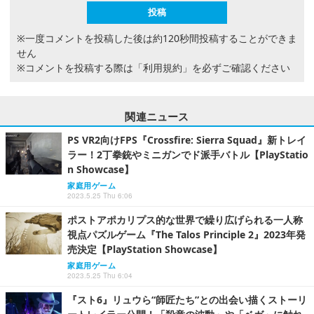
※一度コメントを投稿した後は約120秒間投稿することができま
せん
※コメントを投稿する際は
「利用規約」
を必ずご確認ください
関連ニュース
PS VR2向けFPS『Crossfire: Sierra Squad』新トレイ
ラー！2丁拳銃やミニガンでド派手バトル【PlayStatio
n Showcase】
家庭用ゲーム
2023.5.25 Thu 6:06
ポストアポカリプス的な世界で繰り広げられる一人称
視点パズルゲーム『The Talos Principle 2』2023年発
売決定【PlayStation Showcase】
家庭用ゲーム
2023.5.25 Thu 6:04
『スト6』リュウら“師匠たち”との出会い描くストーリ