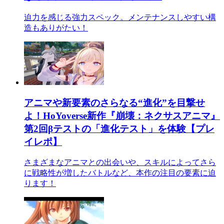
迫力を感じる強力スペック。メンテナンスしやすい構
造もありがたい！
アニマや新要素のさらなる“進化”を目撃せ
よ！HoYoverse新作『崩壊：ネクサスアニマ』
第2回βテストの「進化テスト」を体験【プレ
イレポ】
さまざまなアニマとの出会いや、スキルによってさら
に戦略性が増したバトルなど、本作の注目の要素に迫
ります！