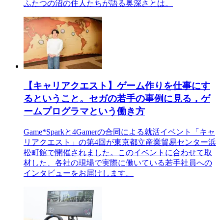
ふたつの沼の住人たちが語る奥深さとは。
【キャリアクエスト】ゲーム作りを仕事にす
るということ。セガの若手の事例に見る，ゲ
ームプログラマという働き方
Game*Sparkと4Gamerの合同による就活イベント「キャ
リアクエスト」の第4回が東京都立産業貿易センター浜
松町館で開催されました。このイベントに合わせて取
材した、各社の現場で実際に働いている若手社員への
インタビューをお届けします。