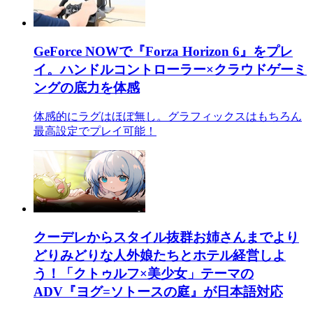
GeForce NOWで『Forza Horizon 6』をプレ
イ。ハンドルコントローラー×クラウドゲーミ
ングの底力を体感
体感的にラグはほぼ無し。グラフィックスはもちろん
最高設定でプレイ可能！
クーデレからスタイル抜群お姉さんまでより
どりみどりな人外娘たちとホテル経営しよ
う！「クトゥルフ×美少女」テーマの
ADV『ヨグ=ソトースの庭』が日本語対応