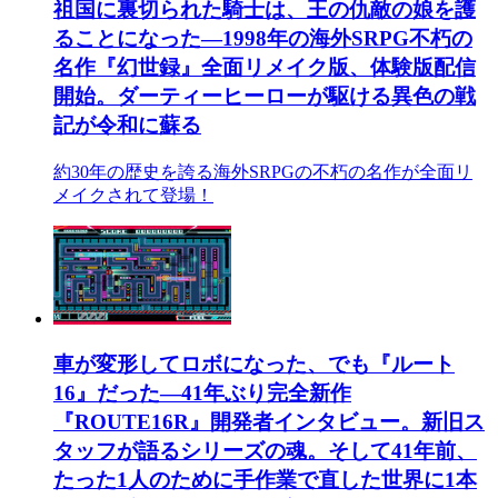
祖国に裏切られた騎士は、王の仇敵の娘を護
ることになった―1998年の海外SRPG不朽の
名作『幻世録』全面リメイク版、体験版配信
開始。ダーティーヒーローが駆ける異色の戦
記が令和に蘇る
約30年の歴史を誇る海外SRPGの不朽の名作が全面リ
メイクされて登場！
車が変形してロボになった、でも『ルート
16』だった―41年ぶり完全新作
『ROUTE16R』開発者インタビュー。新旧ス
タッフが語るシリーズの魂。そして41年前、
たった1人のために手作業で直した世界に1本