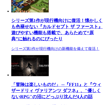
シリーズ第1作が現行機向けに復活！懐かしく
も色褪せない『カルドセプト ザ ファースト』
遊びやすい機能も搭載で、あらためて“原
典”に触れるのにぴったり
シリーズ第1作が現行機向けの新機能を備えて復活！
「冒険は楽しいものだ」 ─『FF11』と『ウィ
ザードリィ ヴァリアンツ ダフネ』、"優しく
ないRPG"の沼にどっぷり沈んだ4人の話