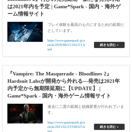
は2021年内を予定 | Game*Spark - 国内・海外ゲ
ーム情報サイト
プレイ体験を最高のものにするための延期だ
としています。
https://www.gamespark.jp/a
rticle/2020/08/11/101211.h
続きを読む »
tml
『Vampire: The Masquerade - Bloodlines 2』
Hardsuit Labsが開発から外れる―発売は2021年
内予定から無期限延期に【UPDATE】 |
Game*Spark - 国内・海外ゲーム情報サイト
過去に二度の延期と組織変更が行われていま
す。
https://www.gamespark.jp/a
rticle/2021/02/23/106323.h
続きを読む »
tml