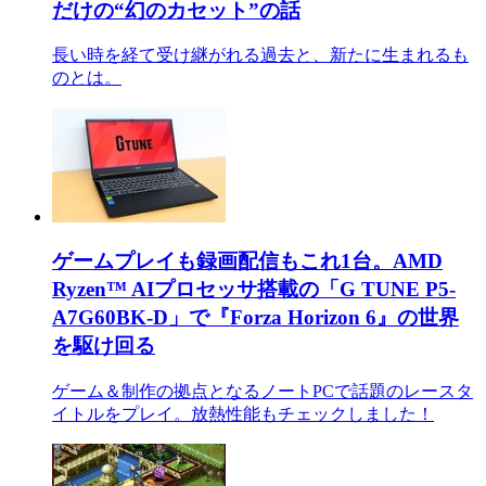
だけの“幻のカセット”の話
長い時を経て受け継がれる過去と、新たに生まれるも
のとは。
ゲームプレイも録画配信もこれ1台。AMD
Ryzen™ AIプロセッサ搭載の「G TUNE P5-
A7G60BK-D」で『Forza Horizon 6』の世界
を駆け回る
ゲーム＆制作の拠点となるノートPCで話題のレースタ
イトルをプレイ。放熱性能もチェックしました！