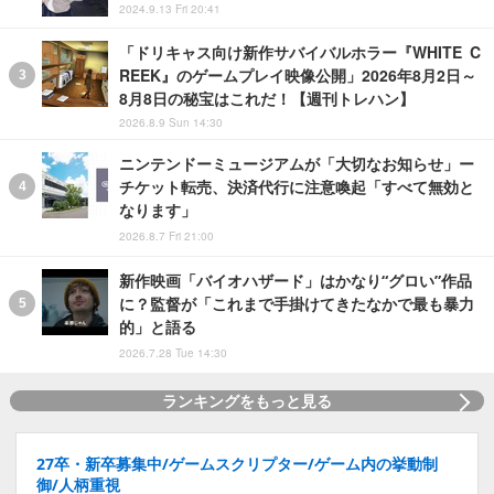
2024.9.13 Fri 20:41
「ドリキャス向け新作サバイバルホラー『WHITE C
REEK』のゲームプレイ映像公開」2026年8月2日～
8月8日の秘宝はこれだ！【週刊トレハン】
2026.8.9 Sun 14:30
ニンテンドーミュージアムが「大切なお知らせ」ー
チケット転売、決済代行に注意喚起「すべて無効と
なります」
2026.8.7 Fri 21:00
新作映画「バイオハザード」はかなり“グロい”作品
に？監督が「これまで手掛けてきたなかで最も暴力
的」と語る
2026.7.28 Tue 14:30
ランキングをもっと見る
27卒・新卒募集中/ゲームスクリプター/ゲーム内の挙動制
御/人柄重視