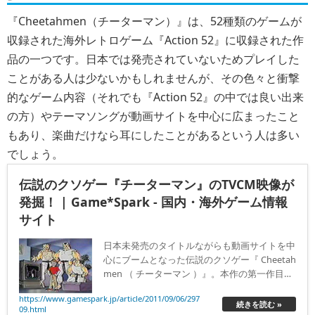
『Cheetahmen（チーターマン）』は、52種類のゲームが
収録された海外レトロゲーム『Action 52』に収録された作
品の一つです。日本では発売されていないためプレイした
ことがある人は少ないかもしれませんが、その色々と衝撃
的なゲーム内容（それでも『Action 52』の中では良い出来
の方）やテーマソングが動画サイトを中心に広まったこと
もあり、楽曲だけなら耳にしたことがあるという人は多い
でしょう。
伝説のクソゲー『チーターマン』のTVCM映像が
発掘！ | Game*Spark - 国内・海外ゲーム情報
サイト
日本未発売のタイトルながらも動画サイトを中
心にブームとなった伝説のクソゲー『 Cheetah
men （ チーターマン ）』。本作の第一作目は
『Action 52』というNESのミニゲームコレクシ
https://www.gamespark.jp/article/2011/09/06/297
ョンに収録されていましたが、その『Action 5
続きを読む »
09.html