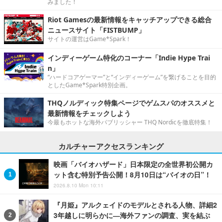
みました！
Riot Gamesの最新情報をキャッチアップできる総合
ニュースサイト「FISTBUMP」
サイトの運営はGame*Spark！
インディーゲーム特化のコーナー「Indie Hype Trai
n」
“ハードコアゲーマー”と“インディーゲーム”を繋げることを目的
としたGame*Spark特別企画。
THQノルディック特集ページでゲムスパのオススメと
最新情報をチェックしよう
今最もホットな海外パブリッシャー THQ Nordicを徹底特集！
カルチャーアクセスランキング
映画「バイオハザード」日本限定の全世界初公開カ
ット含む特別予告公開！8月10日は“バイオの日”！
2026.8.10 Mon 10:11
『月姫』アルクェイドのモデルとされる人物、詳細2
3年越しに明らかに―海外ファンの調査、実を結ぶ