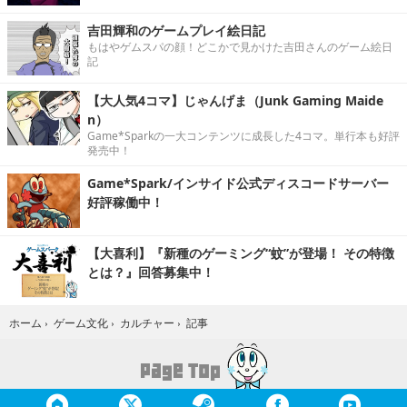
吉田輝和のゲームプレイ絵日記
もはやゲムスパの顔！どこかで見かけた吉田さんのゲーム絵日
記
【大人気4コマ】じゃんげま（Junk Gaming Maide
n）
Game*Sparkの一大コンテンツに成長した4コマ。単行本も好評
発売中！
Game*Spark/インサイド公式ディスコードサーバー
好評稼働中！
【大喜利】『新種のゲーミング“蚊”が登場！ その特徴
とは？』回答募集中！
記事
ホーム
›
ゲーム文化
›
カルチャー
›