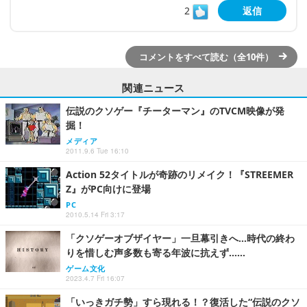
2
返信
コメントをすべて読む（全10件）
関連ニュース
伝説のクソゲー『チーターマン』のTVCM映像が発
掘！
メディア
2011.9.6 Tue 16:10
Action 52タイトルが奇跡のリメイク！『STREEMER
Z』がPC向けに登場
PC
2010.5.14 Fri 3:17
「クソゲーオブザイヤー」一旦幕引きへ…時代の終わ
りを惜しむ声多数も寄る年波に抗えず……
ゲーム文化
2023.4.7 Fri 16:07
「いっきガチ勢」すら現れる！？復活した“伝説のクソ