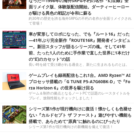
なった―1998年の海外SRPG不朽の名作『幻世録』全
面リメイク版、体験版配信開始。ダーティーヒーロー
が駆ける異色の戦記が令和に蘇る
約30年の歴史を誇る海外SRPGの不朽の名作が全面リメイクされ
て登場！
車が変形してロボになった、でも『ルート16』だった
―41年ぶり完全新作『ROUTE16R』開発者インタビュ
ー。新旧スタッフが語るシリーズの魂。そして41年
前、たった1人のために手作業で直した世界に1本だけ
の“幻のカセット”の話
長い時を経て受け継がれる過去と、新たに生まれるものとは。
ゲームプレイも録画配信もこれ1台。AMD Ryzen™ AI
プロセッサ搭載の「G TUNE P5-A7G60BK-D」で『Fo
rza Horizon 6』の世界を駆け回る
ゲーム＆制作の拠点となるノートPCで話題のレースタイトルを
プレイ。放熱性能もチェックしました！
シリーズ第1作が現行機向けに復活！懐かしくも色褪せ
ない『カルドセプト ザ ファースト』遊びやすい機能も
搭載で、あらためて“原典”に触れるのにぴったり
シリーズ第1作が現行機向けの新機能を備えて復活！