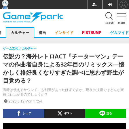
search
menu
料
カルチャー
漫画
インサイド
FISTBUMP
ゲムマイド
ゲーム文化
カルチャー
伝説の？海外レトロACT『チーターマン』テー
マの作曲者自身による32年目のリミックス―懐
かしく格好良くなりすぎた調べに思わず野生が
目覚める？
当時は使えるサウンドにも制限があったはずですが、現在の技術ではどんな楽
曲に仕上がるのでしょうか？
2023.6.12 Mon 17:54
シェア
ポスト
送る