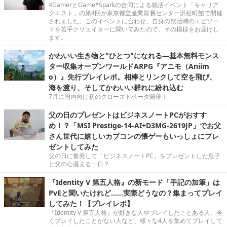
4GamerとGame*Sparkの合同による就活イベント「キャリア
クエスト」の第4回が東京都立産業貿易センター浜松町館で開催
されました。このイベントに合わせ、自身の就活時のエピソー
ドを若手クリエイターに聞いてみたので、その模様をお届けし
ます。
かわいい生き物と"ひとつ"になれる―基本無料モンス
ター収集オープンワールドARPG『アニモ（Aniim
o）』先行プレイレポ。相棒とリンクして空を飛び、
海を渡り、そしてかわいい群れに紛れ込む
7月に国内向け初のクローズドベータ開催！
父の日のプレゼントはビジネスノートPCがおすす
め！？「MSI Prestige-14-AI+D3MG-2619JP」でお父
さん世代に嬉しいカプコンの懐ゲーもいっしょにプレ
ゼントしてみた
父の日に奮発して「ビジネスノートPC」をプレゼントした息子
と父の心温まる一日？
『Identity V 第五人格』の新モード「手記の加筆」は
PvEと聞いたけれど……実際どうなの？集まってプレイ
してみた！【プレイレポ】
『Identity V 第五人格』が好きな人やプレイしたことある人、全
くプレイしたことがない人など、様々な4人を集めてプレイして