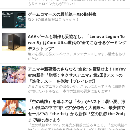
もりのヒロインたちがアツい！
ゲームコマースの最前線ーXsolla特集
Xsollaの最新情報はこちらから！
AAAゲームも制作も妥協なし。「Lenovo Legion To
wer 5」はCore Ultra世代の“全てこなせるゲーミング
デスクトップ”
迫力を感じる強力スペック。メンテナンスしやすい構造もあり
がたい！
アニマや新要素のさらなる“進化”を目撃せよ！HoYov
erse新作『崩壊：ネクサスアニマ』第2回βテストの
「進化テスト」を体験【プレイレポ】
さまざまなアニマとの出会いや、スキルによってさらに戦略性
が増したバトルなど、本作の注目の要素に迫ります！
『空の軌跡』を遊ぶのは「今」がベスト！暑い夏、涼
しい部屋の中で“青い空”が似合う大冒険へ―最安値で
セール中の『the 1st』から新作『空の軌跡 the 2nd』
まで駆け抜けよう
『空の軌跡 the 2nd』の発売が目前に迫る今こそ、『空の軌跡 t
he 1st』から遊び始める絶好のタイミング！ 快適になったゲー