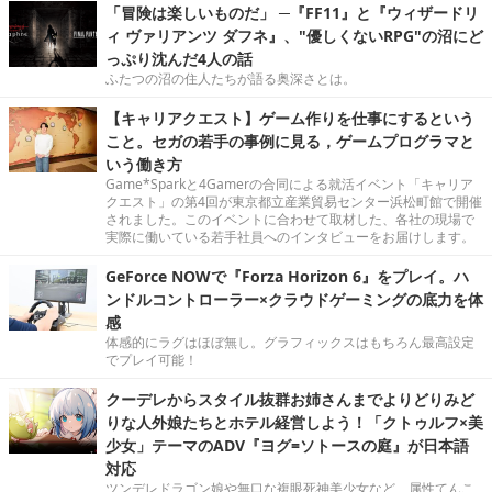
「冒険は楽しいものだ」 ─『FF11』と『ウィザードリ
ィ ヴァリアンツ ダフネ』、"優しくないRPG"の沼にど
っぷり沈んだ4人の話
ふたつの沼の住人たちが語る奥深さとは。
【キャリアクエスト】ゲーム作りを仕事にするという
こと。セガの若手の事例に見る，ゲームプログラマと
いう働き方
Game*Sparkと4Gamerの合同による就活イベント「キャリア
クエスト」の第4回が東京都立産業貿易センター浜松町館で開催
されました。このイベントに合わせて取材した、各社の現場で
実際に働いている若手社員へのインタビューをお届けします。
GeForce NOWで『Forza Horizon 6』をプレイ。ハ
ンドルコントローラー×クラウドゲーミングの底力を体
感
体感的にラグはほぼ無し。グラフィックスはもちろん最高設定
でプレイ可能！
クーデレからスタイル抜群お姉さんまでよりどりみど
りな人外娘たちとホテル経営しよう！「クトゥルフ×美
少女」テーマのADV『ヨグ=ソトースの庭』が日本語
対応
ツンデレドラゴン娘や無口な複眼死神美少女など、属性てんこ