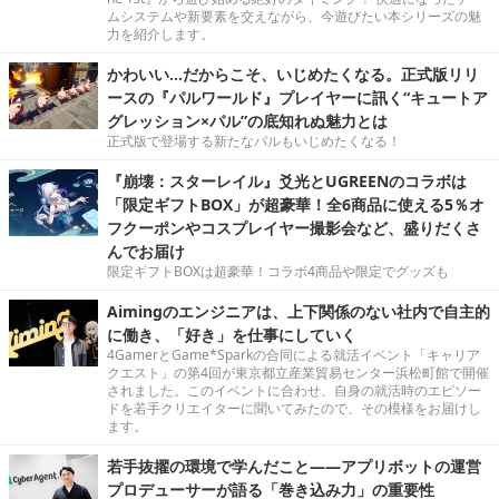
ムシステムや新要素を交えながら、今遊びたい本シリーズの魅
力を紹介します。
かわいい…だからこそ、いじめたくなる。正式版リリ
ースの『パルワールド』プレイヤーに訊く“キュートア
グレッション×パル”の底知れぬ魅力とは
正式版で登場する新たなパルもいじめたくなる！
『崩壊：スターレイル』爻光とUGREENのコラボは
「限定ギフトBOX」が超豪華！全6商品に使える5％オ
フクーポンやコスプレイヤー撮影会など、盛りだくさ
んでお届け
限定ギフトBOXは超豪華！コラボ4商品や限定でグッズも
Aimingのエンジニアは、上下関係のない社内で自主的
に働き、「好き」を仕事にしていく
4GamerとGame*Sparkの合同による就活イベント「キャリア
クエスト」の第4回が東京都立産業貿易センター浜松町館で開催
されました。このイベントに合わせ、自身の就活時のエピソー
ドを若手クリエイターに聞いてみたので、その模様をお届けし
ます。
若手抜擢の環境で学んだこと――アプリボットの運営
プロデューサーが語る「巻き込み力」の重要性