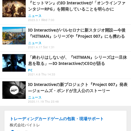
『ヒットマン』のIO Interactiveが「オンラインファ
ンタジーRPG」を開発していることを明らかに
ニュース
2023.3.1 Wed 7:00
IO Interactiveがバルセロナに新スタジオ開設―今後
『HITMAN』シリーズや『Project 007』にも携わる
ニュース
2021.4.17 Sat 1:31
「終わりはしないが、『HITMAN』シリーズは一旦休
息を取る」―IO InteractiveのCEOが語る
PC
2021.4.8 Thu 14:33
IO Interactiveの新プロジェクト『Project 007』発表
―ジェームズ・ボンドが主人公のストーリー
ニュース
2020.11.19 Thu 23:48
トレーディングカードゲームの包装・現場サポート
株式会社バイトレ