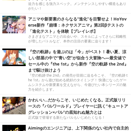
迫力を感じる強力スペック。メンテナンスしやすい構造もあり
がたい！
アニマや新要素のさらなる“進化”を目撃せよ！HoYov
erse新作『崩壊：ネクサスアニマ』第2回βテストの
「進化テスト」を体験【プレイレポ】
さまざまなアニマとの出会いや、スキルによってさらに戦略性
が増したバトルなど、本作の注目の要素に迫ります！
『空の軌跡』を遊ぶのは「今」がベスト！暑い夏、涼
しい部屋の中で“青い空”が似合う大冒険へ―最安値で
セール中の『the 1st』から新作『空の軌跡 the 2nd』
まで駆け抜けよう
『空の軌跡 the 2nd』の発売が目前に迫る今こそ、『空の軌跡 t
he 1st』から遊び始める絶好のタイミング！ 快適になったゲー
ムシステムや新要素を交えながら、今遊びたい本シリーズの魅
力を紹介します。
かわいい…だからこそ、いじめたくなる。正式版リリ
ースの『パルワールド』プレイヤーに訊く“キュートア
グレッション×パル”の底知れぬ魅力とは
正式版で登場する新たなパルもいじめたくなる！
Aimingのエンジニアは、上下関係のない社内で自主的