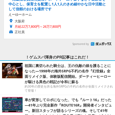
中心とし、保育士を配置し1人1人のきめ細やかな日中活動と
して信頼のおける場所です
えーゆーホーム
大阪府
月給22万7,800円～26万7,800円
正社員
Sponsored by
！ゲムスパ渾身のPR記事はこれだ！
祖国に裏切られた騎士は、王の仇敵の娘を護ることに
なった―1998年の海外SRPG不朽の名作『幻世録』全
面リメイク版、体験版配信開始。ダーティーヒーロー
が駆ける異色の戦記が令和に蘇る
約30年の歴史を誇る海外SRPGの不朽の名作が全面リメイクされ
て登場！
車が変形してロボになった、でも『ルート16』だった
―41年ぶり完全新作『ROUTE16R』開発者インタビュ
ー。新旧スタッフが語るシリーズの魂。そして41年