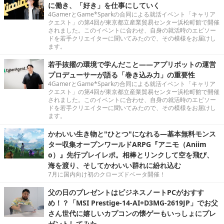
に働き、「好き」を仕事にしていく
4GamerとGame*Sparkの合同による就活イベント「キャリア
クエスト」の第4回が東京都立産業貿易センター浜松町館で開催
されました。このイベントに合わせ、自身の就活時のエピソー
ドを若手クリエイターに聞いてみたので、その模様をお届けし
ます。
若手抜擢の環境で学んだこと――アプリボットの運営
プロデューサーが語る「巻き込み力」の重要性
4GamerとGame*Sparkの合同による就活イベント「キャリア
クエスト」の第4回が東京都立産業貿易センター浜松町館で開催
されました。このイベントに合わせ、自身の就活時のエピソー
ドを若手クリエイターに聞いてみたので、その模様をお届けし
ます。
かわいい生き物と"ひとつ"になれる―基本無料モンス
ター収集オープンワールドARPG『アニモ（Aniim
o）』先行プレイレポ。相棒とリンクして空を飛び、
海を渡り、そしてかわいい群れに紛れ込む
7月に国内向け初のクローズドベータ開催！
父の日のプレゼントはビジネスノートPCがおすす
め！？「MSI Prestige-14-AI+D3MG-2619JP」でお父
さん世代に嬉しいカプコンの懐ゲーもいっしょにプレ
ゼントしてみた