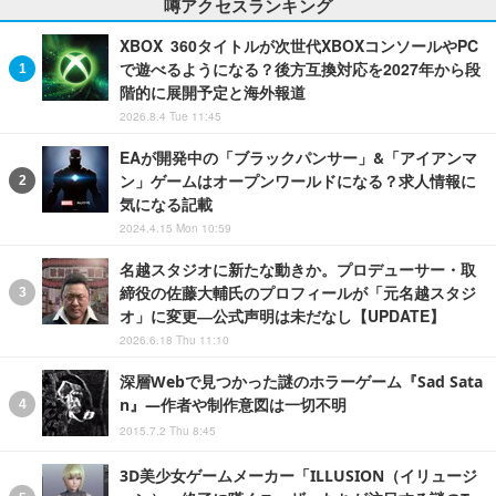
噂アクセスランキング
XBOX 360タイトルが次世代XBOXコンソールやPC
で遊べるようになる？後方互換対応を2027年から段
階的に展開予定と海外報道
2026.8.4 Tue 11:45
EAが開発中の「ブラックパンサー」&「アイアンマ
ン」ゲームはオープンワールドになる？求人情報に
気になる記載
2024.4.15 Mon 10:59
名越スタジオに新たな動きか。プロデューサー・取
締役の佐藤大輔氏のプロフィールが「元名越スタジ
オ」に変更―公式声明は未だなし【UPDATE】
2026.6.18 Thu 11:10
深層Webで見つかった謎のホラーゲーム『Sad Sata
n』―作者や制作意図は一切不明
2015.7.2 Thu 8:45
3D美少女ゲームメーカー「ILLUSION（イリュージ