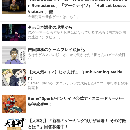
n Remastered』『アークナイツ』『Hell Let Loose:
Vietnam』他
今週発売の新作ゲームはこちら。
有志日本語化の現場から
PCゲーマーなら何かとお世話になっているであろう有志翻訳者
に連続インタビュー。
吉田輝和のゲームプレイ絵日記
もはやゲムスパの顔！どこかで見かけた吉田さんのゲーム絵日
記
【大人気4コマ】じゃんげま（Junk Gaming Maide
n）
Game*Sparkの一大コンテンツに成長した4コマ。単行本も好評
発売中！
Game*Spark/インサイド公式ディスコードサーバー
好評稼働中！
【大喜利】『新種のゲーミング“蚊”が登場！ その特徴
とは？』回答募集中！