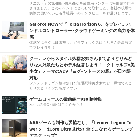
クエスト」の第4回が東京都立産業貿易センター浜松町館で開催
されました。このイベントに合わせて取材した、各社の現場で
実際に働いている若手社員へのインタビューをお届けします。
GeForce NOWで『Forza Horizon 6』をプレイ。ハ
ンドルコントローラー×クラウドゲーミングの底力を体
感
体感的にラグはほぼ無し。グラフィックスはもちろん最高設定
でプレイ可能！
クーデレからスタイル抜群お姉さんまでよりどりみど
りな人外娘たちとホテル経営しよう！「クトゥルフ×美
少女」テーマのADV『ヨグ=ソトースの庭』が日本語
対応
ツンデレドラゴン娘や無口な複眼死神美少女など、属性てんこ
もりのヒロインたちがアツい！
ゲームコマースの最前線ーXsolla特集
Xsollaの最新情報はこちらから！
AAAゲームも制作も妥協なし。「Lenovo Legion To
wer 5」はCore Ultra世代の“全てこなせるゲーミング
デスクトップ”