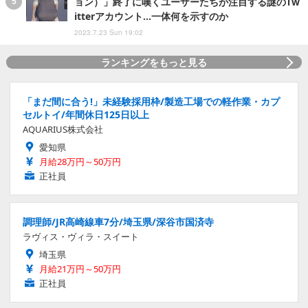
ョン）」終了に嘆くユーザーたちが注目する謎のTw
itterアカウント…一体何を示すのか
2023.7.23 Sun 19:02
ランキングをもっと見る
「まだ間に合う!」未経験採用枠/製造工場での軽作業・カプ
セルトイ/年間休日125日以上
AQUARIUS株式会社
愛知県
月給28万円～50万円
正社員
調理師/JR高崎線車7分/埼玉県/深谷市国済寺
ラヴィス・ヴィラ・スイート
埼玉県
月給21万円～50万円
正社員