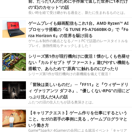
前、たった1人のために手作業で直した世界に1本だけ
の“幻のカセット”の話
長い時を経て受け継がれる過去と、新たに生まれるものとは。
ゲームプレイも録画配信もこれ1台。AMD Ryzen™ AI
プロセッサ搭載の「G TUNE P5-A7G60BK-D」で『Fo
rza Horizon 6』の世界を駆け回る
ゲーム＆制作の拠点となるノートPCで話題のレースタイトルを
プレイ。放熱性能もチェックしました！
シリーズ第1作が現行機向けに復活！懐かしくも色褪せ
ない『カルドセプト ザ ファースト』遊びやすい機能も
搭載で、あらためて“原典”に触れるのにぴったり
シリーズ第1作が現行機向けの新機能を備えて復活！
「冒険は楽しいものだ」 ─『FF11』と『ウィザードリ
ィ ヴァリアンツ ダフネ』、"優しくないRPG"の沼にど
っぷり沈んだ4人の話
ふたつの沼の住人たちが語る奥深さとは。
【キャリアクエスト】ゲーム作りを仕事にするという
こと。セガの若手の事例に見る，ゲームプログラマと
いう働き方
Game*Sparkと4Gamerの合同による就活イベント「キャリア