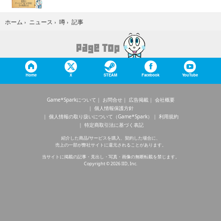
記事
ホーム
›
ニュース
›
噂
›
Home
X
STEAM
Facebook
YouTube
Game*Sparkについて
お問合せ
広告掲載
会社概要
個人情報保護方針
個人情報の取り扱いについて（Game*Spark）
利用規約
特定商取引法に基づく表記
紹介した商品/サービスを購入、契約した場合に、
売上の一部が弊社サイトに還元されることがあります。
当サイトに掲載の記事・見出し・写真・画像の無断転載を禁じます。
Copyright © 2026 IID, Inc.