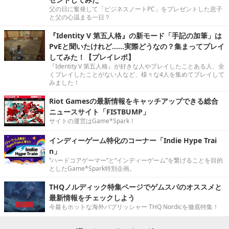
父の日に奮発して「ビジネスノートPC」をプレゼントした息子
と父の心温まる一日？
『Identity V 第五人格』の新モード「手記の加筆」は
PvEと聞いたけれど……実際どうなの？集まってプレイ
してみた！【プレイレポ】
『Identity V 第五人格』が好きな人やプレイしたことある人、全
くプレイしたことがない人など、様々な4人を集めてプレイして
みました！
Riot Gamesの最新情報をキャッチアップできる総合
ニュースサイト「FISTBUMP」
サイトの運営はGame*Spark！
インディーゲーム特化のコーナー「Indie Hype Trai
n」
“ハードコアゲーマー”と“インディーゲーム”を繋げることを目的
としたGame*Spark特別企画。
THQノルディック特集ページでゲムスパのオススメと
最新情報をチェックしよう
今最もホットな海外パブリッシャー THQ Nordicを徹底特集！