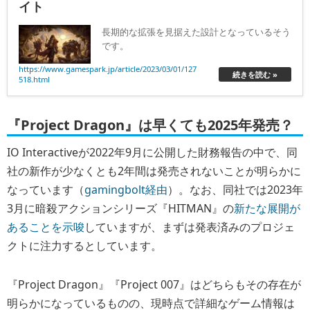
イト
長期的な拡張を見据えた設計となっているそう
です。
https://www.gamespark.jp/article/2023/03/01/127
続きを読む »
518.html
『Project Dragon』は早くても2025年発売？
IO Interactiveが2022年9月に公開した財務報告の中で、同
社の新作が少なくとも2年間は発売されないことが明らかに
なっています（
gamingbolt経由
）。なお、同社では2023年
3月に暗殺アクションシリーズ『HITMAN』の
新たな展開が
あることを示唆
していますが、まずは発表済みのプロジェ
クトに注力するとしています。
『Project Dragon』『Project 007』はどちらもその存在が
明らかになっているものの、現時点で詳細なゲーム情報は