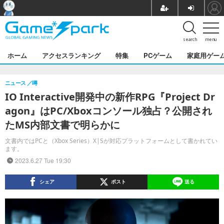
search
menu
ホーム
アクセスランキング
特集
PCゲーム
家庭用ゲー
ニュース
噂
IO Interactive開発中の新作RPG『Project Dr
agon』はPC/Xboxコンソール独占？公開され
たMS内部文書で明らかに
文書内ではPCと（Xbox Series）X|Sが対応プラットフォームとして書かれてい
ます。
2023.6.27 Tue 19:30
シェア
ポスト
送る