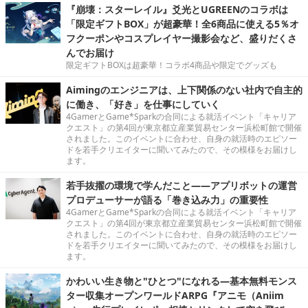
『崩壊：スターレイル』爻光とUGREENのコラボは
「限定ギフトBOX」が超豪華！全6商品に使える5％オ
フクーポンやコスプレイヤー撮影会など、盛りだくさ
んでお届け
限定ギフトBOXは超豪華！コラボ4商品や限定でグッズも
Aimingのエンジニアは、上下関係のない社内で自主的
に働き、「好き」を仕事にしていく
4GamerとGame*Sparkの合同による就活イベント「キャリア
クエスト」の第4回が東京都立産業貿易センター浜松町館で開催
されました。このイベントに合わせ、自身の就活時のエピソー
ドを若手クリエイターに聞いてみたので、その模様をお届けし
ます。
若手抜擢の環境で学んだこと――アプリボットの運営
プロデューサーが語る「巻き込み力」の重要性
4GamerとGame*Sparkの合同による就活イベント「キャリア
クエスト」の第4回が東京都立産業貿易センター浜松町館で開催
されました。このイベントに合わせ、自身の就活時のエピソー
ドを若手クリエイターに聞いてみたので、その模様をお届けし
ます。
かわいい生き物と"ひとつ"になれる―基本無料モンス
ター収集オープンワールドARPG『アニモ（Aniim