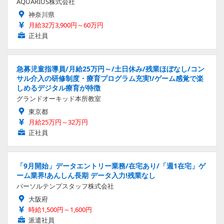
AQUARIUS株式会社
神奈川県
月給32万3,900円～60万円
正社員
急募児童指導員/月給25万円～/土日休み/残業ほぼなし/コン
サル介入の研修制度・療育プログラム充実!/ゲーム感覚で楽
しめるデジタル療育が特徴
グランドオーキッド本所教室
東京都
月給25万円～32万円
正社員
「9月開始」データエントリー業務/在宅あり/「週1在宅」ゲ
ーム業界!あんしん長期 データ入力!残業なし
パーソルテンプスタッフ株式会社
大阪府
時給1,500円～1,600円
派遣社員