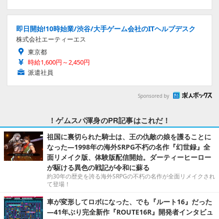
即日開始!10時始業/渋谷/大手ゲーム会社のITヘルプデスク
株式会社エーティーエス
東京都
時給1,600円～2,450円
派遣社員
Sponsored by
！ゲムスパ渾身のPR記事はこれだ！
祖国に裏切られた騎士は、王の仇敵の娘を護ることに
なった―1998年の海外SRPG不朽の名作『幻世録』全
面リメイク版、体験版配信開始。ダーティーヒーロー
が駆ける異色の戦記が令和に蘇る
約30年の歴史を誇る海外SRPGの不朽の名作が全面リメイクされ
て登場！
車が変形してロボになった、でも『ルート16』だった
―41年ぶり完全新作『ROUTE16R』開発者インタビュ