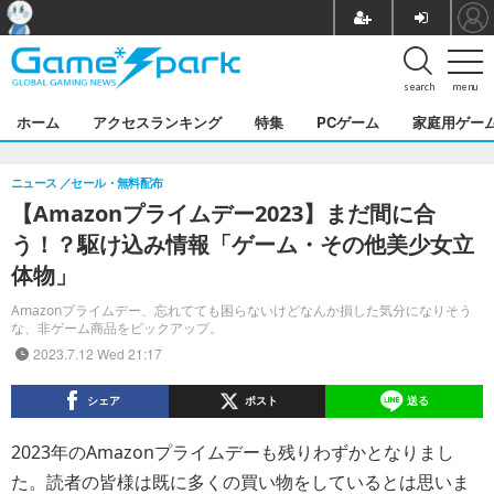
search
menu
ホーム
アクセスランキング
特集
PCゲーム
家庭用ゲー
ニュース
セール・無料配布
【Amazonプライムデー2023】まだ間に合
う！？駆け込み情報「ゲーム・その他美少女立
体物」
Amazonプライムデー、忘れてても困らないけどなんか損した気分になりそう
な、非ゲーム商品をピックアップ。
2023.7.12 Wed 21:17
シェア
ポスト
送る
2023年のAmazonプライムデーも残りわずかとなりまし
た。読者の皆様は既に多くの買い物をしているとは思いま