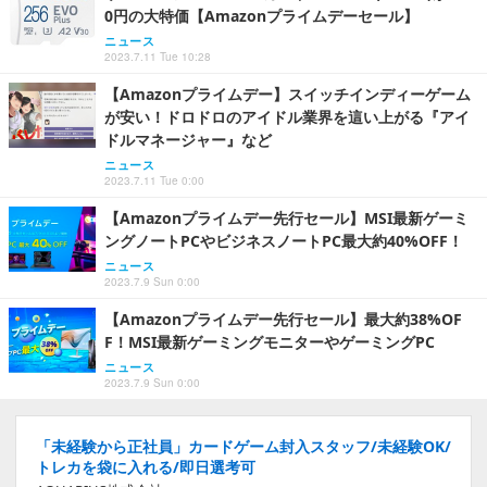
0円の大特価【Amazonプライムデーセール】
ニュース
2023.7.11 Tue 10:28
【Amazonプライムデー】スイッチインディーゲーム
が安い！ドロドロのアイドル業界を這い上がる『アイ
ドルマネージャー』など
ニュース
2023.7.11 Tue 0:00
【Amazonプライムデー先行セール】MSI最新ゲーミ
ングノートPCやビジネスノートPC最大約40%OFF！
ニュース
2023.7.9 Sun 0:00
【Amazonプライムデー先行セール】最大約38%OF
F！MSI最新ゲーミングモニターやゲーミングPC
ニュース
2023.7.9 Sun 0:00
「未経験から正社員」カードゲーム封入スタッフ/未経験OK/
トレカを袋に入れる/即日選考可