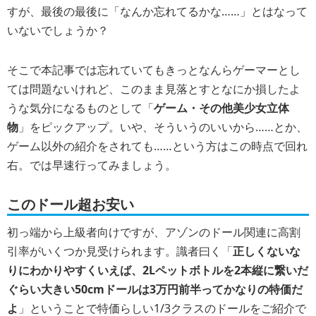
すが、最後の最後に「なんか忘れてるかな……」とはなって
いないでしょうか？
そこで本記事では忘れていてもきっとなんらゲーマーとし
ては問題ないけれど、このまま見落とすとなにか損したよ
うな気分になるものとして「
ゲーム・その他美少女立体
物
」をピックアップ。いや、そういうのいいから……とか、
ゲーム以外の紹介をされても……という方はこの時点で回れ
右。では早速行ってみましょう。
このドール超お安い
初っ端から上級者向けですが、アゾンのドール関連に高割
引率がいくつか見受けられます。識者曰く「
正しくないな
りにわかりやすくいえば、2Lペットボトルを2本縦に繋いだ
ぐらい大きい50cmドールは3万円前半ってかなりの特価だ
よ
」ということで特価らしい1/3クラスのドールをご紹介で