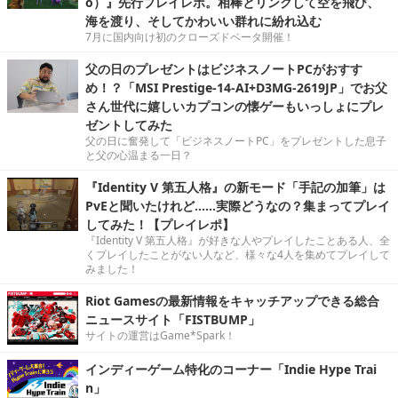
o）』先行プレイレポ。相棒とリンクして空を飛び、
海を渡り、そしてかわいい群れに紛れ込む
7月に国内向け初のクローズドベータ開催！
父の日のプレゼントはビジネスノートPCがおすす
め！？「MSI Prestige-14-AI+D3MG-2619JP」でお父
さん世代に嬉しいカプコンの懐ゲーもいっしょにプレ
ゼントしてみた
父の日に奮発して「ビジネスノートPC」をプレゼントした息子
と父の心温まる一日？
『Identity V 第五人格』の新モード「手記の加筆」は
PvEと聞いたけれど……実際どうなの？集まってプレイ
してみた！【プレイレポ】
『Identity V 第五人格』が好きな人やプレイしたことある人、全
くプレイしたことがない人など、様々な4人を集めてプレイして
みました！
Riot Gamesの最新情報をキャッチアップできる総合
ニュースサイト「FISTBUMP」
サイトの運営はGame*Spark！
インディーゲーム特化のコーナー「Indie Hype Trai
n」