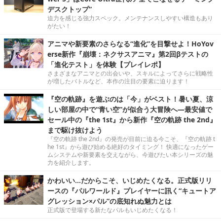
デスクトップ”
迫力を感じる強力スペック。メンテナンスしやすい構造もあり
がたい！
アニマや新要素のさらなる“進化”を目撃せよ！HoYov
erse新作『崩壊：ネクサスアニマ』第2回βテストの
「進化テスト」を体験【プレイレポ】
さまざまなアニマとの出会いや、スキルによってさらに戦略性
が増したバトルなど、本作の注目の要素に迫ります！
『空の軌跡』を遊ぶのは「今」がベスト！暑い夏、涼
しい部屋の中で“青い空”が似合う大冒険へ―最安値で
セール中の『the 1st』から新作『空の軌跡 the 2nd』
まで駆け抜けよう
『空の軌跡 the 2nd』の発売が目前に迫る今こそ、『空の軌跡 t
he 1st』から遊び始める絶好のタイミング！ 快適になったゲー
ムシステムや新要素を交えながら、今遊びたい本シリーズの魅
力を紹介します。
かわいい…だからこそ、いじめたくなる。正式版リリ
ースの『パルワールド』プレイヤーに訊く“キュートア
グレッション×パル”の底知れぬ魅力とは
正式版で登場する新たなパルもいじめたくなる！