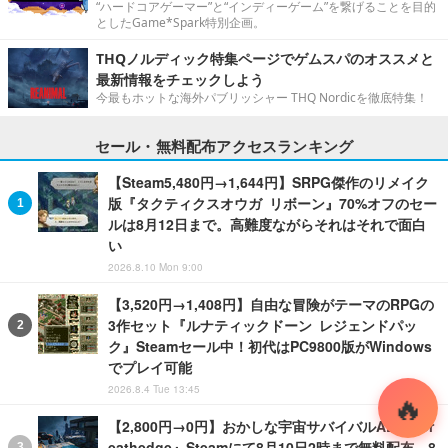
“ハードコアゲーマー”と“インディーゲーム”を繋げることを目的
としたGame*Spark特別企画。
THQノルディック特集ページでゲムスパのオススメと
最新情報をチェックしよう
今最もホットな海外パブリッシャー THQ Nordicを徹底特集！
セール・無料配布アクセスランキング
【Steam5,480円→1,644円】SRPG傑作のリメイク
版『タクティクスオウガ リボーン』70%オフのセー
ルは8月12日まで。高難度ながらそれはそれで面白
い
2026.8.10 Mon 9:00
【3,520円→1,408円】自由な冒険がテーマのRPGの
3作セット『ルナティックドーン レジェンドパッ
ク』Steamセール中！初代はPC9800版がWindows
でプレイ可能
2026.8.4 Tue 13:45
【2,800円→0円】おかしな宇宙サバイバルADV『Br
eathedge』Steamにて8月10日2時まで無料配布―8