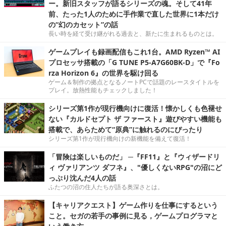
ー。新旧スタッフが語るシリーズの魂。そして41年
前、たった1人のために手作業で直した世界に1本だけ
の“幻のカセット”の話
長い時を経て受け継がれる過去と、新たに生まれるものとは。
ゲームプレイも録画配信もこれ1台。AMD Ryzen™ AI
プロセッサ搭載の「G TUNE P5-A7G60BK-D」で『Fo
rza Horizon 6』の世界を駆け回る
ゲーム＆制作の拠点となるノートPCで話題のレースタイトルを
プレイ。放熱性能もチェックしました！
シリーズ第1作が現行機向けに復活！懐かしくも色褪せ
ない『カルドセプト ザ ファースト』遊びやすい機能も
搭載で、あらためて“原典”に触れるのにぴったり
シリーズ第1作が現行機向けの新機能を備えて復活！
「冒険は楽しいものだ」 ─『FF11』と『ウィザードリ
ィ ヴァリアンツ ダフネ』、"優しくないRPG"の沼にど
っぷり沈んだ4人の話
ふたつの沼の住人たちが語る奥深さとは。
【キャリアクエスト】ゲーム作りを仕事にするという
こと。セガの若手の事例に見る，ゲームプログラマと