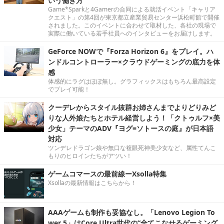
いう働き方
Game*Sparkと4Gamerの合同による就活イベント「キャリア
クエスト」の第4回が東京都立産業貿易センター浜松町館で開催
されました。このイベントに合わせて取材した、各社の現場で
実際に働いている若手社員へのインタビューをお届けします。
GeForce NOWで『Forza Horizon 6』をプレイ。ハ
ンドルコントローラー×クラウドゲーミングの底力を体
感
体感的にラグはほぼ無し。グラフィックスはもちろん最高設定
でプレイ可能！
クーデレからスタイル抜群お姉さんまでよりどりみど
りな人外娘たちとホテル経営しよう！「クトゥルフ×美
少女」テーマのADV『ヨグ=ソトースの庭』が日本語
対応
ツンデレドラゴン娘や無口な複眼死神美少女など、属性てんこ
もりのヒロインたちがアツい！
ゲームコマースの最前線ーXsolla特集
Xsollaの最新情報はこちらから！
AAAゲームも制作も妥協なし。「Lenovo Legion To
wer 5」はCore Ultra世代の“全てこなせるゲーミング