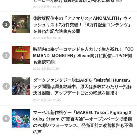
ヒーローが駆ける異色の戦記が令和に蘇る
2026.8.8 Sat 18:00
体験版配信中の『アノマリス／ANOMALITH』ウィ
ッシュリスト7万件突破！「6万件記念コンテンツ」
を兼ねた記念映像も公開
2026.8.8 Sat 16:45
時間内に格ゲーコマンドを入力して生き残れ！『CO
MMAND MONSTER』Steam向けに配信―1P/2P側
も選択可能
2026.8.8 Sat 0:30
ダークファンタジー脱出ARPG『Mistfall Hunter』
ラグ問題は調査継続中。原因は多岐にわたり一括解
決は困難、アップデートごとの軽減を目指す
2026.8.8 Sat 15:45
マーベル新作格ゲー『MARVEL Tōkon: Fighting S
ouls』Steamで“賛否両論”―オープンベータで指摘
のPC版パフォーマンス、発売直前に改善報告も不満
の声