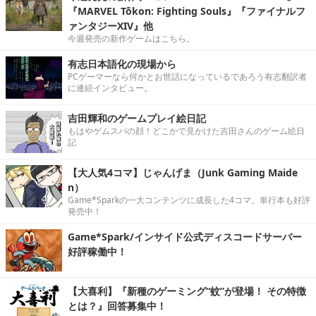
『MARVEL Tōkon: Fighting Souls』『ファイナルフ
ァンタジーXIV』他
今週発売の新作ゲームはこちら。
有志日本語化の現場から
PCゲーマーなら何かとお世話になっているであろう有志翻訳者
に連続インタビュー。
吉田輝和のゲームプレイ絵日記
もはやゲムスパの顔！どこかで見かけた吉田さんのゲーム絵日
記
【大人気4コマ】じゃんげま（Junk Gaming Maide
n）
Game*Sparkの一大コンテンツに成長した4コマ。単行本も好評
発売中！
Game*Spark/インサイド公式ディスコードサーバー
好評稼働中！
【大喜利】『新種のゲーミング“蚊”が登場！ その特徴
とは？』回答募集中！