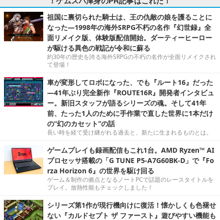
！ゲムスパ渾身のPR記事はこれだ！
祖国に裏切られた騎士は、王の仇敵の娘を護ることに
なった―1998年の海外SRPG不朽の名作『幻世録』全
面リメイク版、体験版配信開始。ダーティーヒーロー
が駆ける異色の戦記が令和に蘇る
約30年の歴史を誇る海外SRPGの不朽の名作が全面リメイクされ
て登場！
車が変形してロボになった、でも『ルート16』だった
―41年ぶり完全新作『ROUTE16R』開発者インタビュ
ー。新旧スタッフが語るシリーズの魂。そして41年
前、たった1人のために手作業で直した世界に1本だけ
の“幻のカセット”の話
長い時を経て受け継がれる過去と、新たに生まれるものとは。
ゲームプレイも録画配信もこれ1台。AMD Ryzen™ AI
プロセッサ搭載の「G TUNE P5-A7G60BK-D」で『Fo
rza Horizon 6』の世界を駆け回る
ゲーム＆制作の拠点となるノートPCで話題のレースタイトルを
プレイ。放熱性能もチェックしました！
シリーズ第1作が現行機向けに復活！懐かしくも色褪せ
ない『カルドセプト ザ ファースト』遊びやすい機能も