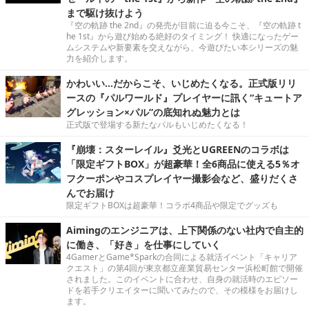
まで駆け抜けよう
『空の軌跡 the 2nd』の発売が目前に迫る今こそ、『空の軌跡 t
he 1st』から遊び始める絶好のタイミング！ 快適になったゲー
ムシステムや新要素を交えながら、今遊びたい本シリーズの魅
力を紹介します。
かわいい…だからこそ、いじめたくなる。正式版リリ
ースの『パルワールド』プレイヤーに訊く“キュートア
グレッション×パル”の底知れぬ魅力とは
正式版で登場する新たなパルもいじめたくなる！
『崩壊：スターレイル』爻光とUGREENのコラボは
「限定ギフトBOX」が超豪華！全6商品に使える5％オ
フクーポンやコスプレイヤー撮影会など、盛りだくさ
んでお届け
限定ギフトBOXは超豪華！コラボ4商品や限定でグッズも
Aimingのエンジニアは、上下関係のない社内で自主的
に働き、「好き」を仕事にしていく
4GamerとGame*Sparkの合同による就活イベント「キャリア
クエスト」の第4回が東京都立産業貿易センター浜松町館で開催
されました。このイベントに合わせ、自身の就活時のエピソー
ドを若手クリエイターに聞いてみたので、その模様をお届けし
ます。