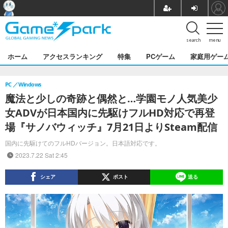
search
menu
ホーム
アクセスランキング
特集
PCゲーム
家庭用ゲー
PC
Windows
魔法と少しの奇跡と偶然と…学園モノ人気美少
女ADVが日本国内に先駆けフルHD対応で再登
場『サノバウィッチ』7月21日よりSteam配信
国内に先駆けてのフルHDバージョン。日本語対応です。
2023.7.22 Sat 2:45
シェア
ポスト
送る