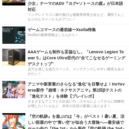
少女」テーマのADV『ヨグ=ソトースの庭』が日本語
対応
ツンデレドラゴン娘や無口な複眼死神美少女など、属性てんこ
もりのヒロインたちがアツい！
ゲームコマースの最前線ーXsolla特集
Xsollaの最新情報はこちらから！
AAAゲームも制作も妥協なし。「Lenovo Legion To
wer 5」はCore Ultra世代の“全てこなせるゲーミング
デスクトップ”
迫力を感じる強力スペック。メンテナンスしやすい構造もあり
がたい！
アニマや新要素のさらなる“進化”を目撃せよ！HoYov
erse新作『崩壊：ネクサスアニマ』第2回βテストの
「進化テスト」を体験【プレイレポ】
さまざまなアニマとの出会いや、スキルによってさらに戦略性
が増したバトルなど、本作の注目の要素に迫ります！
『空の軌跡』を遊ぶのは「今」がベスト！暑い夏、涼
しい部屋の中で“青い空”が似合う大冒険へ―最安値で
セール中の『the 1st』から新作『空の軌跡 the 2nd』