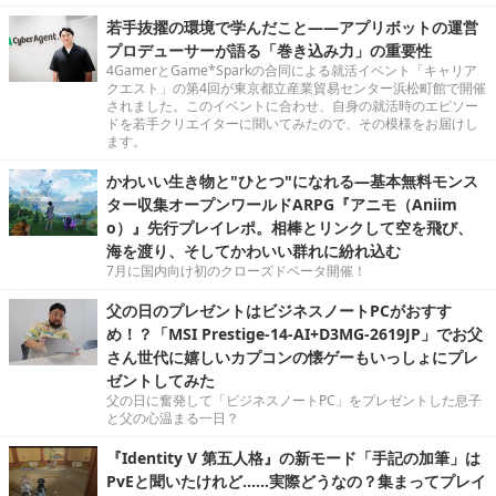
若手抜擢の環境で学んだこと――アプリボットの運営
プロデューサーが語る「巻き込み力」の重要性
4GamerとGame*Sparkの合同による就活イベント「キャリア
クエスト」の第4回が東京都立産業貿易センター浜松町館で開催
されました。このイベントに合わせ、自身の就活時のエピソー
ドを若手クリエイターに聞いてみたので、その模様をお届けし
ます。
かわいい生き物と"ひとつ"になれる―基本無料モンス
ター収集オープンワールドARPG『アニモ（Aniim
o）』先行プレイレポ。相棒とリンクして空を飛び、
海を渡り、そしてかわいい群れに紛れ込む
7月に国内向け初のクローズドベータ開催！
父の日のプレゼントはビジネスノートPCがおすす
め！？「MSI Prestige-14-AI+D3MG-2619JP」でお父
さん世代に嬉しいカプコンの懐ゲーもいっしょにプレ
ゼントしてみた
父の日に奮発して「ビジネスノートPC」をプレゼントした息子
と父の心温まる一日？
『Identity V 第五人格』の新モード「手記の加筆」は
PvEと聞いたけれど……実際どうなの？集まってプレイ