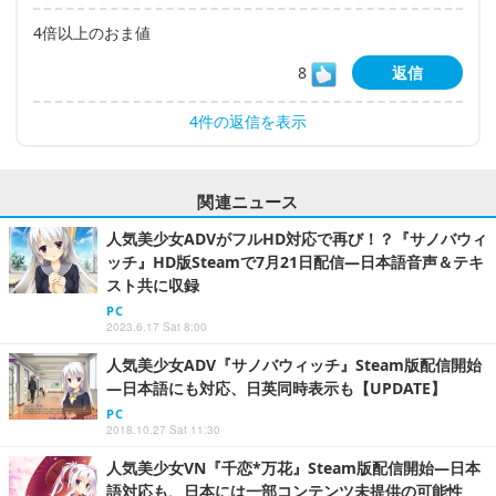
4倍以上のおま値
8
返信
4件の返信を表示
関連ニュース
人気美少女ADVがフルHD対応で再び！？『サノバウィ
ッチ』HD版Steamで7月21日配信―日本語音声＆テキ
スト共に収録
PC
2023.6.17 Sat 8:00
人気美少女ADV『サノバウィッチ』Steam版配信開始
―日本語にも対応、日英同時表示も【UPDATE】
PC
2018.10.27 Sat 11:30
人気美少女VN『千恋*万花』Steam版配信開始―日本
語対応も、日本には一部コンテンツ未提供の可能性