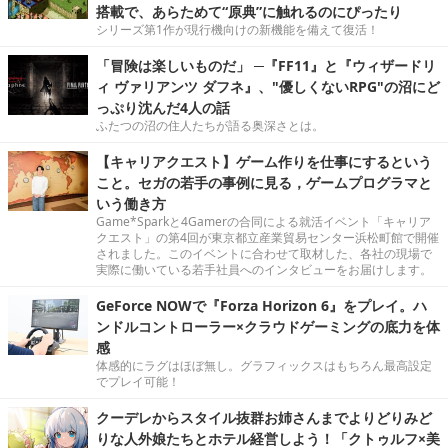
搭載で、あらためて“原典”に触れるのにぴったり
シリーズ第1作が現行機向けの新機能を備えて復活！
「冒険は楽しいものだ」 ─『FF11』と『ウィザードリ
ィ ヴァリアンツ ダフネ』、"優しくないRPG"の沼にど
っぷり沈んだ4人の話
ふたつの沼の住人たちが語る奥深さとは。
【キャリアクエスト】ゲーム作りを仕事にするという
こと。セガの若手の事例に見る，ゲームプログラマと
いう働き方
Game*Sparkと4Gamerの合同による就活イベント「キャリア
クエスト」の第4回が東京都立産業貿易センター浜松町館で開催
されました。このイベントに合わせて取材した、各社の現場で
実際に働いている若手社員へのインタビューをお届けします。
GeForce NOWで『Forza Horizon 6』をプレイ。ハ
ンドルコントローラー×クラウドゲーミングの底力を体
感
体感的にラグはほぼ無し。グラフィックスはもちろん最高設定
でプレイ可能！
クーデレからスタイル抜群お姉さんまでよりどりみど
りな人外娘たちとホテル経営しよう！「クトゥルフ×美