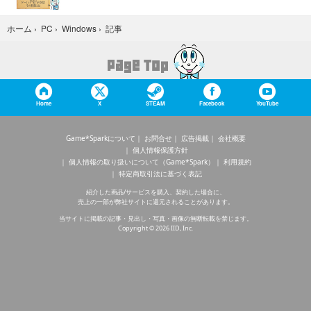
記事
ホーム
›
PC
›
Windows
›
Home
X
STEAM
Facebook
YouTube
Game*Sparkについて
お問合せ
広告掲載
会社概要
個人情報保護方針
個人情報の取り扱いについて（Game*Spark）
利用規約
特定商取引法に基づく表記
紹介した商品/サービスを購入、契約した場合に、
売上の一部が弊社サイトに還元されることがあります。
当サイトに掲載の記事・見出し・写真・画像の無断転載を禁じます。
Copyright © 2026 IID, Inc.