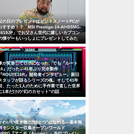
父の日のプレゼントはビジネスノートPCが
おすすめ！？「MSI Prestige-14-AI+D3MG-
2619JP」でお父さん世代に嬉しいカプコン
の懐ゲーもいっしょにプレゼントしてみた
車が変形してロボになった、でも『ルート
16』だった―41年ぶり完全新作
『ROUTE16R』開発者インタビュー。新旧
スタッフが語るシリーズの魂。そして41年
前、たった1人のために手作業で直した世界
に1本だけの“幻のカセット”の話
かわいい生き物と"ひとつ"になれる―基本無
料モンスター収集オープンワールド
ARPG『アニモ（Aniimo）』先行プレイレ