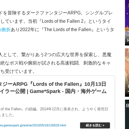
ドを冒険するダークファンタジーARPG。シングルプレ
す。当初『Lords of the Fallen 2』というタイ
余曲折
あり2022年に『The Lords of the Fallen』というタ
人として、繋がりあう2つの広大な世界を探索し、悪魔
壮絶なボス戦や腕前が試される高速戦闘、刺激的なキャ
待ち受けています。
PG『Lords of the Fallen』10月13日
公開 | Game*Spark - 国内・海外ゲーム
s of the Fallen』の続編。2014年12月に発表され、ようやく発売日
しました。
ww.gamespark.jp/article/2023/05/18/130029.html
続きを読む »