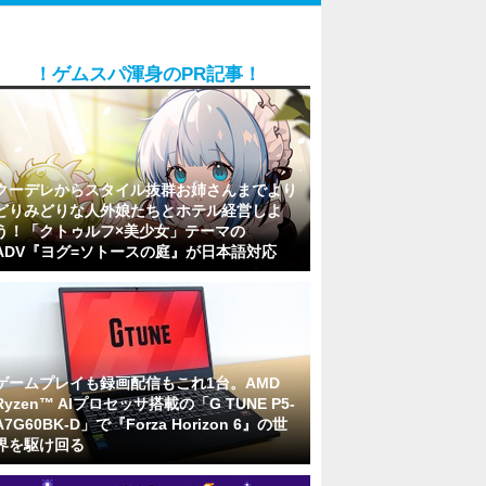
！ゲムスパ渾身のPR記事！
クーデレからスタイル抜群お姉さんまでより
どりみどりな人外娘たちとホテル経営しよ
う！「クトゥルフ×美少女」テーマの
ADV『ヨグ=ソトースの庭』が日本語対応
ゲームプレイも録画配信もこれ1台。AMD
Ryzen™ AIプロセッサ搭載の「G TUNE P5-
A7G60BK-D」で『Forza Horizon 6』の世
界を駆け回る