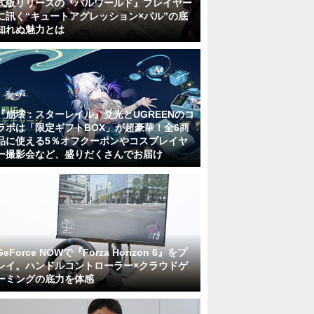
式版リリースの『パルワールド』プレイヤー
に訊く“キュートアグレッション×パル”の底
知れぬ魅力とは
『崩壊：スターレイル』爻光とUGREENのコ
ラボは「限定ギフトBOX」が超豪華！全6商
品に使える5％オフクーポンやコスプレイヤ
ー撮影会など、盛りだくさんでお届け
GeForce NOWで『Forza Horizon 6』をプ
レイ。ハンドルコントローラー×クラウドゲ
ーミングの底力を体感