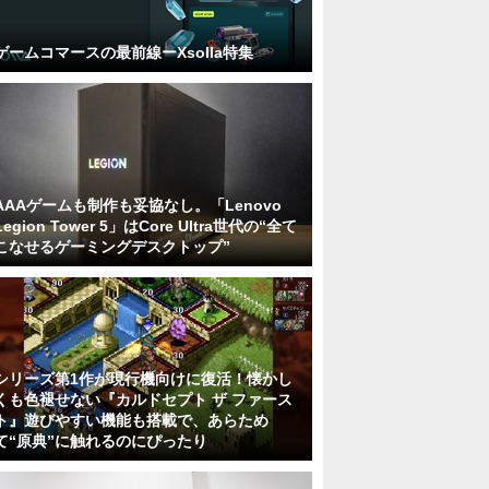
ゲームコマースの最前線ーXsolla特集
AAAゲームも制作も妥協なし。「Lenovo
Legion Tower 5」はCore Ultra世代の“全て
こなせるゲーミングデスクトップ”
シリーズ第1作が現行機向けに復活！懐かし
くも色褪せない『カルドセプト ザ ファース
ト』遊びやすい機能も搭載で、あらため
て“原典”に触れるのにぴったり