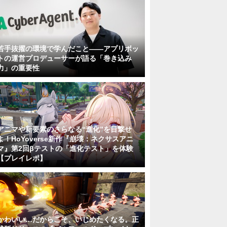
若手抜擢の環境で学んだこと――アプリボッ
トの運営プロデューサーが語る「巻き込み
力」の重要性
アニマや新要素のさらなる“進化”を目撃せ
よ！HoYoverse新作『崩壊：ネクサスアニ
マ』第2回βテストの「進化テスト」を体験
【プレイレポ】
かわいい…だからこそ、いじめたくなる。正