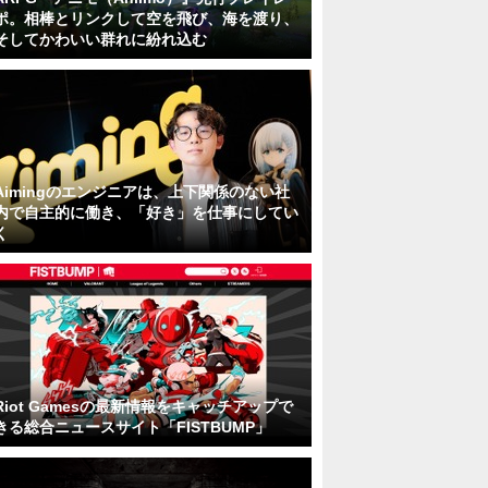
ポ。相棒とリンクして空を飛び、海を渡り、
そしてかわいい群れに紛れ込む
Aimingのエンジニアは、上下関係のない社
内で自主的に働き、「好き」を仕事にしてい
く
Riot Gamesの最新情報をキャッチアップで
きる総合ニュースサイト「FISTBUMP」