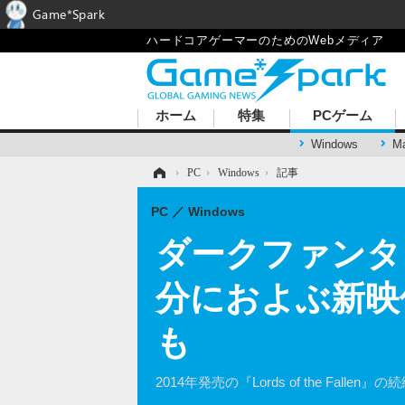
Game*Spark
ハードコアゲーマーのためのWebメディア
ホーム
特集
PCゲーム
Windows
M
ホーム
›
PC
›
Windows
›
記事
PC
Windows
ダークファンタジーAR
分におよぶ新映
も
2014年発売の『Lords of the Fal