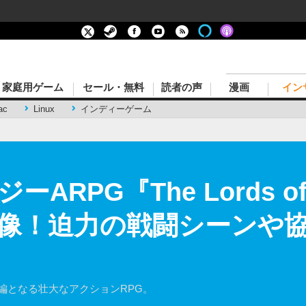
家庭用ゲーム
セール・無料
読者の声
漫画
イン
ac
Linux
インディーゲーム
PG『The Lords of th
像！迫力の戦闘シーンや
len』の続編となる壮大なアクションRPG。