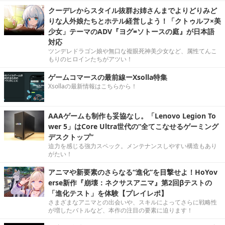
クーデレからスタイル抜群お姉さんまでよりどりみど
りな人外娘たちとホテル経営しよう！「クトゥルフ×美
少女」テーマのADV『ヨグ=ソトースの庭』が日本語
対応
ツンデレドラゴン娘や無口な複眼死神美少女など、属性てんこ
もりのヒロインたちがアツい！
ゲームコマースの最前線ーXsolla特集
Xsollaの最新情報はこちらから！
AAAゲームも制作も妥協なし。「Lenovo Legion To
wer 5」はCore Ultra世代の“全てこなせるゲーミング
デスクトップ”
迫力を感じる強力スペック。メンテナンスしやすい構造もあり
がたい！
アニマや新要素のさらなる“進化”を目撃せよ！HoYov
erse新作『崩壊：ネクサスアニマ』第2回βテストの
「進化テスト」を体験【プレイレポ】
さまざまなアニマとの出会いや、スキルによってさらに戦略性
が増したバトルなど、本作の注目の要素に迫ります！