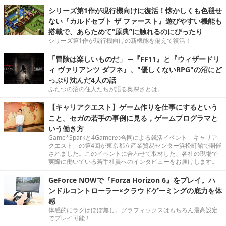
シリーズ第1作が現行機向けに復活！懐かしくも色褪せ
ない『カルドセプト ザ ファースト』遊びやすい機能も
搭載で、あらためて“原典”に触れるのにぴったり
シリーズ第1作が現行機向けの新機能を備えて復活！
「冒険は楽しいものだ」 ─『FF11』と『ウィザードリ
ィ ヴァリアンツ ダフネ』、"優しくないRPG"の沼にど
っぷり沈んだ4人の話
ふたつの沼の住人たちが語る奥深さとは。
【キャリアクエスト】ゲーム作りを仕事にするという
こと。セガの若手の事例に見る，ゲームプログラマと
いう働き方
Game*Sparkと4Gamerの合同による就活イベント「キャリア
クエスト」の第4回が東京都立産業貿易センター浜松町館で開催
されました。このイベントに合わせて取材した、各社の現場で
実際に働いている若手社員へのインタビューをお届けします。
GeForce NOWで『Forza Horizon 6』をプレイ。ハ
ンドルコントローラー×クラウドゲーミングの底力を体
感
体感的にラグはほぼ無し。グラフィックスはもちろん最高設定
でプレイ可能！