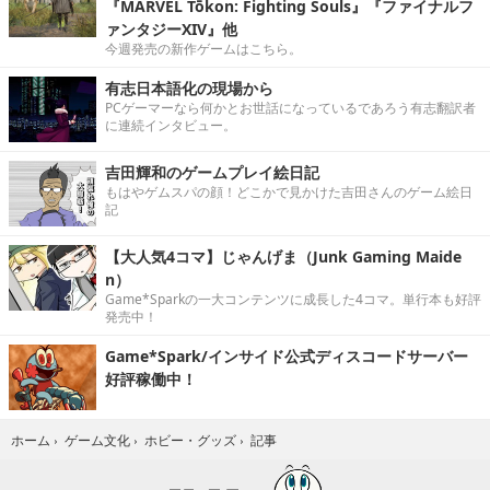
『MARVEL Tōkon: Fighting Souls』『ファイナルフ
ァンタジーXIV』他
今週発売の新作ゲームはこちら。
有志日本語化の現場から
PCゲーマーなら何かとお世話になっているであろう有志翻訳者
に連続インタビュー。
吉田輝和のゲームプレイ絵日記
もはやゲムスパの顔！どこかで見かけた吉田さんのゲーム絵日
記
【大人気4コマ】じゃんげま（Junk Gaming Maide
n）
Game*Sparkの一大コンテンツに成長した4コマ。単行本も好評
発売中！
Game*Spark/インサイド公式ディスコードサーバー
好評稼働中！
記事
ホーム
›
ゲーム文化
›
ホビー・グッズ
›