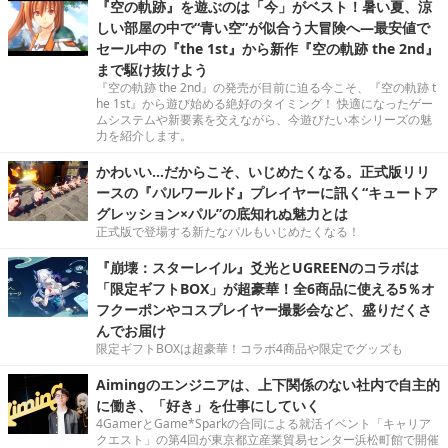
『空の軌跡』を遊ぶのは「今」がベスト！暑い夏、涼
しい部屋の中で“青い空”が似合う大冒険へ―最安値で
セール中の『the 1st』から新作『空の軌跡 the 2nd』
まで駆け抜けよう
『空の軌跡 the 2nd』の発売が目前に迫る今こそ、『空の軌跡 t
he 1st』から遊び始める絶好のタイミング！ 快適になったゲー
ムシステムや新要素を交えながら、今遊びたい本シリーズの魅
力を紹介します。
かわいい…だからこそ、いじめたくなる。正式版リリ
ースの『パルワールド』プレイヤーに訊く“キュートア
グレッション×パル”の底知れぬ魅力とは
正式版で登場する新たなパルもいじめたくなる！
『崩壊：スターレイル』爻光とUGREENのコラボは
「限定ギフトBOX」が超豪華！全6商品に使える5％オ
フクーポンやコスプレイヤー撮影会など、盛りだくさ
んでお届け
限定ギフトBOXは超豪華！コラボ4商品や限定でグッズも
Aimingのエンジニアは、上下関係のない社内で自主的
に働き、「好き」を仕事にしていく
4GamerとGame*Sparkの合同による就活イベント「キャリア
クエスト」の第4回が東京都立産業貿易センター浜松町館で開催