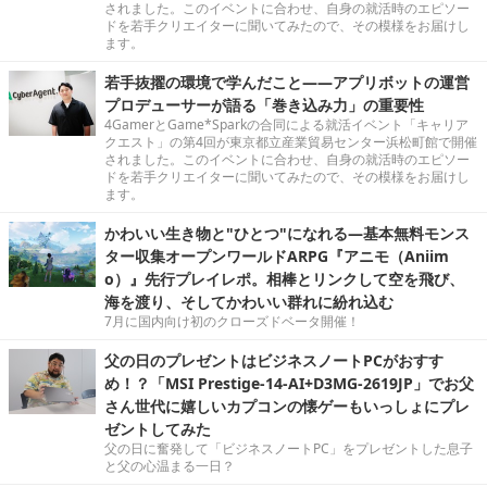
されました。このイベントに合わせ、自身の就活時のエピソー
ドを若手クリエイターに聞いてみたので、その模様をお届けし
ます。
若手抜擢の環境で学んだこと――アプリボットの運営
プロデューサーが語る「巻き込み力」の重要性
4GamerとGame*Sparkの合同による就活イベント「キャリア
クエスト」の第4回が東京都立産業貿易センター浜松町館で開催
されました。このイベントに合わせ、自身の就活時のエピソー
ドを若手クリエイターに聞いてみたので、その模様をお届けし
ます。
かわいい生き物と"ひとつ"になれる―基本無料モンス
ター収集オープンワールドARPG『アニモ（Aniim
o）』先行プレイレポ。相棒とリンクして空を飛び、
海を渡り、そしてかわいい群れに紛れ込む
7月に国内向け初のクローズドベータ開催！
父の日のプレゼントはビジネスノートPCがおすす
め！？「MSI Prestige-14-AI+D3MG-2619JP」でお父
さん世代に嬉しいカプコンの懐ゲーもいっしょにプレ
ゼントしてみた
父の日に奮発して「ビジネスノートPC」をプレゼントした息子
と父の心温まる一日？