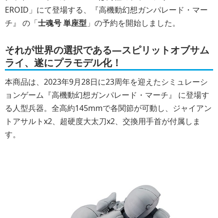
EROID」にて登場する、『高機動幻想ガンパレード・マー
チ』 の「
士魂号 単座型
」の予約を開始しました。
それが世界の選択である―スピリットオブサム
ライ、遂にプラモデル化！
本商品は、2023年9月28日に23周年を迎えたシミュレーシ
ョンゲーム『高機動幻想ガンパレード・マーチ』 に登場す
る人型兵器。全高約145mmで各関節が可動し、ジャイアン
トアサルトx2、超硬度大太刀x2、交換用手首が付属しま
す。