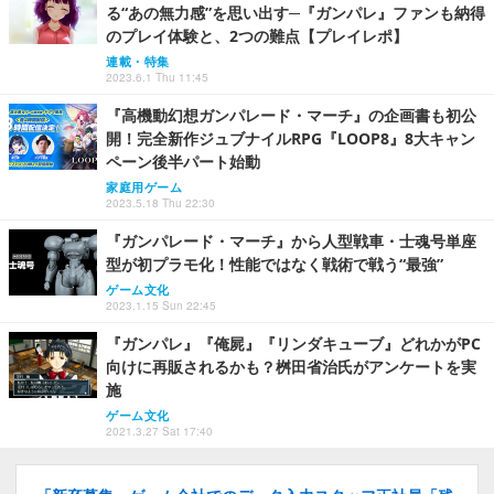
る“あの無力感”を思い出す─『ガンパレ』ファンも納得
のプレイ体験と、2つの難点【プレイレポ】
連載・特集
2023.6.1 Thu 11:45
『高機動幻想ガンパレード・マーチ』の企画書も初公
開！完全新作ジュブナイルRPG『LOOP8』8大キャン
ペーン後半パート始動
家庭用ゲーム
2023.5.18 Thu 22:30
『ガンパレード・マーチ』から人型戦車・士魂号単座
型が初プラモ化！性能ではなく戦術で戦う“最強”
ゲーム文化
2023.1.15 Sun 22:45
『ガンパレ』『俺屍』『リンダキューブ』どれかがPC
向けに再販されるかも？桝田省治氏がアンケートを実
施
ゲーム文化
2021.3.27 Sat 17:40