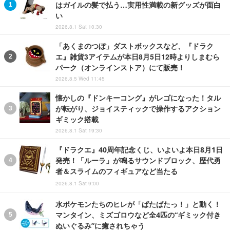
はガイルの髪で払う…実用性満載の新グッズが面白
い
2026.8.1 Sat 10:30
「あくまのつぼ」ダストボックスなど、『ドラク
エ』雑貨3アイテムが本日8月5日12時よりしまむら
パーク（オンラインストア）にて販売！
2026.8.5 Wed 11:45
懐かしの『ドンキーコング』がレゴになった！タル
が転がり、ジョイスティックで操作するアクション
ギミック搭載
2026.8.1 Sat 19:30
『ドラクエ』40周年記念くじ、いよいよ本日8月1日
発売！「ルーラ」が鳴るサウンドブロック、歴代勇
者＆スライムのフィギュアなど当たる
2026.8.1 Sat 9:00
水ポケモンたちのヒレが「ぱたぱたっ！」と動く！
マンタイン、ミズゴロウなど全4匹の“ギミック付き
ぬいぐるみ”に癒されちゃう