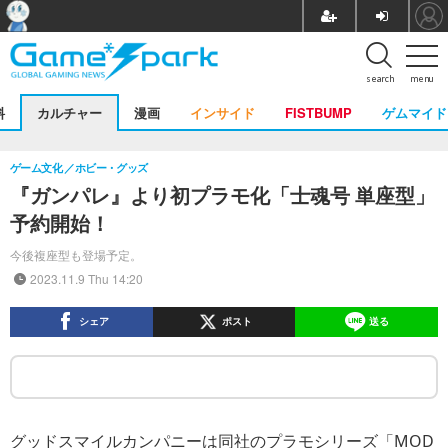
search
menu
料
カルチャー
漫画
インサイド
FISTBUMP
ゲムマイド
ゲーム文化
ホビー・グッズ
『ガンパレ』より初プラモ化「士魂号 単座型」
予約開始！
今後複座型も登場予定。
2023.11.9 Thu 14:20
シェア
ポスト
送る
グッドスマイルカンパニーは同社のプラモシリーズ「MOD