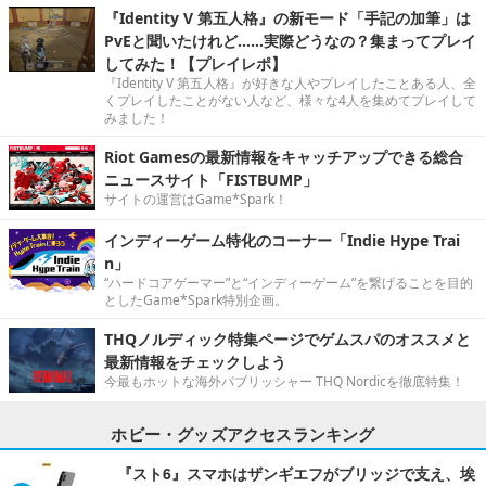
『Identity V 第五人格』の新モード「手記の加筆」は
PvEと聞いたけれど……実際どうなの？集まってプレイ
してみた！【プレイレポ】
『Identity V 第五人格』が好きな人やプレイしたことある人、全
くプレイしたことがない人など、様々な4人を集めてプレイして
みました！
Riot Gamesの最新情報をキャッチアップできる総合
ニュースサイト「FISTBUMP」
サイトの運営はGame*Spark！
インディーゲーム特化のコーナー「Indie Hype Trai
n」
“ハードコアゲーマー”と“インディーゲーム”を繋げることを目的
としたGame*Spark特別企画。
THQノルディック特集ページでゲムスパのオススメと
最新情報をチェックしよう
今最もホットな海外パブリッシャー THQ Nordicを徹底特集！
ホビー・グッズアクセスランキング
『スト6』スマホはザンギエフがブリッジで支え、埃