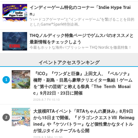
インディーゲーム特化のコーナー「Indie Hype Trai
n」
“ハードコアゲーマー”と“インディーゲーム”を繋げることを目的
としたGame*Spark特別企画。
THQノルディック特集ページでゲムスパのオススメと
最新情報をチェックしよう
今最もホットな海外パブリッシャー THQ Nordicを徹底特集！
イベントアクセスランキング
『ICO』『ワンダと巨像』上田文人、『ペルソナ』
橋野・副島・目黒ら豪華クリエイター集結！ゲーム
を“第十の芸術”と称える祭典「The Tenth Mosai
c」9月22日・23日に開催
2026.8.7 Fri 10:10
大規模RTAイベント「RTAちゃんの夏休み」8月9日
から15日まで開催。『ドラゴンクエストVII Reimag
ined』や『ケツバトラー』など個性豊かなタイトル
が並ぶタイムテーブルも公開
2026.8.3 Mon 11:00