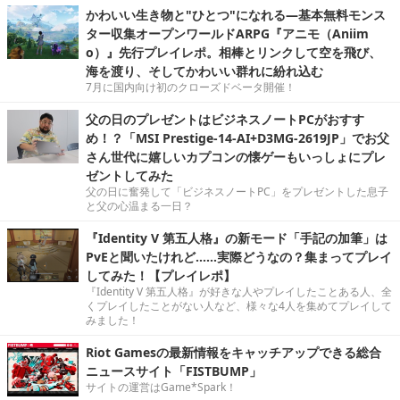
かわいい生き物と"ひとつ"になれる―基本無料モンス
ター収集オープンワールドARPG『アニモ（Aniim
o）』先行プレイレポ。相棒とリンクして空を飛び、
海を渡り、そしてかわいい群れに紛れ込む
7月に国内向け初のクローズドベータ開催！
父の日のプレゼントはビジネスノートPCがおすす
め！？「MSI Prestige-14-AI+D3MG-2619JP」でお父
さん世代に嬉しいカプコンの懐ゲーもいっしょにプレ
ゼントしてみた
父の日に奮発して「ビジネスノートPC」をプレゼントした息子
と父の心温まる一日？
『Identity V 第五人格』の新モード「手記の加筆」は
PvEと聞いたけれど……実際どうなの？集まってプレイ
してみた！【プレイレポ】
『Identity V 第五人格』が好きな人やプレイしたことある人、全
くプレイしたことがない人など、様々な4人を集めてプレイして
みました！
Riot Gamesの最新情報をキャッチアップできる総合
ニュースサイト「FISTBUMP」
サイトの運営はGame*Spark！