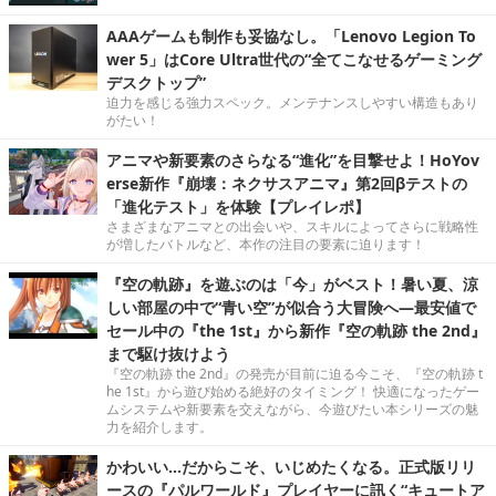
AAAゲームも制作も妥協なし。「Lenovo Legion To
wer 5」はCore Ultra世代の“全てこなせるゲーミング
デスクトップ”
迫力を感じる強力スペック。メンテナンスしやすい構造もあり
がたい！
アニマや新要素のさらなる“進化”を目撃せよ！HoYov
erse新作『崩壊：ネクサスアニマ』第2回βテストの
「進化テスト」を体験【プレイレポ】
さまざまなアニマとの出会いや、スキルによってさらに戦略性
が増したバトルなど、本作の注目の要素に迫ります！
『空の軌跡』を遊ぶのは「今」がベスト！暑い夏、涼
しい部屋の中で“青い空”が似合う大冒険へ―最安値で
セール中の『the 1st』から新作『空の軌跡 the 2nd』
まで駆け抜けよう
『空の軌跡 the 2nd』の発売が目前に迫る今こそ、『空の軌跡 t
he 1st』から遊び始める絶好のタイミング！ 快適になったゲー
ムシステムや新要素を交えながら、今遊びたい本シリーズの魅
力を紹介します。
かわいい…だからこそ、いじめたくなる。正式版リリ
ースの『パルワールド』プレイヤーに訊く“キュートア