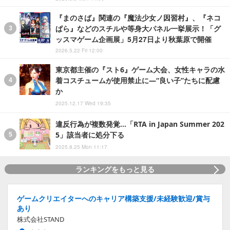
『まのさば』関連の『魔法少女ノ因習村』、『ネコ
ぱら』などのスチルや等身大パネル一挙展示！「グ
ッスマゲーム企画展」5月27日より秋葉原で開催
2026.5.22 Fri 12:00
東京都主催の『スト6』ゲーム大会、女性キャラの水
着コスチュームが使用禁止に―“良い子”たちに配慮
か
2025.12.17 Wed 19:35
違反行為が複数発覚…「RTA in Japan Summer 202
5」該当者に処分下る
2025.8.25 Mon 11:17
ランキングをもっと見る
ゲームクリエイターへのキャリア構築支援/未経験歓迎/賞与
あり
株式会社STAND