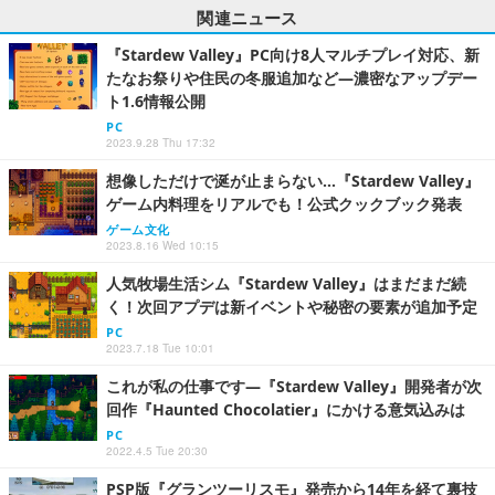
関連ニュース
『Stardew Valley』PC向け8人マルチプレイ対応、新
たなお祭りや住民の冬服追加など―濃密なアップデー
ト1.6情報公開
PC
2023.9.28 Thu 17:32
想像しただけで涎が止まらない…『Stardew Valley』
ゲーム内料理をリアルでも！公式クックブック発表
ゲーム文化
2023.8.16 Wed 10:15
人気牧場生活シム『Stardew Valley』はまだまだ続
く！次回アプデは新イベントや秘密の要素が追加予定
PC
2023.7.18 Tue 10:01
これが私の仕事です―『Stardew Valley』開発者が次
回作『Haunted Chocolatier』にかける意気込みは
PC
2022.4.5 Tue 20:30
PSP版『グランツーリスモ』発売から14年を経て裏技