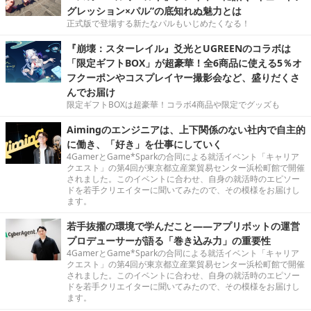
グレッション×パル”の底知れぬ魅力とは
正式版で登場する新たなパルもいじめたくなる！
『崩壊：スターレイル』爻光とUGREENのコラボは
「限定ギフトBOX」が超豪華！全6商品に使える5％オ
フクーポンやコスプレイヤー撮影会など、盛りだくさ
んでお届け
限定ギフトBOXは超豪華！コラボ4商品や限定でグッズも
Aimingのエンジニアは、上下関係のない社内で自主的
に働き、「好き」を仕事にしていく
4GamerとGame*Sparkの合同による就活イベント「キャリア
クエスト」の第4回が東京都立産業貿易センター浜松町館で開催
されました。このイベントに合わせ、自身の就活時のエピソー
ドを若手クリエイターに聞いてみたので、その模様をお届けし
ます。
若手抜擢の環境で学んだこと――アプリボットの運営
プロデューサーが語る「巻き込み力」の重要性
4GamerとGame*Sparkの合同による就活イベント「キャリア
クエスト」の第4回が東京都立産業貿易センター浜松町館で開催
されました。このイベントに合わせ、自身の就活時のエピソー
ドを若手クリエイターに聞いてみたので、その模様をお届けし
ます。