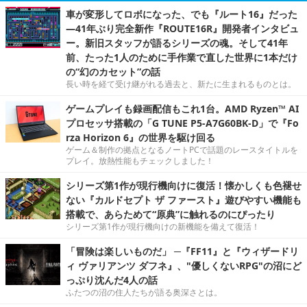
車が変形してロボになった、でも『ルート16』だった
―41年ぶり完全新作『ROUTE16R』開発者インタビュ
ー。新旧スタッフが語るシリーズの魂。そして41年
前、たった1人のために手作業で直した世界に1本だけ
の“幻のカセット”の話
長い時を経て受け継がれる過去と、新たに生まれるものとは。
ゲームプレイも録画配信もこれ1台。AMD Ryzen™ AI
プロセッサ搭載の「G TUNE P5-A7G60BK-D」で『Fo
rza Horizon 6』の世界を駆け回る
ゲーム＆制作の拠点となるノートPCで話題のレースタイトルを
プレイ。放熱性能もチェックしました！
シリーズ第1作が現行機向けに復活！懐かしくも色褪せ
ない『カルドセプト ザ ファースト』遊びやすい機能も
搭載で、あらためて“原典”に触れるのにぴったり
シリーズ第1作が現行機向けの新機能を備えて復活！
「冒険は楽しいものだ」 ─『FF11』と『ウィザードリ
ィ ヴァリアンツ ダフネ』、"優しくないRPG"の沼にど
っぷり沈んだ4人の話
ふたつの沼の住人たちが語る奥深さとは。