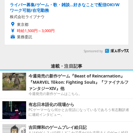
ライバー募集/ゲーム・歌・雑談…好きなことで配信OK!/W
ワーク可能/在宅勤務
株式会社ライブナウ
東京都
時給1,500円～3,000円
業務委託
Sponsored by
連載・注目記事
今週発売の新作ゲーム『Beast of Reincarnation』
『MARVEL Tōkon: Fighting Souls』『ファイナルフ
ァンタジーXIV』他
今週発売の新作ゲームはこちら。
有志日本語化の現場から
PCゲーマーなら何かとお世話になっているであろう有志翻訳者
に連続インタビュー。
吉田輝和のゲームプレイ絵日記
もはやゲムスパの顔！どこかで見かけた吉田さんのゲーム絵日