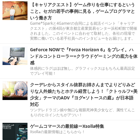
【キャリアクエスト】ゲーム作りを仕事にするという
こと。セガの若手の事例に見る，ゲームプログラマと
いう働き方
Game*Sparkと4Gamerの合同による就活イベント「キャリア
クエスト」の第4回が東京都立産業貿易センター浜松町館で開催
されました。このイベントに合わせて取材した、各社の現場で
実際に働いている若手社員へのインタビューをお届けします。
GeForce NOWで『Forza Horizon 6』をプレイ。ハ
ンドルコントローラー×クラウドゲーミングの底力を体
感
体感的にラグはほぼ無し。グラフィックスはもちろん最高設定
でプレイ可能！
クーデレからスタイル抜群お姉さんまでよりどりみど
りな人外娘たちとホテル経営しよう！「クトゥルフ×美
少女」テーマのADV『ヨグ=ソトースの庭』が日本語
対応
ツンデレドラゴン娘や無口な複眼死神美少女など、属性てんこ
もりのヒロインたちがアツい！
ゲームコマースの最前線ーXsolla特集
Xsollaの最新情報はこちらから！