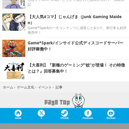
記
【大人気4コマ】じゃんげま（Junk Gaming Maide
n）
Game*Sparkの一大コンテンツに成長した4コマ。単行本も好評
発売中！
Game*Spark/インサイド公式ディスコードサーバー
好評稼働中！
【大喜利】『新種のゲーミング“蚊”が登場！ その特徴
とは？』回答募集中！
記事
ホーム
›
ゲーム文化
›
イベント
›
Home
X
STEAM
Facebook
YouTube