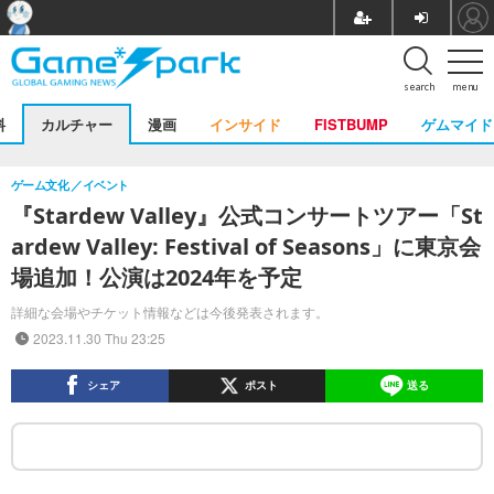
search
menu
料
カルチャー
漫画
インサイド
FISTBUMP
ゲムマイド
ゲーム文化
イベント
『Stardew Valley』公式コンサートツアー「St
ardew Valley: Festival of Seasons」に東京会
場追加！公演は2024年を予定
詳細な会場やチケット情報などは今後発表されます。
2023.11.30 Thu 23:25
シェア
ポスト
送る