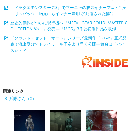
『ドラクエモンスターズ3』でマーニャの衣装がナーフ…下半身
にはスパッツ、胸元にもインナー着用で“配慮された姿”に
歴史的傑作がついに現行機へ『METAL GEAR SOLID: MASTER C
OLLECTION Vol.1』発売―『MGS』3作と初期作品を収録
『グランド・セフト・オート』シリーズ最新作『GTA6』正式発
表！流出受けてトレイラーを予定より早く公開―舞台は「バイ
スシティ」
関連リンク
兵隊さん（X）