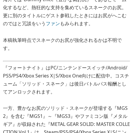
化するなど、熱狂的な支持を集めているスネークのお尻。
更に別のタイトルにゲスト参戦したときにはお尻がへこむ
のではと冗談をいう
ファン
もみられます。
本稿執筆時点でスネークのお尻が強化されるかは不明で
す。
『フォートナイト』はPC/ニンテンドースイッチ/Android/
PS5/PS4/Xbox Series X|S/Xbox One向けに配信中。コスチ
ューム「ソリッド・スネーク」は後日バトルパス報酬とし
てアンロックされます。
一方、豊かなお尻のソリッド・スネークが登場する『MGS
2』を含む『MGS1』～『MGS3』やファミコン版『メタル
ギア』が収録された『METAL GEAR SOLID: MASTER COLLE
CTION Vol.1』は、Steam/PS5/PS4/Xbox Series X|S/ニン