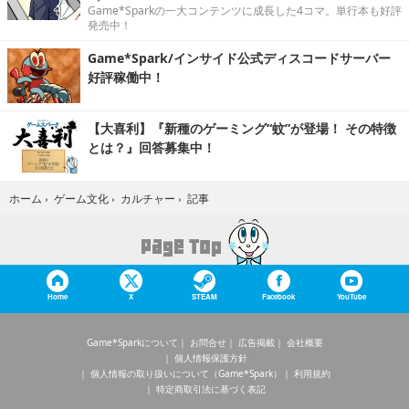
Game*Sparkの一大コンテンツに成長した4コマ。単行本も好評
発売中！
Game*Spark/インサイド公式ディスコードサーバー
好評稼働中！
【大喜利】『新種のゲーミング“蚊”が登場！ その特徴
とは？』回答募集中！
記事
ホーム
›
ゲーム文化
›
カルチャー
›
Home
X
STEAM
Facebook
YouTube
Game*Sparkについて
お問合せ
広告掲載
会社概要
個人情報保護方針
個人情報の取り扱いについて（Game*Spark）
利用規約
特定商取引法に基づく表記