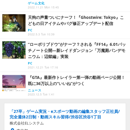
ゲーム文化
2022.11.21 Mon 15:45
天狗の声量ついにナーフ！『Ghostwire: Tokyo』こ
どもの日アイテムやバグ修正アップデート配信
PC
2022.5.3 Tue 10:39
“ローポリブドウ”がナーフ？される『FF14』6.01パッ
チノート公開―新レイドダンジョン「万魔殿パンデモ
ニウム：辺獄編」実装
PC
2021.12.21 Tue 17:16
『GTA』最新作トレイラー第一弾の動画ページ公開！
既に36万以上の“いいね”がつく
ニュース
2023.12.5 Tue 1:41
「27卒」ゲーム実況・eスポーツ動画の編集スタッフ正社員/
完全週休2日制・動画スキル習得/渋谷区渋谷1丁目
株式会社ELシステム