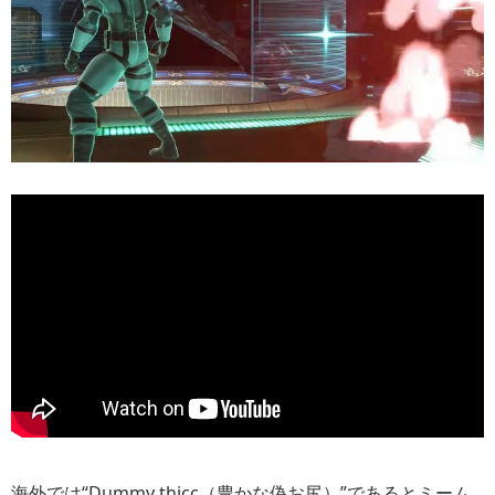
海外では“Dummy thicc（豊かな偽お尻）”であるとミーム