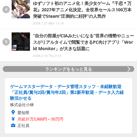
ゆずソフト初のアニメ化！美少女ゲーム『千恋＊万
花』2027年アニメ化決定。全世界セールス100万本
突破でSteam“圧倒的に好評”の人気作
2026.7.27 Mon 10:16
“自分の部屋がCIAみたいになる”世界の情勢やニュー
スがリアルタイムで閲覧できるPC向けアプリ「Wor
ld Monitor」が大きな話題に
2026.2.19 Thu 0:15
ランキングをもっと見る
ゲームマスターデータ・データ管理スタッフ・未経験歓迎
「正社員/賞与2回/賞与年2回」第2新卒歓迎・データ入力経
験活かせる
株式会社小林
愛知県
月給31万5,900円～50万円
正社員