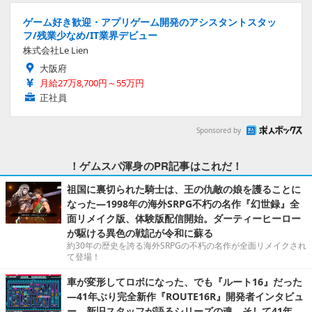
ゲーム好き歓迎・アプリゲーム開発のアシスタントスタッ
フ/残業少なめ/IT業界デビュー
株式会社Le Lien
大阪府
月給27万8,700円～55万円
正社員
Sponsored by
！ゲムスパ渾身のPR記事はこれだ！
祖国に裏切られた騎士は、王の仇敵の娘を護ることに
なった―1998年の海外SRPG不朽の名作『幻世録』全
面リメイク版、体験版配信開始。ダーティーヒーロー
が駆ける異色の戦記が令和に蘇る
約30年の歴史を誇る海外SRPGの不朽の名作が全面リメイクされ
て登場！
車が変形してロボになった、でも『ルート16』だった
―41年ぶり完全新作『ROUTE16R』開発者インタビュ
ー。新旧スタッフが語るシリーズの魂。そして41年