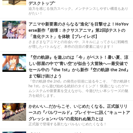
デスクトップ”
迫力を感じる強力スペック。メンテナンスしやすい構造もあり
がたい！
アニマや新要素のさらなる“進化”を目撃せよ！HoYov
erse新作『崩壊：ネクサスアニマ』第2回βテストの
「進化テスト」を体験【プレイレポ】
さまざまなアニマとの出会いや、スキルによってさらに戦略性
が増したバトルなど、本作の注目の要素に迫ります！
『空の軌跡』を遊ぶのは「今」がベスト！暑い夏、涼
しい部屋の中で“青い空”が似合う大冒険へ―最安値で
セール中の『the 1st』から新作『空の軌跡 the 2nd』
まで駆け抜けよう
『空の軌跡 the 2nd』の発売が目前に迫る今こそ、『空の軌跡 t
he 1st』から遊び始める絶好のタイミング！ 快適になったゲー
ムシステムや新要素を交えながら、今遊びたい本シリーズの魅
力を紹介します。
かわいい…だからこそ、いじめたくなる。正式版リリ
ースの『パルワールド』プレイヤーに訊く“キュートア
グレッション×パル”の底知れぬ魅力とは
正式版で登場する新たなパルもいじめたくなる！