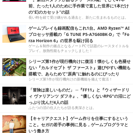
前、たった1人のために手作業で直した世界に1本だけ
の“幻のカセット”の話
長い時を経て受け継がれる過去と、新たに生まれるものとは。
ゲームプレイも録画配信もこれ1台。AMD Ryzen™ AI
プロセッサ搭載の「G TUNE P5-A7G60BK-D」で『Fo
rza Horizon 6』の世界を駆け回る
ゲーム＆制作の拠点となるノートPCで話題のレースタイトルを
プレイ。放熱性能もチェックしました！
シリーズ第1作が現行機向けに復活！懐かしくも色褪せ
ない『カルドセプト ザ ファースト』遊びやすい機能も
搭載で、あらためて“原典”に触れるのにぴったり
シリーズ第1作が現行機向けの新機能を備えて復活！
「冒険は楽しいものだ」 ─『FF11』と『ウィザードリ
ィ ヴァリアンツ ダフネ』、"優しくないRPG"の沼にど
っぷり沈んだ4人の話
ふたつの沼の住人たちが語る奥深さとは。
【キャリアクエスト】ゲーム作りを仕事にするという
こと。セガの若手の事例に見る，ゲームプログラマと
いう働き方