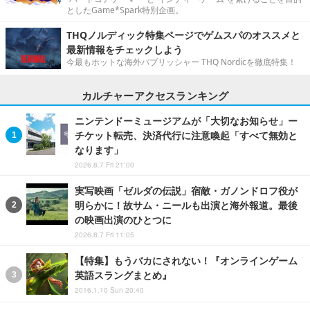
としたGame*Spark特別企画。
THQノルディック特集ページでゲムスパのオススメと
最新情報をチェックしよう
今最もホットな海外パブリッシャー THQ Nordicを徹底特集！
カルチャーアクセスランキング
ニンテンドーミュージアムが「大切なお知らせ」ー
チケット転売、決済代行に注意喚起「すべて無効と
なります」
2026.8.7 Fri 21:00
実写映画「ゼルダの伝説」宿敵・ガノンドロフ役が
明らかに！故サム・ニールも出演と海外報道。最後
の映画出演のひとつに
2026.8.7 Fri 11:05
【特集】もうバカにされない！『オンラインゲーム
英語スラングまとめ』
2016.1.10 Sun 20:40