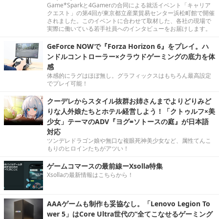
Game*Sparkと4Gamerの合同による就活イベント「キャリア
クエスト」の第4回が東京都立産業貿易センター浜松町館で開催
されました。このイベントに合わせて取材した、各社の現場で
実際に働いている若手社員へのインタビューをお届けします。
GeForce NOWで『Forza Horizon 6』をプレイ。ハ
ンドルコントローラー×クラウドゲーミングの底力を体
感
体感的にラグはほぼ無し。グラフィックスはもちろん最高設定
でプレイ可能！
クーデレからスタイル抜群お姉さんまでよりどりみど
りな人外娘たちとホテル経営しよう！「クトゥルフ×美
少女」テーマのADV『ヨグ=ソトースの庭』が日本語
対応
ツンデレドラゴン娘や無口な複眼死神美少女など、属性てんこ
もりのヒロインたちがアツい！
ゲームコマースの最前線ーXsolla特集
Xsollaの最新情報はこちらから！
AAAゲームも制作も妥協なし。「Lenovo Legion To
wer 5」はCore Ultra世代の“全てこなせるゲーミング