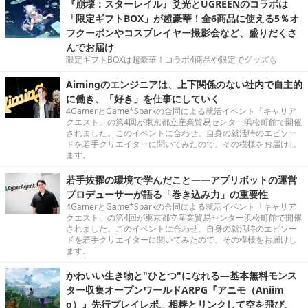
『崩壊：スターレイル』爻光とUGREENのコラボは
「限定ギフトBOX」が超豪華！全6商品に使える5％オ
フクーポンやコスプレイヤー撮影会など、盛りだくさ
んでお届け
限定ギフトBOXは超豪華！コラボ4商品や限定でグッズも
Aimingのエンジニアは、上下関係のない社内で自主的
に働き、「好き」を仕事にしていく
4GamerとGame*Sparkの合同による就活イベント「キャリア
クエスト」の第4回が東京都立産業貿易センター浜松町館で開催
されました。このイベントに合わせ、自身の就活時のエピソー
ドを若手クリエイターに聞いてみたので、その模様をお届けし
ます。
若手抜擢の環境で学んだこと――アプリボットの運営
プロデューサーが語る「巻き込み力」の重要性
4GamerとGame*Sparkの合同による就活イベント「キャリア
クエスト」の第4回が東京都立産業貿易センター浜松町館で開催
されました。このイベントに合わせ、自身の就活時のエピソー
ドを若手クリエイターに聞いてみたので、その模様をお届けし
ます。
かわいい生き物と"ひとつ"になれる―基本無料モンス
ター収集オープンワールドARPG『アニモ（Aniim
o）』先行プレイレポ。相棒とリンクして空を飛び、