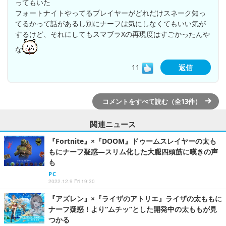
ってもいた
フォートナイトやってるプレイヤーがどれだけスネーク知っ
てるかって話があるし別にナーフは気にしなくてもいい気が
するけど、それにしてもスマブラXの再現度はすごかったんや
な
11
返信
コメントをすべて読む（全13件）
関連ニュース
『Fortnite』×『DOOM』ドゥームスレイヤーの太も
もにナーフ疑惑―スリム化した大腿四頭筋に嘆きの声
も
PC
2022.12.9 Fri 19:30
『アズレン』×『ライザのアトリエ』ライザの太ももに
ナーフ疑惑！より“ムチッ”とした開発中の太ももが見
つかる