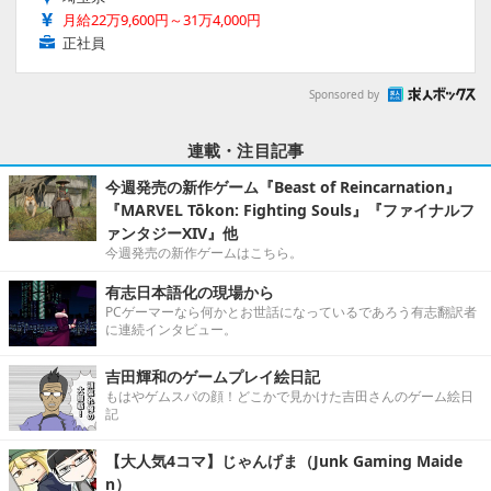
月給22万9,600円～31万4,000円
正社員
Sponsored by
連載・注目記事
今週発売の新作ゲーム『Beast of Reincarnation』
『MARVEL Tōkon: Fighting Souls』『ファイナルフ
ァンタジーXIV』他
今週発売の新作ゲームはこちら。
有志日本語化の現場から
PCゲーマーなら何かとお世話になっているであろう有志翻訳者
に連続インタビュー。
吉田輝和のゲームプレイ絵日記
もはやゲムスパの顔！どこかで見かけた吉田さんのゲーム絵日
記
【大人気4コマ】じゃんげま（Junk Gaming Maide
n）