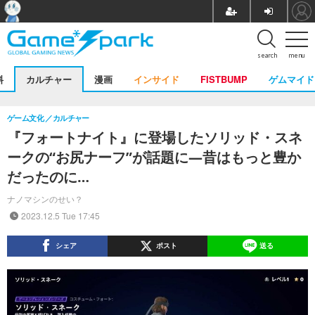
search
menu
料
カルチャー
漫画
インサイド
FISTBUMP
ゲムマイド
ゲーム文化
カルチャー
『フォートナイト』に登場したソリッド・スネ
ークの“お尻ナーフ”が話題に―昔はもっと豊か
だったのに…
ナノマシンのせい？
2023.12.5 Tue 17:45
シェア
ポスト
送る