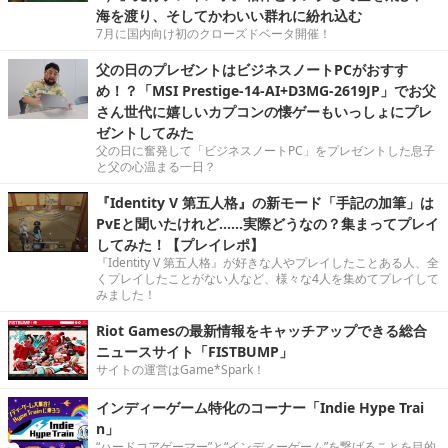
海を渡り、そしてかわいい群れに紛れ込む
7月に国内向け初のクローズドベータ開催！
父の日のプレゼントはビジネスノートPCがおすす
め！？「MSI Prestige-14-AI+D3MG-2619JP」でお父
さん世代に嬉しいカプコンの懐ゲーもいっしょにプレ
ゼントしてみた
父の日に奮発して「ビジネスノートPC」をプレゼントした息子
と父の心温まる一日？
『Identity V 第五人格』の新モード「手記の加筆」は
PvEと聞いたけれど……実際どうなの？集まってプレイ
してみた！【プレイレポ】
『Identity V 第五人格』が好きな人やプレイしたことある人、全
くプレイしたことがない人など、様々な4人を集めてプレイして
みました！
Riot Gamesの最新情報をキャッチアップできる総合
ニュースサイト「FISTBUMP」
サイトの運営はGame*Spark！
インディーゲーム特化のコーナー「Indie Hype Trai
n」
“ハードコアゲーマー”と“インディーゲーム”を繋げることを目的