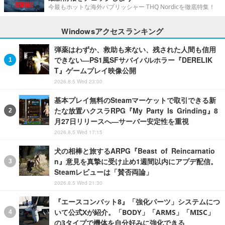
今最もホットな海外パブリッシャー THQ Nordicを徹底特集！
Windowsアクセスランキング
弾薬はわずか、救助も来ない、残された人間も信用
できない―PS1風SFサバイバルホラー『DERELIK
T』ゲームプレイ映像公開
2026.8.5 Wed 23:00
基本プレイ無料のSteamマーケットで取引できる新
たな放置ハクスラRPG『My Party Is Grinding』8
月27日リリースへ―サーバー安定性を重視
2026.8.5 Wed 17:15
犬の相棒と旅するARPG『Beast of Reincarnatio
n』意見を真摯に受け止め1週間以内にアプデ配信。
Steamレビューは「賛否両論」
2026.8.5 Wed 21:30
『エースコンバット8』「強化パーツ」システムにつ
いて公式Xが紹介。「BODY」「ARMS」「MISC」
の3タイプで機体を自分好みに強化できる