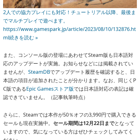
2人での協力プレイにも対応！チュートリアル以降、最後ま
でマルチプレイで遊べます。
https://www.gamespark.jp/article/2023/08/10/132876.ht
ml
続きを読む »
また、コンソール版の登場にあわせてSteam版も日本語対
応のアップデートが実施。お知らせなどには掲載されてい
ませんが、
SteamDB
でアップデート履歴を確認すると、日
本語の項目が追加されたことが分かります。なお、同じくP
C版である
Epic Gamesストア版
では日本語対応の表記は確
認できていません。（記事執筆時点）
さらに、
Steamでは本作が50％オフの3,990円で購入できる
セールも現在実施中。
セール期間は12月22日まで
となって
いますので、気になっている方はぜひチェックしてみてく
ださい。