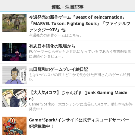
連載・注目記事
今週発売の新作ゲーム『Beast of Reincarnation』
『MARVEL Tōkon: Fighting Souls』『ファイナルフ
ァンタジーXIV』他
今週発売の新作ゲームはこちら。
有志日本語化の現場から
PCゲーマーなら何かとお世話になっているであろう有志翻訳者
に連続インタビュー。
吉田輝和のゲームプレイ絵日記
もはやゲムスパの顔！どこかで見かけた吉田さんのゲーム絵日
記
【大人気4コマ】じゃんげま（Junk Gaming Maide
n）
Game*Sparkの一大コンテンツに成長した4コマ。単行本も好評
発売中！
Game*Spark/インサイド公式ディスコードサーバー
好評稼働中！