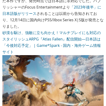
た本作ですが、発売時点では日本語に非対応でした。パブ
リッシャーのFocus Entertainmentより
「2023年後半」に
日本語版がリリース
されることは以前から告知されてお
り、12月14日に国内向けPS5/Xbox Series X|S版が発売とな
りました。
砂漠を駆け、強敵に立ち向かえ！マルチプレイにも対応の
スタイリッシュARPG『Atlas Fallen』配信開始―日本語は
「今後対応予定」 | Game*Spark - 国内・海外ゲーム情報
サイト