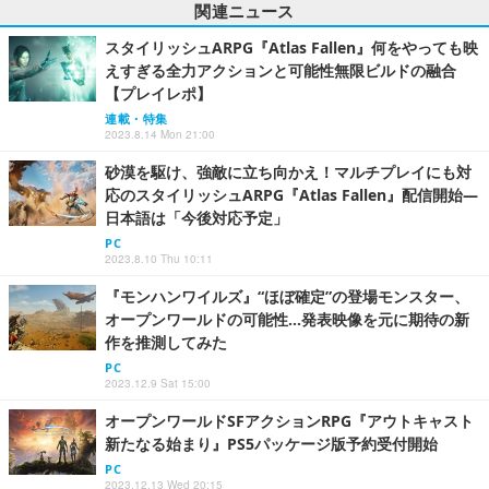
関連ニュース
スタイリッシュARPG『Atlas Fallen』何をやっても映
えすぎる全力アクションと可能性無限ビルドの融合
【プレイレポ】
連載・特集
2023.8.14 Mon 21:00
砂漠を駆け、強敵に立ち向かえ！マルチプレイにも対
応のスタイリッシュARPG『Atlas Fallen』配信開始―
日本語は「今後対応予定」
PC
2023.8.10 Thu 10:11
『モンハンワイルズ』“ほぼ確定”の登場モンスター、
オープンワールドの可能性…発表映像を元に期待の新
作を推測してみた
PC
2023.12.9 Sat 15:00
オープンワールドSFアクションRPG『アウトキャスト
新たなる始まり』PS5パッケージ版予約受付開始
PC
2023.12.13 Wed 20:15