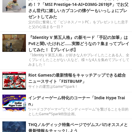
め！？「MSI Prestige-14-AI+D3MG-2619JP」でお父
さん世代に嬉しいカプコンの懐ゲーもいっしょにプレ
ゼントしてみた
父の日に奮発して「ビジネスノートPC」をプレゼントした息子
と父の心温まる一日？
『Identity V 第五人格』の新モード「手記の加筆」は
PvEと聞いたけれど……実際どうなの？集まってプレイ
してみた！【プレイレポ】
『Identity V 第五人格』が好きな人やプレイしたことある人、全
くプレイしたことがない人など、様々な4人を集めてプレイして
みました！
Riot Gamesの最新情報をキャッチアップできる総合
ニュースサイト「FISTBUMP」
サイトの運営はGame*Spark！
インディーゲーム特化のコーナー「Indie Hype Trai
n」
“ハードコアゲーマー”と“インディーゲーム”を繋げることを目的
としたGame*Spark特別企画。
THQノルディック特集ページでゲムスパのオススメと
最新情報をチェックしよう