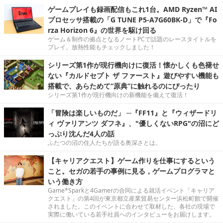
ゲームプレイも録画配信もこれ1台。AMD Ryzen™ AI
プロセッサ搭載の「G TUNE P5-A7G60BK-D」で『Fo
rza Horizon 6』の世界を駆け回る
ゲーム＆制作の拠点となるノートPCで話題のレースタイトルを
プレイ。放熱性能もチェックしました！
シリーズ第1作が現行機向けに復活！懐かしくも色褪せ
ない『カルドセプト ザ ファースト』遊びやすい機能も
搭載で、あらためて“原典”に触れるのにぴったり
シリーズ第1作が現行機向けの新機能を備えて復活！
「冒険は楽しいものだ」 ─『FF11』と『ウィザードリ
ィ ヴァリアンツ ダフネ』、"優しくないRPG"の沼にど
っぷり沈んだ4人の話
ふたつの沼の住人たちが語る奥深さとは。
【キャリアクエスト】ゲーム作りを仕事にするという
こと。セガの若手の事例に見る，ゲームプログラマと
いう働き方
Game*Sparkと4Gamerの合同による就活イベント「キャリア
クエスト」の第4回が東京都立産業貿易センター浜松町館で開催
されました。このイベントに合わせて取材した、各社の現場で
実際に働いている若手社員へのインタビューをお届けします。