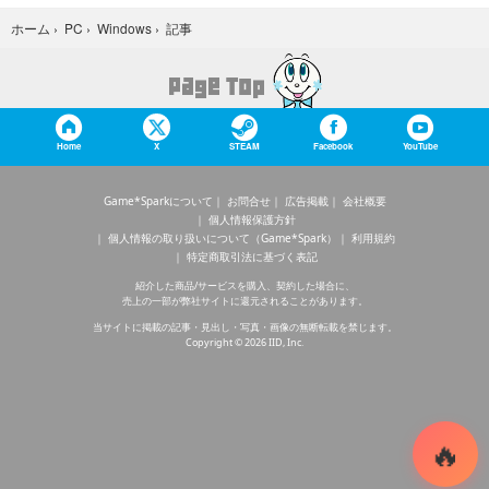
記事
ホーム
›
PC
›
Windows
›
Home
X
STEAM
Facebook
YouTube
Game*Sparkについて
お問合せ
広告掲載
会社概要
個人情報保護方針
個人情報の取り扱いについて（Game*Spark）
利用規約
特定商取引法に基づく表記
紹介した商品/サービスを購入、契約した場合に、
売上の一部が弊社サイトに還元されることがあります。
当サイトに掲載の記事・見出し・写真・画像の無断転載を禁じます。
Copyright © 2026 IID, Inc.