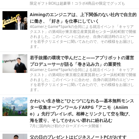
限定ギフトBOXは超豪華！コラボ4商品や限定でグッズも
Aimingのエンジニアは、上下関係のない社内で自主的
に働き、「好き」を仕事にしていく
4GamerとGame*Sparkの合同による就活イベント「キャリア
クエスト」の第4回が東京都立産業貿易センター浜松町館で開催
されました。このイベントに合わせ、自身の就活時のエピソー
ドを若手クリエイターに聞いてみたので、その模様をお届けし
ます。
若手抜擢の環境で学んだこと――アプリボットの運営
プロデューサーが語る「巻き込み力」の重要性
4GamerとGame*Sparkの合同による就活イベント「キャリア
クエスト」の第4回が東京都立産業貿易センター浜松町館で開催
されました。このイベントに合わせ、自身の就活時のエピソー
ドを若手クリエイターに聞いてみたので、その模様をお届けし
ます。
かわいい生き物と"ひとつ"になれる―基本無料モンス
ター収集オープンワールドARPG『アニモ（Aniim
o）』先行プレイレポ。相棒とリンクして空を飛び、
海を渡り、そしてかわいい群れに紛れ込む
7月に国内向け初のクローズドベータ開催！
父の日のプレゼントはビジネスノートPCがおすす