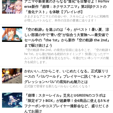
アニマや新要素のさらなる“進化”を目撃せよ！HoYov
erse新作『崩壊：ネクサスアニマ』第2回βテストの
「進化テスト」を体験【プレイレポ】
さまざまなアニマとの出会いや、スキルによってさらに戦略性
が増したバトルなど、本作の注目の要素に迫ります！
『空の軌跡』を遊ぶのは「今」がベスト！暑い夏、涼
しい部屋の中で“青い空”が似合う大冒険へ―最安値で
セール中の『the 1st』から新作『空の軌跡 the 2nd』
まで駆け抜けよう
『空の軌跡 the 2nd』の発売が目前に迫る今こそ、『空の軌跡 t
he 1st』から遊び始める絶好のタイミング！ 快適になったゲー
ムシステムや新要素を交えながら、今遊びたい本シリーズの魅
力を紹介します。
かわいい…だからこそ、いじめたくなる。正式版リリ
ースの『パルワールド』プレイヤーに訊く“キュートア
グレッション×パル”の底知れぬ魅力とは
正式版で登場する新たなパルもいじめたくなる！
『崩壊：スターレイル』爻光とUGREENのコラボは
「限定ギフトBOX」が超豪華！全6商品に使える5％オ
フクーポンやコスプレイヤー撮影会など、盛りだくさ
んでお届け