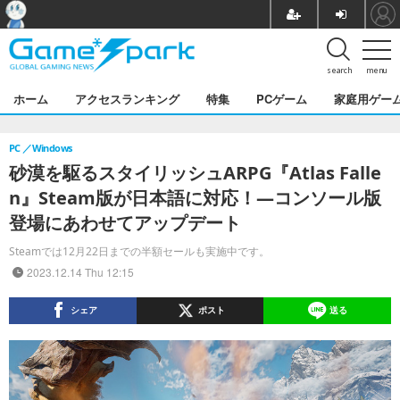
search
menu
ホーム
アクセスランキング
特集
PCゲーム
家庭用ゲー
PC
Windows
砂漠を駆るスタイリッシュARPG『Atlas Falle
n』Steam版が日本語に対応！―コンソール版
登場にあわせてアップデート
Steamでは12月22日までの半額セールも実施中です。
2023.12.14 Thu 12:15
シェア
ポスト
送る