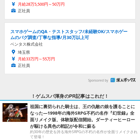
月給28万5,500円～50万円
正社員
スマホゲームのQA・テストスタッフ/未経験OK/スマホゲー
ムのバグ調査/丁寧な指導/月30万以上可
ベンタス株式会社
埼玉県
月給33万円～55万円
正社員
Sponsored by
！ゲムスパ渾身のPR記事はこれだ！
祖国に裏切られた騎士は、王の仇敵の娘を護ることに
なった―1998年の海外SRPG不朽の名作『幻世録』全
面リメイク版、体験版配信開始。ダーティーヒーロー
が駆ける異色の戦記が令和に蘇る
約30年の歴史を誇る海外SRPGの不朽の名作が全面リメイクされ
て登場！