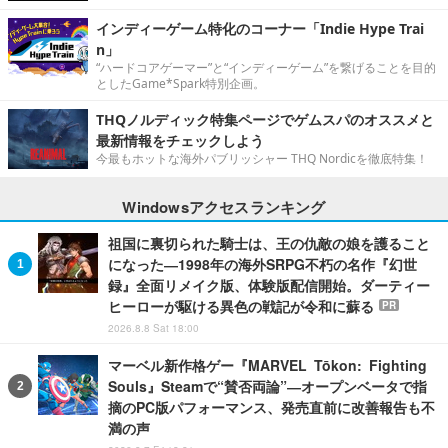
インディーゲーム特化のコーナー「Indie Hype Trai
n」
“ハードコアゲーマー”と“インディーゲーム”を繋げることを目的
としたGame*Spark特別企画。
THQノルディック特集ページでゲムスパのオススメと
最新情報をチェックしよう
今最もホットな海外パブリッシャー THQ Nordicを徹底特集！
Windowsアクセスランキング
祖国に裏切られた騎士は、王の仇敵の娘を護ること
になった―1998年の海外SRPG不朽の名作『幻世
録』全面リメイク版、体験版配信開始。ダーティー
ヒーローが駆ける異色の戦記が令和に蘇る
PR
2026.8.8 Sat 18:00
マーベル新作格ゲー『MARVEL Tōkon: Fighting
Souls』Steamで“賛否両論”―オープンベータで指
摘のPC版パフォーマンス、発売直前に改善報告も不
満の声