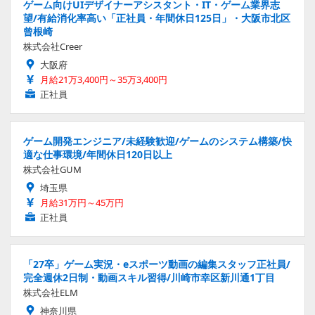
ゲーム向けUIデザイナーアシスタント・IT・ゲーム業界志
望/有給消化率高い「正社員・年間休日125日」・大阪市北区
曾根崎
株式会社Creer
大阪府
月給21万3,400円～35万3,400円
正社員
ゲーム開発エンジニア/未経験歓迎/ゲームのシステム構築/快
適な仕事環境/年間休日120日以上
株式会社GUM
埼玉県
月給31万円～45万円
正社員
「27卒」ゲーム実況・eスポーツ動画の編集スタッフ正社員/
完全週休2日制・動画スキル習得/川崎市幸区新川通1丁目
株式会社ELM
神奈川県