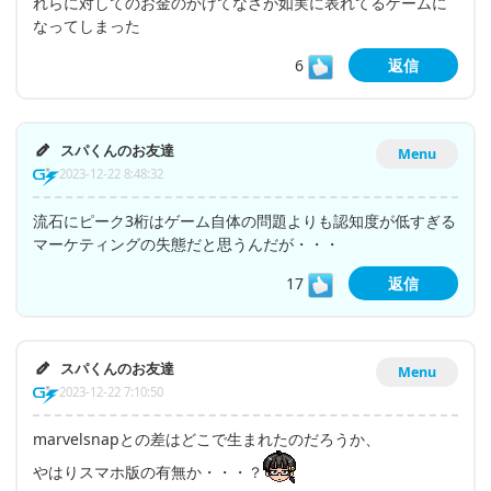
れらに対してのお金のかけてなさが如実に表れてるゲームに
なってしまった
6
返信
スパくんのお友達
Menu
2023-12-22 8:48:32
流石にピーク3桁はゲーム自体の問題よりも認知度が低すぎる
マーケティングの失態だと思うんだが・・・
17
返信
スパくんのお友達
Menu
2023-12-22 7:10:50
marvelsnapとの差はどこで生まれたのだろうか、
やはりスマホ版の有無か・・・？