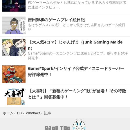
PCゲーマーなら何かとお世話になっているであろう有志翻訳者
に連続インタビュー。
吉田輝和のゲームプレイ絵日記
もはやゲムスパの顔！どこかで見かけた吉田さんのゲーム絵日
記
【大人気4コマ】じゃんげま（Junk Gaming Maide
n）
Game*Sparkの一大コンテンツに成長した4コマ。単行本も好評
発売中！
Game*Spark/インサイド公式ディスコードサーバー
好評稼働中！
【大喜利】『新種のゲーミング“蚊”が登場！ その特徴
とは？』回答募集中！
記事
ホーム
›
PC
›
Windows
›