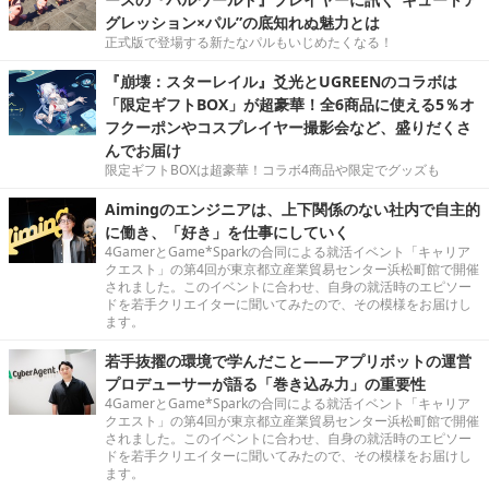
グレッション×パル”の底知れぬ魅力とは
正式版で登場する新たなパルもいじめたくなる！
『崩壊：スターレイル』爻光とUGREENのコラボは
「限定ギフトBOX」が超豪華！全6商品に使える5％オ
フクーポンやコスプレイヤー撮影会など、盛りだくさ
んでお届け
限定ギフトBOXは超豪華！コラボ4商品や限定でグッズも
Aimingのエンジニアは、上下関係のない社内で自主的
に働き、「好き」を仕事にしていく
4GamerとGame*Sparkの合同による就活イベント「キャリア
クエスト」の第4回が東京都立産業貿易センター浜松町館で開催
されました。このイベントに合わせ、自身の就活時のエピソー
ドを若手クリエイターに聞いてみたので、その模様をお届けし
ます。
若手抜擢の環境で学んだこと――アプリボットの運営
プロデューサーが語る「巻き込み力」の重要性
4GamerとGame*Sparkの合同による就活イベント「キャリア
クエスト」の第4回が東京都立産業貿易センター浜松町館で開催
されました。このイベントに合わせ、自身の就活時のエピソー
ドを若手クリエイターに聞いてみたので、その模様をお届けし
ます。