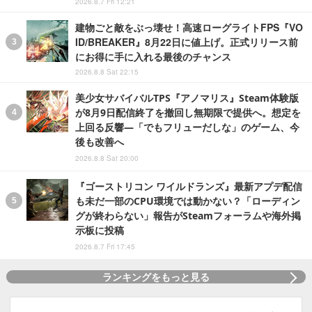
2026.8.7 Fri 12:21
建物ごと敵をぶっ壊せ！高速ローグライトFPS『VO
ID/BREAKER』8月22日に値上げ。正式リリース前
にお得に手に入れる最後のチャンス
2026.8.8 Sat 22:15
美少女サバイバルTPS『アノマリス』Steam体験版
が8月9日配信終了を撤回し無期限で提供へ。想定を
上回る反響―「でもフリューだしな」のゲーム、今
後も改善へ
2026.8.8 Sat 20:00
『ゴーストリコン ワイルドランズ』最新アプデ配信
も未だ一部のCPU環境では動かない？「ローディン
グが終わらない」報告がSteamフォーラムや海外掲
示板に投稿
2026.8.7 Fri 17:45
ランキングをもっと見る