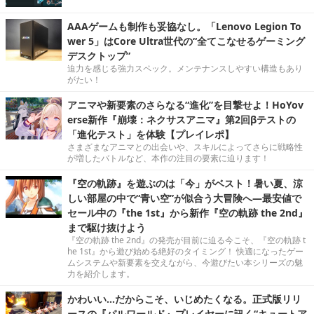
AAAゲームも制作も妥協なし。「Lenovo Legion To
wer 5」はCore Ultra世代の“全てこなせるゲーミング
デスクトップ”
迫力を感じる強力スペック。メンテナンスしやすい構造もあり
がたい！
アニマや新要素のさらなる“進化”を目撃せよ！HoYov
erse新作『崩壊：ネクサスアニマ』第2回βテストの
「進化テスト」を体験【プレイレポ】
さまざまなアニマとの出会いや、スキルによってさらに戦略性
が増したバトルなど、本作の注目の要素に迫ります！
『空の軌跡』を遊ぶのは「今」がベスト！暑い夏、涼
しい部屋の中で“青い空”が似合う大冒険へ―最安値で
セール中の『the 1st』から新作『空の軌跡 the 2nd』
まで駆け抜けよう
『空の軌跡 the 2nd』の発売が目前に迫る今こそ、『空の軌跡 t
he 1st』から遊び始める絶好のタイミング！ 快適になったゲー
ムシステムや新要素を交えながら、今遊びたい本シリーズの魅
力を紹介します。
かわいい…だからこそ、いじめたくなる。正式版リリ
ースの『パルワールド』プレイヤーに訊く“キュートア