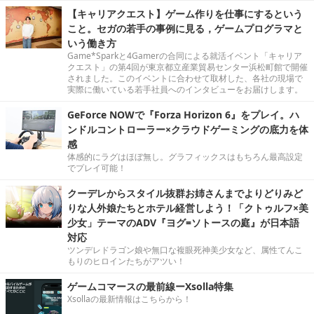
【キャリアクエスト】ゲーム作りを仕事にするという
こと。セガの若手の事例に見る，ゲームプログラマと
いう働き方
Game*Sparkと4Gamerの合同による就活イベント「キャリア
クエスト」の第4回が東京都立産業貿易センター浜松町館で開催
されました。このイベントに合わせて取材した、各社の現場で
実際に働いている若手社員へのインタビューをお届けします。
GeForce NOWで『Forza Horizon 6』をプレイ。ハ
ンドルコントローラー×クラウドゲーミングの底力を体
感
体感的にラグはほぼ無し。グラフィックスはもちろん最高設定
でプレイ可能！
クーデレからスタイル抜群お姉さんまでよりどりみど
りな人外娘たちとホテル経営しよう！「クトゥルフ×美
少女」テーマのADV『ヨグ=ソトースの庭』が日本語
対応
ツンデレドラゴン娘や無口な複眼死神美少女など、属性てんこ
もりのヒロインたちがアツい！
ゲームコマースの最前線ーXsolla特集
Xsollaの最新情報はこちらから！