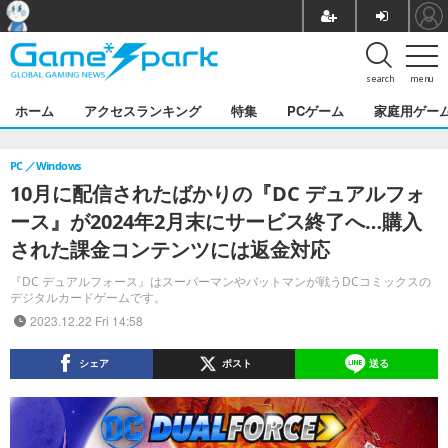
search
menu
ホーム
アクセスランキング
特集
PCゲーム
家庭用ゲー
PC
Windows
10月に配信されたばかりの『DC デュアルフォ
ース』が2024年2月末にサービス終了へ…購入
された課金コンテンツには返金対応
『DC デュアルフォース』はスーパーマンやバットマンが戦うDCコミックスの
デジタルカードゲームです。
2023.12.22 Fri 14:58
シェア
ポスト
送る