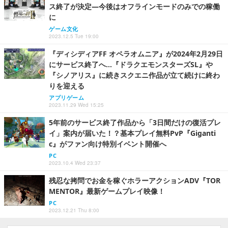
ス終了が決定―今後はオフラインモードのみでの稼働
に
ゲーム文化
2023.12.5 Tue 19:00
『ディシディアFF オペラオムニア』が2024年2月29日
にサービス終了へ…『ドラクエモンスターズSL』や
『シノアリス』に続きスクエニ作品が立て続けに終わ
りを迎える
アプリゲーム
2023.11.29 Wed 15:25
5年前のサービス終了作品から「3日間だけの復活プレ
イ」案内が届いた！？基本プレイ無料PvP『Giganti
c』がファン向け特別イベント開催へ
PC
2023.10.4 Wed 23:37
残忍な拷問でお金を稼ぐホラーアクションADV『TOR
MENTOR』最新ゲームプレイ映像！
PC
2023.12.21 Thu 8:00