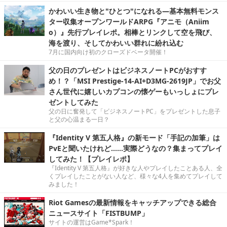
かわいい生き物と"ひとつ"になれる―基本無料モンス
ター収集オープンワールドARPG『アニモ（Aniim
o）』先行プレイレポ。相棒とリンクして空を飛び、
海を渡り、そしてかわいい群れに紛れ込む
7月に国内向け初のクローズドベータ開催！
父の日のプレゼントはビジネスノートPCがおすす
め！？「MSI Prestige-14-AI+D3MG-2619JP」でお父
さん世代に嬉しいカプコンの懐ゲーもいっしょにプレ
ゼントしてみた
父の日に奮発して「ビジネスノートPC」をプレゼントした息子
と父の心温まる一日？
『Identity V 第五人格』の新モード「手記の加筆」は
PvEと聞いたけれど……実際どうなの？集まってプレイ
してみた！【プレイレポ】
『Identity V 第五人格』が好きな人やプレイしたことある人、全
くプレイしたことがない人など、様々な4人を集めてプレイして
みました！
Riot Gamesの最新情報をキャッチアップできる総合
ニュースサイト「FISTBUMP」
サイトの運営はGame*Spark！