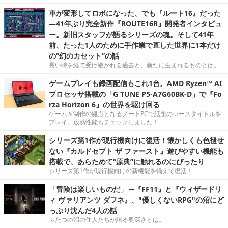
車が変形してロボになった、でも『ルート16』だった
―41年ぶり完全新作『ROUTE16R』開発者インタビュ
ー。新旧スタッフが語るシリーズの魂。そして41年
前、たった1人のために手作業で直した世界に1本だけ
の“幻のカセット”の話
長い時を経て受け継がれる過去と、新たに生まれるものとは。
ゲームプレイも録画配信もこれ1台。AMD Ryzen™ AI
プロセッサ搭載の「G TUNE P5-A7G60BK-D」で『Fo
rza Horizon 6』の世界を駆け回る
ゲーム＆制作の拠点となるノートPCで話題のレースタイトルを
プレイ。放熱性能もチェックしました！
シリーズ第1作が現行機向けに復活！懐かしくも色褪せ
ない『カルドセプト ザ ファースト』遊びやすい機能も
搭載で、あらためて“原典”に触れるのにぴったり
シリーズ第1作が現行機向けの新機能を備えて復活！
「冒険は楽しいものだ」 ─『FF11』と『ウィザードリ
ィ ヴァリアンツ ダフネ』、"優しくないRPG"の沼にど
っぷり沈んだ4人の話
ふたつの沼の住人たちが語る奥深さとは。