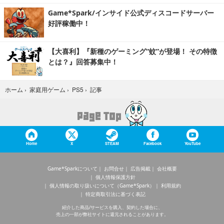
Game*Spark/インサイド公式ディスコードサーバー
好評稼働中！
【大喜利】『新種のゲーミング“蚊”が登場！ その特徴
とは？』回答募集中！
記事
ホーム
›
家庭用ゲーム
›
PS5
›
Home
X
STEAM
Facebook
YouTube
Game*Sparkについて
お問合せ
広告掲載
会社概要
個人情報保護方針
個人情報の取り扱いについて（Game*Spark）
利用規約
特定商取引法に基づく表記
紹介した商品/サービスを購入、契約した場合に、
売上の一部が弊社サイトに還元されることがあります。