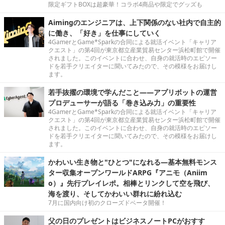
限定ギフトBOXは超豪華！コラボ4商品や限定でグッズも
Aimingのエンジニアは、上下関係のない社内で自主的
に働き、「好き」を仕事にしていく
4GamerとGame*Sparkの合同による就活イベント「キャリア
クエスト」の第4回が東京都立産業貿易センター浜松町館で開催
されました。このイベントに合わせ、自身の就活時のエピソー
ドを若手クリエイターに聞いてみたので、その模様をお届けし
ます。
若手抜擢の環境で学んだこと――アプリボットの運営
プロデューサーが語る「巻き込み力」の重要性
4GamerとGame*Sparkの合同による就活イベント「キャリア
クエスト」の第4回が東京都立産業貿易センター浜松町館で開催
されました。このイベントに合わせ、自身の就活時のエピソー
ドを若手クリエイターに聞いてみたので、その模様をお届けし
ます。
かわいい生き物と"ひとつ"になれる―基本無料モンス
ター収集オープンワールドARPG『アニモ（Aniim
o）』先行プレイレポ。相棒とリンクして空を飛び、
海を渡り、そしてかわいい群れに紛れ込む
7月に国内向け初のクローズドベータ開催！
父の日のプレゼントはビジネスノートPCがおすす