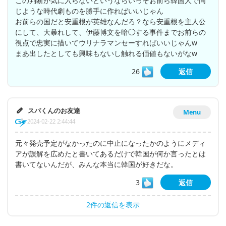
この判断が気に入らないというならいっそお前ら韓国人で同
じような時代劇ものを勝手に作ればいいじゃん
お前らの国だと安重根が英雄なんだろ？なら安重根を主人公
にして、大暴れして、伊藤博文を暗◯する事件までお前らの
視点で忠実に描いてウリナラマンセーすればいいじゃんw
まあ出したとしても興味もないし触れる価値もないがなw
26
返信
スパくんのお友達
Menu
2024-02-22 2:44:44
元々発売予定がなかったのに中止になったかのようにメディ
アが誤解を広めたと書いてあるだけで韓国が何か言ったとは
書いてないんだが、みんな本当に韓国が好きだな。
3
返信
2件の返信を表示