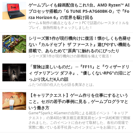
ゲームプレイも録画配信もこれ1台。AMD Ryzen™ AI
プロセッサ搭載の「G TUNE P5-A7G60BK-D」で『Fo
rza Horizon 6』の世界を駆け回る
ゲーム＆制作の拠点となるノートPCで話題のレースタイトルを
プレイ。放熱性能もチェックしました！
シリーズ第1作が現行機向けに復活！懐かしくも色褪せ
ない『カルドセプト ザ ファースト』遊びやすい機能も
搭載で、あらためて“原典”に触れるのにぴったり
シリーズ第1作が現行機向けの新機能を備えて復活！
「冒険は楽しいものだ」 ─『FF11』と『ウィザードリ
ィ ヴァリアンツ ダフネ』、"優しくないRPG"の沼にど
っぷり沈んだ4人の話
ふたつの沼の住人たちが語る奥深さとは。
【キャリアクエスト】ゲーム作りを仕事にするという
こと。セガの若手の事例に見る，ゲームプログラマと
いう働き方
Game*Sparkと4Gamerの合同による就活イベント「キャリア
クエスト」の第4回が東京都立産業貿易センター浜松町館で開催
されました。このイベントに合わせて取材した、各社の現場で
実際に働いている若手社員へのインタビューをお届けします。