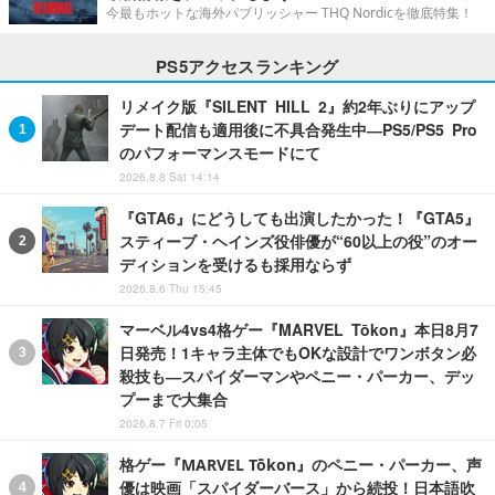
今最もホットな海外パブリッシャー THQ Nordicを徹底特集！
PS5アクセスランキング
リメイク版『SILENT HILL 2』約2年ぶりにアップ
デート配信も適用後に不具合発生中―PS5/PS5 Pro
のパフォーマンスモードにて
2026.8.8 Sat 14:14
『GTA6』にどうしても出演したかった！『GTA5』
スティーブ・ヘインズ役俳優が“60以上の役”のオー
ディションを受けるも採用ならず
2026.8.6 Thu 15:45
マーベル4vs4格ゲー『MARVEL Tōkon』本日8月7
日発売！1キャラ主体でもOKな設計でワンボタン必
殺技も―スパイダーマンやペニー・パーカー、デッ
プーまで大集合
2026.8.7 Fri 0:05
格ゲー『MARVEL Tōkon』のペニー・パーカー、声
優は映画「スパイダーバース」から続投！日本語吹