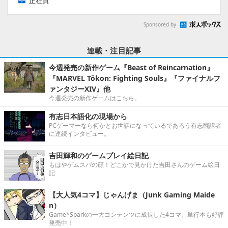
正社員
Sponsored by
連載・注目記事
今週発売の新作ゲーム『Beast of Reincarnation』
『MARVEL Tōkon: Fighting Souls』『ファイナルフ
ァンタジーXIV』他
今週発売の新作ゲームはこちら。
有志日本語化の現場から
PCゲーマーなら何かとお世話になっているであろう有志翻訳者
に連続インタビュー。
吉田輝和のゲームプレイ絵日記
もはやゲムスパの顔！どこかで見かけた吉田さんのゲーム絵日
記
【大人気4コマ】じゃんげま（Junk Gaming Maide
n）
Game*Sparkの一大コンテンツに成長した4コマ。単行本も好評
発売中！