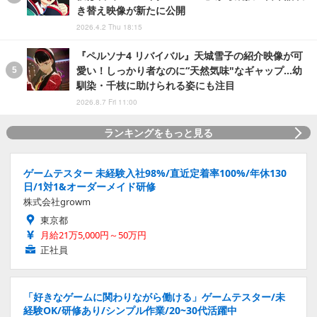
き替え映像が新たに公開
2026.4.2 Thu 18:15
『ペルソナ4 リバイバル』天城雪子の紹介映像が可
愛い！しっかり者なのに“天然気味"なギャップ…幼
馴染・千枝に助けられる姿にも注目
2026.8.7 Fri 11:00
ランキングをもっと見る
ゲームテスター 未経験入社98%/直近定着率100%/年休130
日/1対1&オーダーメイド研修
株式会社growm
東京都
月給21万5,000円～50万円
正社員
「好きなゲームに関わりながら働ける」ゲームテスター/未
経験OK/研修あり/シンプル作業/20~30代活躍中