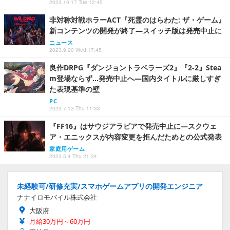
2023.10.17 Tue 12:45
非対称対戦ホラーACT『死霊のはらわた: ザ・ゲーム』
新コンテンツの開発が終了―スイッチ版は発売中止に
ニュース
2023.9.20 Wed 17:45
良作DRPG『ダンジョントラベラーズ2』『2-2』Stea
m登場ならず…発売中止へ―国内タイトルに厳しすぎ
た表現基準の壁
PC
2023.7.13 Thu 11:33
『FF16』はサウジアラビアで発売中止に―スクウェ
ア・エニックスが内容変更を拒んだためとの公式発表
家庭用ゲーム
2023.5.4 Thu 21:34
未経験可/研修充実/スマホゲームアプリの開発エンジニア
ナナイロモバイル株式会社
大阪府
月給30万円～60万円