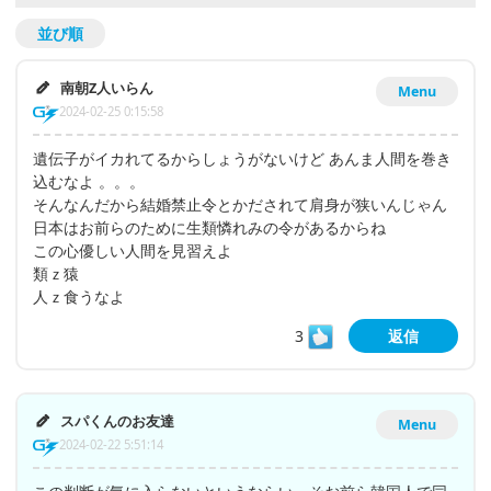
並び順
南朝Z人いらん
Menu
2024-02-25 0:15:58
遺伝子がイカれてるからしょうがないけど あんま人間を巻き
込むなよ 。。。
そんなんだから結婚禁止令とかだされて肩身が狭いんじゃん
日本はお前らのために生類憐れみの令があるからね
この心優しい人間を見習えよ
類ｚ猿
人ｚ食うなよ
3
返信
スパくんのお友達
Menu
2024-02-22 5:51:14