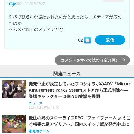
2024-02-20 5:07:27
SNSで勘違いが拡散されたのかと思ったら、メディアが広め
たのか
ゲムスパ以下のメディアだな
102
返信
コメントをすべて読む（全51件）
関連ニュース
発売中止が決定していたフロシキラボのADV『Mirror
Amusement Park』Steamストアから正式削除へ―
登場キャラクターは個々の物語を展開
ニュース
2024.1.24 Wed 18:00
魔法の島のスローライフRPG『フェイファーム ようこ
そ精霊の島アゾリアへ』国内スイッチ版が発売中止に
家庭用ゲーム