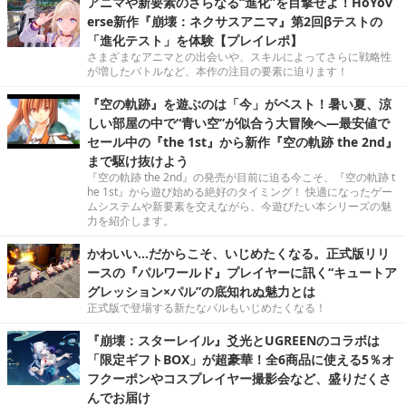
アニマや新要素のさらなる“進化”を目撃せよ！HoYov
erse新作『崩壊：ネクサスアニマ』第2回βテストの
「進化テスト」を体験【プレイレポ】
さまざまなアニマとの出会いや、スキルによってさらに戦略性
が増したバトルなど、本作の注目の要素に迫ります！
『空の軌跡』を遊ぶのは「今」がベスト！暑い夏、涼
しい部屋の中で“青い空”が似合う大冒険へ―最安値で
セール中の『the 1st』から新作『空の軌跡 the 2nd』
まで駆け抜けよう
『空の軌跡 the 2nd』の発売が目前に迫る今こそ、『空の軌跡 t
he 1st』から遊び始める絶好のタイミング！ 快適になったゲー
ムシステムや新要素を交えながら、今遊びたい本シリーズの魅
力を紹介します。
かわいい…だからこそ、いじめたくなる。正式版リリ
ースの『パルワールド』プレイヤーに訊く“キュートア
グレッション×パル”の底知れぬ魅力とは
正式版で登場する新たなパルもいじめたくなる！
『崩壊：スターレイル』爻光とUGREENのコラボは
「限定ギフトBOX」が超豪華！全6商品に使える5％オ
フクーポンやコスプレイヤー撮影会など、盛りだくさ
んでお届け