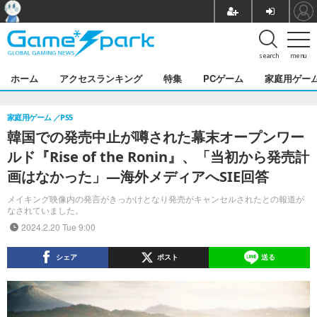
search
menu
ホーム
アクセスランキング
特集
PCゲーム
家庭用ゲー
家庭用ゲーム
PS5
韓国での発売中止が噂された幕末オープンワー
ルド『Rise of the Ronin』、「当初から発売計
画はなかった」―海外メディアへSIE回答
メイキング映像内の発言がきっかけとなり発売がキャンセルされたとの報道が
なされていました。
2024.2.20 Tue 9:00
シェア
ポスト
送る