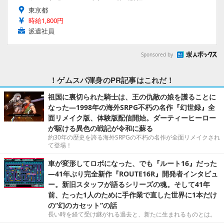
東京都
時給1,800円
派遣社員
Sponsored by
！ゲムスパ渾身のPR記事はこれだ！
祖国に裏切られた騎士は、王の仇敵の娘を護ることに
なった―1998年の海外SRPG不朽の名作『幻世録』全
面リメイク版、体験版配信開始。ダーティーヒーロー
が駆ける異色の戦記が令和に蘇る
約30年の歴史を誇る海外SRPGの不朽の名作が全面リメイクされ
て登場！
車が変形してロボになった、でも『ルート16』だった
―41年ぶり完全新作『ROUTE16R』開発者インタビュ
ー。新旧スタッフが語るシリーズの魂。そして41年
前、たった1人のために手作業で直した世界に1本だけ
の“幻のカセット”の話
長い時を経て受け継がれる過去と、新たに生まれるものとは。