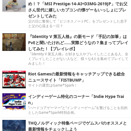
め！？「MSI Prestige-14-AI+D3MG-2619JP」でお父
さん世代に嬉しいカプコンの懐ゲーもいっしょにプレ
ゼントしてみた
父の日に奮発して「ビジネスノートPC」をプレゼントした息子
と父の心温まる一日？
『Identity V 第五人格』の新モード「手記の加筆」は
PvEと聞いたけれど……実際どうなの？集まってプレイ
してみた！【プレイレポ】
『Identity V 第五人格』が好きな人やプレイしたことある人、全
くプレイしたことがない人など、様々な4人を集めてプレイして
みました！
Riot Gamesの最新情報をキャッチアップできる総合
ニュースサイト「FISTBUMP」
サイトの運営はGame*Spark！
インディーゲーム特化のコーナー「Indie Hype Trai
n」
“ハードコアゲーマー”と“インディーゲーム”を繋げることを目的
としたGame*Spark特別企画。
THQノルディック特集ページでゲムスパのオススメと
最新情報をチェックしよう