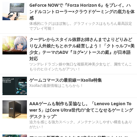
GeForce NOWで『Forza Horizon 6』をプレイ。ハ
ンドルコントローラー×クラウドゲーミングの底力を体
感
体感的にラグはほぼ無し。グラフィックスはもちろん最高設定
でプレイ可能！
クーデレからスタイル抜群お姉さんまでよりどりみど
りな人外娘たちとホテル経営しよう！「クトゥルフ×美
少女」テーマのADV『ヨグ=ソトースの庭』が日本語
対応
ツンデレドラゴン娘や無口な複眼死神美少女など、属性てんこ
もりのヒロインたちがアツい！
ゲームコマースの最前線ーXsolla特集
Xsollaの最新情報はこちらから！
AAAゲームも制作も妥協なし。「Lenovo Legion To
wer 5」はCore Ultra世代の“全てこなせるゲーミング
デスクトップ”
迫力を感じる強力スペック。メンテナンスしやすい構造もあり
がたい！