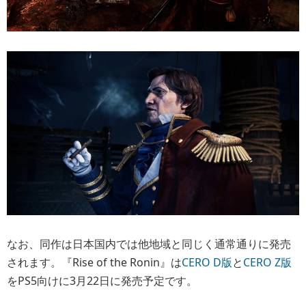
なお、同作は日本国内では他地域と同じく通常通りに発売
されます。『Rise of the Ronin』は
CERO D版
と
CERO Z版
をPS5向けに3月22日に発売予定です。