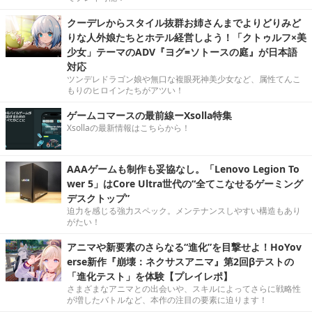
クーデレからスタイル抜群お姉さんまでよりどりみど
りな人外娘たちとホテル経営しよう！「クトゥルフ×美
少女」テーマのADV『ヨグ=ソトースの庭』が日本語
対応
ツンデレドラゴン娘や無口な複眼死神美少女など、属性てんこ
もりのヒロインたちがアツい！
ゲームコマースの最前線ーXsolla特集
Xsollaの最新情報はこちらから！
AAAゲームも制作も妥協なし。「Lenovo Legion To
wer 5」はCore Ultra世代の“全てこなせるゲーミング
デスクトップ”
迫力を感じる強力スペック。メンテナンスしやすい構造もあり
がたい！
アニマや新要素のさらなる“進化”を目撃せよ！HoYov
erse新作『崩壊：ネクサスアニマ』第2回βテストの
「進化テスト」を体験【プレイレポ】
さまざまなアニマとの出会いや、スキルによってさらに戦略性
が増したバトルなど、本作の注目の要素に迫ります！