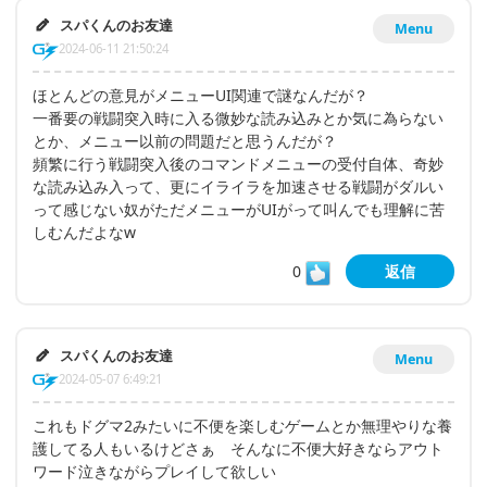
スパくんのお友達
Menu
2024-06-11 21:50:24
ほとんどの意見がメニューUI関連で謎なんだが？
一番要の戦闘突入時に入る微妙な読み込みとか気に為らない
とか、メニュー以前の問題だと思うんだが？
頻繁に行う戦闘突入後のコマンドメニューの受付自体、奇妙
な読み込み入って、更にイライラを加速させる戦闘がダルい
って感じない奴がただメニューがUIがって叫んでも理解に苦
しむんだよなw
0
返信
スパくんのお友達
Menu
2024-05-07 6:49:21
これもドグマ2みたいに不便を楽しむゲームとか無理やりな養
護してる人もいるけどさぁ そんなに不便大好きならアウト
ワード泣きながらプレイして欲しい