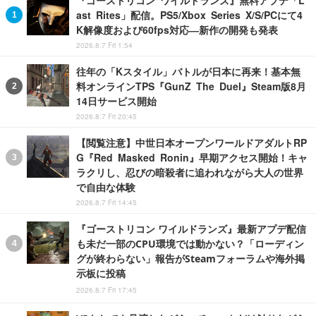
ast Rites」配信。PS5/Xbox Series X/S/PCにて4
K解像度および60fps対応―新作の開発も発表
2026.8.7 Fri 1:54
往年の「Kスタイル」バトルが日本に再来！基本無
料オンラインTPS『GunZ The Duel』Steam版8月
14日サービス開始
2026.8.7 Fri 20:45
【閲覧注意】中世日本オープンワールドアダルトRP
G『Red Masked Ronin』早期アクセス開始！キャ
ラクリし、忍びの暗殺者に追われながら大人の世界
で自由な体験
2026.8.7 Fri 14:45
『ゴーストリコン ワイルドランズ』最新アプデ配信
も未だ一部のCPU環境では動かない？「ローディン
グが終わらない」報告がSteamフォーラムや海外掲
示板に投稿
2026.8.7 Fri 17:45