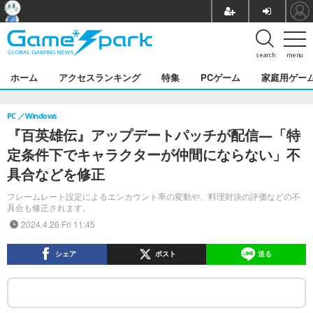
search
menu
ホーム
アクセスランキング
特集
PCゲーム
家庭用ゲー
PC
Windows
『百英雄伝』アップデートパッチが配信―「特
定条件下でキャラクターが仲間にならない」不
具合などを修正
フレームレート設定によるエンカウント率の変動や、料理対決の評価などの不
具合も修正されます。
2024.4.26 Fri 11:45
シェア
ポスト
送る