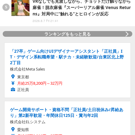
VRなしでも見渡しながら、チョットだけ触りながら
麻雀！脱衣麻雀『スーパーリアル麻雀 Venus Retur
ns』対局中に“触れる”とヒロインが反応
2026.8.7 Fri 21:41
ランキングをもっと見る
「27卒」ゲーム向けUIデザイナーアシスタント「正社員」I
T・デザイン系転職希望・駅チカ・未経験歓迎/台東区北上野
2丁目
株式会社Meta Sales
東京都
月給25万8,200円～32万円
正社員
ゲーム開発サポート・資格不問「正社員/土日祝休み/昇給あ
り」第2新卒歓迎・年間休日125日・賞与年2回
株式会社ELシステム
愛知県