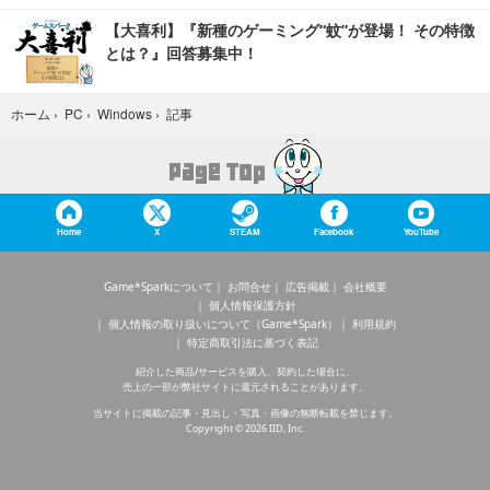
【大喜利】『新種のゲーミング“蚊”が登場！ その特徴
とは？』回答募集中！
記事
ホーム
›
PC
›
Windows
›
Home
X
STEAM
Facebook
YouTube
Game*Sparkについて
お問合せ
広告掲載
会社概要
個人情報保護方針
個人情報の取り扱いについて（Game*Spark）
利用規約
特定商取引法に基づく表記
紹介した商品/サービスを購入、契約した場合に、
売上の一部が弊社サイトに還元されることがあります。
当サイトに掲載の記事・見出し・写真・画像の無断転載を禁じます。
Copyright © 2026 IID, Inc.