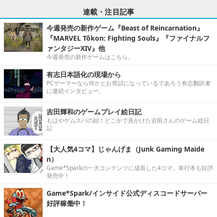
連載・注目記事
今週発売の新作ゲーム『Beast of Reincarnation』
『MARVEL Tōkon: Fighting Souls』『ファイナルフ
ァンタジーXIV』他
今週発売の新作ゲームはこちら。
有志日本語化の現場から
PCゲーマーなら何かとお世話になっているであろう有志翻訳者
に連続インタビュー。
吉田輝和のゲームプレイ絵日記
もはやゲムスパの顔！どこかで見かけた吉田さんのゲーム絵日
記
【大人気4コマ】じゃんげま（Junk Gaming Maide
n）
Game*Sparkの一大コンテンツに成長した4コマ。単行本も好評
発売中！
Game*Spark/インサイド公式ディスコードサーバー
好評稼働中！