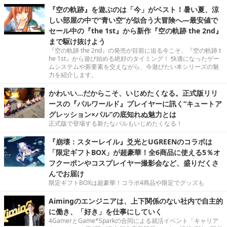
『空の軌跡』を遊ぶのは「今」がベスト！暑い夏、涼
しい部屋の中で“青い空”が似合う大冒険へ―最安値で
セール中の『the 1st』から新作『空の軌跡 the 2nd』
まで駆け抜けよう
『空の軌跡 the 2nd』の発売が目前に迫る今こそ、『空の軌跡 t
he 1st』から遊び始める絶好のタイミング！ 快適になったゲー
ムシステムや新要素を交えながら、今遊びたい本シリーズの魅
力を紹介します。
かわいい…だからこそ、いじめたくなる。正式版リリ
ースの『パルワールド』プレイヤーに訊く“キュートア
グレッション×パル”の底知れぬ魅力とは
正式版で登場する新たなパルもいじめたくなる！
『崩壊：スターレイル』爻光とUGREENのコラボは
「限定ギフトBOX」が超豪華！全6商品に使える5％オ
フクーポンやコスプレイヤー撮影会など、盛りだくさ
んでお届け
限定ギフトBOXは超豪華！コラボ4商品や限定でグッズも
Aimingのエンジニアは、上下関係のない社内で自主的
に働き、「好き」を仕事にしていく
4GamerとGame*Sparkの合同による就活イベント「キャリア