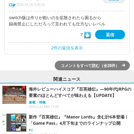
2024-04-26 5:36:28
switch版は作りが粗いのを拡散されたら困るから
録画禁止にしただろって言われても仕方ないレベル
7
返信
2件の返信を表示
コメントをすべて読む（全28件）
関連ニュース
海外レビューハイスコア『百英雄伝』―90年代JRPGの
要素のほとんどすべてが味わえる【UPDATE】
連載・特集
2024.4.22 Mon 17:30
新作『百英雄伝』『Manor Lords』含む計6本登場！
「Game Pass」4月下旬までのラインナップ公開
PC