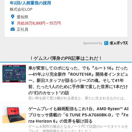
年2回/人柄重視の採用
株式会社LOP
愛知県
月給26万8,300円～55万円
正社員
Sponsored by
！ゲムスパ渾身のPR記事はこれだ！
車が変形してロボになった、でも『ルート16』だった
―41年ぶり完全新作『ROUTE16R』開発者インタビュ
ー。新旧スタッフが語るシリーズの魂。そして41年
前、たった1人のために手作業で直した世界に1本だけ
の“幻のカセット”の話
長い時を経て受け継がれる過去と、新たに生まれるものとは。
ゲームプレイも録画配信もこれ1台。AMD Ryzen™ AI
プロセッサ搭載の「G TUNE P5-A7G60BK-D」で『Fo
rza Horizon 6』の世界を駆け回る
ゲーム＆制作の拠点となるノートPCで話題のレースタイトルを
プレイ。放熱性能もチェックしました！