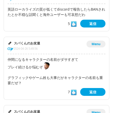
英語ローカライズの質が低くてdiscordで報告したらBANされ
たとか不穏な話聞くと海外ユーザーも可哀想だわ
5
返信
スパくんのお友達
Menu
2024-04-26 5:49:56
仲間になるキャラクターの名前がダサすぎて
プレイ続けるか悩むぞ
グラフィックやゲーム姓も大事だがキャラクターの名前も重
要だぜ？
7
返信
スパくんのお友達
Menu