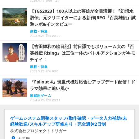
2024.4.17 Wed 1:29
【TGS2023】100人以上の英雄が全員活躍！『幻想水
滸伝』元クリエイターによる新作JRPG『百英雄伝』試
遊レポ&インタビュー
連載・特集
2023.9.21 Thu 20:00
【吉田輝和の絵日記】前日譚でもボリューム大の『百
英雄伝 Rising』は三位一体のバトルアクションがキモ
チイイ！
連載・特集
2022.5.26 Thu 9:00
『Fallout 4』現世代機対応含むアップデート配信！ド
ラマ効果に追い風か
家庭用ゲーム
2024.4.25 Thu 23:11
ゲームシステム調整スタッフ/動作確認・データ入力補助/未
経験歓迎/スキルアップ研修あり・完全週休2日制
株式会社プロジェクトトリガー
大阪府