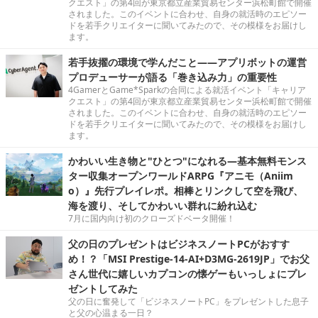
クエスト」の第4回が東京都立産業貿易センター浜松町館で開催
されました。このイベントに合わせ、自身の就活時のエピソー
ドを若手クリエイターに聞いてみたので、その模様をお届けし
ます。
若手抜擢の環境で学んだこと――アプリボットの運営
プロデューサーが語る「巻き込み力」の重要性
4GamerとGame*Sparkの合同による就活イベント「キャリア
クエスト」の第4回が東京都立産業貿易センター浜松町館で開催
されました。このイベントに合わせ、自身の就活時のエピソー
ドを若手クリエイターに聞いてみたので、その模様をお届けし
ます。
かわいい生き物と"ひとつ"になれる―基本無料モンス
ター収集オープンワールドARPG『アニモ（Aniim
o）』先行プレイレポ。相棒とリンクして空を飛び、
海を渡り、そしてかわいい群れに紛れ込む
7月に国内向け初のクローズドベータ開催！
父の日のプレゼントはビジネスノートPCがおすす
め！？「MSI Prestige-14-AI+D3MG-2619JP」でお父
さん世代に嬉しいカプコンの懐ゲーもいっしょにプレ
ゼントしてみた
父の日に奮発して「ビジネスノートPC」をプレゼントした息子
と父の心温まる一日？