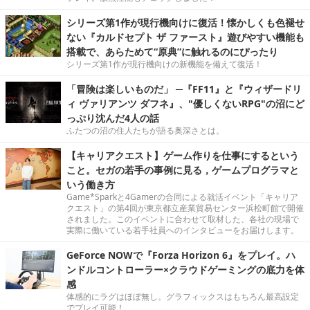
シリーズ第1作が現行機向けに復活！懐かしくも色褪せ
ない『カルドセプト ザ ファースト』遊びやすい機能も
搭載で、あらためて“原典”に触れるのにぴったり
シリーズ第1作が現行機向けの新機能を備えて復活！
「冒険は楽しいものだ」 ─『FF11』と『ウィザードリ
ィ ヴァリアンツ ダフネ』、"優しくないRPG"の沼にど
っぷり沈んだ4人の話
ふたつの沼の住人たちが語る奥深さとは。
【キャリアクエスト】ゲーム作りを仕事にするという
こと。セガの若手の事例に見る，ゲームプログラマと
いう働き方
Game*Sparkと4Gamerの合同による就活イベント「キャリア
クエスト」の第4回が東京都立産業貿易センター浜松町館で開催
されました。このイベントに合わせて取材した、各社の現場で
実際に働いている若手社員へのインタビューをお届けします。
GeForce NOWで『Forza Horizon 6』をプレイ。ハ
ンドルコントローラー×クラウドゲーミングの底力を体
感
体感的にラグはほぼ無し。グラフィックスはもちろん最高設定
でプレイ可能！