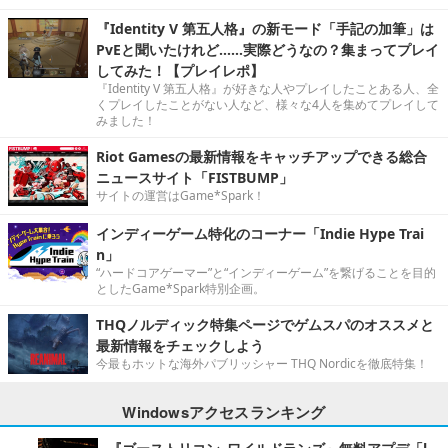
『Identity V 第五人格』の新モード「手記の加筆」は
PvEと聞いたけれど……実際どうなの？集まってプレイ
してみた！【プレイレポ】
『Identity V 第五人格』が好きな人やプレイしたことある人、全
くプレイしたことがない人など、様々な4人を集めてプレイして
みました！
Riot Gamesの最新情報をキャッチアップできる総合
ニュースサイト「FISTBUMP」
サイトの運営はGame*Spark！
インディーゲーム特化のコーナー「Indie Hype Trai
n」
“ハードコアゲーマー”と“インディーゲーム”を繋げることを目的
としたGame*Spark特別企画。
THQノルディック特集ページでゲムスパのオススメと
最新情報をチェックしよう
今最もホットな海外パブリッシャー THQ Nordicを徹底特集！
Windowsアクセスランキング
『ゴーストリコン ワイルドランズ』無料アプデ「L