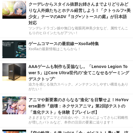
クーデレからスタイル抜群お姉さんまでよりどりみど
りな人外娘たちとホテル経営しよう！「クトゥルフ×美
少女」テーマのADV『ヨグ=ソトースの庭』が日本語
対応
ツンデレドラゴン娘や無口な複眼死神美少女など、属性てんこ
もりのヒロインたちがアツい！
ゲームコマースの最前線ーXsolla特集
Xsollaの最新情報はこちらから！
AAAゲームも制作も妥協なし。「Lenovo Legion To
wer 5」はCore Ultra世代の“全てこなせるゲーミング
デスクトップ”
迫力を感じる強力スペック。メンテナンスしやすい構造もあり
がたい！
アニマや新要素のさらなる“進化”を目撃せよ！HoYov
erse新作『崩壊：ネクサスアニマ』第2回βテストの
「進化テスト」を体験【プレイレポ】
さまざまなアニマとの出会いや、スキルによってさらに戦略性
が増したバトルなど、本作の注目の要素に迫ります！
『空の軌跡』を遊ぶのは「今」がベスト！暑い夏、涼