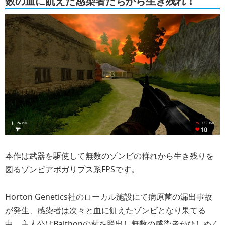
数の血に飢えた感染者たちから生き残れ！
本作は武器を駆使して無数のゾンビの群れから生き残りを
図るゾンビアポガリプス系FPSです。
Horton Genetics社のローカル施設にて病原菌の漏出事故
が発生、感染者は次々と血に飢えたゾンビとなり果てる
中、主人公はBalthonの村を脱出し無数の感染者がひしめく