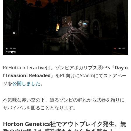
ReHoGa Interactiveは、ゾンビアポガリプス系FPS『
Day o
f Invasion: Reloaded
』をPC向けにStaemにてストアペー
ジを
公開しました
。
不気味な赤い空の下、迫るゾンビの群れから武器を頼りに
サバイバルを図ることとなります。
Horton Genetics社でアウトブレイク発生、無