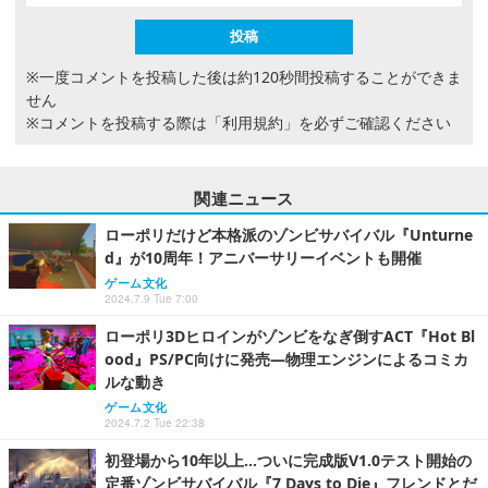
※一度コメントを投稿した後は約120秒間投稿することができま
せん
※コメントを投稿する際は
「利用規約」
を必ずご確認ください
関連ニュース
ローポリだけど本格派のゾンビサバイバル『Unturne
d』が10周年！アニバーサリーイベントも開催
ゲーム文化
2024.7.9 Tue 7:00
ローポリ3Dヒロインがゾンビをなぎ倒すACT『Hot Bl
ood』PS/PC向けに発売―物理エンジンによるコミカ
ルな動き
ゲーム文化
2024.7.2 Tue 22:38
初登場から10年以上…ついに完成版V1.0テスト開始の
定番ゾンビサバイバル『7 Days to Die』フレンドとだ