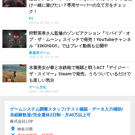
け一緒に遊びたい？専用サーバーの立て方をチェッ
ク！
PC
2024.6.25 Tue 17:44
狩野英孝さん監修のゾンビアクション『リバイブ・オ
ブ・ザ・ムーン』スイッチで発売！YouTubeチャンネ
ル「EIKO!GO!!」ではプレイ動画も公開中
家庭用ゲーム
2024.6.20 Thu 21:30
水着美女が拳と水鉄砲で海賊と戦うACT『デイジー・
ザ・スイマー』Steamで発売。うろついているだけで
も楽しい気分
ゲーム文化
2024.7.24 Wed 0:00
ゲームシステム調整スタッフ/テスト確認・データ入力補助/
未経験歓迎/完全週休2日制・月40万以上可
株式会社LOP
神奈川県