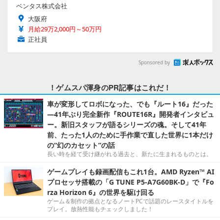
ベンタス株式会社
大阪府
月給29万2,000円～50万円
正社員
Sponsored by
！ゲムスパ渾身のPR記事はこれだ！
車が変形してロボになった、でも『ルート16』だった
―41年ぶり完全新作『ROUTE16R』開発者インタビュ
ー。新旧スタッフが語るシリーズの魂。そして41年
前、たった1人のために手作業で直した世界に1本だけ
の“幻のカセット”の話
長い時を経て受け継がれる過去と、新たに生まれるものとは。
ゲームプレイも録画配信もこれ1台。AMD Ryzen™ AI
プロセッサ搭載の「G TUNE P5-A7G60BK-D」で『Fo
rza Horizon 6』の世界を駆け回る
ゲーム＆制作の拠点となるノートPCで話題のレースタイトルを
プレイ。放熱性能もチェックしました！