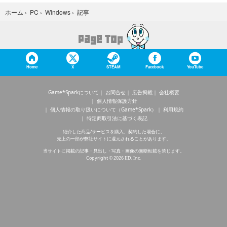
記事
ホーム
›
PC
›
Windows
›
Home
X
STEAM
Facebook
YouTube
Game*Sparkについて
お問合せ
広告掲載
会社概要
個人情報保護方針
個人情報の取り扱いについて（Game*Spark）
利用規約
特定商取引法に基づく表記
紹介した商品/サービスを購入、契約した場合に、
売上の一部が弊社サイトに還元されることがあります。
当サイトに掲載の記事・見出し・写真・画像の無断転載を禁じます。
Copyright © 2026 IID, Inc.