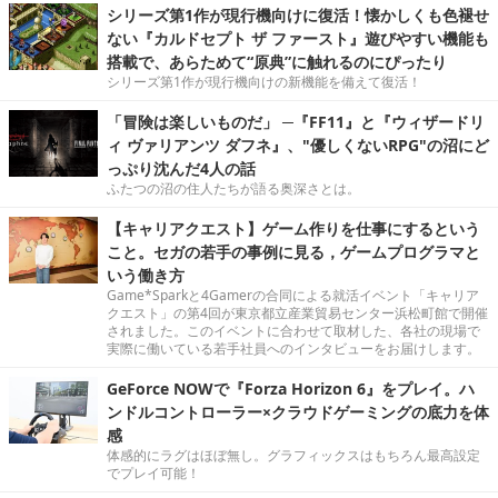
シリーズ第1作が現行機向けに復活！懐かしくも色褪せ
ない『カルドセプト ザ ファースト』遊びやすい機能も
搭載で、あらためて“原典”に触れるのにぴったり
シリーズ第1作が現行機向けの新機能を備えて復活！
「冒険は楽しいものだ」 ─『FF11』と『ウィザードリ
ィ ヴァリアンツ ダフネ』、"優しくないRPG"の沼にど
っぷり沈んだ4人の話
ふたつの沼の住人たちが語る奥深さとは。
【キャリアクエスト】ゲーム作りを仕事にするという
こと。セガの若手の事例に見る，ゲームプログラマと
いう働き方
Game*Sparkと4Gamerの合同による就活イベント「キャリア
クエスト」の第4回が東京都立産業貿易センター浜松町館で開催
されました。このイベントに合わせて取材した、各社の現場で
実際に働いている若手社員へのインタビューをお届けします。
GeForce NOWで『Forza Horizon 6』をプレイ。ハ
ンドルコントローラー×クラウドゲーミングの底力を体
感
体感的にラグはほぼ無し。グラフィックスはもちろん最高設定
でプレイ可能！