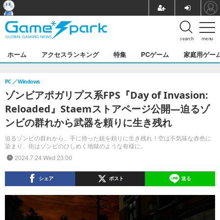
search
menu
ホーム
アクセスランキング
特集
PCゲーム
家庭用ゲー
PC
Windows
ゾンビアポガリプス系FPS『Day of Invasion:
Reloaded』Staemストアページ公開―迫るゾ
ンビの群れから武器を頼りに生き残れ
迫るゾンビの群れから、手に持った銃を頼りに生き残れ！空は不気味な赤色に
染まり、街はゾンビのひしめく地獄のような有様に。
2024.7.24 Wed 23:00
シェア
ポスト
送る