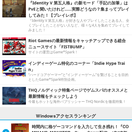
『Identity V 第五人格』の新モード「手記の加筆」は
PvEと聞いたけれど……実際どうなの？集まってプレイ
してみた！【プレイレポ】
『Identity V 第五人格』が好きな人やプレイしたことある人、全
くプレイしたことがない人など、様々な4人を集めてプレイして
みました！
Riot Gamesの最新情報をキャッチアップできる総合
ニュースサイト「FISTBUMP」
サイトの運営はGame*Spark！
インディーゲーム特化のコーナー「Indie Hype Trai
n」
“ハードコアゲーマー”と“インディーゲーム”を繋げることを目的
としたGame*Spark特別企画。
THQノルディック特集ページでゲムスパのオススメと
最新情報をチェックしよう
今最もホットな海外パブリッシャー THQ Nordicを徹底特集！
Windowsアクセスランキング
時間内に格ゲーコマンドを入力して生き残れ！『CO