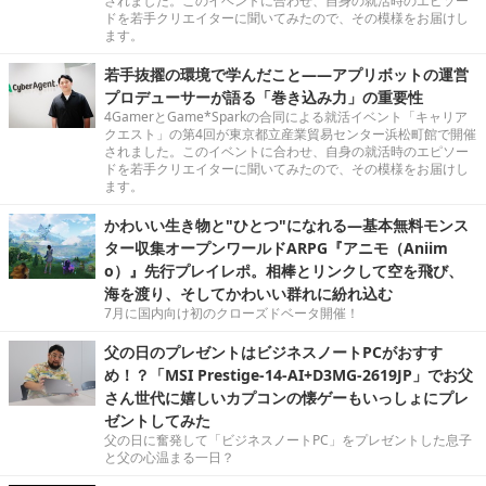
されました。このイベントに合わせ、自身の就活時のエピソー
ドを若手クリエイターに聞いてみたので、その模様をお届けし
ます。
若手抜擢の環境で学んだこと――アプリボットの運営
プロデューサーが語る「巻き込み力」の重要性
4GamerとGame*Sparkの合同による就活イベント「キャリア
クエスト」の第4回が東京都立産業貿易センター浜松町館で開催
されました。このイベントに合わせ、自身の就活時のエピソー
ドを若手クリエイターに聞いてみたので、その模様をお届けし
ます。
かわいい生き物と"ひとつ"になれる―基本無料モンス
ター収集オープンワールドARPG『アニモ（Aniim
o）』先行プレイレポ。相棒とリンクして空を飛び、
海を渡り、そしてかわいい群れに紛れ込む
7月に国内向け初のクローズドベータ開催！
父の日のプレゼントはビジネスノートPCがおすす
め！？「MSI Prestige-14-AI+D3MG-2619JP」でお父
さん世代に嬉しいカプコンの懐ゲーもいっしょにプレ
ゼントしてみた
父の日に奮発して「ビジネスノートPC」をプレゼントした息子
と父の心温まる一日？