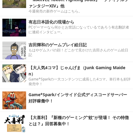
ァンタジーXIV』他
今週発売の新作ゲームはこちら。
有志日本語化の現場から
PCゲーマーなら何かとお世話になっているであろう有志翻訳者
に連続インタビュー。
吉田輝和のゲームプレイ絵日記
もはやゲムスパの顔！どこかで見かけた吉田さんのゲーム絵日
記
【大人気4コマ】じゃんげま（Junk Gaming Maide
n）
Game*Sparkの一大コンテンツに成長した4コマ。単行本も好評
発売中！
Game*Spark/インサイド公式ディスコードサーバー
好評稼働中！
【大喜利】『新種のゲーミング“蚊”が登場！ その特徴
とは？』回答募集中！