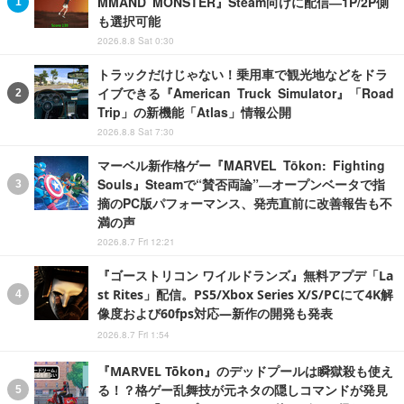
MMAND MONSTER』Steam向けに配信―1P/2P側
も選択可能
2026.8.8 Sat 0:30
トラックだけじゃない！乗用車で観光地などをドラ
イブできる『American Truck Simulator』「Road
Trip」の新機能「Atlas」情報公開
2026.8.8 Sat 7:30
マーベル新作格ゲー『MARVEL Tōkon: Fighting
Souls』Steamで“賛否両論”―オープンベータで指
摘のPC版パフォーマンス、発売直前に改善報告も不
満の声
2026.8.7 Fri 12:21
『ゴーストリコン ワイルドランズ』無料アプデ「La
st Rites」配信。PS5/Xbox Series X/S/PCにて4K解
像度および60fps対応―新作の開発も発表
2026.8.7 Fri 1:54
『MARVEL Tōkon』のデッドプールは瞬獄殺も使え
る！？格ゲー乱舞技が元ネタの隠しコマンドが発見