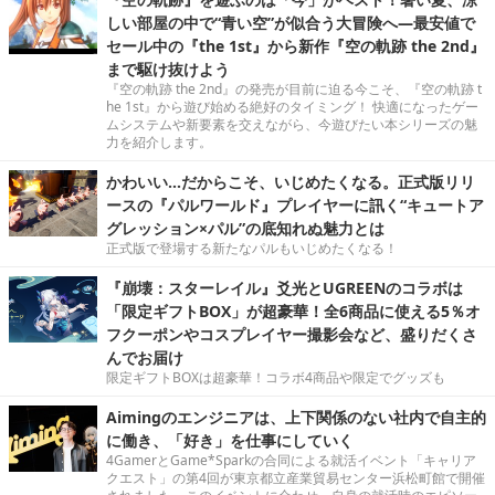
しい部屋の中で“青い空”が似合う大冒険へ―最安値で
セール中の『the 1st』から新作『空の軌跡 the 2nd』
まで駆け抜けよう
『空の軌跡 the 2nd』の発売が目前に迫る今こそ、『空の軌跡 t
he 1st』から遊び始める絶好のタイミング！ 快適になったゲー
ムシステムや新要素を交えながら、今遊びたい本シリーズの魅
力を紹介します。
かわいい…だからこそ、いじめたくなる。正式版リリ
ースの『パルワールド』プレイヤーに訊く“キュートア
グレッション×パル”の底知れぬ魅力とは
正式版で登場する新たなパルもいじめたくなる！
『崩壊：スターレイル』爻光とUGREENのコラボは
「限定ギフトBOX」が超豪華！全6商品に使える5％オ
フクーポンやコスプレイヤー撮影会など、盛りだくさ
んでお届け
限定ギフトBOXは超豪華！コラボ4商品や限定でグッズも
Aimingのエンジニアは、上下関係のない社内で自主的
に働き、「好き」を仕事にしていく
4GamerとGame*Sparkの合同による就活イベント「キャリア
クエスト」の第4回が東京都立産業貿易センター浜松町館で開催