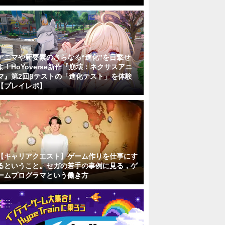
アニマや新要素のさらなる“進化”を目撃せ
よ！HoYoverse新作『崩壊：ネクサスアニ
マ』第2回βテストの「進化テスト」を体験
【プレイレポ】
【キャリアクエスト】ゲーム作りを仕事にす
るということ。セガの若手の事例に見る，ゲ
ームプログラマという働き方