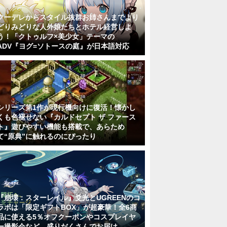
クーデレからスタイル抜群お姉さんまでより
どりみどりな人外娘たちとホテル経営しよ
う！「クトゥルフ×美少女」テーマの
ADV『ヨグ=ソトースの庭』が日本語対応
シリーズ第1作が現行機向けに復活！懐かし
くも色褪せない『カルドセプト ザ ファース
ト』遊びやすい機能も搭載で、あらため
て“原典”に触れるのにぴったり
『崩壊：スターレイル』爻光とUGREENのコ
ラボは「限定ギフトBOX」が超豪華！全6商
品に使える5％オフクーポンやコスプレイヤ
ー撮影会など、盛りだくさんでお届け