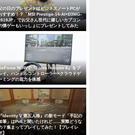
父の日のプレゼントはビジネスノートPCが
おすすめ！？「MSI Prestige-14-AI+D3MG-
2619JP」でお父さん世代に嬉しいカプコン
の懐ゲーもいっしょにプレゼントしてみた
GeForce NOWで『Forza Horizon 6』をプ
レイ。ハンドルコントローラー×クラウドゲ
ーミングの底力を体感
『Identity V 第五人格』の新モード「手記の
加筆」はPvEと聞いたけれど……実際どうな
の？集まってプレイしてみた！【プレイレ
ポ】