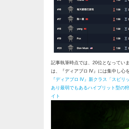
記事執筆時点では、20位となっていま
は、『ディアブロ IV』には集中し
『ディアブロ IV』新クラス「スピ
あり最弱でもあるハイブリット型の狩猟戦士
イト