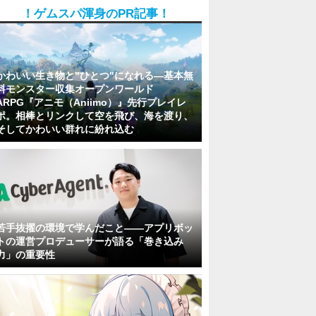
！ゲムスパ渾身のPR記事！
かわいい生き物と"ひとつ"になれる―基本無
料モンスター収集オープンワールド
ARPG『アニモ（Aniimo）』先行プレイレ
ポ。相棒とリンクして空を飛び、海を渡り、
そしてかわいい群れに紛れ込む
若手抜擢の環境で学んだこと――アプリボッ
トの運営プロデューサーが語る「巻き込み
力」の重要性