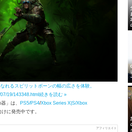
もなれるスピリットボーンの幅の広さを体験。
4/07/19/143348.html
続きを読む »
の器」は、
PS5/PS4
/
Xbox Series X|S/Xbox
向けに発売中です。