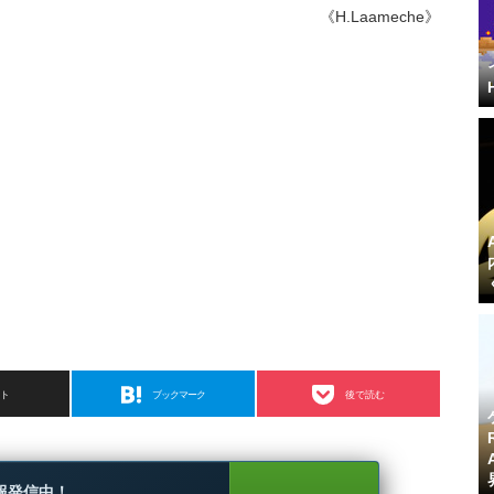
《H.Laameche》
スト
ブックマーク
後で読む
報発信中！