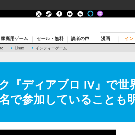
家庭用ゲーム
セール・無料
読者の声
漫画
イン
ac
Linux
インディーゲーム
ク『ディアブロ IV』で世
！本名で参加していることも