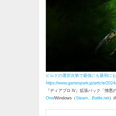
ビルドの選択次第で最強にも最弱に
https://www.gamespark.jp/article/202
『ディアブロ IV』拡張パック「憎悪
One
/Windows（
Steam
、
Battle.net
）