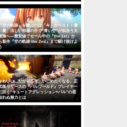
『空の軌跡』を遊ぶのは「今」がベスト！暑
い夏、涼しい部屋の中で“青い空”が似合う大
冒険へ―最安値でセール中の『the 1st』か
ら新作『空の軌跡 the 2nd』まで駆け抜けよ
う
かわいい…だからこそ、いじめたくなる。正
式版リリースの『パルワールド』プレイヤー
に訊く“キュートアグレッション×パル”の底
知れぬ魅力とは