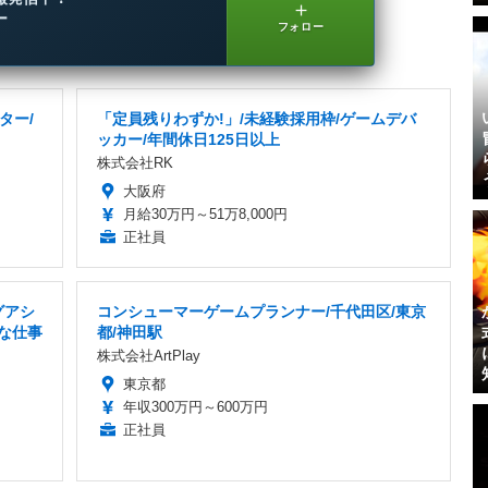
＋
ー
フォロー
ター/
「定員残りわずか!」/未経験採用枠/ゲームデバ
り
ッカー/年間休日125日以上
株式会社RK
大阪府
月給30万円～51万8,000円
正社員
グアシ
コンシューマーゲームプランナー/千代田区/東京
適な仕事
都/神田駅
株式会社ArtPlay
東京都
年収300万円～600万円
正社員