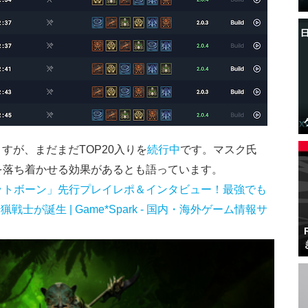
すが、まだまだTOP20入りを
続行中
です。マスク氏
心を落ち着かせる効果があるとも語っています。
リットボーン」先行プレイレポ＆インタビュー！最強でも
が誕生 | Game*Spark - 国内・海外ゲーム情報サ