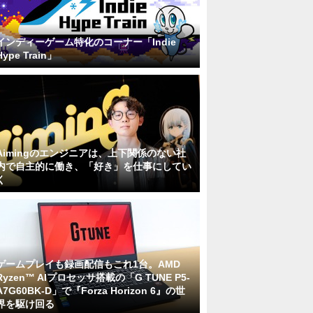
インディーゲーム特化のコーナー「Indie
Hype Train」
Aimingのエンジニアは、上下関係のない社
内で自主的に働き、「好き」を仕事にしてい
く
ゲームプレイも録画配信もこれ1台。AMD
Ryzen™ AIプロセッサ搭載の「G TUNE P5-
A7G60BK-D」で『Forza Horizon 6』の世
界を駆け回る