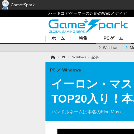
Game*Spark
ハードコアゲーマーのためのWebメディア
ホーム
特集
PCゲーム
Windows
M
ホーム
›
PC
›
Windows
›
記事
PC
Windows
イーロン・マス
TOP20入り
ハンドルネームは本名のElon Musk。