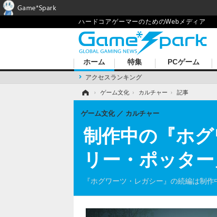
Game*Spark
ハードコアゲーマーのためのWebメディア
ホーム
特集
PCゲーム
アクセスランキング
ホーム
›
ゲーム文化
›
カルチャー
›
記事
ゲーム文化
カルチャー
制作中の『ホグ
リー・ポッター
『ホグワーツ・レガシー』の続編は制作