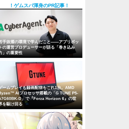
！ゲムスパ渾身のPR記事！
若手抜擢の環境で学んだこと――アプリボッ
トの運営プロデューサーが語る「巻き込み
力」の重要性
ゲームプレイも録画配信もこれ1台。AMD
Ryzen™ AIプロセッサ搭載の「G TUNE P5-
A7G60BK-D」で『Forza Horizon 6』の世
界を駆け回る