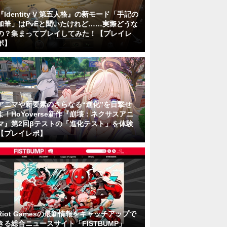
『Identity V 第五人格』の新モード「手記の
加筆」はPvEと聞いたけれど……実際どうな
の？集まってプレイしてみた！【プレイレ
ポ】
アニマや新要素のさらなる“進化”を目撃せ
よ！HoYoverse新作『崩壊：ネクサスアニ
マ』第2回βテストの「進化テスト」を体験
【プレイレポ】
Riot Gamesの最新情報をキャッチアップで
きる総合ニュースサイト「FISTBUMP」