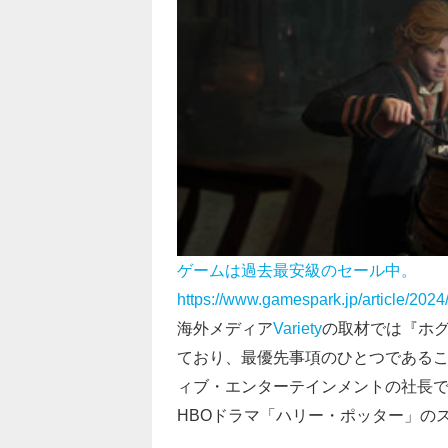
ゲームは過去最安級のセール中。
https://www.gamespark.jp/article/202
海外メディア
Variety
の取材では『ホ
ており、最優先事項のひとつである
ィブ・エンターテインメントの社長
HBOドラマ「ハリー・ポッター」の