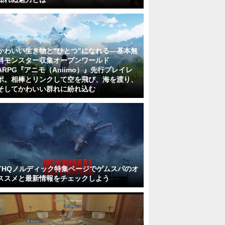
かわいい生き物と"ひとつ"になれる―基本無
料モンスター収集オープンワールド
ARPG『アニモ（Aniimo）』先行プレイレ
ポ。相棒とリンクして空を飛び、海を渡り、
そしてかわいい群れに紛れ込む
THQノルディック特集ページでゲムスパのオ
ススメと最新情報をチェックしよう