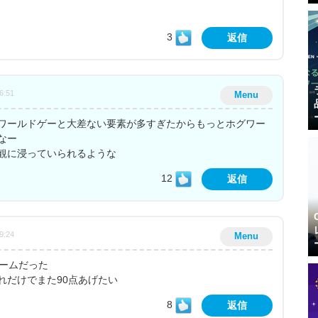
3
返信
6:51
Menu
ワールドゲーと大差ない要素が多すぎたからもっとホグワー
なー
観に浸っていられるような
12
返信
9:24
Menu
ゲームだった
れだけでまた90点あげたい
8
返信