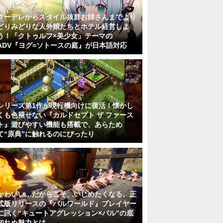
クーデレからスタイル抜群お姉さんまでより
どりみどりな人外娘たちとホテル経営しよ
う！「クトゥルフ×美少女」テーマの
ADV『ヨグ=ソトースの庭』が日本語対応
シリーズ第1作が現行機向けに復活！懐かし
くも色褪せない『カルドセプト ザ ファース
ト』遊びやすい機能も搭載で、あらため
て“原典”に触れるのにぴったり
かわいい…だからこそ、いじめたくなる。正
式版リリースの『パルワールド』プレイヤー
に訊く“キュートアグレッション×パル”の底
知れぬ魅力とは