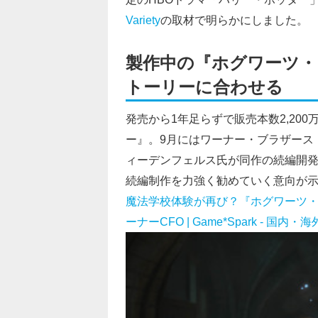
Variety
の取材で明らかにしました。
製作中の『ホグワーツ・
トーリーに合わせる
発売から1年足らずで販売本数2,20
ー』。9月にはワーナー・ブラザース
ィーデンフェルス氏が同作の続編開
続編制作を力強く勧めていく意向が
魔法学校体験が再び？『ホグワーツ
ーナーCFO | Game*Spark - 国