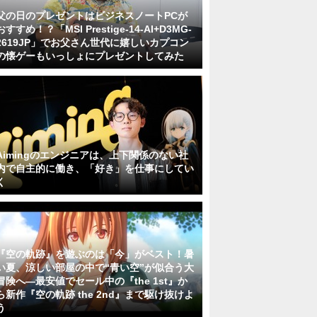
父の日のプレゼントはビジネスノートPCが
おすすめ！？「MSI Prestige-14-AI+D3MG-
2619JP」でお父さん世代に嬉しいカプコン
の懐ゲーもいっしょにプレゼントしてみた
Aimingのエンジニアは、上下関係のない社
内で自主的に働き、「好き」を仕事にしてい
く
『空の軌跡』を遊ぶのは「今」がベスト！暑
い夏、涼しい部屋の中で“青い空”が似合う大
冒険へ―最安値でセール中の『the 1st』か
ら新作『空の軌跡 the 2nd』まで駆け抜けよ
う