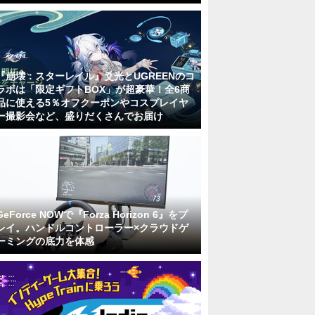
『崩壊：スターレイル』爻光とUGREENのコ
ラボは「限定ギフトBOX」が超豪華！全6商
品に使える5％オフクーポンやコスプレイヤ
ー撮影会など、盛りだくさんでお届け
GeForce NOWで『Forza Horizon 6』をプ
レイ。ハンドルコントローラー×クラウドゲ
ーミングの底力を体感