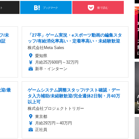
スト
ブックマーク
後で読む
フ/未
「27卒」ゲーム実況・eスポーツ動画の編集スタ
検証
ッフ/有給消化率高い・定着率高い・未経験歓迎
株式会社Meta Sales
愛知県
月給25万600円～32万円
新卒・インターン
迎/最
ゲームシステム調整スタッフ/テスト確認・デー
タ入力補助/未経験歓迎/完全週休2日制・月40万
以上可
株式会社プロジェクトトリガー
東京都
月給29万円～40万円
正社員