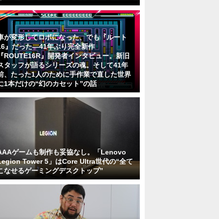
車が変形してロボになった、でも『ルート
16』だった―41年ぶり完全新作
『ROUTE16R』開発者インタビュー。新旧
スタッフが語るシリーズの魂。そして41年
前、たった1人のために手作業で直した世界
に1本だけの“幻のカセット”の話
AAAゲームも制作も妥協なし。「Lenovo
Legion Tower 5」はCore Ultra世代の“全て
こなせるゲーミングデスクトップ”