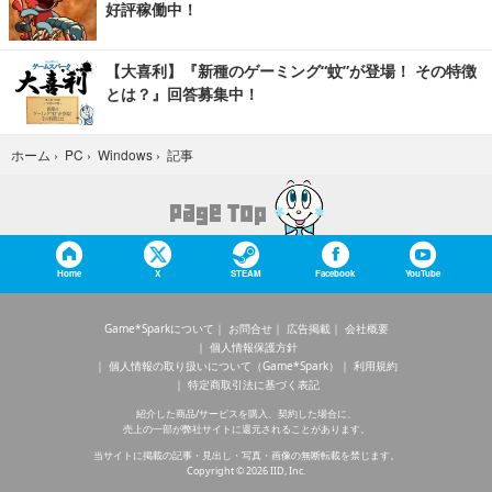
好評稼働中！
【大喜利】『新種のゲーミング“蚊”が登場！ その特徴
とは？』回答募集中！
記事
ホーム
›
PC
›
Windows
›
Home
X
STEAM
Facebook
YouTube
Game*Sparkについて
お問合せ
広告掲載
会社概要
個人情報保護方針
個人情報の取り扱いについて（Game*Spark）
利用規約
特定商取引法に基づく表記
紹介した商品/サービスを購入、契約した場合に、
売上の一部が弊社サイトに還元されることがあります。
当サイトに掲載の記事・見出し・写真・画像の無断転載を禁じます。
Copyright © 2026 IID, Inc.