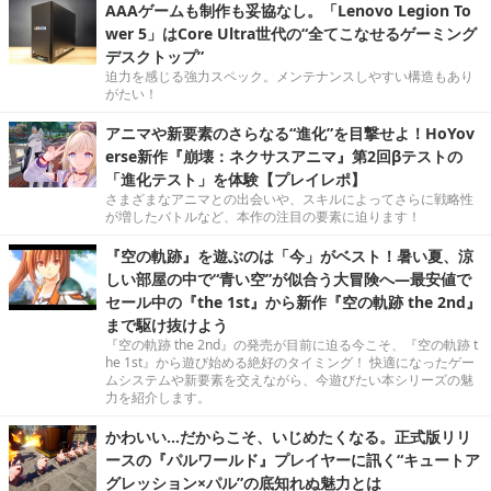
AAAゲームも制作も妥協なし。「Lenovo Legion To
wer 5」はCore Ultra世代の“全てこなせるゲーミング
デスクトップ”
迫力を感じる強力スペック。メンテナンスしやすい構造もあり
がたい！
アニマや新要素のさらなる“進化”を目撃せよ！HoYov
erse新作『崩壊：ネクサスアニマ』第2回βテストの
「進化テスト」を体験【プレイレポ】
さまざまなアニマとの出会いや、スキルによってさらに戦略性
が増したバトルなど、本作の注目の要素に迫ります！
『空の軌跡』を遊ぶのは「今」がベスト！暑い夏、涼
しい部屋の中で“青い空”が似合う大冒険へ―最安値で
セール中の『the 1st』から新作『空の軌跡 the 2nd』
まで駆け抜けよう
『空の軌跡 the 2nd』の発売が目前に迫る今こそ、『空の軌跡 t
he 1st』から遊び始める絶好のタイミング！ 快適になったゲー
ムシステムや新要素を交えながら、今遊びたい本シリーズの魅
力を紹介します。
かわいい…だからこそ、いじめたくなる。正式版リリ
ースの『パルワールド』プレイヤーに訊く“キュートア
グレッション×パル”の底知れぬ魅力とは