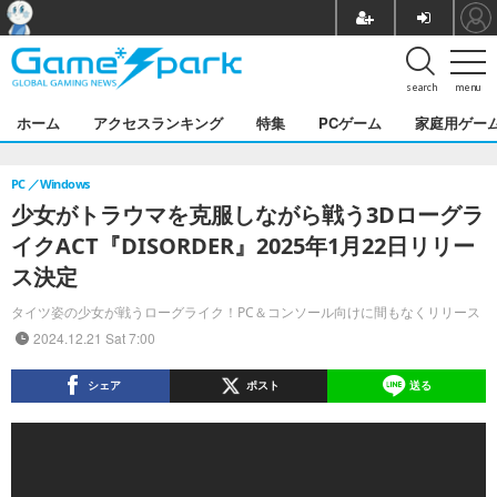
search
menu
ホーム
アクセスランキング
特集
PCゲーム
家庭用ゲー
PC
Windows
少女がトラウマを克服しながら戦う3Dローグラ
イクACT『DISORDER』2025年1月22日リリー
ス決定
タイツ姿の少女が戦うローグライク！PC＆コンソール向けに間もなくリリース
2024.12.21 Sat 7:00
シェア
ポスト
送る