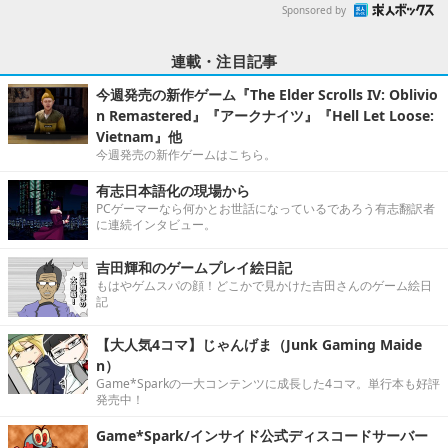
Sponsored by
連載・注目記事
今週発売の新作ゲーム『The Elder Scrolls IV: Oblivio
n Remastered』『アークナイツ』『Hell Let Loose:
Vietnam』他
今週発売の新作ゲームはこちら。
有志日本語化の現場から
PCゲーマーなら何かとお世話になっているであろう有志翻訳者
に連続インタビュー。
吉田輝和のゲームプレイ絵日記
もはやゲムスパの顔！どこかで見かけた吉田さんのゲーム絵日
記
【大人気4コマ】じゃんげま（Junk Gaming Maide
n）
Game*Sparkの一大コンテンツに成長した4コマ。単行本も好評
発売中！
Game*Spark/インサイド公式ディスコードサーバー