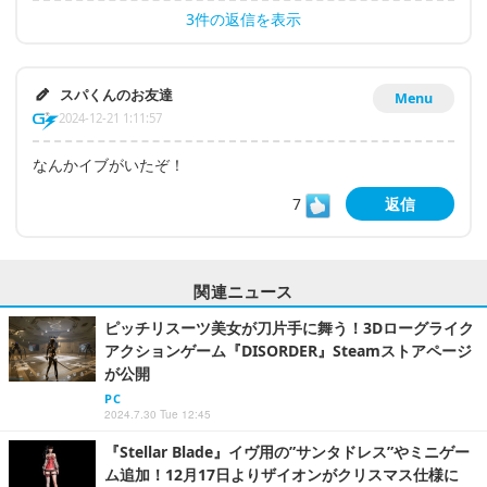
3件の返信を表示
スパくんのお友達
Menu
2024-12-21 1:11:57
なんかイブがいたぞ！
7
返信
関連ニュース
ピッチリスーツ美女が刀片手に舞う！3Dローグライク
アクションゲーム『DISORDER』Steamストアページ
が公開
PC
2024.7.30 Tue 12:45
『Stellar Blade』イヴ用の”サンタドレス”やミニゲー
ム追加！12月17日よりザイオンがクリスマス仕様に