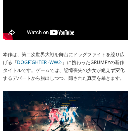
本作は、第二次世界大戦を舞台にドッグファイトを繰り広
げる『
DOGFIGHTER -WW2-
』に携わったGRUMPYの新作
タイトルです。ゲームでは、記憶喪失の少女が絶えず変化
するデパートから脱出しつつ、隠された真実を暴きます。