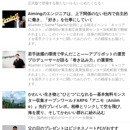
正式版で登場する新たなパルもいじめたくなる！
Aimingのエンジニアは、上下関係のない社内で自主的
に働き、「好き」を仕事にしていく
4GamerとGame*Sparkの合同による就活イベント「キャリア
クエスト」の第4回が東京都立産業貿易センター浜松町館で開催
されました。このイベントに合わせ、自身の就活時のエピソー
ドを若手クリエイターに聞いてみたので、その模様をお届けし
ます。
若手抜擢の環境で学んだこと――アプリボットの運営
プロデューサーが語る「巻き込み力」の重要性
4GamerとGame*Sparkの合同による就活イベント「キャリア
クエスト」の第4回が東京都立産業貿易センター浜松町館で開催
されました。このイベントに合わせ、自身の就活時のエピソー
ドを若手クリエイターに聞いてみたので、その模様をお届けし
ます。
かわいい生き物と"ひとつ"になれる―基本無料モンス
ター収集オープンワールドARPG『アニモ（Aniim
o）』先行プレイレポ。相棒とリンクして空を飛び、
海を渡り、そしてかわいい群れに紛れ込む
7月に国内向け初のクローズドベータ開催！
父の日のプレゼントはビジネスノートPCがおすす