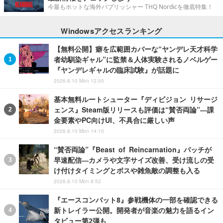
今最もホットな海外パブリッシャー THQ Nordicを徹底特集！
Windowsアクセスランキング
【無料公開】癖を広範囲カバーな“ヤンデレ天才科学
者幼馴染ギャル”に監禁＆人体実験されるノベルゲー
『ヤンデレギャルの臨床試験』が話題に
2026.8.10 Mon 12:00
基本無料ルートシューター『ディビジョン リサージ
ェンス』Steam版リリースも評価は“賛否両論”―課
金要素やPC向けUI、不具合に厳しい声
2026.8.10 Mon 14:15
“賛否両論”『Beast of Reincarnation』パッチが
早速配信―カメラや文字サイズ改善、受け流しの受
け付けタイミングとボスや雑魚敵の調整も入る
2026.8.10 Mon 8:52
『エースコンバット8』参戦機体の一部を確認できる
新トレイラー公開。開発者が音楽の魅力を語るイン
タビュー第2弾も