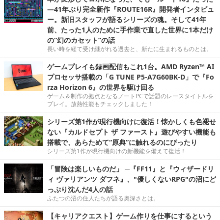
―41年ぶり完全新作『ROUTE16R』開発者インタビュ
ー。新旧スタッフが語るシリーズの魂。そして41年
前、たった1人のために手作業で直した世界に1本だけ
の“幻のカセット”の話
長い時を経て受け継がれる過去と、新たに生まれるものとは。
ゲームプレイも録画配信もこれ1台。AMD Ryzen™ AI
プロセッサ搭載の「G TUNE P5-A7G60BK-D」で『Fo
rza Horizon 6』の世界を駆け回る
ゲーム＆制作の拠点となるノートPCで話題のレースタイトルを
プレイ。放熱性能もチェックしました！
シリーズ第1作が現行機向けに復活！懐かしくも色褪せ
ない『カルドセプト ザ ファースト』遊びやすい機能も
搭載で、あらためて“原典”に触れるのにぴったり
シリーズ第1作が現行機向けの新機能を備えて復活！
「冒険は楽しいものだ」 ─『FF11』と『ウィザードリ
ィ ヴァリアンツ ダフネ』、"優しくないRPG"の沼にど
っぷり沈んだ4人の話
ふたつの沼の住人たちが語る奥深さとは。
【キャリアクエスト】ゲーム作りを仕事にするという