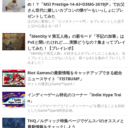
め！？「MSI Prestige-14-AI+D3MG-2619JP」でお父
さん世代に嬉しいカプコンの懐ゲーもいっしょにプレ
ゼントしてみた
父の日に奮発して「ビジネスノートPC」をプレゼントした息子
と父の心温まる一日？
『Identity V 第五人格』の新モード「手記の加筆」は
PvEと聞いたけれど……実際どうなの？集まってプレイ
してみた！【プレイレポ】
『Identity V 第五人格』が好きな人やプレイしたことある人、全
くプレイしたことがない人など、様々な4人を集めてプレイして
みました！
Riot Gamesの最新情報をキャッチアップできる総合
ニュースサイト「FISTBUMP」
サイトの運営はGame*Spark！
インディーゲーム特化のコーナー「Indie Hype Trai
n」
“ハードコアゲーマー”と“インディーゲーム”を繋げることを目的
としたGame*Spark特別企画。
THQノルディック特集ページでゲムスパのオススメと
最新情報をチェックしよう