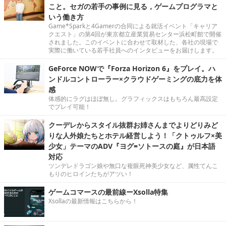
こと。セガの若手の事例に見る，ゲームプログラマと
いう働き方
Game*Sparkと4Gamerの合同による就活イベント「キャリア
クエスト」の第4回が東京都立産業貿易センター浜松町館で開催
されました。このイベントに合わせて取材した、各社の現場で
実際に働いている若手社員へのインタビューをお届けします。
GeForce NOWで『Forza Horizon 6』をプレイ。ハ
ンドルコントローラー×クラウドゲーミングの底力を体
感
体感的にラグはほぼ無し。グラフィックスはもちろん最高設定
でプレイ可能！
クーデレからスタイル抜群お姉さんまでよりどりみど
りな人外娘たちとホテル経営しよう！「クトゥルフ×美
少女」テーマのADV『ヨグ=ソトースの庭』が日本語
対応
ツンデレドラゴン娘や無口な複眼死神美少女など、属性てんこ
もりのヒロインたちがアツい！
ゲームコマースの最前線ーXsolla特集
Xsollaの最新情報はこちらから！