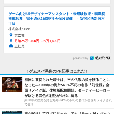
ゲーム向けUIデザイナーアシスタント・未経験歓迎・転職初
挑戦歓迎「完全週休2日制/社会保険完備」・新宿区西新宿六
丁目
株式会社alBee
東京都
月給25万1,400円～39万1,400円
正社員
Sponsored by
！ゲムスパ渾身のPR記事はこれだ！
祖国に裏切られた騎士は、王の仇敵の娘を護ることに
なった―1998年の海外SRPG不朽の名作『幻世録』全
面リメイク版、体験版配信開始。ダーティーヒーロー
が駆ける異色の戦記が令和に蘇る
約30年の歴史を誇る海外SRPGの不朽の名作が全面リメイクされ
て登場！
車が変形してロボになった、でも『ルート16』だった