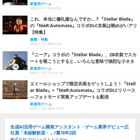
家庭用ゲーム
2024.12.17 Tue 0:36
これ、本当に儀礼服なんですか…？『Stellar Blade』
の『NieR:Automata』コラボDLC衣装は眺めがいアリ
【特集】
連載・特集
2024.11.27 Wed 9:00
『ニーア』コラボの『Stellar Blade』、2B衣装でスカ
ートを覗こうとすると…いろんな意味で強烈な小ネタ
家庭用ゲーム
2024.11.21 Thu 12:15
エミールショップで限定衣装をゲットしよう！『Stell
ar Blade』×『NieR:Automata』コラボDLCリリース
―フォトモード実装アップデートも配信
家庭用ゲーム
2024.11.20 Wed 18:15
生成AI活用ゲーム開発アシスタント・ゲーム業界デビュー正
社員「未経験歓迎・」/賞与年2回
株式会社プロジェクトトリガー