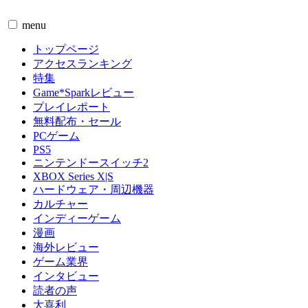
menu
トップページ
アクセスランキング
特集
Game*Sparkレビュー
プレイレポート
無料配布・セール
PCゲーム
PS5
ニンテンドースイッチ2
XBOX Series X|S
ハードウェア・周辺機器
カルチャー
インディーゲーム
漫画
海外レビュー
ゲーム業界
インタビュー
読者の声
大喜利