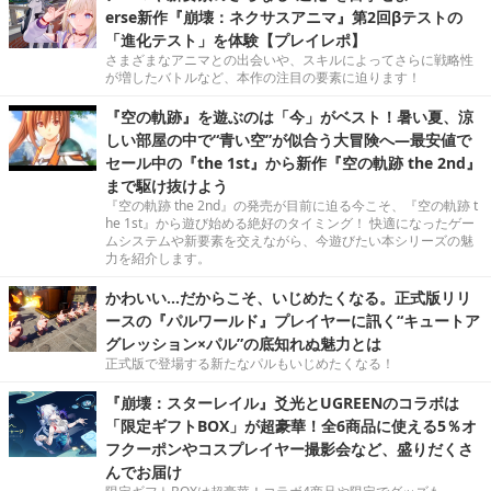
erse新作『崩壊：ネクサスアニマ』第2回βテストの
「進化テスト」を体験【プレイレポ】
さまざまなアニマとの出会いや、スキルによってさらに戦略性
が増したバトルなど、本作の注目の要素に迫ります！
『空の軌跡』を遊ぶのは「今」がベスト！暑い夏、涼
しい部屋の中で“青い空”が似合う大冒険へ―最安値で
セール中の『the 1st』から新作『空の軌跡 the 2nd』
まで駆け抜けよう
『空の軌跡 the 2nd』の発売が目前に迫る今こそ、『空の軌跡 t
he 1st』から遊び始める絶好のタイミング！ 快適になったゲー
ムシステムや新要素を交えながら、今遊びたい本シリーズの魅
力を紹介します。
かわいい…だからこそ、いじめたくなる。正式版リリ
ースの『パルワールド』プレイヤーに訊く“キュートア
グレッション×パル”の底知れぬ魅力とは
正式版で登場する新たなパルもいじめたくなる！
『崩壊：スターレイル』爻光とUGREENのコラボは
「限定ギフトBOX」が超豪華！全6商品に使える5％オ
フクーポンやコスプレイヤー撮影会など、盛りだくさ
んでお届け