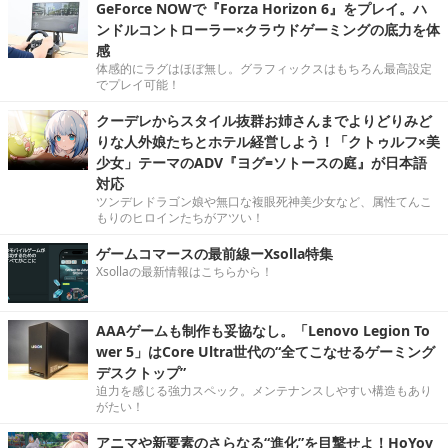
GeForce NOWで『Forza Horizon 6』をプレイ。ハ
ンドルコントローラー×クラウドゲーミングの底力を体
感
体感的にラグはほぼ無し。グラフィックスはもちろん最高設定
でプレイ可能！
クーデレからスタイル抜群お姉さんまでよりどりみど
りな人外娘たちとホテル経営しよう！「クトゥルフ×美
少女」テーマのADV『ヨグ=ソトースの庭』が日本語
対応
ツンデレドラゴン娘や無口な複眼死神美少女など、属性てんこ
もりのヒロインたちがアツい！
ゲームコマースの最前線ーXsolla特集
Xsollaの最新情報はこちらから！
AAAゲームも制作も妥協なし。「Lenovo Legion To
wer 5」はCore Ultra世代の“全てこなせるゲーミング
デスクトップ”
迫力を感じる強力スペック。メンテナンスしやすい構造もあり
がたい！
アニマや新要素のさらなる“進化”を目撃せよ！HoYov