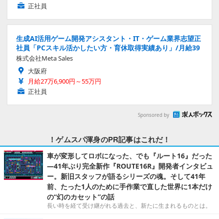
正社員
生成AI活用ゲーム開発アシスタント・IT・ゲーム業界志望正
社員「PCスキル活かしたい方・育休取得実績あり」/月給39
株式会社Meta Sales
大阪府
月給27万6,900円～55万円
正社員
Sponsored by
！ゲムスパ渾身のPR記事はこれだ！
車が変形してロボになった、でも『ルート16』だった
―41年ぶり完全新作『ROUTE16R』開発者インタビュ
ー。新旧スタッフが語るシリーズの魂。そして41年
前、たった1人のために手作業で直した世界に1本だけ
の“幻のカセット”の話
長い時を経て受け継がれる過去と、新たに生まれるものとは。