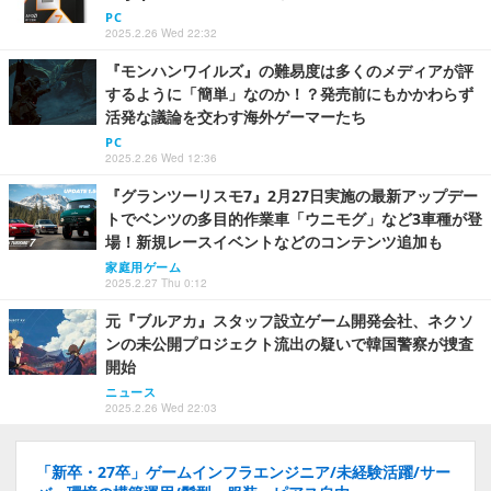
PC
2025.2.26 Wed 22:32
『モンハンワイルズ』の難易度は多くのメディアが評
するように「簡単」なのか！？発売前にもかかわらず
活発な議論を交わす海外ゲーマーたち
PC
2025.2.26 Wed 12:36
『グランツーリスモ7』2月27日実施の最新アップデー
トでベンツの多目的作業車「ウニモグ」など3車種が登
場！新規レースイベントなどのコンテンツ追加も
家庭用ゲーム
2025.2.27 Thu 0:12
元『ブルアカ』スタッフ設立ゲーム開発会社、ネクソ
ンの未公開プロジェクト流出の疑いで韓国警察が捜査
開始
ニュース
2025.2.26 Wed 22:03
「新卒・27卒」ゲームインフラエンジニア/未経験活躍/サー