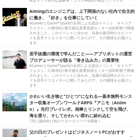
限定ギフトBOXは超豪華！コラボ4商品や限定でグッズも
Aimingのエンジニアは、上下関係のない社内で自主的
に働き、「好き」を仕事にしていく
4GamerとGame*Sparkの合同による就活イベント「キャリア
クエスト」の第4回が東京都立産業貿易センター浜松町館で開催
されました。このイベントに合わせ、自身の就活時のエピソー
ドを若手クリエイターに聞いてみたので、その模様をお届けし
ます。
若手抜擢の環境で学んだこと――アプリボットの運営
プロデューサーが語る「巻き込み力」の重要性
4GamerとGame*Sparkの合同による就活イベント「キャリア
クエスト」の第4回が東京都立産業貿易センター浜松町館で開催
されました。このイベントに合わせ、自身の就活時のエピソー
ドを若手クリエイターに聞いてみたので、その模様をお届けし
ます。
かわいい生き物と"ひとつ"になれる―基本無料モンス
ター収集オープンワールドARPG『アニモ（Aniim
o）』先行プレイレポ。相棒とリンクして空を飛び、
海を渡り、そしてかわいい群れに紛れ込む
7月に国内向け初のクローズドベータ開催！
父の日のプレゼントはビジネスノートPCがおすす