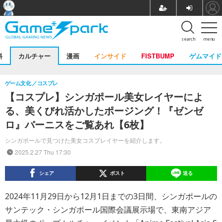
search
menu
料
カルチャー
漫画
インサイド
FISTBUMP
ゲムマイド
ゲーム文化
コスプレ
【コスプレ】シンガポール美女レイヤーによ
る、美くびれ活かしたポージング！『ゼンゼ
ロ』バーニスをご覧あれ【6枚】
シンガポールで見つけた美女コスプレイヤーを紹介します。
2025.2.27 Thu 17:30
シェア
ポスト
送る
2024年11月29日から12月1日までの3日間、シンガポールの
サンテック・シンガポール国際会議展示場で、東南アジア