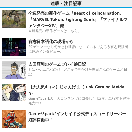
連載・注目記事
今週発売の新作ゲーム『Beast of Reincarnation』
『MARVEL Tōkon: Fighting Souls』『ファイナルフ
ァンタジーXIV』他
今週発売の新作ゲームはこちら。
有志日本語化の現場から
PCゲーマーなら何かとお世話になっているであろう有志翻訳者
に連続インタビュー。
吉田輝和のゲームプレイ絵日記
もはやゲムスパの顔！どこかで見かけた吉田さんのゲーム絵日
記
【大人気4コマ】じゃんげま（Junk Gaming Maide
n）
Game*Sparkの一大コンテンツに成長した4コマ。単行本も好評
発売中！
Game*Spark/インサイド公式ディスコードサーバー
好評稼働中！