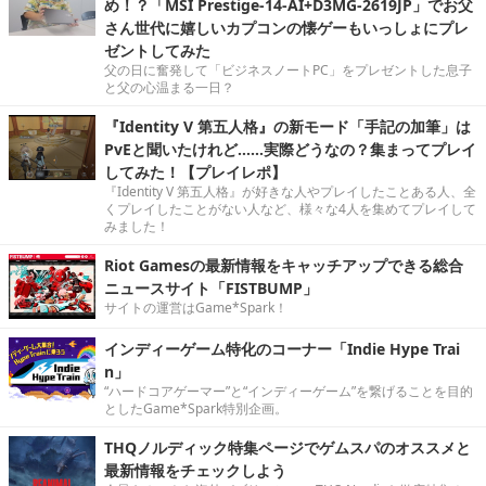
め！？「MSI Prestige-14-AI+D3MG-2619JP」でお父
さん世代に嬉しいカプコンの懐ゲーもいっしょにプレ
ゼントしてみた
父の日に奮発して「ビジネスノートPC」をプレゼントした息子
と父の心温まる一日？
『Identity V 第五人格』の新モード「手記の加筆」は
PvEと聞いたけれど……実際どうなの？集まってプレイ
してみた！【プレイレポ】
『Identity V 第五人格』が好きな人やプレイしたことある人、全
くプレイしたことがない人など、様々な4人を集めてプレイして
みました！
Riot Gamesの最新情報をキャッチアップできる総合
ニュースサイト「FISTBUMP」
サイトの運営はGame*Spark！
インディーゲーム特化のコーナー「Indie Hype Trai
n」
“ハードコアゲーマー”と“インディーゲーム”を繋げることを目的
としたGame*Spark特別企画。
THQノルディック特集ページでゲムスパのオススメと
最新情報をチェックしよう