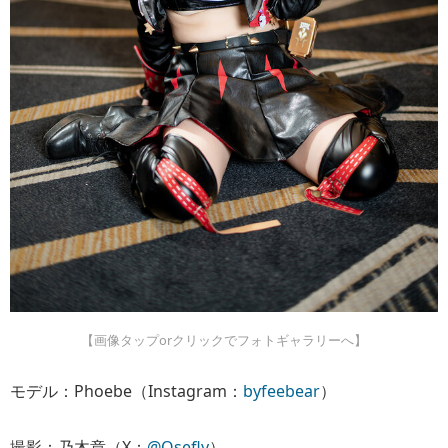
【画像タップorクリックでフォトギャラリーへ】
モデル：Phoebe（Instagram：
byfeebear
）
撮影：乃木章（X：
@Osefly
）