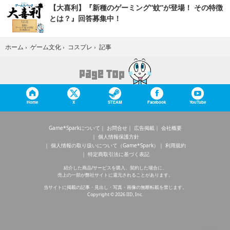
【大喜利】『新種のゲーミング“蚊”が登場！ その特徴
とは？』回答募集中！
記事
ホーム
›
ゲーム文化
›
コスプレ
›
Home
X
STEAM
Facebook
YouTube
Game*Sparkについて
お問合せ
広告掲載
会社概要
個人情報保護方針
個人情報の取り扱いについて（Game*Spark）
利用規約
特定商取引法に基づく表記
紹介した商品/サービスを購入、契約した場合に、
売上の一部が弊社サイトに還元されることがあります。
当サイトに掲載の記事・見出し・写真・画像の無断転載を禁じます。
Copyright © 2026 IID, Inc.