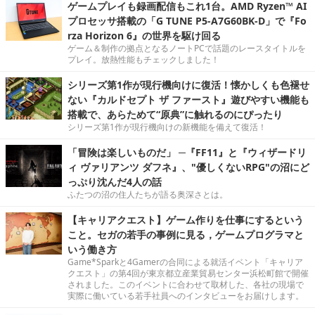
ゲームプレイも録画配信もこれ1台。AMD Ryzen™ AI
プロセッサ搭載の「G TUNE P5-A7G60BK-D」で『Fo
rza Horizon 6』の世界を駆け回る
ゲーム＆制作の拠点となるノートPCで話題のレースタイトルを
プレイ。放熱性能もチェックしました！
シリーズ第1作が現行機向けに復活！懐かしくも色褪せ
ない『カルドセプト ザ ファースト』遊びやすい機能も
搭載で、あらためて“原典”に触れるのにぴったり
シリーズ第1作が現行機向けの新機能を備えて復活！
「冒険は楽しいものだ」 ─『FF11』と『ウィザードリ
ィ ヴァリアンツ ダフネ』、"優しくないRPG"の沼にど
っぷり沈んだ4人の話
ふたつの沼の住人たちが語る奥深さとは。
【キャリアクエスト】ゲーム作りを仕事にするという
こと。セガの若手の事例に見る，ゲームプログラマと
いう働き方
Game*Sparkと4Gamerの合同による就活イベント「キャリア
クエスト」の第4回が東京都立産業貿易センター浜松町館で開催
されました。このイベントに合わせて取材した、各社の現場で
実際に働いている若手社員へのインタビューをお届けします。