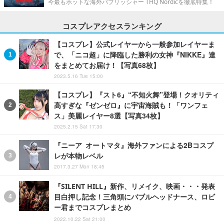
今最もホットな海外パブリッシャー THQ Nordicを徹底特集！
コスプレアクセスランキング
【コスプレ】公式レイヤーから一般参加レイヤーま
で、「ニコ超」に降臨した勝利の女神『NIKKE』達
をまとめてお届け！【写真68枚】
2023.5.16 Tue 15:00
【コスプレ】『スト6』“不知火舞”登場！クオリティ
高すぎな『ゼンゼロ』に宇宙海賊も！「ワンフェ
ス」美麗レイヤー8選【写真34枚】
2025.2.15 Sat 17:30
『ニーア オートマタ』海外ファンによる2Bコスプ
レが本物レベル
2017.3.27 Mon 18:45
『SILENT HILL』新作、リメイク、映画・・・発表
目白押し記念！三角頭にバブルヘッドナース、ロビ
ー君までコスプレまとめ
2022.10.22 Sat 21:00