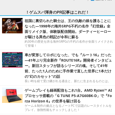
！ゲムスパ渾身のPR記事はこれだ！
祖国に裏切られた騎士は、王の仇敵の娘を護ることに
なった―1998年の海外SRPG不朽の名作『幻世録』全
面リメイク版、体験版配信開始。ダーティーヒーロー
が駆ける異色の戦記が令和に蘇る
約30年の歴史を誇る海外SRPGの不朽の名作が全面リメイクされ
て登場！
車が変形してロボになった、でも『ルート16』だった
―41年ぶり完全新作『ROUTE16R』開発者インタビュ
ー。新旧スタッフが語るシリーズの魂。そして41年
前、たった1人のために手作業で直した世界に1本だけ
の“幻のカセット”の話
長い時を経て受け継がれる過去と、新たに生まれるものとは。
ゲームプレイも録画配信もこれ1台。AMD Ryzen™ AI
プロセッサ搭載の「G TUNE P5-A7G60BK-D」で『Fo
rza Horizon 6』の世界を駆け回る
ゲーム＆制作の拠点となるノートPCで話題のレースタイトルを
プレイ。放熱性能もチェックしました！