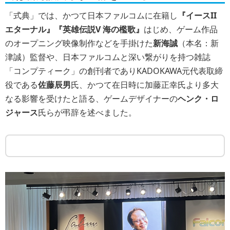
「式典」では、かつて日本ファルコムに在籍し
『イースII
エターナル』『英雄伝説V 海の檻歌』
はじめ、ゲーム作品
のオープニング映像制作などを手掛けた
新海誠
（本名：新
津誠）監督や、日本ファルコムと深い繋がりを持つ雑誌
「コンプティーク」の創刊者でありKADOKAWA元代表取締
役である
佐藤辰男
氏、かつて在日時に加藤正幸氏より多大
なる影響を受けたと語る、ゲームデザイナーの
ヘンク・ロ
ジャース
氏らが弔辞を述べました。