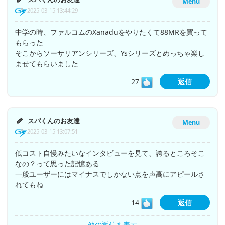
Menu
2025-03-15 13:44:29
中学の時、ファルコムのXanaduをやりたくて88MRを買って
もらった
そこからソーサリアンシリーズ、Ysシリーズとめっちゃ楽し
ませてもらいました
27
返信
スパくんのお友達
Menu
2025-03-15 13:07:51
低コスト自慢みたいなインタビューを見て、誇るところそこ
なの？って思った記憶ある
一般ユーザーにはマイナスでしかない点を声高にアピールさ
れてもね
14
返信
他の返信を表示