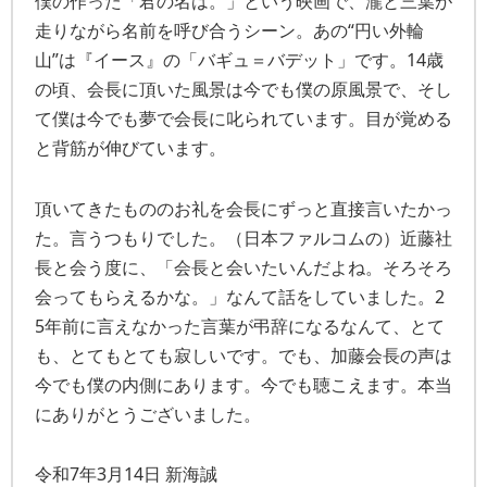
僕の作った「君の名は。」という映画で、瀧と三葉が
走りながら名前を呼び合うシーン。あの“円い外輪
山”は『イース』の「バギュ＝バデット」です。14歳
の頃、会長に頂いた風景は今でも僕の原風景で、そし
て僕は今でも夢で会長に叱られています。目が覚める
と背筋が伸びています。
頂いてきたもののお礼を会長にずっと直接言いたかっ
た。言うつもりでした。（日本ファルコムの）近藤社
長と会う度に、「会長と会いたいんだよね。そろそろ
会ってもらえるかな。」なんて話をしていました。2
5年前に言えなかった言葉が弔辞になるなんて、とて
も、とてもとても寂しいです。でも、加藤会長の声は
今でも僕の内側にあります。今でも聴こえます。本当
にありがとうございました。
令和7年3月14日 新海誠