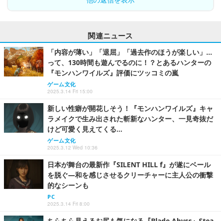
関連ニュース
「内容が薄い」「退屈」「過去作のほうが楽しい」…
って、130時間も遊んでるのに！？とあるハンターの
『モンハンワイルズ』評価にツッコミの嵐
ゲーム文化
2025.3.14 Fri 15:00
新しい性癖が開花しそう！『モンハンワイルズ』キャ
ラメイクで生み出された斬新なハンター、一見奇抜だ
けど可愛く見えてくる…
ゲーム文化
2025.3.12 Wed 10:36
日本が舞台の最新作『SILENT HILL f』が遂にベール
を脱ぐ―和を感じさせるクリーチャーに主人公の衝撃
的なシーンも
PC
2025.3.14 Fri 8:00
ちらちら見えるお尻も気になる『Blade Abyss』Stea