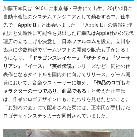
加藤正幸氏は1946年に東京都・平井にて出生。20代の頃に
自動車会社のシステムエンジニアとして勤務する中、仕事
先で「
Apple II
」と出会いました。「Apple II」の情報処理
能力と先進性に可能性を見出した正幸氏はApple社の公認代
理店の立ち上げを決意し、
日本ファルコム
を設立。立川を
拠点に少数精鋭でゲームソフトの開発や販売も手がけるよ
うになり、
『ドラゴンスレイヤー』『ザナドゥ』『ソーサ
リアン』『イース』『英雄伝説』
シリーズなど、同社の代
表作となるタイトルを国内外に向けてリリース。ゲーム開
発において、音楽やストーリーに加え、
「作品のロゴもキ
ャラクターの一つであり、商品である」
と考えた正幸氏
は、作品のロゴデザインにもこだわりを見せたとのこと。
「お別れの会」にて配布された栞には、正幸氏が手掛けた
ロゴデザインステッカーが同封されていました。