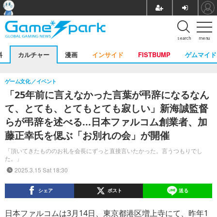
search
menu
料
カルチャー
漫画
インサイド
FISTBUMP
ゲムマイド
ゲーム文化
イベント
「25年前に言えなかった言葉が弔辞になるなん
て、とても、とてもとても寂しい」新海誠監督
らが弔辞を述べる...日本ファルコム創業者、加
藤正幸氏を偲ぶ「お別れの会」が開催
「頂いてきたもののお礼を会長にずっと直接言いたかった。言うつもりでし
た。」
2025.3.15 Sat 18:30
シェア
ポスト
送る
日本ファルコムは3月14日、東京都港区増上寺にて、昨年1