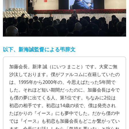
以下、新海誠監督による弔辞文
加藤会長、新津 誠（にいつ まこと）です。大変ご無
沙汰しております。僕がファルコムに在籍していたの
は、1995年から2000年の、今思えばたった5年間で
した。それほど短い期間だったのに、加藤会長は今で
も僕の夢に出てくる人、第1位です。ちなみに2位は
初恋の相手です。初恋は14歳の頃で、僕は発売され
たばかりの『イース』にも夢中でした。だから僕の中
では『イース』も初恋も加藤会長もどこか繋がってい
ます。会長にお話ししたら「気持ち悪いな」と叱られ