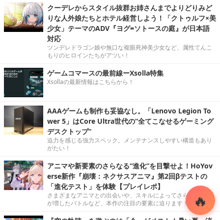
クーデレからスタイル抜群お姉さんまでよりどりみど
りな人外娘たちとホテル経営しよう！「クトゥルフ×美
少女」テーマのADV『ヨグ=ソトースの庭』が日本語
対応
ツンデレドラゴン娘や無口な複眼死神美少女など、属性てんこ
もりのヒロインたちがアツい！
ゲームコマースの最前線ーXsolla特集
Xsollaの最新情報はこちらから！
AAAゲームも制作も妥協なし。「Lenovo Legion To
wer 5」はCore Ultra世代の“全てこなせるゲーミング
デスクトップ”
迫力を感じる強力スペック。メンテナンスしやすい構造もあり
がたい！
アニマや新要素のさらなる“進化”を目撃せよ！HoYov
erse新作『崩壊：ネクサスアニマ』第2回βテストの
「進化テスト」を体験【プレイレポ】
さまざまなアニマとの出会いや、スキルによってさらに戦略性
が増したバトルなど、本作の注目の要素に迫ります！