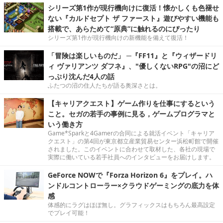
シリーズ第1作が現行機向けに復活！懐かしくも色褪せ
ない『カルドセプト ザ ファースト』遊びやすい機能も
搭載で、あらためて“原典”に触れるのにぴったり
シリーズ第1作が現行機向けの新機能を備えて復活！
「冒険は楽しいものだ」 ─『FF11』と『ウィザードリ
ィ ヴァリアンツ ダフネ』、"優しくないRPG"の沼にど
っぷり沈んだ4人の話
ふたつの沼の住人たちが語る奥深さとは。
【キャリアクエスト】ゲーム作りを仕事にするという
こと。セガの若手の事例に見る，ゲームプログラマと
いう働き方
Game*Sparkと4Gamerの合同による就活イベント「キャリア
クエスト」の第4回が東京都立産業貿易センター浜松町館で開催
されました。このイベントに合わせて取材した、各社の現場で
実際に働いている若手社員へのインタビューをお届けします。
GeForce NOWで『Forza Horizon 6』をプレイ。ハ
ンドルコントローラー×クラウドゲーミングの底力を体
感
体感的にラグはほぼ無し。グラフィックスはもちろん最高設定
でプレイ可能！