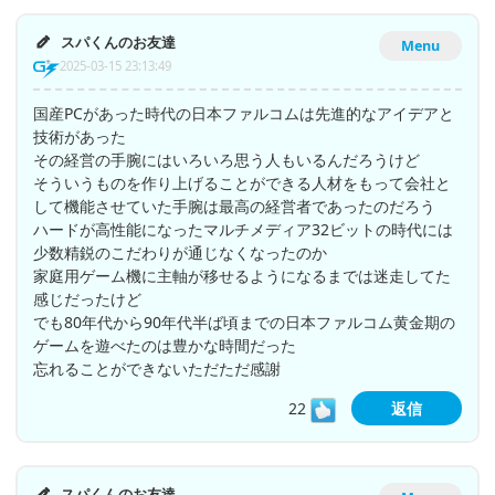
スパくんのお友達
Menu
2025-03-15 23:13:49
国産PCがあった時代の日本ファルコムは先進的なアイデアと
技術があった
その経営の手腕にはいろいろ思う人もいるんだろうけど
そういうものを作り上げることができる人材をもって会社と
して機能させていた手腕は最高の経営者であったのだろう
ハードが高性能になったマルチメディア32ビットの時代には
少数精鋭のこだわりが通じなくなったのか
家庭用ゲーム機に主軸が移せるようになるまでは迷走してた
感じだったけど
でも80年代から90年代半ば頃までの日本ファルコム黄金期の
ゲームを遊べたのは豊かな時間だった
忘れることができないただただ感謝
22
返信
スパくんのお友達