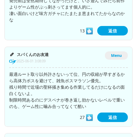
発売前は全然期待してなかったけど、いざ遊んでみたら前作
よりゲーム性がぶっ刺さってます個人的に。
凄い面白いけど味方ガチャにたまたま恵まれてたからなのか
な
13
返信
スパくんのお友達
Menu
2025-06-01 3:08:09
最適ルート取り以外許さないって位、円の収縮が早すぎるか
ら高体力ボスを避けて、雑魚ボスマラソン優先。
残り時間で近場の聖杯掻き集める作業してるだけになるの面
白くないよ。
制限時間あるのにデスペナが巻き返し効かないレベルで重い
のも、ゲーム性に噛み合ってなくて酷い
27
返信