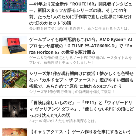
―41年ぶり完全新作『ROUTE16R』開発者インタビュ
ー。新旧スタッフが語るシリーズの魂。そして41年
前、たった1人のために手作業で直した世界に1本だけ
の“幻のカセット”の話
長い時を経て受け継がれる過去と、新たに生まれるものとは。
ゲームプレイも録画配信もこれ1台。AMD Ryzen™ AI
プロセッサ搭載の「G TUNE P5-A7G60BK-D」で『Fo
rza Horizon 6』の世界を駆け回る
ゲーム＆制作の拠点となるノートPCで話題のレースタイトルを
プレイ。放熱性能もチェックしました！
シリーズ第1作が現行機向けに復活！懐かしくも色褪せ
ない『カルドセプト ザ ファースト』遊びやすい機能も
搭載で、あらためて“原典”に触れるのにぴったり
シリーズ第1作が現行機向けの新機能を備えて復活！
「冒険は楽しいものだ」 ─『FF11』と『ウィザードリ
ィ ヴァリアンツ ダフネ』、"優しくないRPG"の沼にど
っぷり沈んだ4人の話
ふたつの沼の住人たちが語る奥深さとは。
【キャリアクエスト】ゲーム作りを仕事にするという