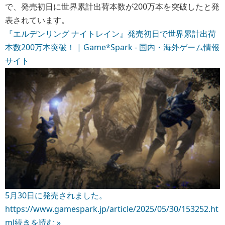
で、発売初日に世界累計出荷本数が200万本を突破したと発
表されています。
『エルデンリング ナイトレイン』発売初日で世界累計出荷
本数200万本突破！ | Game*Spark - 国内・海外ゲーム情報
サイト
5月30日に発売されました。
https://www.gamespark.jp/article/2025/05/30/153252.ht
ml
続きを読む »