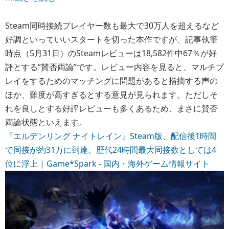
Steam同時接続プレイヤー数も最大で30万人を超えるなど
好調といっていいスタートを切った本作ですが、記事執筆
時点（5月31日）のSteamレビューは18,582件中67％が好
評とする“賛否両論”です。レビュー内容を見ると、マルチプ
レイをするためのマッチングに問題があると指摘する声の
ほか、難度が高すぎるとする意見が見られます。ただしそ
れを良しとする好評レビューも多くあるため、まさに賛否
両論状態といえます。
『エルデンリング ナイトレイン』Steam版、配信後1時間
で同接が約31万に到達。歴代24時間最大同接数としては4
位に浮上 | Game*Spark - 国内・海外ゲーム情報サイト