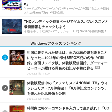
n」
“ハードコアゲーマー”と“インディーゲーム”を繋げることを目的
としたGame*Spark特別企画。
THQノルディック特集ページでゲムスパのオススメと
最新情報をチェックしよう
今最もホットな海外パブリッシャー THQ Nordicを徹底特集！
Windowsアクセスランキング
祖国に裏切られた騎士は、王の仇敵の娘を護ること
になった―1998年の海外SRPG不朽の名作『幻世
録』全面リメイク版、体験版配信開始。ダーティー
ヒーローが駆ける異色の戦記が令和に蘇る
PR
2026.8.8 Sat 18:00
体験版配信中の『アノマリス／ANOMALITH』ウィ
ッシュリスト7万件突破！「6万件記念コンテンツ」
を兼ねた記念映像も公開
2026.8.8 Sat 16:45
時間内に格ゲーコマンドを入力して生き残れ！『CO