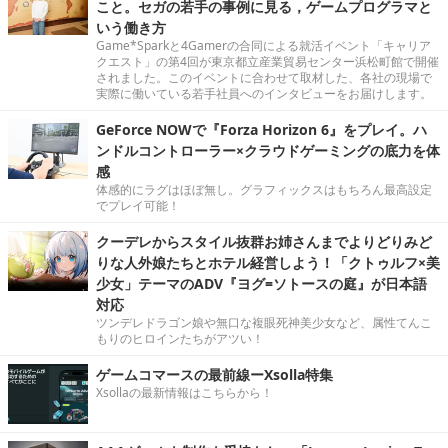
こと。セガの若手の事例に見る，ゲームプログラマと
いう働き方
Game*Sparkと4Gamerの合同による就活イベント「キャリア
クエスト」の第4回が東京都立産業貿易センター浜松町館で開催
されました。このイベントに合わせて取材した、各社の現場で
実際に働いている若手社員へのインタビューをお届けします。
GeForce NOWで『Forza Horizon 6』をプレイ。ハ
ンドルコントローラー×クラウドゲーミングの底力を体
感
体感的にラグはほぼ無し。グラフィックスはもちろん最高設定
でプレイ可能！
クーデレからスタイル抜群お姉さんまでよりどりみど
りな人外娘たちとホテル経営しよう！「クトゥルフ×美
少女」テーマのADV『ヨグ=ソトースの庭』が日本語
対応
ツンデレドラゴン娘や無口な複眼死神美少女など、属性てんこ
もりのヒロインたちがアツい！
ゲームコマースの最前線ーXsolla特集
Xsollaの最新情報はこちらから！