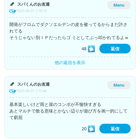
スパくんのお友達
Menu
2025-06-01 2:18:19
開発がフロムでダクソエルデンの皮を被ってるからまだ許さ
れてる
そうじゃない別ＩＰだったらゴ ミとしてぶっ叩かれてるよｗ
48
返信
他の返信を表示
スパくんのお友達
Menu
2025-06-01 2:15:44
基本楽しいけど雨と崖のコンボが不愉快すぎる
あとマルチで散る意味とかない辺りが遊び方を画一的にして
て窮屈
20
返信