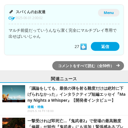
スパくんのお友達
Menu
2025-06-01 2:00:02
マルチ前提だっていうんなら潔く完全にマルチプレイ専用で
出せばいいじゃん
27
返信
コメントをすべて読む（全59件）
関連ニュース
「議論をしても、最後の弾を射る難度だけは絶対に下
げられなかった」インタラクティブ短編エッセイ『Ma
ny Nights a Whisper』【開発者インタビュー】
連載・特集
2025.5.16 Fri 18:00
一撃受ければ即死亡…『鬼武者2』で登場の最高難度
「修羅」が前作『鬼武者』にも追加！緊張感あるプレ