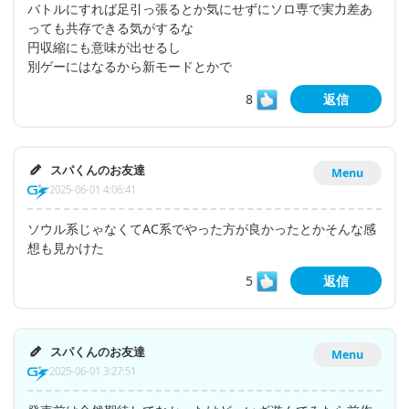
バトルにすれば足引っ張るとか気にせずにソロ専で実力差あ
っても共存できる気がするな
円収縮にも意味が出せるし
別ゲーにはなるから新モードとかで
8
返信
スパくんのお友達
Menu
2025-06-01 4:06:41
ソウル系じゃなくてAC系でやった方が良かったとかそんな感
想も見かけた
5
返信
スパくんのお友達
Menu
2025-06-01 3:27:51