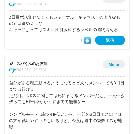
2025-06-01 23:54:14
3日目ボス倒せなくてもジャーナル（キャラストのようなも
の）は進めような
キャラによってはスキル性能激変するレベルの遺物貰える
1
返信
スパくんのお友達
Menu
2025-06-01 22:23:37
自分がある程度動けるようになるとどんなメンバーでも3日目
までは行ける
ただ3日目ボスに関しては死にまくるメンバーだと、一人生き
残ってもHP倍率かかりすぎてて無理ゲー
シングルモードは敵のHP低いから、一部の3日目ボスはソロ
の方が戦いやすいのもいるけど、今度は道中の複数ボスが地
獄