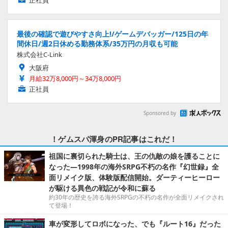
最後の確認で遊びやすさ向上!/ゲームデバッガー/125日の年
間休日/週2日休める勤務体系/35万円の月収も可能
株式会社C-Link
大阪府
月給32万8,000円～34万8,000円
正社員
Sponsored by
！ゲムスパ渾身のPR記事はこれだ！
祖国に裏切られた騎士は、王の仇敵の娘を護ることに
なった―1998年の海外SRPG不朽の名作『幻世録』全
面リメイク版、体験版配信開始。ダーティーヒーロー
が駆ける異色の戦記が令和に蘇る
約30年の歴史を誇る海外SRPGの不朽の名作が全面リメイクされ
て登場！
車が変形してロボになった、でも『ルート16』だった