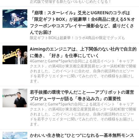
正式版で登場する新たなパルもいじめたくなる！
『崩壊：スターレイル』爻光とUGREENのコラボは
「限定ギフトBOX」が超豪華！全6商品に使える5％オ
フクーポンやコスプレイヤー撮影会など、盛りだくさ
んでお届け
限定ギフトBOXは超豪華！コラボ4商品や限定でグッズも
Aimingのエンジニアは、上下関係のない社内で自主的
に働き、「好き」を仕事にしていく
4GamerとGame*Sparkの合同による就活イベント「キャリア
クエスト」の第4回が東京都立産業貿易センター浜松町館で開催
されました。このイベントに合わせ、自身の就活時のエピソー
ドを若手クリエイターに聞いてみたので、その模様をお届けし
ます。
若手抜擢の環境で学んだこと――アプリボットの運営
プロデューサーが語る「巻き込み力」の重要性
4GamerとGame*Sparkの合同による就活イベント「キャリア
クエスト」の第4回が東京都立産業貿易センター浜松町館で開催
されました。このイベントに合わせ、自身の就活時のエピソー
ドを若手クリエイターに聞いてみたので、その模様をお届けし
ます。
かわいい生き物と"ひとつ"になれる―基本無料モンス