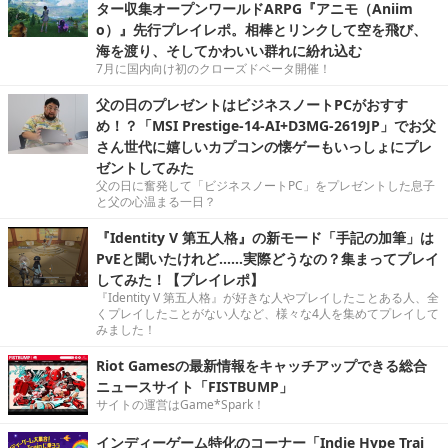
ター収集オープンワールドARPG『アニモ（Aniim
o）』先行プレイレポ。相棒とリンクして空を飛び、
海を渡り、そしてかわいい群れに紛れ込む
7月に国内向け初のクローズドベータ開催！
父の日のプレゼントはビジネスノートPCがおすす
め！？「MSI Prestige-14-AI+D3MG-2619JP」でお父
さん世代に嬉しいカプコンの懐ゲーもいっしょにプレ
ゼントしてみた
父の日に奮発して「ビジネスノートPC」をプレゼントした息子
と父の心温まる一日？
『Identity V 第五人格』の新モード「手記の加筆」は
PvEと聞いたけれど……実際どうなの？集まってプレイ
してみた！【プレイレポ】
『Identity V 第五人格』が好きな人やプレイしたことある人、全
くプレイしたことがない人など、様々な4人を集めてプレイして
みました！
Riot Gamesの最新情報をキャッチアップできる総合
ニュースサイト「FISTBUMP」
サイトの運営はGame*Spark！
インディーゲーム特化のコーナー「Indie Hype Trai