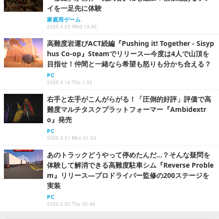
イを一足先に体験
家庭用ゲーム
2025.4.23 Wed 13:40
高難度岩運びACT続編『Pushing it! Together - Sisyp
hus Co-op』Steamでリリース―今度は4人で山頂を
目指せ！仲間と一緒なら希望も怒りも分かち合える？
PC
2025.4.10 Thu 1:32
右手と左手がこんがらがる！「圧倒的好評」評価で高
難度マルチタスクプラットフォーマー『Ambidextr
o』発売
PC
2025.3.31 Mon 21:33
あのトラックどうやって停めたんだ…？そんな疑問を
体験して解消できる高難度駐車シム『Reverse Proble
m』リリース―プロドライバー監修の200ステージを
実装
PC
2025.2.20 Thu 20:46