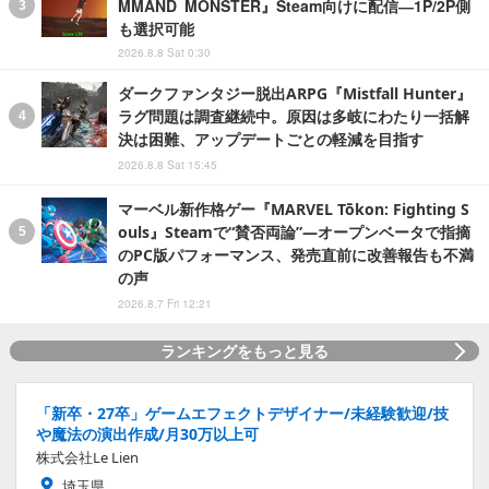
MMAND MONSTER』Steam向けに配信―1P/2P側
も選択可能
2026.8.8 Sat 0:30
ダークファンタジー脱出ARPG『Mistfall Hunter』
ラグ問題は調査継続中。原因は多岐にわたり一括解
決は困難、アップデートごとの軽減を目指す
2026.8.8 Sat 15:45
マーベル新作格ゲー『MARVEL Tōkon: Fighting S
ouls』Steamで“賛否両論”―オープンベータで指摘
のPC版パフォーマンス、発売直前に改善報告も不満
の声
2026.8.7 Fri 12:21
ランキングをもっと見る
「新卒・27卒」ゲームエフェクトデザイナー/未経験歓迎/技
や魔法の演出作成/月30万以上可
株式会社Le Lien
埼玉県