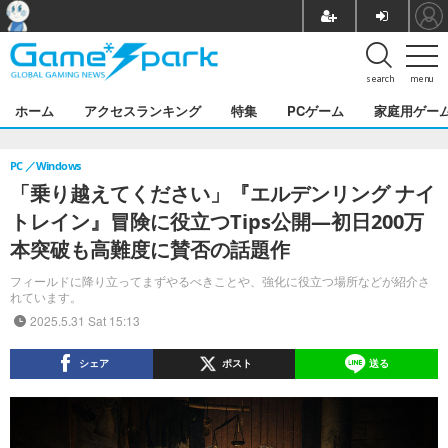
search
menu
ホーム
アクセスランキング
特集
PCゲーム
家庭用ゲー
PC
Windows
「乗り越えてください」『エルデンリング ナイ
トレイン』冒険に役立つTips公開―初日200万
本突破も高難度に賛否の話題作
フィールドに降り立ってまずやるべきことや、強化に役立つ場所などが紹介さ
れています。
2025.5.31 Sat 15:13
シェア
ポスト
送る