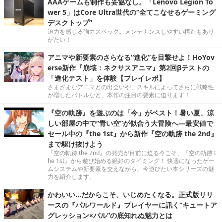
AAAゲームも制作も妥協なし。「Lenovo Legion To
wer 5」はCore Ultra世代の“全てこなせるゲーミング
デスクトップ”
迫力を感じる強力スペック。メンテナンスしやすい構造もあり
がたい！
アニマや新要素のさらなる“進化”を目撃せよ！HoYov
erse新作『崩壊：ネクサスアニマ』第2回βテストの
「進化テスト」を体験【プレイレポ】
さまざまなアニマとの出会いや、スキルによってさらに戦略性
が増したバトルなど、本作の注目の要素に迫ります！
『空の軌跡』を遊ぶのは「今」がベスト！暑い夏、涼
しい部屋の中で“青い空”が似合う大冒険へ―最安値で
セール中の『the 1st』から新作『空の軌跡 the 2nd』
まで駆け抜けよう
『空の軌跡 the 2nd』の発売が目前に迫る今こそ、『空の軌跡 t
he 1st』から遊び始める絶好のタイミング！ 快適になったゲー
ムシステムや新要素を交えながら、今遊びたい本シリーズの魅
力を紹介します。
かわいい…だからこそ、いじめたくなる。正式版リリ
ースの『パルワールド』プレイヤーに訊く“キュートア
グレッション×パル”の底知れぬ魅力とは