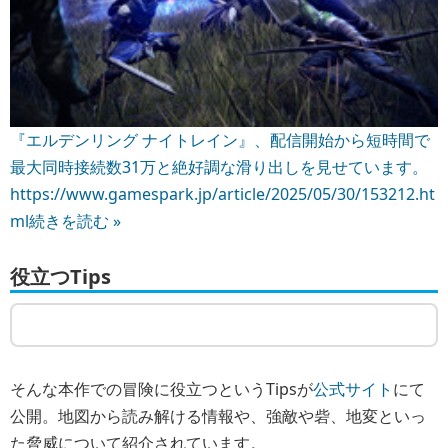
『エルデンリング ナイトレイン』、配信開始から短時間で
最大同時接続数31万と絶好調な滑り出しを見せています。
https://www.gamespark.jp/article/2025/05/30/153212.ht
ml
続きを読む »
役立つTips
そんな本作での冒険に役立つというTipsが
公式サイト
にて
公開。地図から読み解ける情報や、強敵や砦、地変といっ
た脅威について紹介されています。