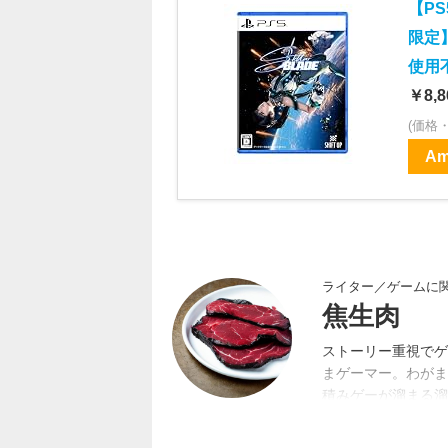
【PS
限定
使用
￥8,8
(価格
Am
ライター／ゲームに
焦生肉
ストーリー重視でゲ
まゲーマー。わがま
積みゲーが溜まる溜
に恵まれた。