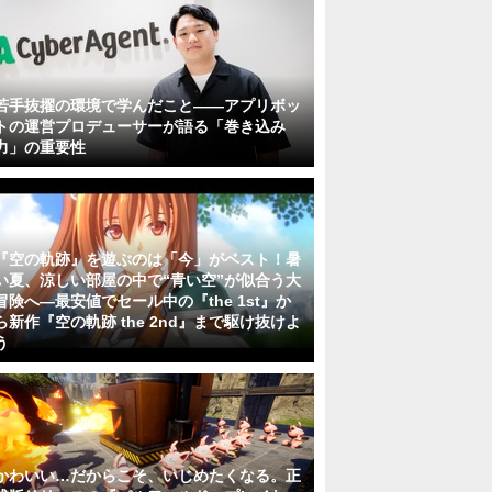
若手抜擢の環境で学んだこと――アプリボッ
トの運営プロデューサーが語る「巻き込み
力」の重要性
『空の軌跡』を遊ぶのは「今」がベスト！暑
い夏、涼しい部屋の中で“青い空”が似合う大
冒険へ―最安値でセール中の『the 1st』か
ら新作『空の軌跡 the 2nd』まで駆け抜けよ
う
かわいい…だからこそ、いじめたくなる。正