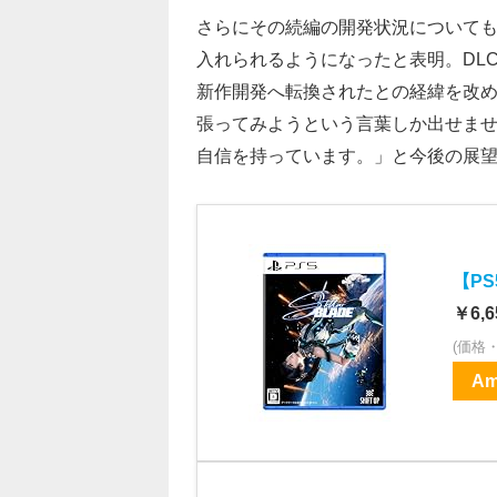
さらにその続編の開発状況についても
入れられるようになったと表明。DL
新作開発へ転換されたとの経緯を改め
張ってみようという言葉しか出せま
自信を持っています。」と今後の展
【PS
￥6,6
(価格
Am