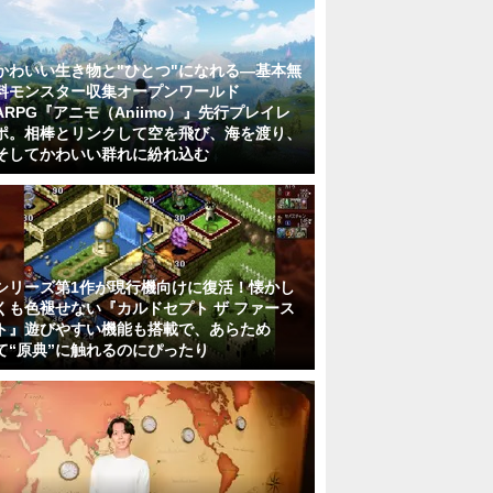
かわいい生き物と"ひとつ"になれる―基本無
料モンスター収集オープンワールド
ARPG『アニモ（Aniimo）』先行プレイレ
ポ。相棒とリンクして空を飛び、海を渡り、
そしてかわいい群れに紛れ込む
シリーズ第1作が現行機向けに復活！懐かし
くも色褪せない『カルドセプト ザ ファース
ト』遊びやすい機能も搭載で、あらため
て“原典”に触れるのにぴったり