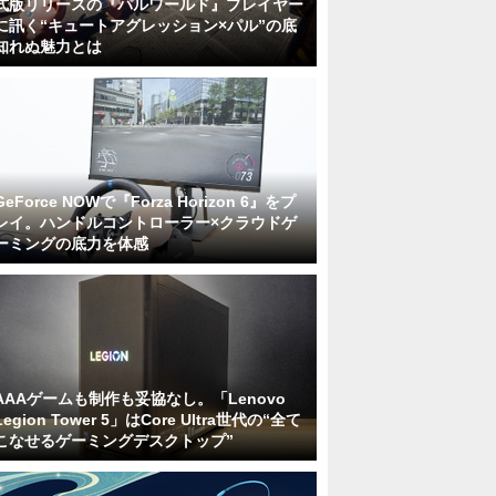
式版リリースの『パルワールド』プレイヤー
に訊く“キュートアグレッション×パル”の底
知れぬ魅力とは
GeForce NOWで『Forza Horizon 6』をプ
レイ。ハンドルコントローラー×クラウドゲ
ーミングの底力を体感
AAAゲームも制作も妥協なし。「Lenovo
Legion Tower 5」はCore Ultra世代の“全て
こなせるゲーミングデスクトップ”