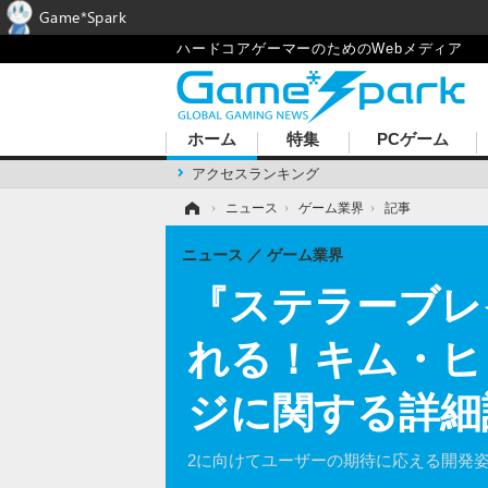
Game*Spark
ハードコアゲーマーのためのWebメディア
ホーム
特集
PCゲーム
アクセスランキング
ホーム
›
ニュース
›
ゲーム業界
›
記事
ニュース
ゲーム業界
『ステラーブレ
れる！キム・ヒ
ジに関する詳細
2に向けてユーザーの期待に応える開発