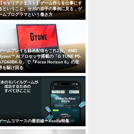
【キャリアクエスト】ゲーム作りを仕事にす
るということ。セガの若手の事例に見る，ゲ
ームプログラマという働き方
ゲームプレイも録画配信もこれ1台。AMD
Ryzen™ AIプロセッサ搭載の「G TUNE P5-
A7G60BK-D」で『Forza Horizon 6』の世
界を駆け回る
ゲームコマースの最前線ーXsolla特集