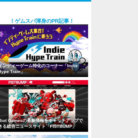
！ゲムスパ渾身のPR記事！
インディーゲーム特化のコーナー「Indie
Hype Train」
Riot Gamesの最新情報をキャッチアップで
きる総合ニュースサイト「FISTBUMP」