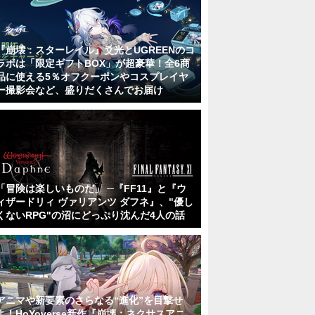
『崩壊：スターレイル』爻光とUGREENのコ
ラボは「限定ギフトBOX」が超豪華！全6商
品に使える5％オフクーポンやコスプレイヤ
ー撮影会など、盛りだくさんでお届け
「冒険は楽しいものだ」 ─『FF11』と『ウ
ィザードリィ ヴァリアンツ ダフネ』、"優し
くないRPG"の沼にどっぷり沈んだ4人の話
アニマや新要素のさらなる“進化”を目撃せ
よ！HoYoverse新作『崩壊：ネクサスアニ