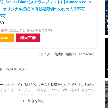
5】Stellar Blade(ステラ―ブレイド)【Amazon.co.jp
】 オリジナル壁紙 ※有効期限切れのため入手不可・
不可
69
・在庫状況は記事公開時点のものです)
azon
楽天市場
《
ライター:焦生肉
,
編集:H.Laameche
》
関わって飯食いたい
ームをプレイするけどシステムも特徴がないとイヤ！なわがま
まなくせにコンプリート癖もある上つまみ食いも大好きなので
まる。ゲームで飯を食うことを夢見てたらほんとにそんな機会
+ 続きを読む