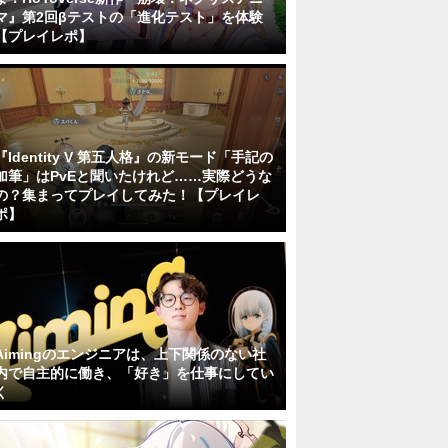
マ』第2回βテストの「進化テスト」を体験
【プレイレポ】
『Identity V 第五人格』の新モード「手記の
加筆」はPvEと聞いたけれど……実際どうな
の？集まってプレイしてみた！【プレイレ
ポ】
Aimingのエンジニアは、上下関係のない社
内で自主的に働き、「好き」を仕事にしてい
く