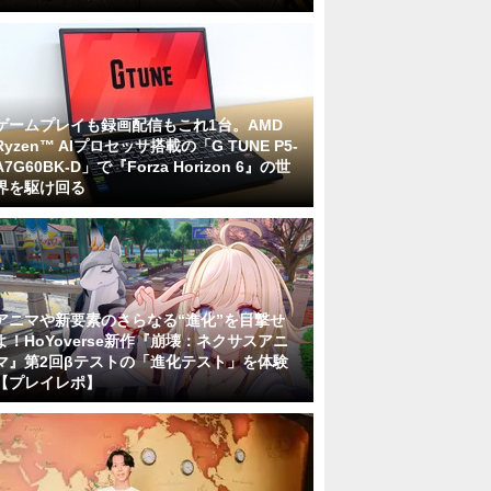
ゲームプレイも録画配信もこれ1台。AMD
Ryzen™ AIプロセッサ搭載の「G TUNE P5-
A7G60BK-D」で『Forza Horizon 6』の世
界を駆け回る
アニマや新要素のさらなる“進化”を目撃せ
よ！HoYoverse新作『崩壊：ネクサスアニ
マ』第2回βテストの「進化テスト」を体験
【プレイレポ】