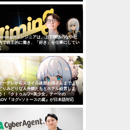
Aimingのエンジニアは、上下関係のない社
内で自主的に働き、「好き」を仕事にしてい
く
クーデレからスタイル抜群お姉さんまでより
どりみどりな人外娘たちとホテル経営しよ
う！「クトゥルフ×美少女」テーマの
ADV『ヨグ=ソトースの庭』が日本語対応