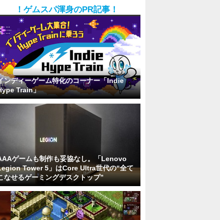
！ゲムスパ渾身のPR記事！
インディーゲーム特化のコーナー「Indie
Hype Train」
AAAゲームも制作も妥協なし。「Lenovo
Legion Tower 5」はCore Ultra世代の“全て
こなせるゲーミングデスクトップ”