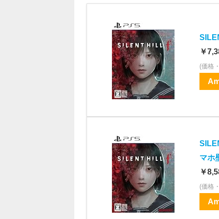
SIL
￥7,3
(価格
Am
SIL
マホ
￥8,5
(価格
Am