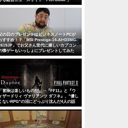
父の日のプレゼントはビジネスノートPCが
おすすめ！？「MSI Prestige-14-AI+D3MG-
2619JP」でお父さん世代に嬉しいカプコン
の懐ゲーもいっしょにプレゼントしてみた
「冒険は楽しいものだ」 ─『FF11』と『ウ
ィザードリィ ヴァリアンツ ダフネ』、"優し
くないRPG"の沼にどっぷり沈んだ4人の話