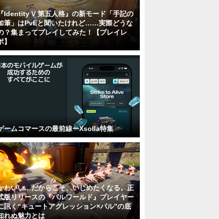
『Identity V 第五人格』の新モード「手記の
加筆」はPvEと聞いたけれど……実際どうな
の？集まってプレイしてみた！【プレイレ
ポ】
ゲームコマースの最前線ーXsolla特集
かわいい…だからこそ、いじめたくなる。正
式版リリースの『パルワールド』プレイヤー
に訊く“キュートアグレッション×パル”の底
知れぬ魅力とは