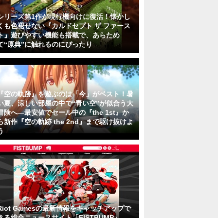
シリーズ第1作が現行機向けに復活！懐かし
くも色褪せない『カルドセプト ザ ファース
ト』遊びやすい機能も搭載で、あらため
て“原典”に触れるのにぴったり
『空の軌跡』を遊ぶのは「今」がベスト！暑
い夏、涼しい部屋の中で“青い空”が似合う大
冒険へ―最安値でセール中の『the 1st』か
ら新作『空の軌跡 the 2nd』まで駆け抜けよ
う
Riot Gamesの最新情報をキャッチアップで
きる総合ニュースサイト「FISTBUMP」