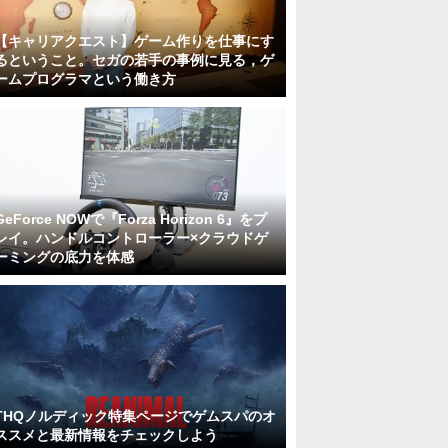
【キャリアクエスト】ゲーム作りを仕事にす
るということ。セガの若手の事例に見る，ゲ
ームプログラマという働き方
GeForce NOWで『Forza Horizon 6』をプ
レイ。ハンドルコントローラー×クラウドゲ
ーミングの底力を体感
THQノルディック特集ページでゲムスパのオ
ススメと最新情報をチェックしよう