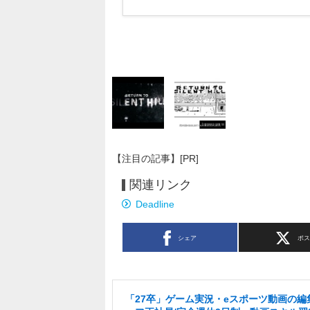
【注目の記事】[PR]
関連リンク
Deadline
シェア
ポ
「27卒」ゲーム実況・eスポーツ動画の編