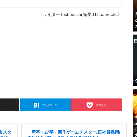
《
ライター:technocchi
,
編集:H.Laameche
》
スト
ブックマーク
後で読む
集スタ
「新卒・27卒」新作ゲームテスター/正社員採用/