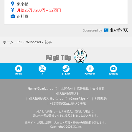
東京都
月給25万8,200円～32万円
正社員
Sponsored by
記事
ホーム
›
PC
›
Windows
›
Home
X
STEAM
Facebook
YouTube
Game*Sparkについて
お問合せ
広告掲載
会社概要
個人情報保護方針
個人情報の取り扱いについて（Game*Spark）
利用規約
特定商取引法に基づく表記
紹介した商品/サービスを購入、契約した場合に、
売上の一部が弊社サイトに還元されることがあります。
当サイトに掲載の記事・見出し・写真・画像の無断転載を禁じます。
Copyright © 2026 IID, Inc.