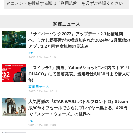
※コメントを投稿する際は
「利用規約」
を必ずご確認ください
関連ニュース
『サイバーパンク2077』アップデート2.3配信延期
へ。しかし新要素が大幅追加された2024年12月配信の
アプデ2.2と同程度規模の見込み
PC
2025.6.24 Tue 0:10
「スイッチ2」抽選、Yahoo!ショッピング内ストア「L
OHACO」にて当落発表。当選者は6月30日まで購入可
能
家庭用ゲーム
2025.6.24 Tue 13:11
人気再燃の『STAR WARS バトルフロント II』Steam
版90%オフセールでさらにプレイヤー集まる。420円
で「スター・ウォーズ」の世界へ
PC
2025.6.24 Tue 7:00