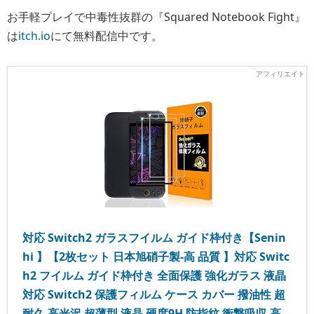
お手軽プレイで中毒性抜群の『Squared Notebook Fight』
は
itch.io
にて無料配信中です。
対応 Switch2 ガラスフイルム ガイド枠付き【Senin
hi 】【2枚セット 日本旭硝子製-高 品質 】対応 Switc
h2 フイルム ガイド枠付き 全面保護 強化ガラス 液晶
対応 Switch2 保護フィルム ケース カバー 撥油性 超
耐久 高光沢 超薄型 液晶 硬度9H 防指紋 衝撃吸収 高