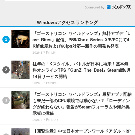
Sponsored by
Windowsアクセスランキング
『ゴーストリコン ワイルドランズ』無料アプデ「L
ast Rites」配信。PS5/Xbox Series X/S/PCにて4
K解像度および60fps対応―新作の開発も発表
2026.8.7 Fri 1:54
往年の「Kスタイル」バトルが日本に再来！基本無
料オンラインTPS『GunZ The Duel』Steam版8月
14日サービス開始
2026.8.7 Fri 20:45
『ゴーストリコン ワイルドランズ』最新アプデ配信
も未だ一部のCPU環境では動かない？「ローディン
グが終わらない」報告がSteamフォーラムや海外掲
示板に投稿
2026.8.7 Fri 17:45
【閲覧注意】中世日本オープンワールドアダルトRP