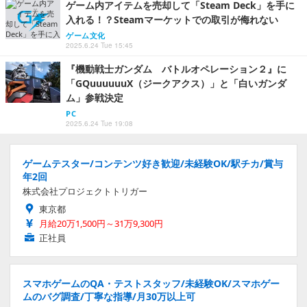
ゲーム内アイテムを売却して「Steam Deck」を手に
入れる！？Steamマーケットでの取引が侮れない
ゲーム文化
2025.6.24 Tue 15:45
『機動戦士ガンダム バトルオペレーション２』に
「GQuuuuuuX（ジークアクス）」と「白いガンダ
ム」参戦決定
PC
2025.6.24 Tue 19:08
ゲームテスター/コンテンツ好き歓迎/未経験OK/駅チカ/賞与
年2回
株式会社プロジェクトトリガー
東京都
月給20万1,500円～31万9,300円
正社員
スマホゲームのQA・テストスタッフ/未経験OK/スマホゲー
ムのバグ調査/丁寧な指導/月30万以上可