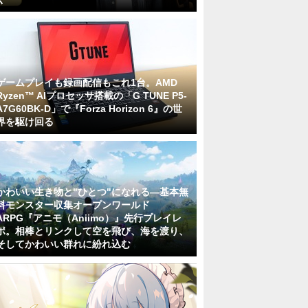
ゲームプレイも録画配信もこれ1台。AMD
Ryzen™ AIプロセッサ搭載の「G TUNE P5-
A7G60BK-D」で『Forza Horizon 6』の世
界を駆け回る
かわいい生き物と"ひとつ"になれる―基本無
料モンスター収集オープンワールド
ARPG『アニモ（Aniimo）』先行プレイレ
ポ。相棒とリンクして空を飛び、海を渡り、
そしてかわいい群れに紛れ込む