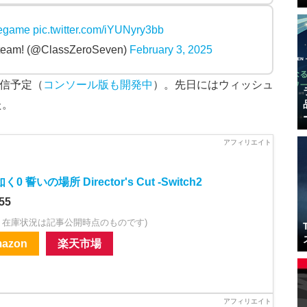
iegame
pic.twitter.com/iYUNyry3bb
Steam! (@ClassZeroSeven)
February 3, 2025
信予定（
コンソール版も開発中
）。先日にはウィッシュ
た。
0 誓いの場所 Director's Cut -Switch2
55
・在庫状況は記事公開時点のものです)
azon
楽天市場