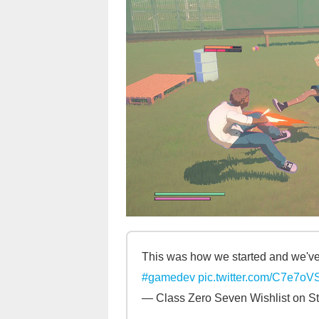
This was how we started and we've 
#gamedev
pic.twitter.com/C7e7o
— Class Zero Seven Wishlist on 