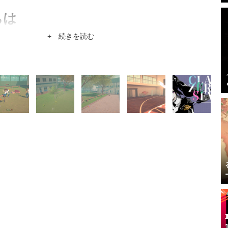
ちは
）Game*Sparkの共同編集長。特技はヒトカラ12時間。
+ 続きを読む