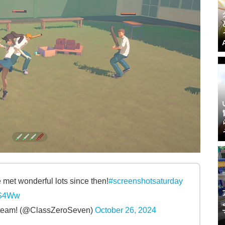
met wonderful lots since then!
#screenshotsaturday
VS4Ww
Steam! (@ClassZeroSeven)
October 26, 2024