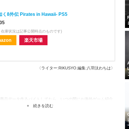
8外伝 Pirates in Hawaii- PS5
05
・在庫状況は記事公開時点のものです)
azon
楽天市場
《
ライター:RIKUSYO
,
編集:八羽汰わちは
》
商品データ作るバイトしてたら、いつの間にか海外ゲーム紹介
。
+ 続きを読む