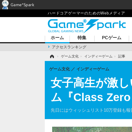
Game*Spark
ハードコアゲーマーのためのWebメディア
ホーム
特集
PCゲーム
アクセスランキング
ホーム
›
ゲーム文化
›
インディーゲーム
›
記事
ゲーム文化
インディーゲーム
女子高生が激し
ム『Class Z
先日にはウィッシュリスト10万登録も報