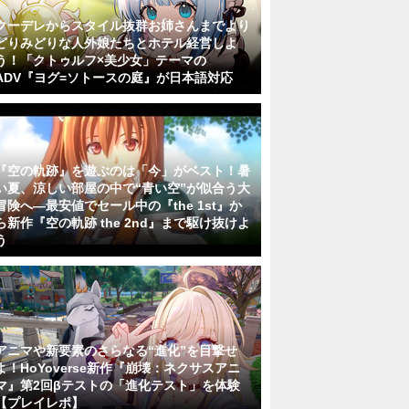
クーデレからスタイル抜群お姉さんまでより
どりみどりな人外娘たちとホテル経営しよ
う！「クトゥルフ×美少女」テーマの
ADV『ヨグ=ソトースの庭』が日本語対応
『空の軌跡』を遊ぶのは「今」がベスト！暑
い夏、涼しい部屋の中で“青い空”が似合う大
冒険へ―最安値でセール中の『the 1st』か
ら新作『空の軌跡 the 2nd』まで駆け抜けよ
う
アニマや新要素のさらなる“進化”を目撃せ
よ！HoYoverse新作『崩壊：ネクサスアニ
マ』第2回βテストの「進化テスト」を体験
【プレイレポ】