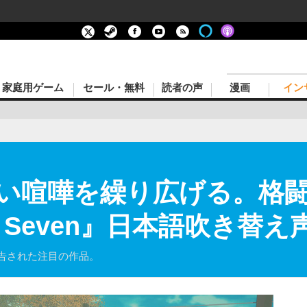
家庭用ゲーム
セール・無料
読者の声
漫画
イン
い喧嘩を繰り広げる。格
ero Seven』日本語吹き
告された注目の作品。