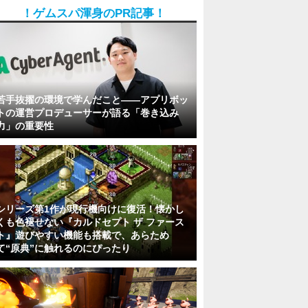
！ゲムスパ渾身のPR記事！
若手抜擢の環境で学んだこと――アプリボッ
トの運営プロデューサーが語る「巻き込み
力」の重要性
シリーズ第1作が現行機向けに復活！懐かし
くも色褪せない『カルドセプト ザ ファース
ト』遊びやすい機能も搭載で、あらため
て“原典”に触れるのにぴったり