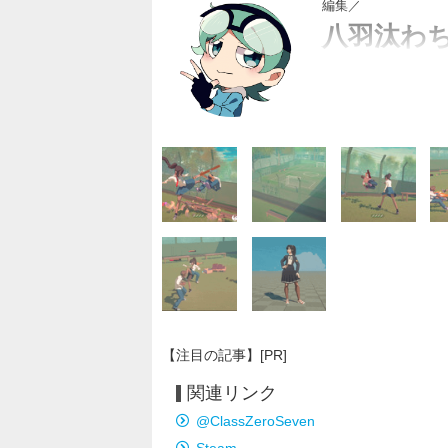
編集／
八羽汰わ
はちわたわちは（回文
【注目の記事】[PR]
関連リンク
@ClassZeroSeven
Steam