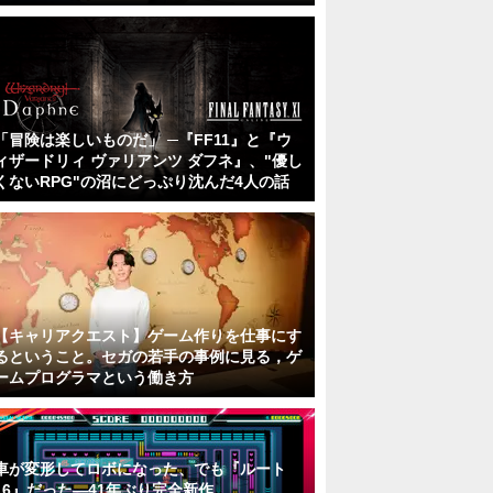
「冒険は楽しいものだ」 ─『FF11』と『ウ
ィザードリィ ヴァリアンツ ダフネ』、"優し
くないRPG"の沼にどっぷり沈んだ4人の話
【キャリアクエスト】ゲーム作りを仕事にす
るということ。セガの若手の事例に見る，ゲ
ームプログラマという働き方
車が変形してロボになった、でも『ルート
16』だった―41年ぶり完全新作