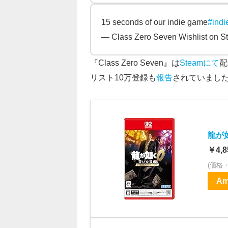
15 seconds of our indie game
#ind
— Class Zero Seven Wishlist on 
『Class Zero Seven』は
Steamにて
配
リスト10万登録も
報告
されていまし
龍が如く
￥4,8
(価格
Am