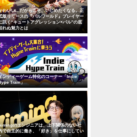
かわいい…だからこそ、いじめたくなる。正
式版リリースの『パルワールド』プレイヤー
に訊く“キュートアグレッション×パル”の底
知れぬ魅力とは
インディーゲーム特化のコーナー「Indie
Hype Train」
Aimingのエンジニアは、上下関係のない社
内で自主的に働き、「好き」を仕事にしてい
く