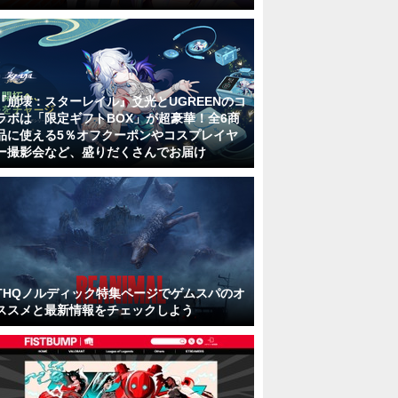
『崩壊：スターレイル』爻光とUGREENのコ
ラボは「限定ギフトBOX」が超豪華！全6商
品に使える5％オフクーポンやコスプレイヤ
ー撮影会など、盛りだくさんでお届け
THQノルディック特集ページでゲムスパのオ
ススメと最新情報をチェックしよう