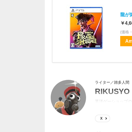
龍が如く
￥4,6
(価格
Am
ライター／雑多人間
RIKUSYO
某洋ゲーショップの
するようになってた
X