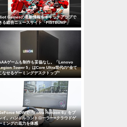
Riot Gamesの最新情報をキャッチアップで
きる総合ニュースサイト「FISTBUMP」
AAAゲームも制作も妥協なし。「Lenovo
Legion Tower 5」はCore Ultra世代の“全て
こなせるゲーミングデスクトップ”
GeForce NOWで『Forza Horizon 6』をプ
レイ。ハンドルコントローラー×クラウドゲ
ーミングの底力を体感