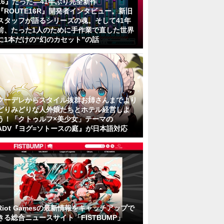
16』だった―41年ぶり完全新作
『ROUTE16R』開発者インタビュー。新旧
スタッフが語るシリーズの魂。そして41年
前、たった1人のために手作業で直した世界
に1本だけの“幻のカセット”の話
クーデレからスタイル抜群お姉さんまでより
どりみどりな人外娘たちとホテル経営しよ
う！「クトゥルフ×美少女」テーマの
ADV『ヨグ=ソトースの庭』が日本語対応
Riot Gamesの最新情報をキャッチアップで
きる総合ニュースサイト「FISTBUMP」