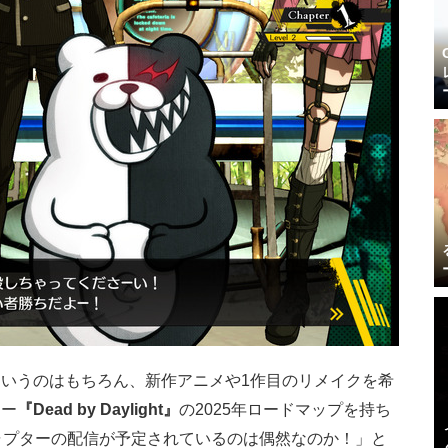
いうのはもちろん、新作アニメや1作目のリメイクを希
ラー
『Dead by Daylight』
の2025年ロードマップを持ち
ャプターの配信が予定されているのは偶然なのか！」と