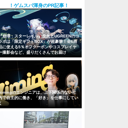
！ゲムスパ渾身のPR記事！
『崩壊：スターレイル』爻光とUGREENのコ
ラボは「限定ギフトBOX」が超豪華！全6商
品に使える5％オフクーポンやコスプレイヤ
ー撮影会など、盛りだくさんでお届け
Aimingのエンジニアは、上下関係のない社
内で自主的に働き、「好き」を仕事にしてい
く