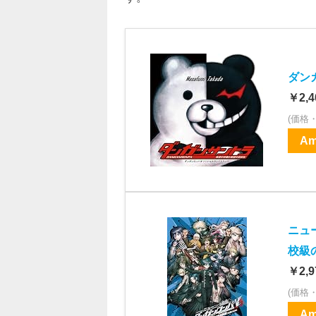
ダン
￥2,4
(価格
Am
ニュ
校級
￥2,9
(価格
Am