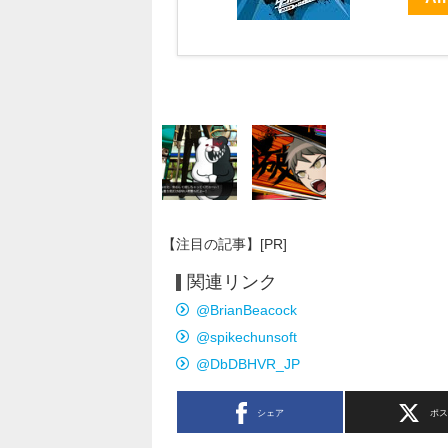
【注目の記事】[PR]
関連リンク
@BrianBeacock
@spikechunsoft
@DbDBHVR_JP
シェア
ポ