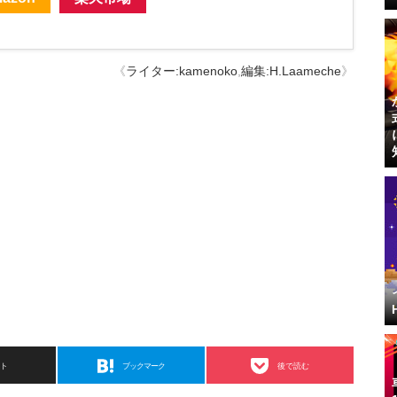
《
ライター:kamenoko
,
編集:H.Laameche
》
スト
ブックマーク
後で読む