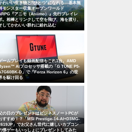
かわいい生き物と"ひとつ"になれる―基本無
料モンスター収集オープンワールド
ARPG『アニモ（Aniimo）』先行プレイレ
ポ。相棒とリンクして空を飛び、海を渡り、
そしてかわいい群れに紛れ込む
ゲームプレイも録画配信もこれ1台。AMD
Ryzen™ AIプロセッサ搭載の「G TUNE P5-
A7G60BK-D」で『Forza Horizon 6』の世
界を駆け回る
父の日のプレゼントはビジネスノートPCが
おすすめ！？「MSI Prestige-14-AI+D3MG-
2619JP」でお父さん世代に嬉しいカプコン
の懐ゲーもいっしょにプレゼントしてみた