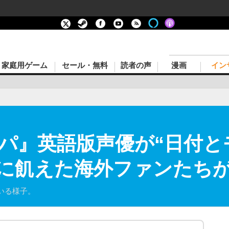
家庭用ゲーム
セール・無料
読者の声
漫画
イン
パ』英語版声優が“日付と
に飢えた海外ファンたち
いる様子。