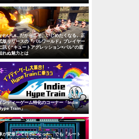
かわいい…だからこそ、いじめたくなる。正
式版リリースの『パルワールド』プレイヤー
に訊く“キュートアグレッション×パル”の底
知れぬ魅力とは
インディーゲーム特化のコーナー「Indie
Hype Train」
車が変形してロボになった、でも『ルート