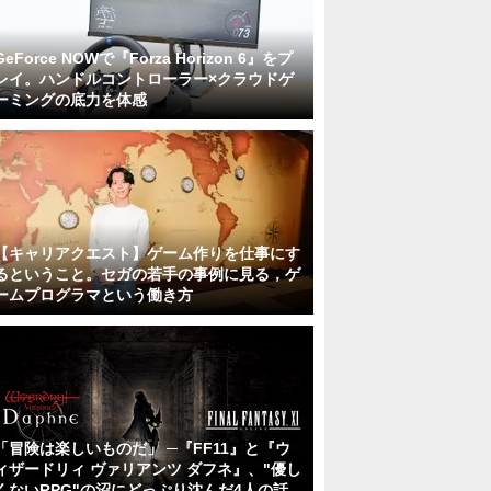
GeForce NOWで『Forza Horizon 6』をプ
レイ。ハンドルコントローラー×クラウドゲ
ーミングの底力を体感
【キャリアクエスト】ゲーム作りを仕事にす
るということ。セガの若手の事例に見る，ゲ
ームプログラマという働き方
「冒険は楽しいものだ」 ─『FF11』と『ウ
ィザードリィ ヴァリアンツ ダフネ』、"優し
くないRPG"の沼にどっぷり沈んだ4人の話